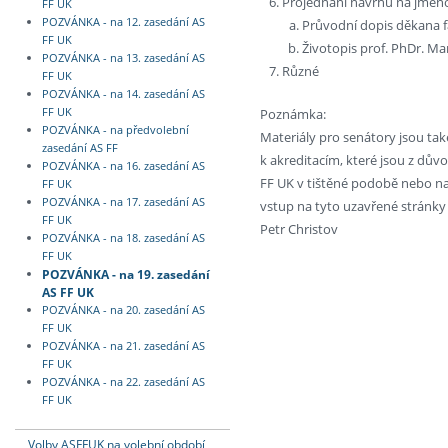
Projednání návrhů na jmeno
FF UK
POZVÁNKA - na 12. zasedání AS
Průvodní dopis děkana f
FF UK
Životopis prof. PhDr. Ma
POZVÁNKA - na 13. zasedání AS
Různé
FF UK
POZVÁNKA - na 14. zasedání AS
Poznámka:
FF UK
POZVÁNKA - na předvolební
Materiály pro senátory jsou ta
zasedání AS FF
k akreditacím, které jsou z dův
POZVÁNKA - na 16. zasedání AS
FF UK v tištěné podobě nebo n
FF UK
POZVÁNKA - na 17. zasedání AS
vstup na tyto uzavřené stránky 
FF UK
Petr Christov
POZVÁNKA - na 18. zasedání AS
FF UK
POZVÁNKA - na 19. zasedání
AS FF UK
POZVÁNKA - na 20. zasedání AS
FF UK
POZVÁNKA - na 21. zasedání AS
FF UK
POZVÁNKA - na 22. zasedání AS
FF UK
Volby ASFFUK na volební období