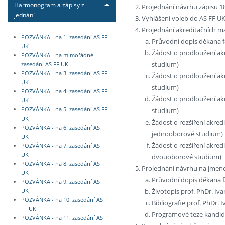
Harmonogram a zápisy z
Projednání návrhu zápisu 18
jednání
Vyhlášení voleb do AS FF U
Projednání akreditačních ma
POZVÁNKA - na 1. zasedání AS FF
Průvodní dopis děkana f
UK
Žádost o prodloužení ak
POZVÁNKA - na mimořádné
studium)
zasedání AS FF UK
POZVÁNKA - na 3. zasedání AS FF
Žádost o prodloužení ak
UK
studium)
POZVÁNKA - na 4. zasedání AS FF
Žádost o prodloužení ak
UK
studium)
POZVÁNKA - na 5. zasedání AS FF
UK
Žádost o rozšíření akred
POZVÁNKA - na 6. zasedání AS FF
jednooborové studium)
UK
Žádost o rozšíření akred
POZVÁNKA - na 7. zasedání AS FF
UK
dvouoborové studium)
POZVÁNKA - na 8. zasedání AS FF
Projednání návrhu na jmeno
UK
Průvodní dopis děkana f
POZVÁNKA - na 9. zasedání AS FF
Životopis prof. PhDr. Iv
UK
POZVÁNKA - na 10. zasedání AS
Bibliografie prof. PhDr. 
FF UK
Programové teze kandid
POZVÁNKA - na 11. zasedání AS