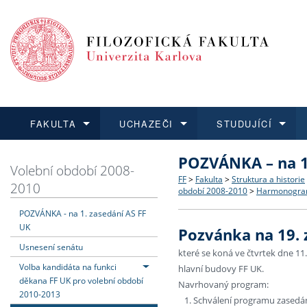
FAKULTA
UCHAZEČI
STUDUJÍCÍ
POZVÁNKA – na 1
FAKULTA
UCHAZEČI
STUDUJÍCÍ
VĚDA A VÝZKUM
ZAHRANIČÍ
Struktura a historie
Co studovat a jak se přihlá
Bakalářské a magisterské
O vědě a výzkumu na FF
Aktuální nabídky a výběrov
Volební období 2008-
FF
>
Fakulta
>
Struktura a historie
2010
období 2008-2010
>
Harmonogram 
Dozvědět se více
Podat přihlášku
Dozvědět se více
Dozvědět se více
Dozvědět se více
Strategie a další dokumen
Učitelské studijní program
Doktorské studium
Akademické kvalifikace
Vyjíždějící studenti
POZVÁNKA - na 1. zasedání AS FF
UK
Pozvánka na 19. 
Podpora a benefity pro z
Informace k průběhu přijím
Rigorózní řízení
Granty a projekty
Přijíždějící studenti
Usnesení senátu
které se koná ve čtvrtek dne 11.
Volba kandidáta na funkci
hlavní budovy FF UK.
Absolventi fakulty
Vyjíždějící zaměstnanci
děkana FF UK pro volební období
Navrhovaný program:
2010-2013
Schválení programu zasedá
Fakultní školy FF UK