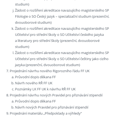
studium)
Žádost o rozšíření akreditace navazujícího magisterského SP
Filologie o SO Český jazyk – specializační studium (prezenční,
dvouoborové studium)
Žádost o rozšíření akreditace navazujícího magisterského SP
Učitelství pro střední školy o SO Učitelství českého jazyka
a literatury pro střední školy (prezenční, dvouoborové
studium)
Žádost o rozšíření akreditace navazujícího magisterského SP
Učitelství pro střední školy o SO Učitelství češtiny jako cizího
jazyka (prezenční, dvouoborové studium)
Projednání návrhu nového Rigorozního řádu FF UK
Průvodní dopis děkana FF
Návrh nového RŘ FF UK
Poznámky LK FF UK k návrhu RŘ FF UK
Projednání návrhu nových Pravidel pro přiznávání stipendií
Průvodní dopis děkana FF
Návrh nových Pravidel pro přiznávání stipendií
Projednání materiálu „Předpoklady a výhledy“