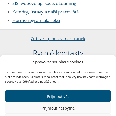
SIS, webové aplikace, eLearning
Katedry, ústavy a další pracoviště
Harmonogram ak. roku
Zobrazit plnou verzi stránek
Rychlé kontakty
Spravovat souhlas s cookies
Filozofická fakulta
Univerzita Karlova
Tyto webové stránky používají soubory cookies a další sledovací nástroje
nám. Jana Palacha 1/2
s cílem vylepšení uživatelského prostředí, analýzy návštěvnosti webových
116 38 Praha 1
stránek a zjištění zdroje návštěvnosti.
IČO: 00216208
DIČ: CZ00216208
Přijmout vše
Další kontakty
Přijmout nezbytné
Podatelna