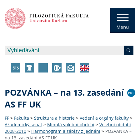
POZVÁNKA – na 13. zasedání
AS FF UK
FF
>
Fakulta
>
Struktura a historie
>
Vedení a orgány fakulty
>
Akademický senát
>
Minulá volební období
>
Volební období
2008-2010
>
Harmonogram a zápisy z jednání
>
POZVÁNKA –
na 13. zasedání AS FF UK