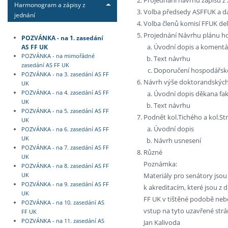
Harmonogram a zápisy z
Volba předsedy ASFFUK a da
jednání
Volba členů komisí FFUK d
Projednání Návrhu plánu h
POZVÁNKA - na 1. zasedání
Úvodní dopis a komentá
AS FF UK
POZVÁNKA - na mimořádné
Text návrhu
zasedání AS FF UK
Doporučení hospodářsk
POZVÁNKA - na 3. zasedání AS FF
Návrh výše doktorandských 
UK
Úvodní dopis děkana fak
POZVÁNKA - na 4. zasedání AS FF
UK
Text návrhu
POZVÁNKA - na 5. zasedání AS FF
Podnět kol.Tichého a kol.S
UK
Úvodní dopis
POZVÁNKA - na 6. zasedání AS FF
UK
Návrh usnesení
POZVÁNKA - na 7. zasedání AS FF
Různé
UK
Poznámka:
POZVÁNKA - na 8. zasedání AS FF
Materiály pro senátory jsou
UK
POZVÁNKA - na 9. zasedání AS FF
k akreditacím, které jsou z 
UK
FF UK v tištěné podobě ne
POZVÁNKA - na 10. zasedání AS
vstup na tyto uzavřené strá
FF UK
POZVÁNKA - na 11. zasedání AS
Jan Kalivoda