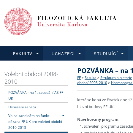
FAKULTA
UCHAZEČI
STUDUJÍCÍ
POZVÁNKA – na 1
FAKULTA
UCHAZEČI
STUDUJÍCÍ
VĚDA A VÝZKUM
ZAHRANIČÍ
Struktura a historie
Co studovat a jak se přihlá
Bakalářské a magisterské
O vědě a výzkumu na FF
Aktuální nabídky a výběrov
Volební období 2008-
FF
>
Fakulta
>
Struktura a historie
2010
období 2008-2010
>
Harmonogram 
Dozvědět se více
Podat přihlášku
Dozvědět se více
Dozvědět se více
Dozvědět se více
Strategie a další dokumen
Učitelské studijní program
Doktorské studium
Akademické kvalifikace
Vyjíždějící studenti
POZVÁNKA - na 1. zasedání AS FF
UK
které se koná ve čtvrtek dne 12.
Podpora a benefity pro z
Informace k průběhu přijím
Rigorózní řízení
Granty a projekty
Přijíždějící studenti
hlavní budovy FF UK.
Usnesení senátu
Volba kandidáta na funkci
Absolventi fakulty
Vyjíždějící zaměstnanci
Navrhovaný program:
děkana FF UK pro volební období
Schválení programu zasedá
2010-2013
Fakultní školy FF UK
Projednání návrhu zápisu z 