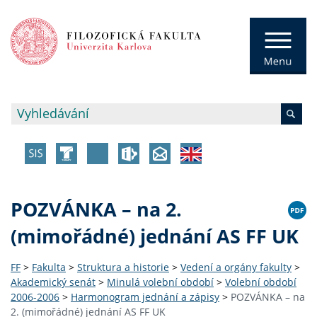
POZVÁNKA – na 2.
(mimořádné) jednání AS FF UK
FF
>
Fakulta
>
Struktura a historie
>
Vedení a orgány fakulty
>
Akademický senát
>
Minulá volební období
>
Volební období
2006-2006
>
Harmonogram jednání a zápisy
>
POZVÁNKA – na
2. (mimořádné) jednání AS FF UK