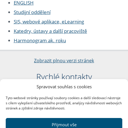
ENGLISH
Studijní oddělení
SIS, webové aplikace, eLearning
Katedry, ústavy a další pracoviště
Harmonogram ak. roku
Zobrazit plnou verzi stránek
Rychlé kontakty
Spravovat souhlas s cookies
Filozofická fakulta
Univerzita Karlova
Tyto webové stránky používají soubory cookies a další sledovací nástroje
nám. Jana Palacha 1/2
s cílem vylepšení uživatelského prostředí, analýzy návštěvnosti webových
116 38 Praha 1
stránek a zjištění zdroje návštěvnosti.
IČO: 00216208
DIČ: CZ00216208
Přijmout vše