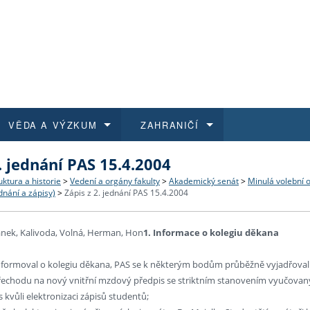
VĚDA A VÝZKUM
ZAHRANIČÍ
. jednání PAS 15.4.2004
 historie
t a jak se přihlásit
é a magisterské studium
výzkumu na FF UK
abídky a výběrová řízení
Pro m
Kurzy
Kurzy
Trans
Přijíž
uktura a historie
>
Vedení a orgány fakulty
>
Akademický senát
>
Minulá volební 
nání a zápisy)
>
Zápis z 2. jednání PAS 15.4.2004
a další dokumenty
studijní programy
 studium
 kvalifikace
 studenti
Kniho
Progr
Studu
Vědec
Mimof
ek, Kalivoda, Volná, Herman, Hon
1. Informace o kolegiu děkana
 benefity pro zaměstnance
k průběhu přijímaček
řízení
rojekty
í studenti
E-sho
Univer
Podpor
Publi
East 
formoval o kolegiu děkana, PAS se k některým bodům průběžně vyjadřoval
 fakulty
í zaměstnanci
Výběr
řechodu na nový vnitřní mzdový předpis se striktním stanovením vyučovan
s kvůli elektronizaci zápisů studentů;
koly FF UK
Vydav