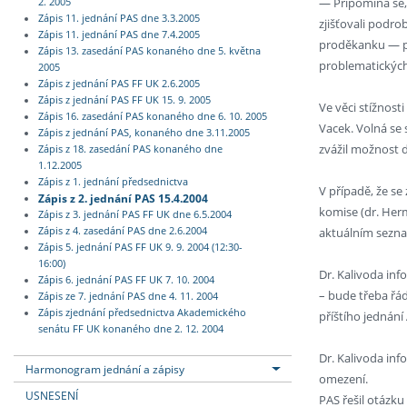
— Připomíná se, 
2. 2005
Zápis 11. jednání PAS dne 3.3.2005
zjišťovali podro
Zápis 11. jednání PAS dne 7.4.2005
proděkanku — p.
Zápis 13. zasedání PAS konaného dne 5. května
problematických 
2005
Zápis z jednání PAS FF UK 2.6.2005
Zápis z jednání PAS FF UK 15. 9. 2005
Ve věci stížnost
Zápis 16. zasedání PAS konaného dne 6. 10. 2005
Vacek. Volná se 
Zápis z jednání PAS, konaného dne 3.11.2005
zvážil možnost d
Zápis z 18. zasedání PAS konaného dne
1.12.2005
Zápis z 1. jednání předsednictva
V případě, že se
Zápis z 2. jednání PAS 15.4.2004
komise (dr. Her
Zápis z 3. jednání PAS FF UK dne 6.5.2004
aktuálním sezna
Zápis z 4. zasedání PAS dne 2.6.2004
Zápis 5. jednání PAS FF UK 9. 9. 2004 (12:30-
16:00)
Dr. Kalivoda in
Zápis 6. jednání PAS FF UK 7. 10. 2004
– bude třeba řá
Zápis ze 7. jednání PAS dne 4. 11. 2004
Zápis zjednání předsednictva Akademického
příštího jednání
senátu FF UK konaného dne 2. 12. 2004
Dr. Kalivoda info
Harmonogram jednání a zápisy
omezení.
USNESENÍ
PAS řešil otázk