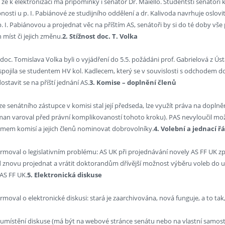
že k elektronizaci má připomínky i senátor Dr. Maiello. Studentští senátoři k
bnosti u p. I. Pabiánové ze studijního oddělení a dr. Kalivoda navrhuje oslovi
 I. Pabiánovou a projednat věc na příštím AS, senátoři by si do té doby vš
míst či jejich změnu.
2. Stížnost doc. T. Volka
i doc. Tomislava Volka byli o vyjádření do 5.5. požádáni prof. Gabrielová z
spojila se studentem HV kol. Kadlecem, který se v souvislosti s odchodem 
ostavit se na příští jednání AS.
3. Komise – doplnění členů
 ze senátního zástupce v komisi stal její předseda, lze využít práva na dopl
man varoval před právní komplikovaností tohoto kroku). PAS nevyloučil možn
mem komisí a jejich členů nominovat dobrovolníky.
4. Volební a jednací 
formoval o legislativním problému: AS UK při projednávání novely AS FF UK 
d znovu projednat a vrátit doktorandům dřívější možnost výběru voleb do uč
 AS FF UK.
5. Elektronická diskuse
rmoval o elektronické diskusi: stará je zaarchivována, nová funguje, a to tak, 
u umístění diskuse (má být na webové stránce senátu nebo na vlastní samost