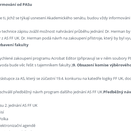
formování od PASu
e ti, jichž se týkají usnesení Akademického senátu, budou vždy informováni
o technice zápisu zvážil možnost nahrávání průběhu jednání: Dr. Herman by v
y z AS FF UK. Dr. Herman podá návrh na zakoupení přístroje, který by byl vyu
bavení fakulty
chlené zakoupení programu Acrobat Editor (připravují se v něm soubory PDF p
livoda bude věc řešit s tajemníkem fakulty.)
9. Obsazení komise výběrového 
zástupce za AS, který se zúčastní 19.4. konkursu na katedře logiky FF UK, do
 schválil předběžný návrh program dalšího jednání AS FF UK.
Předběžný návr
isu 2. jednání AS FF UK
isí
Volka
lektronizační agendě