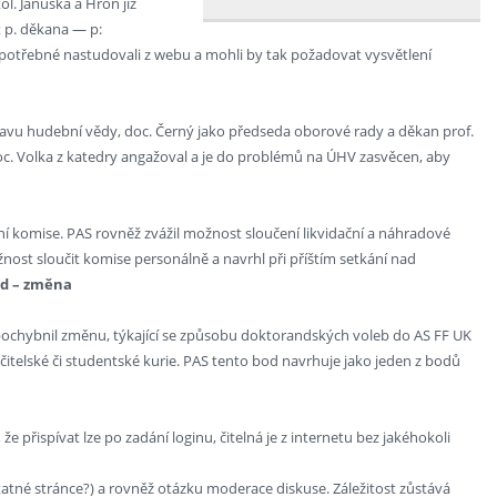
ol. Januška a Hron již
t p. děkana — p:
e potřebné nastudovali z webu a mohli by tak požadovat vysvětlení
 Ústavu hudební vědy, doc. Černý jako předseda oborové rady a děkan prof.
doc. Volka z katedry angažoval a je do problémů na ÚHV zasvěcen, aby
nění komise. PAS rovněž zvážil možnost sloučení likvidační a náhradové
ost sloučit komise personálně a navrhl při příštím setkání nad
řád – změna
zpochybnil změnu, týkající se způsobu doktorandských voleb do AS FF UK
itelské či studentské kurie. PAS tento bod navrhuje jako jeden z bodů
že přispívat lze po zadání loginu, čitelná je z internetu bez jakéhokoli
atné stránce?) a rovněž otázku moderace diskuse. Záležitost zůstává