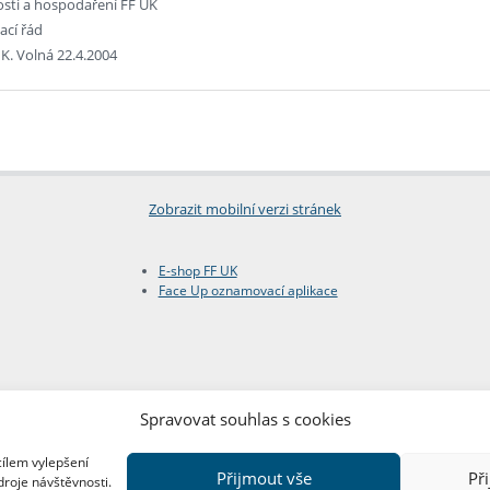
osti a hospodaření FF UK
ací řád
K. Volná 22.4.2004
Zobrazit mobilní verzi stránek
E-shop FF UK
Face Up oznamovací aplikace
Spravovat souhlas s cookies
cílem vylepšení
Přijmout vše
Př
droje návštěvnosti.