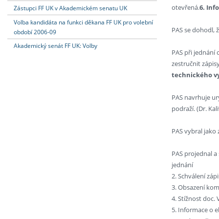
otevřená.
6. In
Zástupci FF UK v Akademickém senatu UK
Volba kandidáta na funkci děkana FF UK pro volební
PAS se dohodl, ž
období 2006-09
Akademický senát FF UK: Volby
PAS při jednání 
zestručnit zápis
technického vy
PAS navrhuje ury
podraží. (Dr. Ka
PAS vybral jako 
PAS projednal a
jednání
2. Schválení záp
3. Obsazení kom
4. Stížnost doc. 
5. Informace o e