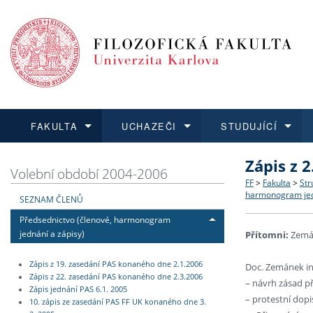
FAKULTA
UCHAZEČI
STUDUJÍCÍ
Zápis z 2
FAKULTA
UCHAZEČI
STUDUJÍCÍ
VĚDA A VÝZKUM
ZAHRANIČÍ
Struktura a
Co studova
Bakalářsk
O vědě a 
Aktuální n
Volební období 2004-2006
FF
>
Fakulta
>
Str
harmonogram jed
SEZNAM ČLENŮ
Dozvědět se více
Podat přihlášku
Dozvědět se více
Dozvědět se více
Dozvědět se více
Strategie 
Učitelské 
Doktorské
Akademické
Vyjíždějící
Předsednictvo (členové, harmonogram
jednání a zápisy)
Přítomni:
Zemán
Podpora a
Informace 
Rigorózní 
Granty a p
Přijíždějíc
Zápis z 19. zasedání PAS konaného dne 2.1.2006
Doc. Zemánek in
Absolventi
Vyjíždějíc
Zápis z 22. zasedání PAS konaného dne 2.3.2006
– návrh zásad p
Zápis jednání PAS 6.1. 2005
– protestní dopi
10. zápis ze zasedání PAS FF UK konaného dne 3.
Fakultní š