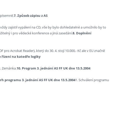
 písemně.
7. Způsob zápisu z AS
ždy zajistil vypálení na CD, vše by bylo dohledatelné a umožnilo by to
žitelný i pro vědecké konference a jiná zasedání.
8. Doplnění
ro Acrobat Reader), který do 30. 4. stojí 10.000,- Kč ale v EU značně
řízení na katedře logiky
c. Zemánka.
10. Program 3. jednání AS FF UK dne 13.5.2004
h programu 3. jednání AS FF UK dne 13.5.2004
1. Schválení programu