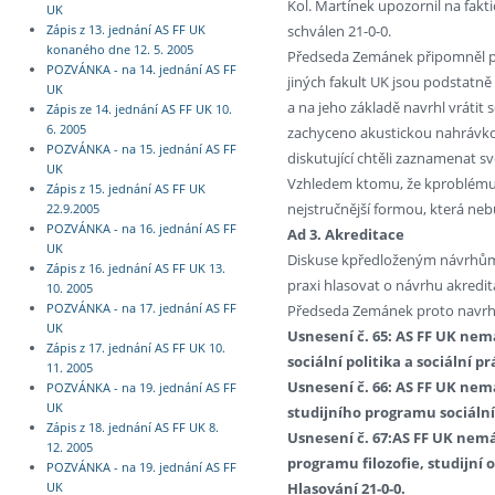
Kol. Martínek upozornil na fakti
UK
schválen 21-0-0.
Zápis z 13. jednání AS FF UK
konaného dne 12. 5. 2005
Předseda Zemánek připomněl pr
POZVÁNKA - na 14. jednání AS FF
jiných fakult UK jsou podstatně 
UK
a na jeho základě navrhl vrátit
Zápis ze 14. jednání AS FF UK 10.
6. 2005
zachyceno akustickou nahrávko
POZVÁNKA - na 15. jednání AS FF
diskutující chtěli zaznamenat s
UK
Vzhledem ktomu, že kproblému 
Zápis z 15. jednání AS FF UK
nejstručnější formou, která neb
22.9.2005
POZVÁNKA - na 16. jednání AS FF
Ad 3. Akreditace
UK
Diskuse kpředloženým návrhům 
Zápis z 16. jednání AS FF UK 13.
praxi hlasovat o návrhu akredita
10. 2005
Předseda Zemánek proto navrhl 
POZVÁNKA - na 17. jednání AS FF
UK
Usnesení č. 65: AS FF UK ne
Zápis z 17. jednání AS FF UK 10.
sociální politika a sociální p
11. 2005
Usnesení č. 66: AS FF UK ne
POZVÁNKA - na 19. jednání AS FF
UK
studijního programu sociální p
Zápis z 18. jednání AS FF UK 8.
Usnesení č. 67:AS FF UK nem
12. 2005
programu filozofie, studijní o
POZVÁNKA - na 19. jednání AS FF
Hlasování 21-0-0.
UK