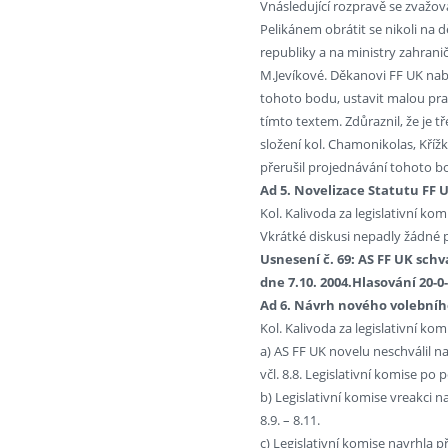
Vnásledující rozpravě se zvažov
Pelikánem obrátit se nikoli na
republiky a na ministry zahrani
M.Jevíkové. Děkanovi FF UK nab
tohoto bodu, ustavit malou pr
tímto textem. Zdůraznil, že je t
složení kol. Chamonikolas, Křížk
přerušil projednávání tohoto b
Ad 5. Novelizace Statutu FF 
Kol. Kalivoda za legislativní k
Vkrátké diskusi nepadly žádné p
Usnesení č. 69: AS FF UK sch
dne 7.10. 2004.Hlasování 20-0-
Ad 6. Návrh nového volebníh
Kol. Kalivoda za legislativní kom
a) AS FF UK novelu neschválil n
včl. 8.8. Legislativní komise p
b) Legislativní komise vreakci 
8.9. – 8.11.
c) Legislativní komise navrhla 