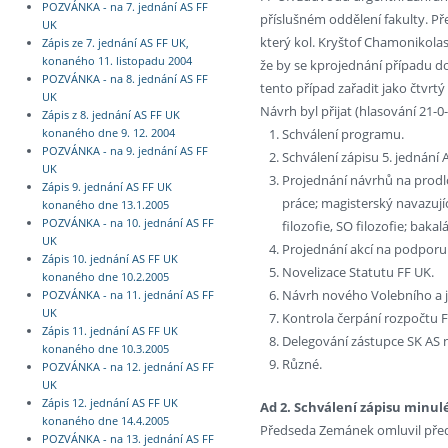
POZVÁNKA - na 7. jednání AS FF
příslušném oddělení fakulty. P
UK
který kol. Kryštof Chamonikolas
Zápis ze 7. jednání AS FF UK,
konaného 11. listopadu 2004
že by se kprojednání případu d
POZVÁNKA - na 8. jednání AS FF
tento případ zařadit jako čtvrtý
UK
Návrh byl přijat (hlasování 21-
Zápis z 8. jednání AS FF UK
Schválení programu.
konaného dne 9. 12. 2004
POZVÁNKA - na 9. jednání AS FF
Schválení zápisu 5. jednání 
UK
Projednání návrhů na prodlou
Zápis 9. jednání AS FF UK
práce; magisterský navazující
konaného dne 13.1.2005
POZVÁNKA - na 10. jednání AS FF
filozofie, SO filozofie; bakal
UK
Projednání akcí na podporu
Zápis 10. jednání AS FF UK
Novelizace Statutu FF UK.
konaného dne 10.2.2005
Návrh nového Volebního a j
POZVÁNKA - na 11. jednání AS FF
UK
Kontrola čerpání rozpočtu F
Zápis 11. jednání AS FF UK
Delegování zástupce SK AS
konaného dne 10.3.2005
Různé.
POZVÁNKA - na 12. jednání AS FF
UK
Zápis 12. jednání AS FF UK
Ad 2. Schválení zápisu minul
konaného dne 14.4.2005
Předseda Zemánek omluvil předs
POZVÁNKA - na 13. jednání AS FF