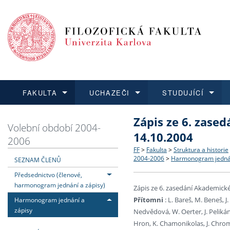
FAKULTA
UCHAZEČI
STUDUJÍCÍ
Zápis ze 6. zase
FAKULTA
UCHAZEČI
STUDUJÍCÍ
VĚDA A VÝZKUM
ZAHRANIČÍ
Struktura a historie
Co studovat a jak se přihlá
Bakalářské a magisterské
O vědě a výzkumu na FF
Aktuální nabídky a výběrov
Volební období 2004-
14.10.2004
2006
Dozvědět se více
Podat přihlášku
Dozvědět se více
Dozvědět se více
Dozvědět se více
Strategie a další dokumen
Učitelské studijní program
Doktorské studium
Akademické kvalifikace
Vyjíždějící studenti
FF
>
Fakulta
>
Struktura a historie
2004-2006
>
Harmonogram jednán
SEZNAM ČLENŮ
Předsednictvo (členové,
Podpora a benefity pro z
Informace k průběhu přijím
Rigorózní řízení
Granty a projekty
Přijíždějící studenti
harmonogram jednání a zápisy)
Zápis ze 6. zasedání Akademick
Přítomni
: L. Bareš, M. Beneš, J
Harmonogram jednání a
Absolventi fakulty
Vyjíždějící zaměstnanci
zápisy
Nedvědová, W. Oerter, J. Pelikán
Hron, K. Chamonikolas, J. Chromý
Fakultní školy FF UK