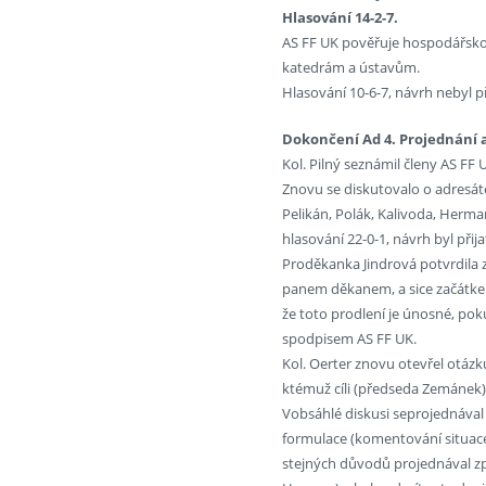
Hlasování 14-2-7.
AS FF UK pověřuje hospodářskou
katedrám a ústavům.
Hlasování 10-6-7, návrh nebyl př
Dokončení Ad 4. Projednání 
Kol. Pilný seznámil členy AS F
Znovu se diskutovalo o adresáte
Pelikán, Polák, Kalivoda, Herm
hlasování 22-0-1, návrh byl přija
Proděkanka Jindrová potvrdila
panem děkanem, a sice začátkem 
že toto prodlení je únosné, po
spodpisem AS FF UK.
Kol. Oerter znovu otevřel otázk
ktémuž cíli (předseda Zemánek)
Vobsáhlé diskusi seprojednával 
formulace (komentování situace a
stejných důvodů projednával zp