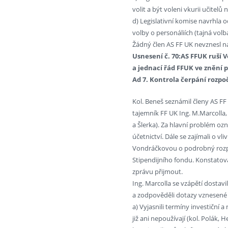
volit a být voleni vkurii učitel
d) Legislativní komise navrhla 
volby o personáliích (tajná volb
Žádný člen AS FF UK nevznesl ná
Usnesení č. 70:AS FFUK ruší 
a jednací řád FFUK ve znění p
Ad 7. Kontrola čerpání rozpo
Kol. Beneš seznámil členy AS FF
tajemník FF UK Ing. M.Marcolla,
a Šlerka). Za hlavní problém oz
účetnictví. Dále se zajímali o v
Vondráčkovou o podrobný rozpis 
Stipendijního fondu. Konstatov
zprávu přijmout.
Ing. Marcolla se vzápětí dosta
a zodpověděli dotazy vznesené 
a) Vyjasnili termíny investiční a
již ani nepoužívají (kol. Polák,