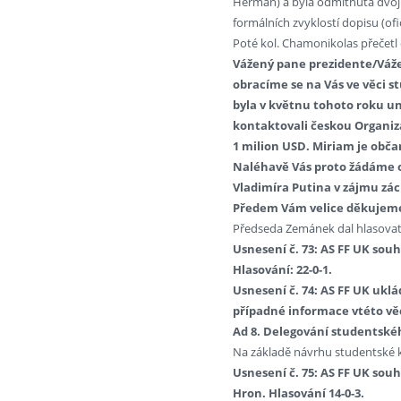
Herman) a byla odmítnuta dvojí
formálních zvyklostí dopisu (ofi
Poté kol. Chamonikolas přečetl d
Vážený pane prezidente/Váže
obracíme se na Vás ve věci st
byla v květnu tohoto roku un
kontaktovali českou Organiza
1 milion USD. Miriam je obča
Naléhavě Vás proto žádáme o
Vladimíra Putina v zájmu zác
Předem Vám velice děkujeme
Předseda Zemánek dal hlasovat
Usnesení č. 73: AS FF UK sou
Hlasování: 22-0-1.
Usnesení č. 74: AS FF UK ukl
případné informace vtéto věc
Ad 8. Delegování studentské
Na základě návrhu studentské k
Usnesení č. 75: AS FF UK souh
Hron. Hlasování 14-0-3.