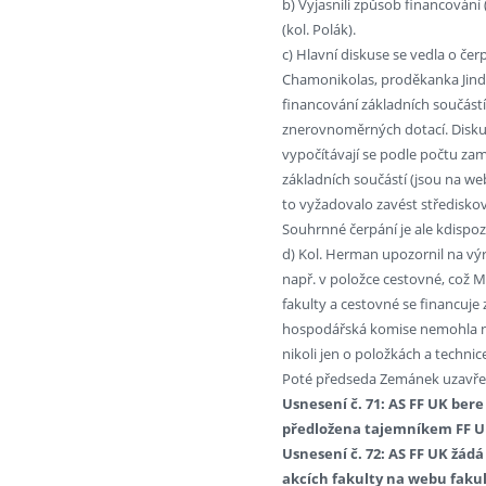
b) Vyjasnili způsob financování
(kol. Polák).
c) Hlavní diskuse se vedla o čer
Chamonikolas, proděkanka Jindr
financování základních součást
znerovnoměrných dotací. Diskuto
vypočítávají se podle počtu za
základních součástí (jsou na we
to vyžadovalo zavést středisko
Souhrnné čerpání je ale kdispoz
d) Kol. Herman upozornil na v
např. v položce cestovné, což M
fakulty a cestovné se financuje
hospodářská komise nemohla na
nikoli jen o položkách a technic
Poté předseda Zemánek uzavřel 
Usnesení č. 71: AS FF UK bere
předložena tajemníkem FF UK 
Usnesení č. 72: AS FF UK žád
akcích fakulty na webu fakul