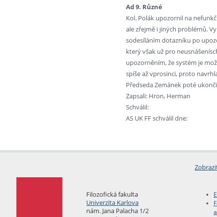
Ad 9. Různé
Kol. Polák upozornil na nefunk
ale zřejmě i jiných problémů. Vy
sodesíláním dotazníku po upozo
který však už pro neusnášenís
upozorněním, že systém je možn
spíše až vprosinci, proto navr
Předseda Zemánek poté ukončil
Zapsali: Hron, Herman
Schválil:
AS UK FF schválil dne:
Zobrazi
Filozofická fakulta
E
Univerzita Karlova
F
nám. Jana Palacha 1/2
a