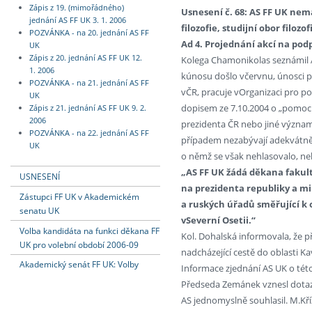
Zápis z 19. (mimořádného)
Usnesení č. 68: AS FF UK ne
jednání AS FF UK 3. 1. 2006
filozofie, studijní obor filozo
POZVÁNKA - na 20. jednání AS FF
Ad 4. Projednání akcí na po
UK
Zápis z 20. jednání AS FF UK 12.
Kolega Chamonikolas seznámil 
1. 2006
kúnosu došlo včervnu, únosci po
POZVÁNKA - na 21. jednání AS FF
vČR, pracuje vOrganizaci pro p
UK
dopisem ze 7.10.2004 o „pomoc 
Zápis z 21. jednání AS FF UK 9. 2.
2006
prezidenta ČR nebo jiné význam
POZVÁNKA - na 22. jednání AS FF
případem nezabývají adekvátně –
UK
o němž se však nehlasovalo, neb
„AS FF UK žádá děkana fakult
USNESENÍ
na prezidenta republiky a mi
Zástupci FF UK v Akademickém
a ruských úřadů směřující k
senatu UK
vSeverní Osetii.“
Volba kandidáta na funkci děkana FF
Kol. Dohalská informovala, že př
UK pro volební období 2006-09
nadcházející cestě do oblasti K
Akademický senát FF UK: Volby
Informace zjednání AS UK o této
Předseda Zemánek vznesl dotaz 
AS jednomyslně souhlasil. M.Kř