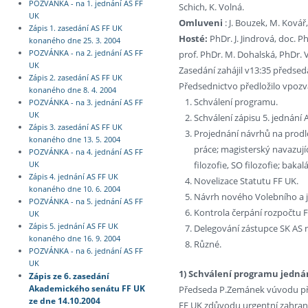
POZVÁNKA - na 1. jednání AS FF
Schich, K. Volná.
UK
Omluveni
: J. Bouzek, M. Kovář, 
Zápis 1. zasedání AS FF UK
Hosté:
PhDr. J. Jindrová, doc. P
konaného dne 25. 3. 2004
prof. PhDr. M. Dohalská, PhDr. 
POZVÁNKA - na 2. jednání AS FF
UK
Zasedání zahájil v13:35 předsed
Zápis 2. zasedání AS FF UK
Předsednictvo předložilo vpoz
konaného dne 8. 4. 2004
Schválení programu.
POZVÁNKA - na 3. jednání AS FF
UK
Schválení zápisu 5. jednání 
Zápis 3. zasedání AS FF UK
Projednání návrhů na prodlou
konaného dne 13. 5. 2004
práce; magisterský navazující
POZVÁNKA - na 4. jednání AS FF
filozofie, SO filozofie; bakal
UK
Zápis 4. jednání AS FF UK
Novelizace Statutu FF UK.
konaného dne 10. 6. 2004
Návrh nového Volebního a j
POZVÁNKA - na 5. jednání AS FF
Kontrola čerpání rozpočtu F
UK
Zápis 5. jednání AS FF UK
Delegování zástupce SK AS
konaného dne 16. 9. 2004
Různé.
POZVÁNKA - na 6. jednání AS FF
UK
1) Schválení programu jedná
Zápis ze 6. zasedání
Akademického senátu FF UK
Předseda P.Zemánek vúvodu přiv
ze dne 14.10.2004
FF UK zdůvodu urgentní zahranič