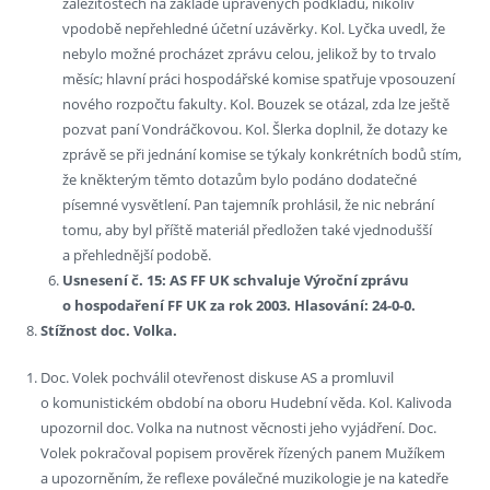
záležitostech na základě upravených podkladů, nikoliv
vpodobě nepřehledné účetní uzávěrky. Kol. Lyčka uvedl, že
nebylo možné procházet zprávu celou, jelikož by to trvalo
měsíc; hlavní práci hospodářské komise spatřuje vposouzení
nového rozpočtu fakulty. Kol. Bouzek se otázal, zda lze ještě
pozvat paní Vondráčkovou. Kol. Šlerka doplnil, že dotazy ke
zprávě se při jednání komise se týkaly konkrétních bodů stím,
že kněkterým těmto dotazům bylo podáno dodatečné
písemné vysvětlení. Pan tajemník prohlásil, že nic nebrání
tomu, aby byl příště materiál předložen také vjednodušší
a přehlednější podobě.
Usnesení č. 15: AS FF UK schvaluje Výroční zprávu
o hospodaření FF UK za rok 2003. Hlasování: 24-0-0.
Stížnost doc. Volka.
Doc. Volek pochválil otevřenost diskuse AS a promluvil
o komunistickém období na oboru Hudební věda. Kol. Kalivoda
upozornil doc. Volka na nutnost věcnosti jeho vyjádření. Doc.
Volek pokračoval popisem prověrek řízených panem Mužíkem
a upozorněním, že reflexe poválečné muzikologie je na katedře