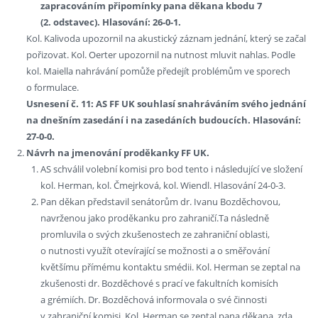
zapracováním připomínky pana děkana kbodu 7
(2. odstavec). Hlasování: 26-0-1.
Kol. Kalivoda upozornil na akustický záznam jednání, který se začal
pořizovat. Kol. Oerter upozornil na nutnost mluvit nahlas. Podle
kol. Maiella nahrávání pomůže předejít problémům ve sporech
o formulace.
Usnesení č. 11: AS FF UK souhlasí snahráváním svého jednání
na dnešním zasedání i na zasedáních budoucích. Hlasování:
27-0-0.
Návrh na jmenování proděkanky FF UK.
AS schválil volební komisi pro bod tento i následující ve složení
kol. Herman, kol. Čmejrková, kol. Wiendl. Hlasování 24-0-3.
Pan děkan představil senátorům dr. Ivanu Bozděchovou,
navrženou jako proděkanku pro zahraničí.Ta následně
promluvila o svých zkušenostech ze zahraniční oblasti,
o nutnosti využít otevírající se možnosti a o směřování
květšímu přímému kontaktu smédii. Kol. Herman se zeptal na
zkušenosti dr. Bozděchové s prací ve fakultních komisích
a grémiích. Dr. Bozděchová informovala o své činnosti
v zahraniční komisi. Kol. Herman se zeptal pana děkana, zda