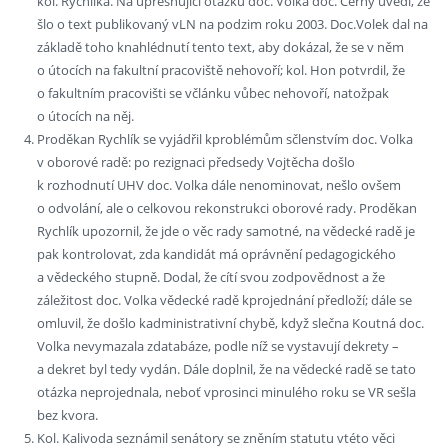
kol. Rychlíka. Na upřesňující otázku doc. Volka doc. Černý uvedl, že
šlo o text publikovaný vLN na podzim roku 2003. Doc.Volek dal na
základě toho knahlédnutí tento text, aby dokázal, že se v něm
o útocích na fakultní pracoviště nehovoří; kol. Hon potvrdil, že
o fakultním pracovišti se včlánku vůbec nehovoří, natožpak
o útocích na něj.
Proděkan Rychlík se vyjádřil kproblémům sčlenstvím doc. Volka
v oborové radě: po rezignaci předsedy Vojtěcha došlo
k rozhodnutí UHV doc. Volka dále nenominovat, nešlo ovšem
o odvolání, ale o celkovou rekonstrukci oborové rady. Proděkan
Rychlík upozornil, že jde o věc rady samotné, na vědecké radě je
pak kontrolovat, zda kandidát má oprávnění pedagogického
a vědeckého stupně. Dodal, že cítí svou zodpovědnost a že
záležitost doc. Volka vědecké radě kprojednání předloží; dále se
omluvil, že došlo kadministrativní chybě, když slečna Koutná doc.
Volka nevymazala zdatabáze, podle níž se vystavují dekrety –
a dekret byl tedy vydán. Dále doplnil, že na vědecké radě se tato
otázka neprojednala, neboť vprosinci minulého roku se VR sešla
bez kvora.
Kol. Kalivoda seznámil senátory se zněním statutu vtéto věci