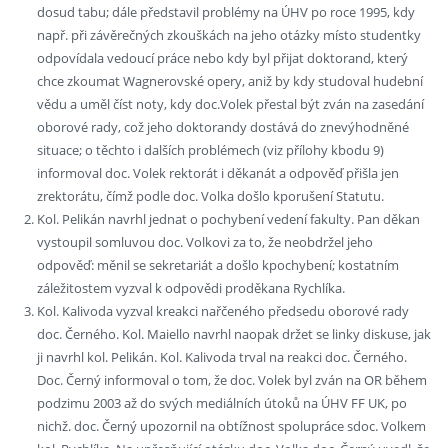
dosud tabu; dále představil problémy na ÚHV po roce 1995, kdy
např. při závěrečných zkouškách na jeho otázky místo studentky
odpovídala vedoucí práce nebo kdy byl přijat doktorand, který
chce zkoumat Wagnerovské opery, aniž by kdy studoval hudební
vědu a uměl číst noty, kdy doc.Volek přestal být zván na zasedání
oborové rady, což jeho doktorandy dostává do znevýhodněné
situace; o těchto i dalších problémech (viz přílohy kbodu 9)
informoval doc. Volek rektorát i děkanát a odpověď přišla jen
zrektorátu, čímž podle doc. Volka došlo kporušení Statutu.
Kol. Pelikán navrhl jednat o pochybení vedení fakulty. Pan děkan
vystoupil somluvou doc. Volkovi za to, že neobdržel jeho
odpověď: měnil se sekretariát a došlo kpochybení; kostatním
záležitostem vyzval k odpovědi proděkana Rychlíka.
Kol. Kalivoda vyzval kreakci nařčeného předsedu oborové rady
doc. Černého. Kol. Maiello navrhl naopak držet se linky diskuse, jak
ji navrhl kol. Pelikán. Kol. Kalivoda trval na reakci doc. Černého.
Doc. Černý informoval o tom, že doc. Volek byl zván na OR během
podzimu 2003 až do svých mediálních útoků na ÚHV FF UK, po
nichž. doc. Černý upozornil na obtížnost spolupráce sdoc. Volkem