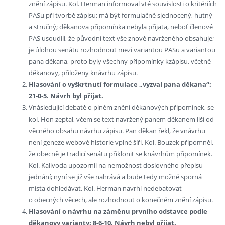
znění zápisu. Kol. Herman informoval vté souvislosti o kritériích
PASu při tvorbě zápisu: má být formulačně sjednocený, hutný
a stručný; děkanova připomínka nebyla přijata, neboť členové
PAS usoudili, že původní text vše znově navrženého obsahuje;
je úlohou senátu rozhodnout mezi variantou PASu a variantou
pana děkana, proto byly všechny připomínky kzápisu, včetně
děkanovy, přiloženy knávrhu zápisu.
Hlasování o vyškrtnutí formulace „vyzval pana děkana“:
21-0-5. Návrh byl přijat.
Vnásledující debatě o plném znění děkanových připomínek, se
kol. Hon zeptal, včem se text navržený panem děkanem liší od
věcného obsahu návrhu zápisu. Pan děkan řekl, že vnávrhu
není geneze webové historie vplné šíři. Kol. Bouzek připomněl,
že obecně je tradicí senátu přiklonit se knávrhům připomínek.
Kol. Kalivoda upozornil na nemožnost doslovného přepisu
jednání; nyní se již vše nahrává a bude tedy možné sporná
místa dohledávat. Kol. Herman navrhl nedebatovat
o obecných věcech, ale rozhodnout o konečném znění zápisu.
Hlasování o návrhu na záměnu prvního odstavce podle
děkanovy varianty: 8-6-10. Návrh nebyl přijat.