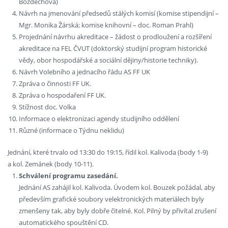
Bozděchová)
Návrh na jmenování předsedů stálých komisí (komise stipendijní –
Mgr. Monika Žárská; komise knihovní – doc. Roman Prahl)
Projednání návrhu akreditace – žádost o prodloužení a rozšíření
akreditace na FEL ČVUT (doktorský studijní program historické
vědy, obor hospodářské a sociální dějiny/historie techniky).
Návrh Volebního a jednacího řádu AS FF UK
Zpráva o činnosti FF UK.
Zpráva o hospodaření FF UK.
Stížnost doc. Volka
Informace o elektronizaci agendy studijního oddělení
Různé (informace o Týdnu neklidu)
Jednání, které trvalo od 13:30 do 19:15, řídil kol. Kalivoda (body 1-9)
a kol. Zemánek (body 10-11).
Schválení programu zasedání.
Jednání AS zahájil kol. Kalivoda. Úvodem kol. Bouzek požádal, aby
především grafické soubory velektronických materiálech byly
zmenšeny tak, aby byly dobře čitelné. Kol. Pilný by přivítal zrušení
automatického spouštění CD.