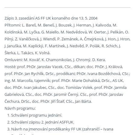
Zápis 3. zasedání AS FF UK konaného dne 13. 5. 2004
Přítomni: L. Bareš, M. Beneš, J. Bouzek, J. Herman, J. Kalivoda, M.
Koldinská, M. Lyčka, G. Maiello, M. Nedvědová, W. Oerter, J. Pelikán, O.
Pilný, Z. Vaněčková, J. Wiendl, P. Zemánek, A. Čmejrková, J. Hon, J. Hron,
J. Januška, M. Kaplický, F. Martínek, J. Nedvěd, P. Polák, R. Schich, J.
Šlerka, L. Takács, K. Volná.
Omluveni: M. Kovář, K. Chamonikolas, J. Chromý, D. Kera.
Hosté: prof. PhDr. Jaroslav Vacek, CSc., děkan; doc. PhDr. J. Králová,
prof. PhDr. Jan Rychlík, DrSc., proděkani; PhDr. Ivana Bozděchová, CSc.;
ing. M. Marcolla, tajemník; prof. PhDr. Marie Dohalská, DrSc., AS UK,
doc. PhDr. Ivan Jakubec, CSc., doc. Tomislav Volek, prof. PhDr. Jarmila
Gabrielová, CSc., doc. PhDr. Jaromír Černý, CSc., prof. PhDr. Jaroslav
Čechura, DrSc., doc. PhDr. Jiří Štaif, CSc., Jan Bárta.
Návrh programu:
Schválení programu jednání.
Schválení zápisu 2. jednání ASFFUK.
Návrh na jmenování proděkanky FF UK (zahraničí – Ivana