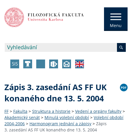
Zápis 3. zasedání AS FF UK
konaného dne 13. 5. 2004
FF
>
Fakulta
>
Struktura a historie
>
Vedení a orgány fakulty
>
Akademický senát
>
Minulá volební období
>
Volební období
2004-2006
>
Harmonogram jednání a zápisy
>
Zápis
3. zasedání AS FF UK konaného dne 13. 5. 2004