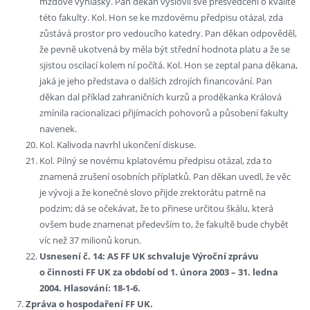
mzdové vyhlášky. Pan děkan vyslovil své přesvědčení o kvalitě
této fakulty. Kol. Hon se ke mzdovému předpisu otázal, zda
zůstává prostor pro vedoucího katedry. Pan děkan odpověděl,
že pevně ukotvená by měla být střední hodnota platu a že se
sjistou oscilací kolem ní počítá. Kol. Hon se zeptal pana děkana,
jaká je jeho představa o dalších zdrojích financování. Pan
děkan dal příklad zahraničních kurzů a proděkanka Králová
zmínila racionalizaci přijímacích pohovorů a působení fakulty
navenek.
Kol. Kalivoda navrhl ukončení diskuse.
Kol. Pilný se novému kplatovému předpisu otázal, zda to
znamená zrušení osobních příplatků. Pan děkan uvedl, že věc
je vývoji a že konečné slovo přijde zrektorátu patrně na
podzim; dá se očekávat, že to přinese určitou škálu, která
ovšem bude znamenat především to, že fakultě bude chybět
víc než 37 milionů korun.
Usnesení č. 14: AS FF UK schvaluje Výroční zprávu
o činnosti FF UK za období od 1. února 2003 – 31. ledna
2004. Hlasování: 18-1-6.
Zpráva o hospodaření FF UK.