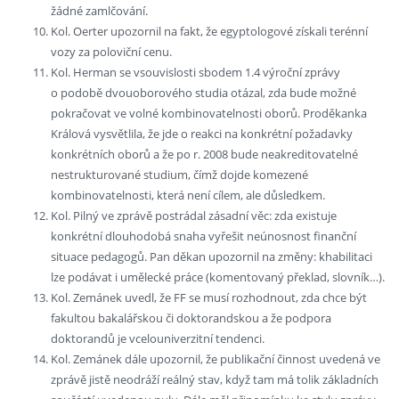
žádné zamlčování.
Kol. Oerter upozornil na fakt, že egyptologové získali terénní
vozy za poloviční cenu.
Kol. Herman se vsouvislosti sbodem 1.4 výroční zprávy
o podobě dvouoborového studia otázal, zda bude možné
pokračovat ve volné kombinovatelnosti oborů. Proděkanka
Králová vysvětlila, že jde o reakci na konkrétní požadavky
konkrétních oborů a že po r. 2008 bude neakreditovatelné
nestrukturované studium, čímž dojde komezené
kombinovatelnosti, která není cílem, ale důsledkem.
Kol. Pilný ve zprávě postrádal zásadní věc: zda existuje
konkrétní dlouhodobá snaha vyřešit neúnosnost finanční
situace pedagogů. Pan děkan upozornil na změny: khabilitaci
lze podávat i umělecké práce (komentovaný překlad, slovník…).
Kol. Zemánek uvedl, že FF se musí rozhodnout, zda chce být
fakultou bakalářskou či doktorandskou a že podpora
doktorandů je vcelouniverzitní tendenci.
Kol. Zemánek dále upozornil, že publikační činnost uvedená ve
zprávě jistě neodráží reálný stav, když tam má tolik základních