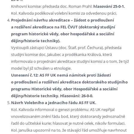
Knihovní komise: předseda doc. Roman Prahl:
hlasování 25-0-1.
Kol. Kalivoda poděkoval volební komisi za odvedenou práci.
Projednání návrhu akreditace – žádost o prodloužení
a rozšíření akreditace na FEL ČVUT (doktorský studijní
program historické vědy, obor hospodářské a sociální
dějiny/historie techniky).
Vystoupili zástupci Ústavu (doc. Štaif, prof. Čechura), předseda
studijní komise doc. Jakubec a proděkanka Králová, která
informovala o projednání akreditace studijní komisí a o tom, že týž
model byl již schválen u etnologie.
Usnesení č.12: AS FF UK nemá námitek proti žádosti
o prodloužení a rozšíření akreditace doktorského studijního
programu Historické vědy, obor Hospodářské a sociální
dějiny/historie techniky. Hlasování: 26-0-0.
Návrh Volebního a jednacího řádu AS FF UK.
Kol. Kalivoda informoval o genezi problému: AS UK nepřijal
vnovelizovaném znění řádu bod, který doktorandy jednoznačně
řadil do učitelské kurie; hlasovat je nutné celek, nikoliv formulaci.
Kol. Januška upozornil na to, že stávající řád umožňuje navrhnout