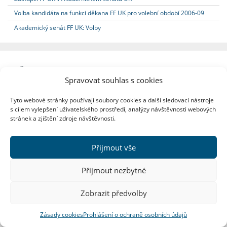
Volba kandidáta na funkci děkana FF UK pro volební období 2006-09
Akademický senát FF UK: Volby
Důležité odkazy
Spravovat souhlas s cookies
ENGLISH
Tyto webové stránky používají soubory cookies a další sledovací nástroje
s cílem vylepšení uživatelského prostředí, analýzy návštěvnosti webových
Studijní oddělení
stránek a zjištění zdroje návštěvnosti.
SIS, webové aplikace, eLearning
Katedry, ústavy a další pracoviště
Přijmout vše
Harmonogram ak. roku
Přijmout nezbytné
Zobrazit předvolby
Zobrazit plnou verzi stránek
Zásady cookies
Prohlášení o ochraně osobních údajů
Rychlé kontakty