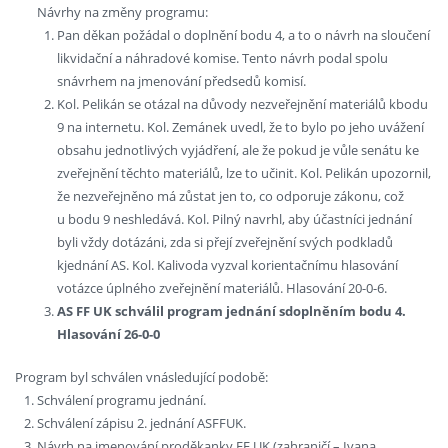
Návrhy na změny programu:
Pan děkan požádal o doplnění bodu 4, a to o návrh na sloučení
likvidační a náhradové komise. Tento návrh podal spolu
snávrhem na jmenování předsedů komisí.
Kol. Pelikán se otázal na důvody nezveřejnění materiálů kbodu
9 na internetu. Kol. Zemánek uvedl, že to bylo po jeho uvážení
obsahu jednotlivých vyjádření, ale že pokud je vůle senátu ke
zveřejnění těchto materiálů, lze to učinit. Kol. Pelikán upozornil,
že nezveřejněno má zůstat jen to, co odporuje zákonu, což
u bodu 9 neshledává. Kol. Pilný navrhl, aby účastníci jednání
byli vždy dotázáni, zda si přejí zveřejnění svých podkladů
kjednání AS. Kol. Kalivoda vyzval korientačnímu hlasování
votázce úplného zveřejnění materiálů. Hlasování 20-0-6.
AS FF UK schválil program jednání sdoplněním bodu 4.
Hlasování 26-0-0
Program byl schválen vnásledující podobě:
Schválení programu jednání.
Schválení zápisu 2. jednání ASFFUK.
Návrh na jmenování proděkanky FF UK (zahraničí – Ivana