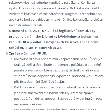
rektorovi více než jednoho kandidáta na děkana. Kol. Bárta
vyslovil nesouhlas stvrzením kol. Janušky. Kol. Kalivoda navrhl
vzhledem kčasové a věcné náročnosti programu této schůze AS,
aby tento bod byl vzhledem knové námitce kol.Janušky přeložen
na příští jednání senátu.
Usnesení č. 13: AS FF UK ukládá legislativní komisi, aby
projednala námitku J. Janušky kVolebnímu a jednacímu
řádu FF UK a předložila nový návrh ke schválení na příští
schůzi AS FF UK. Hlasování: 20-2-4.
Zpráva o činnosti FF UK.
Kol. Volná vznesla připomínku knepřesnému názvu ÚSVS (kol.
Králová sdělila, že to bude opraveno) a požádala o doplnění
pasáže o evaluacích, která bez přesných čísel o malé účasti
studentů nemá odpovídající výpovědní hodnotu (kol. Králová
přislíbila doplnění číselných údajů).
Kol. Hron se vsouvislosti se zprávou otázal pana děkana na
jeho vize směřování filosofické fakulty, které ve zprávě
postrádá. Pan děkan upozornil, že od zprávy o minulém roce
nelze vize očekávat.
Kol. Maiello oponoval, že zpráva jistou vizi obsahuje, a to