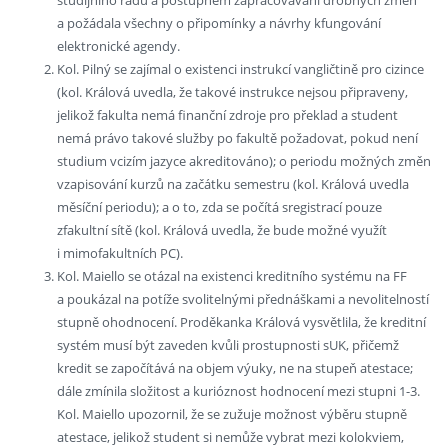
studijního řádu a postupném zapracovávání drobných změn
a požádala všechny o připomínky a návrhy kfungování
elektronické agendy.
Kol. Pilný se zajímal o existenci instrukcí vangličtině pro cizince
(kol. Králová uvedla, že takové instrukce nejsou připraveny,
jelikož fakulta nemá finanční zdroje pro překlad a student
nemá právo takové služby po fakultě požadovat, pokud není
studium vcizím jazyce akreditováno); o periodu možných změn
vzapisování kurzů na začátku semestru (kol. Králová uvedla
měsíční periodu); a o to, zda se počítá sregistrací pouze
zfakultní sítě (kol. Králová uvedla, že bude možné využít
i mimofakultních PC).
Kol. Maiello se otázal na existenci kreditního systému na FF
a poukázal na potíže svolitelnými přednáškami a nevolitelností
stupně ohodnocení. Proděkanka Králová vysvětlila, že kreditní
systém musí být zaveden kvůli prostupnosti sUK, přičemž
kredit se započítává na objem výuky, ne na stupeň atestace;
dále zmínila složitost a kurióznost hodnocení mezi stupni 1-3.
Kol. Maiello upozornil, že se zužuje možnost výběru stupně
atestace, jelikož student si nemůže vybrat mezi kolokviem,