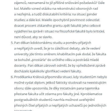
zájemců, neznamená to již přílišné snižování požadavků? Dále
kol. Maiello vznesl otázku na rekonstrukci oborových rad
a nezřejmá, a tudíž diskutabilní kritéria; na situaci gender
studies; a dále kol. Maiello zpochybnil povinnost odevzdat
dvacet procent získaného grantu zpět fakultě; jeho celkové
vyjádření ke zprávě i situaci na filozofické fakultě bylo kritické,
není důvod, aby se slavilo.
Pan děkan kdoktorskému studiu a poměru přijatých
a nepřijatých uvedl, že je to záležitost debaty, ale že vedení
univerzity jde tímto směrem; khabilitacím pak dodal, že fakulta
se bohužel „prostárla“ do určitého věku a postrádá mladé
docenty. Pan děkan zároveň odmítl, že by vpředložené zprávě
docházelo kjakékoliv glorifikaci vedení fakulty.
Proděkanka Králová připomněla situaci, kdy studentům nebylo
možné vydat diplom, jelikož fakticky studovali na neexistujícím
oboru; dále upozornila, že díky iniciativám pana tajemníka
přestane fakulta učit zdarma pro fakulty jiné. Kproblematice
postgraduálních studentů navrhla možnost uveřejnění
přesných čísel přijatých a nepřijatých uchazečů po jednotlivých