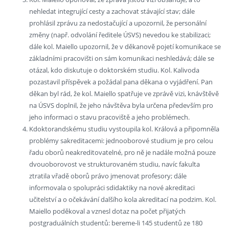
nehledat integrující cesty a zachovat stávající stav; dále
prohlásil zprávu za nedostačující a upozornil, že personální
změny (např. odvolání ředitele ÚSVS) nevedou ke stabilizaci;
dále kol. Maiello upozornil, že v děkanově pojetí komunikace se
základními pracovišti on sám komunikaci neshledává; dále se
otázal, kdo diskutuje o doktorském studiu. Kol. Kalivoda
pozastavil příspěvek a požádal pana děkana o vyjádření. Pan
děkan byl rád, že kol. Maiello spatřuje ve zprávě vizi, knávštěvě
na ÚSVS doplnil, že jeho návštěva byla určena především pro
jeho informaci o stavu pracoviště a jeho problémech.
Kdoktorandskému studiu vystoupila kol. Králová a připomněla
problémy sakreditacemi: jednooborové studium je pro celou
řadu oborů neakreditovatelné, pro ně je nadále možná pouze
dvouoborovost ve strukturovaném studiu, navíc fakulta
ztratila vřadě oborů právo jmenovat profesory; dále
informovala o spolupráci sdidaktiky na nové akreditaci
učitelství a o očekávání dalšího kola akreditací na podzim. Kol.
Maiello poděkoval a vznesl dotaz na počet přijatých
postgraduálních studentů: bereme-li 145 studentů ze 180