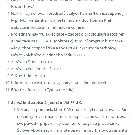
Bozděchová)
Návrh na jmenování předsedů stálých komisí (komise stipendijní –
Mgr. Monika Žárská; komise knihovní – doc. Roman Prahl)
a sloučení likvidační a náhradové komise.
Projednání návrhu akreditace – žádost o prodloužení a rozšíření
akreditace na FEL ČVUT (doktorský studijní program historické
vědy, obor hospodářské a sociální dějiny/historie techniky).
Návrh Volebního a jednacího řádu AS FF UK
Zpráva o činnosti FF UK.
Zpráva o hospodaření FF UK.
Stížnost doc. Volka
Informace o elektronizaci agendy studijního oddělení
Různé (informace o Týdnu neklidu)
Schválení zápisu 2. jednání AS FF UK.
Většina připomínek, které PAS obdržel, byla zapracována. Pan
děkan vyslovil uznání autorům zápisu; a požádal o zapracování
své původní připomínky kjednání o rezignaci proděkanky
Šulové: vbodě sedm na místě písemně navrhl novou variantu