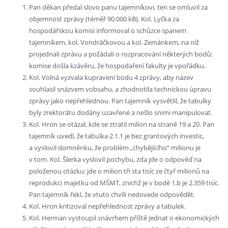
Pan děkan předal slovo panu tajemníkovi, ten se omluvil za
objemnost zprávy (téměř 90.000 kB). Kol. Lyčka za
hospodářskou komisi informoval o schůzce spanem
tajemníkem, kol. Vondráčkovou a kol. Zemánkem, na níž
projednali zprávu a požádali o rozpracování některých bodů;
komise došla kzávěru, že hospodaření fakulty je vpořádku.
Kol. Volná vyzvala kupravení bodu 4 zprávy, aby název
souhlasil snázvem vobsahu, a zhodnotila technickou úpravu
zprávy jako nepřehlednou. Pan tajemník vysvětlil, že tabulky
byly zrektorátu dodány uzavřené a nešlo snimi manipulovat.
Kol. Hron se otázal, kde se ztratil milion na straně 19 a 20. Pan
tajemník uvedl, že tabulka 2.1.1 je bez grantových investic,
a vyslovil domněnku, že problém „chybějícího“ milionu je
v tom. Kol. Šlerka vyslovil pochybu, zda jde o odpověď na
položenou otázku: jde o milion tři sta tisíc ze čtyř milionů na
reprodukci majetku od MŠMT, znichž je v bodě 1.b je 2.359 tisíc.
Pan tajemník řekl, že vtuto chvíli nedovede odpovědět.
Kol. Hron kritizoval nepřehlednost zprávy a tabulek.
Kol. Herman vystoupil snávrhem příště jednat o ekonomických