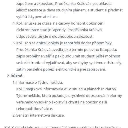
zápočtem a zkouškou. Proděkanka Králová nesouhlasila,
jelikož atestace je dána studijním plánem, a student si předmět
vybírá i stypem atestace.
Kol. Januška se otázal na časový horizont dokončení
elektronizace studijní agendy. Proděkanka Králová
odpověděla, že jde o dlouhodobou záležitost.
Kol. Hon se otázal, dokdy je zapotřebí dodat připomínky.
Proděkanka Králová uvedla jako termín polovinu listopadu;
zápis proběhne vzáří a pak budou mít studenti ještě možnost
se k elektronizaci vyjadřovat, aby se chyby systému odstranily;
zatím paralelně poběží elektronické a jiné zapisování.
Různé.
Informace o Týdnu neklidu.
Kol. Čmejrková informovala AS o situaci a plánech Iniciativy
Týdne neklidu, která požaduje urychlené dopracování reformy
veřejného vysokého školství a chystá na podzim další
celorepublikové akce.
Senátní internetová diskuse.
Kol. Kalivoda informoval o fungování nové senátní diskuse: je zřízena