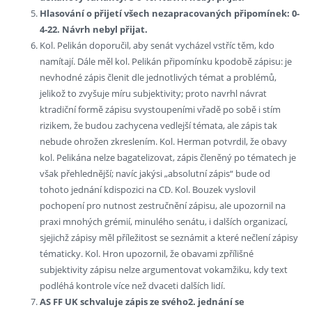
Hlasování o přijetí všech nezapracovaných připomínek: 0-
4-22. Návrh nebyl přijat.
Kol. Pelikán doporučil, aby senát vycházel vstříc těm, kdo
namítají. Dále měl kol. Pelikán připomínku kpodobě zápisu: je
nevhodné zápis členit dle jednotlivých témat a problémů,
jelikož to zvyšuje míru subjektivity; proto navrhl návrat
ktradiční formě zápisu svystoupeními vřadě po sobě i stím
rizikem, že budou zachycena vedlejší témata, ale zápis tak
nebude ohrožen zkreslením. Kol. Herman potvrdil, že obavy
kol. Pelikána nelze bagatelizovat, zápis členěný po tématech je
však přehlednější; navíc jakýsi „absolutní zápis“ bude od
tohoto jednání kdispozici na CD. Kol. Bouzek vyslovil
pochopení pro nutnost zestručnění zápisu, ale upozornil na
praxi mnohých grémií, minulého senátu, i dalších organizací,
sjejichž zápisy měl příležitost se seznámit a které nečlení zápisy
tématicky. Kol. Hron upozornil, že obavami zpřílišné
subjektivity zápisu nelze argumentovat vokamžiku, kdy text
podléhá kontrole více než dvaceti dalších lidí.
AS FF UK schvaluje zápis ze svého2. jednání se