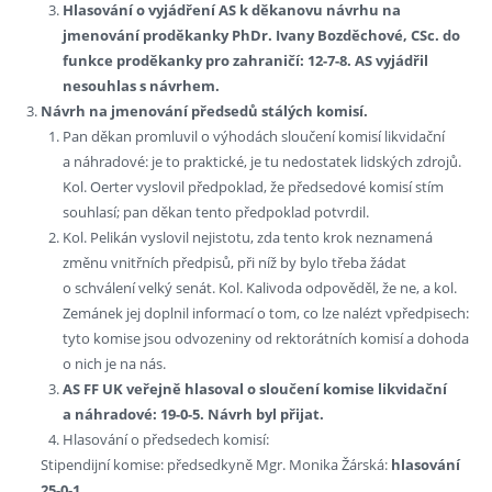
Hlasování o vyjádření AS k děkanovu návrhu na
jmenování proděkanky PhDr. Ivany Bozděchové, CSc. do
funkce proděkanky pro zahraničí: 12-7-8. AS vyjádřil
nesouhlas s návrhem.
Návrh na jmenování předsedů stálých komisí.
Pan děkan promluvil o výhodách sloučení komisí likvidační
a náhradové: je to praktické, je tu nedostatek lidských zdrojů.
Kol. Oerter vyslovil předpoklad, že předsedové komisí stím
souhlasí; pan děkan tento předpoklad potvrdil.
Kol. Pelikán vyslovil nejistotu, zda tento krok neznamená
změnu vnitřních předpisů, při níž by bylo třeba žádat
o schválení velký senát. Kol. Kalivoda odpověděl, že ne, a kol.
Zemánek jej doplnil informací o tom, co lze nalézt vpředpisech:
tyto komise jsou odvozeniny od rektorátních komisí a dohoda
o nich je na nás.
AS FF UK veřejně hlasoval o sloučení komise likvidační
a náhradové: 19-0-5. Návrh byl přijat.
Hlasování o předsedech komisí:
Stipendijní komise: předsedkyně Mgr. Monika Žárská:
hlasování
25-0-1.