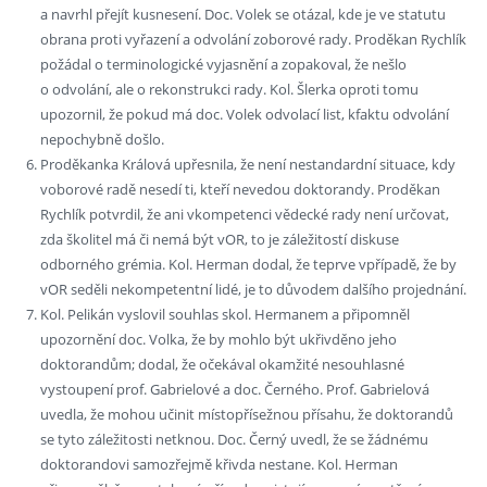
a navrhl přejít kusnesení. Doc. Volek se otázal, kde je ve statutu
obrana proti vyřazení a odvolání zoborové rady. Proděkan Rychlík
požádal o terminologické vyjasnění a zopakoval, že nešlo
o odvolání, ale o rekonstrukci rady. Kol. Šlerka oproti tomu
upozornil, že pokud má doc. Volek odvolací list, kfaktu odvolání
nepochybně došlo.
Proděkanka Králová upřesnila, že není nestandardní situace, kdy
voborové radě nesedí ti, kteří nevedou doktorandy. Proděkan
Rychlík potvrdil, že ani vkompetenci vědecké rady není určovat,
zda školitel má či nemá být vOR, to je záležitostí diskuse
odborného grémia. Kol. Herman dodal, že teprve vpřípadě, že by
vOR seděli nekompetentní lidé, je to důvodem dalšího projednání.
Kol. Pelikán vyslovil souhlas skol. Hermanem a připomněl
upozornění doc. Volka, že by mohlo být ukřivděno jeho
doktorandům; dodal, že očekával okamžité nesouhlasné
vystoupení prof. Gabrielové a doc. Černého. Prof. Gabrielová
uvedla, že mohou učinit místopřísežnou přísahu, že doktorandů
se tyto záležitosti netknou. Doc. Černý uvedl, že se žádnému
doktorandovi samozřejmě křivda nestane. Kol. Herman