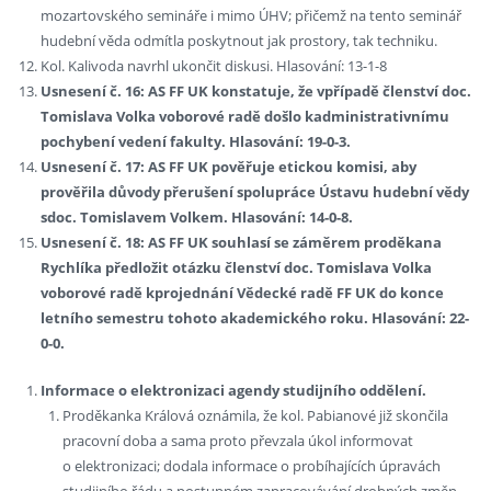
mozartovského semináře i mimo ÚHV; přičemž na tento seminář
hudební věda odmítla poskytnout jak prostory, tak techniku.
Kol. Kalivoda navrhl ukončit diskusi. Hlasování: 13-1-8
Usnesení č. 16: AS FF UK konstatuje, že vpřípadě členství doc.
Tomislava Volka voborové radě došlo kadministrativnímu
pochybení vedení fakulty. Hlasování: 19-0-3.
Usnesení č. 17: AS FF UK pověřuje etickou komisi, aby
prověřila důvody přerušení spolupráce Ústavu hudební vědy
sdoc. Tomislavem Volkem. Hlasování: 14-0-8.
Usnesení č. 18: AS FF UK souhlasí se záměrem proděkana
Rychlíka předložit otázku členství doc. Tomislava Volka
voborové radě kprojednání Vědecké radě FF UK do konce
letního semestru tohoto akademického roku. Hlasování: 22-
0-0.
Informace o elektronizaci agendy studijního oddělení.
Proděkanka Králová oznámila, že kol. Pabianové již skončila
pracovní doba a sama proto převzala úkol informovat
o elektronizaci; dodala informace o probíhajících úpravách