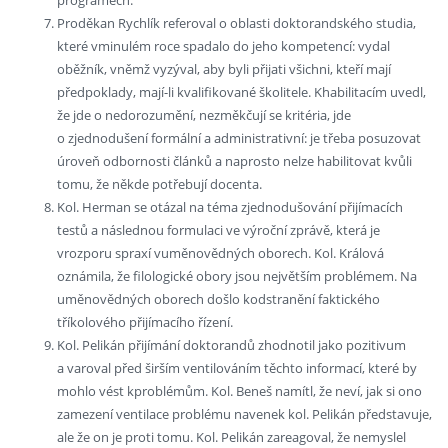
programech.
Proděkan Rychlík referoval o oblasti doktorandského studia,
které vminulém roce spadalo do jeho kompetencí: vydal
oběžník, vněmž vyzýval, aby byli přijati všichni, kteří mají
předpoklady, mají-li kvalifikované školitele. Khabilitacím uvedl,
že jde o nedorozumění, nezměkčují se kritéria, jde
o zjednodušení formální a administrativní: je třeba posuzovat
úroveň odbornosti článků a naprosto nelze habilitovat kvůli
tomu, že někde potřebují docenta.
Kol. Herman se otázal na téma zjednodušování přijímacích
testů a následnou formulaci ve výroční zprávě, která je
vrozporu spraxí vuměnovědných oborech. Kol. Králová
oznámila, že filologické obory jsou největším problémem. Na
uměnovědných oborech došlo kodstranění faktického
tříkolového přijímacího řízení.
Kol. Pelikán přijímání doktorandů zhodnotil jako pozitivum
a varoval před širším ventilováním těchto informací, které by
mohlo vést kproblémům. Kol. Beneš namítl, že neví, jak si ono
zamezení ventilace problému navenek kol. Pelikán představuje,
ale že on je proti tomu. Kol. Pelikán zareagoval, že nemyslel