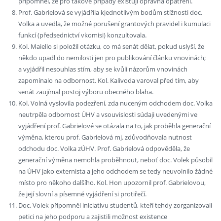
připomněl, že pro takové případy existují opravná opatření.
Prof. Gabrielová se vyjádřila kjednotlivým bodům stížnosti doc.
Volka a uvedla, že možné porušení grantových pravidel i kumulaci
funkcí (předsednictví vkomisi) konzultovala.
Kol. Maiello si položil otázku, co má senát dělat, pokud uslyší, že
někdo upadl do nemilosti jen pro publikování článku vnovinách;
a vyjádřil nesouhlas stím, aby se kvůli názorům vnovinách
zapomínalo na odbornost. Kol. Kalivoda varoval před tím, aby
senát zaujímal postoj výboru obecného blaha.
Kol. Volná vyslovila podezření, zda nuceným odchodem doc. Volka
neutrpěla odbornost ÚHV a vsouvislosti súdaji uvedenými ve
vyjádření prof. Gabrielové se otázala na to, jak proběhla generační
výměna, kterou prof. Gabrielová mj. zdůvodňovala nutnost
odchodu doc. Volka zÚHV. Prof. Gabrielová odpověděla, že
generační výměna nemohla proběhnout, neboť doc. Volek působil
na ÚHV jako externista a jeho odchodem se tedy neuvolnilo žádné
místo pro někoho dalšího. Kol. Hon upozornil prof. Gabrielovou,
že její slovní a písemné vyjádření si protiřečí.
Doc. Volek připomněl iniciativu studentů, kteří tehdy zorganizovali
petici na jeho podporu a zajistili možnost existence