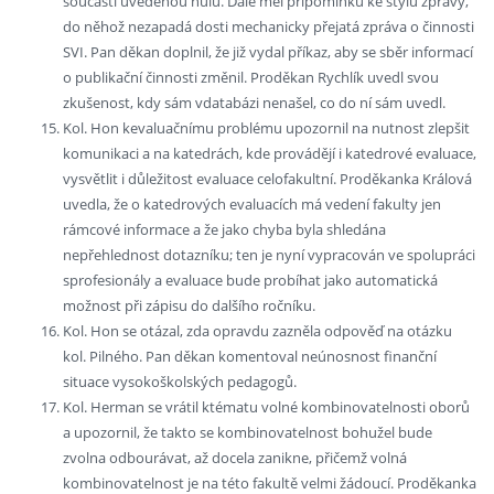
součástí uvedenou nulu. Dále měl připomínku ke stylu zprávy,
do něhož nezapadá dosti mechanicky přejatá zpráva o činnosti
SVI. Pan děkan doplnil, že již vydal příkaz, aby se sběr informací
o publikační činnosti změnil. Proděkan Rychlík uvedl svou
zkušenost, kdy sám vdatabázi nenašel, co do ní sám uvedl.
Kol. Hon kevaluačnímu problému upozornil na nutnost zlepšit
komunikaci a na katedrách, kde provádějí i katedrové evaluace,
vysvětlit i důležitost evaluace celofakultní. Proděkanka Králová
uvedla, že o katedrových evaluacích má vedení fakulty jen
rámcové informace a že jako chyba byla shledána
nepřehlednost dotazníku; ten je nyní vypracován ve spolupráci
sprofesionály a evaluace bude probíhat jako automatická
možnost při zápisu do dalšího ročníku.
Kol. Hon se otázal, zda opravdu zazněla odpověď na otázku
kol. Pilného. Pan děkan komentoval neúnosnost finanční
situace vysokoškolských pedagogů.
Kol. Herman se vrátil ktématu volné kombinovatelnosti oborů
a upozornil, že takto se kombinovatelnost bohužel bude
zvolna odbourávat, až docela zanikne, přičemž volná
kombinovatelnost je na této fakultě velmi žádoucí. Proděkanka