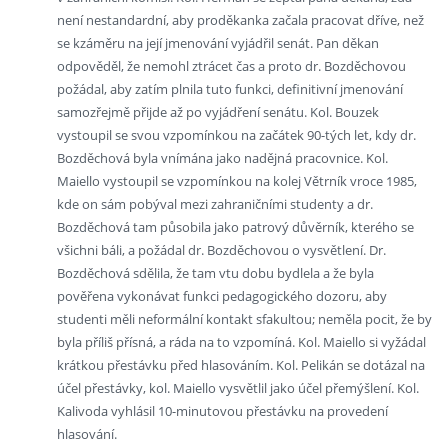
není nestandardní, aby proděkanka začala pracovat dříve, než
se kzáměru na její jmenování vyjádřil senát. Pan děkan
odpověděl, že nemohl ztrácet čas a proto dr. Bozděchovou
požádal, aby zatím plnila tuto funkci, definitivní jmenování
samozřejmě přijde až po vyjádření senátu. Kol. Bouzek
vystoupil se svou vzpomínkou na začátek 90-tých let, kdy dr.
Bozděchová byla vnímána jako nadějná pracovnice. Kol.
Maiello vystoupil se vzpomínkou na kolej Větrník vroce 1985,
kde on sám pobýval mezi zahraničními studenty a dr.
Bozděchová tam působila jako patrový důvěrník, kterého se
všichni báli, a požádal dr. Bozděchovou o vysvětlení. Dr.
Bozděchová sdělila, že tam vtu dobu bydlela a že byla
pověřena vykonávat funkci pedagogického dozoru, aby
studenti měli neformální kontakt sfakultou; neměla pocit, že by
byla příliš přísná, a ráda na to vzpomíná. Kol. Maiello si vyžádal
krátkou přestávku před hlasováním. Kol. Pelikán se dotázal na
účel přestávky, kol. Maiello vysvětlil jako účel přemýšlení. Kol.
Kalivoda vyhlásil 10-minutovou přestávku na provedení
hlasování.