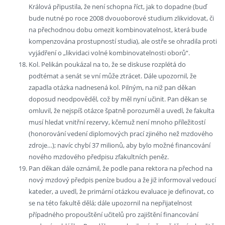
Králová připustila, že není schopna říct, jak to dopadne (buď
bude nutné po roce 2008 dvouoborové studium zlikvidovat, či
na přechodnou dobu omezit kombinovatelnost, která bude
kompenzována prostupností studia), ale ostře se ohradila proti
vyjádření o „likvidaci volné kombinovatelnosti oborů“.
Kol. Pelikán poukázal na to, že se diskuse rozplétá do
podtémat a senát se vní může ztrácet. Dále upozornil, že
zapadla otázka nadnesená kol. Pilným, na niž pan děkan
doposud neodpověděl, což by měl nyní učinit. Pan děkan se
omluvil, že nejspíš otázce špatně porozuměl a uvedl, že fakulta
musí hledat vnitřní rezervy, kčemuž není mnoho příležitostí
(honorování vedení diplomových prací zjiného než mzdového
zdroje…); navíc chybí 37 milionů, aby bylo možné financování
nového mzdového předpisu zfakultních peněz.
Pan děkan dále oznámil, že podle pana rektora na přechod na
nový mzdový předpis peníze budou a že již informoval vedoucí
kateder, a uvedl, že primární otázkou evaluace je definovat, co
se na této fakultě dělá; dále upozornil na nepřijatelnost
případného propouštění učitelů pro zajištění financování