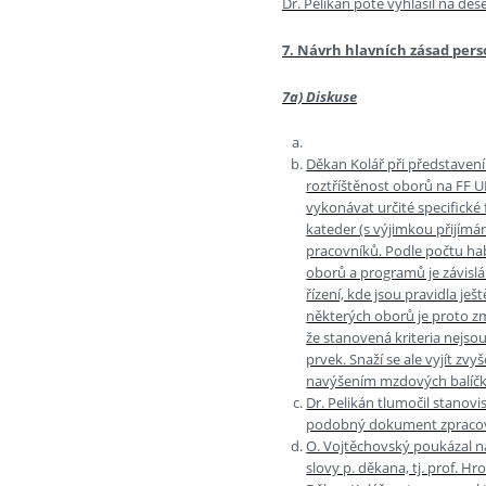
Dr. Pelikán poté vyhlásil na de
7. Návrh hlavních zásad perso
7a) Diskuse
Děkan Kolář při představení
roztříštěnost oborů na FF U
vykonávat určité specifické 
kateder (s výjimkou přijímá
pracovníků. Podle počtu hab
oborů a programů je závislá 
řízení, kde jsou pravidla je
některých oborů je proto z
že stanovená kriteria nejsou
prvek. Snaží se ale vyjít zv
navýšením mzdových balíčk
Dr. Pelikán tlumočil stanov
podobný dokument zpracova
O. Vojtěchovský poukázal na
slovy p. děkana, tj. prof. Hr