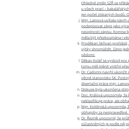
Ohledně změn SZŘ se přiklán
u všech prací – bakalářských
jen počet získaných bodů. O
Mgr. Lainová uvítala návrh 
podepisovat zápis jako výra
neúplnosti zápisu. Komise 
měla být přezkoumána i věc
Proděkan Skřivan prohlásil,
výtky shromáždit. Zápis jed
vědomí.
Děkan Kolář se vyslovil pro 
tomu měl měnit vnitřní před
Dr. Cadorini navrhl ukončit
věcné stanovisko SK. Postoj
disertační práce mgr. Laino
Diskuse byla ukončena stím,
Doc. Králová upozornila, že
neklasifikuje práce, ale obh
Mgr. Koldinská upozornila, 
obhajoby za nespravedlivé. 
Dr. Řezník upozornil, že p
zúčastněných je podle něj p