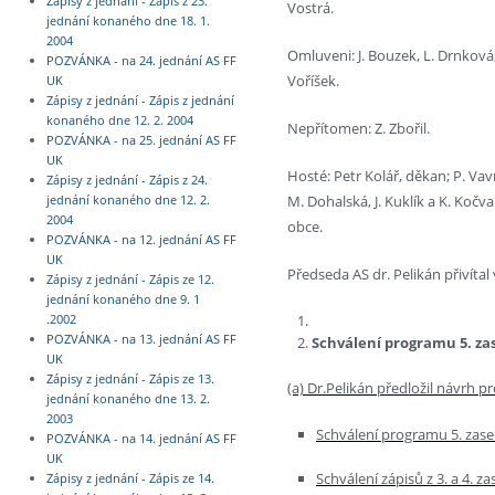
Zápisy z jednání - Zápis z 23.
Vostrá.
jednání konaného dne 18. 1.
2004
Omluveni: J. Bouzek, L. Drnková, 
POZVÁNKA - na 24. jednání AS FF
Voříšek.
UK
Zápisy z jednání - Zápis z jednání
konaného dne 12. 2. 2004
Nepřítomen: Z. Zbořil.
POZVÁNKA - na 25. jednání AS FF
UK
Hosté: Petr Kolář, děkan; P. Vavr
Zápisy z jednání - Zápis z 24.
M. Dohalská, J. Kuklík a K. Kočv
jednání konaného dne 12. 2.
2004
obce.
POZVÁNKA - na 12. jednání AS FF
UK
Předseda AS dr. Pelikán přivítal
Zápisy z jednání - Zápis ze 12.
jednání konaného dne 9. 1
.2002
POZVÁNKA - na 13. jednání AS FF
Schválení programu 5. za
UK
Zápisy z jednání - Zápis ze 13.
(a) Dr.Pelikán předložil návrh 
jednání konaného dne 13. 2.
2003
Schválení programu 5. zase
POZVÁNKA - na 14. jednání AS FF
UK
Schválení zápisů z 3. a 4. z
Zápisy z jednání - Zápis ze 14.