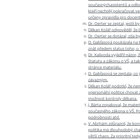
současnýchasistentů a odbor
kteří nechtějí pokračovat v
určeny zpravidla pro docent
Dr. Oerter se zeptal, jestli b
Děkan Kolář odpověděl, že by
Dr. Oerter se dotázal, zda b
D. Gabľasová poukázala na 
znát předem status toho, o
Dr. Kalivoda vyjádřil názor,
Statutu a zákonu o VŠ, a ta
stránce materiálu.
D. Gabľasová se zeptala, co
závazným.
Děkan Kolář podotkl, že nen
vpersonální politice chovat 
možnost kontroly děkana.
J. Bárta zopakoval, že mat
současného zákona o VŠ. Po
podrobnosti atd.
V. Abrhám zdůraznil, že kons
politika má dlouhodobý cha
větší chaos. Za prioritní te