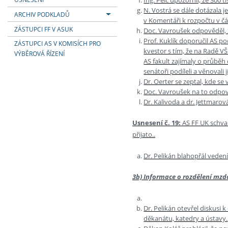
N. Vostrá se dále dotázala j
ARCHIV PODKLADŮ
v Komentáři k rozpočtu v část
ZÁSTUPCI FF V ASUK
Doc. Vavroušek odpověděl, 
Prof. Kuklík doporučil AS po
ZÁSTUPCI AS V KOMISÍCH PRO
kvestor s tím, že na Radě VŠ
VÝBĚROVÁ ŘÍZENÍ
AS fakult zajímaly o průběh 
senátoři podíleli a věnovali
Dr. Oerter se zeptal, kde se
Doc. Vavroušek na to odpov
Dr. Kalivoda a dr. Jettmarov
Usnesení č. 19:
AS FF UK schval
přijato..
Dr. Pelikán blahopřál veden
3b) Informace o rozdělení mzd
Dr. Pelikán otevřel diskus
děkanátu, katedry a ústavy.