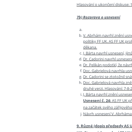
Hlasování o ukončení diskuse: 16
7b) Rozprava o usnesení
V. Abrhám navrhl znění usn
politiky FF UK. AS FF UK pr
děkana.
J. Bárta navrhl usnesení, jím
Dr. Cadorini navrhl usnesení
Dr. Pelikán podotkl, že náv
Doc. Gabrielová navrhla usn
Dr. Cadorini se ztotožnil sn
Doc. Gabrielová navrhla zně
druhé verzi. Hlasování: 7-8-
J. Bárta navrhl znění usnesen
Usnesení č. 24:
AS FF UK př
na začátek svého zářijového 
Návrh usnesení V. Abrháma
9. Různé (dopis předsedy AS 