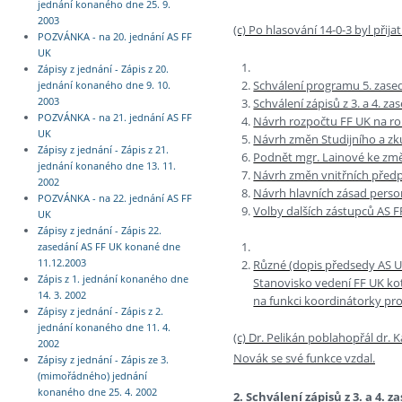
jednání konaného dne 25. 9.
2003
(c) Po hlasování 14-0-3 byl přija
POZVÁNKA - na 20. jednání AS FF
UK
Zápisy z jednání - Zápis z 20.
Schválení programu 5. zased
jednání konaného dne 9. 10.
Schválení zápisů z 3. a 4. za
2003
POZVÁNKA - na 21. jednání AS FF
Návrh rozpočtu FF UK na ro
UK
Návrh změn Studijního a zk
Zápisy z jednání - Zápis z 21.
Podnět mgr. Lainové ke změ
jednání konaného dne 13. 11.
Návrh změn vnitřních předpi
2002
Návrh hlavních zásad person
POZVÁNKA - na 22. jednání AS FF
Volby dalších zástupců AS F
UK
Zápisy z jednání - Zápis 22.
zasedání AS FF UK konané dne
Různé (dopis předsedy AS U
11.12.2003
Zápis z 1. jednání konaného dne
Stanovisko vedení FF UK ko
14. 3. 2002
na funkci koordinátorky 
Zápisy z jednání - Zápis z 2.
jednání konaného dne 11. 4.
(c) Dr. Pelikán poblahopřál dr. 
2002
Novák se své funkce vzdal.
Zápisy z jednání - Zápis ze 3.
(mimořádného) jednání
konaného dne 25. 4. 2002
2. Schválení zápisů z 3. a 4. z