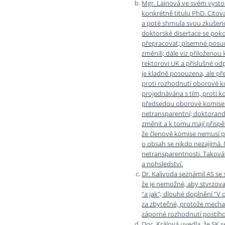
Mgr. Lainová ve svém vysto
konkrétně titulu PhD. Citov
a poté shrnula svou zkušen
doktorské disertace se pokou
přepracovat; písemné posud
změnili; dále viz přiloženo
rektorovi UK a příslušné od
je kladně posouzena, ale p
proti rozhodnutí oborové k
projednávána s tím, proti 
předsedou oborové komise n
netransparentní; doktorand 
změnit a k tomu mají přispě
že členové komise nemusí pr
o obsah se nikdo nezajímá. 
netransparentnosti. Takováto
a nohsledství.
Dr. Kalivoda seznámil AS se
že je nemožné, aby stvrzoval
“a jak”; dlouhé doplnění “
za zbytečné, protože mecha
záporné rozhodnutí postihov
Doc. Králová uvedla, že SK 