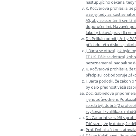
nastupujícího děkana, tedy v
K. Kočvarová prohlásila, že 
a že jej tedy asi část sená
AS, aby se seznámili svnitř
doporučeními. Na závěr pod
fakulty taková pravidla nema
Dr. Pelikán odmítl, že by 
příkladu této diskuse, nikoh
J. Bárta se otázal, jak bylo
FF UK. Dále se dotázal, koho
nezaznamenal, naopak se do
K. Kočvarová prohlásila, že 
předpisu, což odporuje Zák
J. Bárta podotkl, že zákon 
by dalo přednost větší stabil
Doc. Gabrielová připomněla,
i jeho zdůvodnění. Poukázal
se zdá být dobrá (2 profesoř
zvyšování kvalifikace mladš
Dr. Cadorini se svěřil s pr
Zdůraznil, že je dobré, že d
Prof. Dohalská konstatoval
Děkan Kolář uvedl, že analo