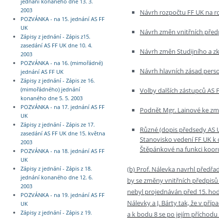
jednání konaného dne 13. 3.
2003
Návrh rozpočtu FF UK na ro
POZVÁNKA - na 15. jednání AS FF
UK
Návrh změn vnitřních předp
Zápisy z jednání - Zápis z15.
zasedání AS FF UK dne 10. 4.
Návrh změn Studijního a z
2003
POZVÁNKA - na 16. (mimořádné)
Návrh hlavních zásad person
jednání AS FF UK
Zápisy z jednání - Zápis ze 16.
Volby dalších zástupců AS F
(mimořádného) jednání
konaného dne 5. 5. 2003
POZVÁNKA - na 17. jednání AS FF
Podnět Mgr. Lainové ke zm
UK
Zápisy z jednání - Zápis ze 17.
Různé (dopis předsedy AS U
zasedání AS FF UK dne 15. května
Stanovisko vedení FF UK k 
2003
Štěpánkové na funkci koo
POZVÁNKA - na 18. jednání AS FF
UK
(b) Prof. Nálevka navrhl předřad
Zápisy z jednání - Zápis z 18.
jednání konaného dne 12. 6.
by se změny vnitřních předpisů
2003
nebyl projednáván před 15. hodi
POZVÁNKA - na 19. jednání AS FF
Nálevky a J. Bárty tak, že v př
UK
Zápisy z jednání - Zápis z 19.
a k bodu 8 se po jejím příchodu 