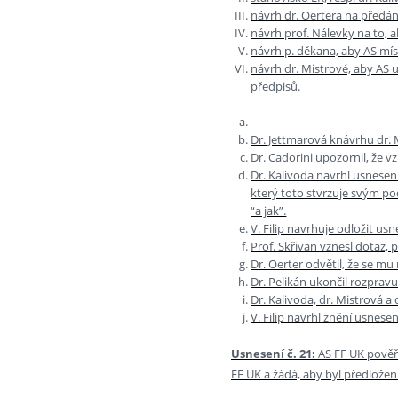
návrh dr. Oertera na předání
návrh prof. Nálevky na to, 
návrh p. děkana, aby AS mí
návrh dr. Mistrové, aby AS 
předpisů.
Dr. Jettmarová knávrhu dr. 
Dr. Cadorini upozornil, že v
Dr. Kalivoda navrhl usnesení
který toto stvrzuje svým po
“a jak”.
V. Filip navrhuje odložit usn
Prof. Skřivan vznesl dotaz, 
Dr. Oerter odvětil, že se mu
Dr. Pelikán ukončil rozpravu
Dr. Kalivoda, dr. Mistrová a 
V. Filip navrhl znění usnesen
Usnesení č. 21:
AS FF UK pověřu
FF UK a žádá, aby byl předložen