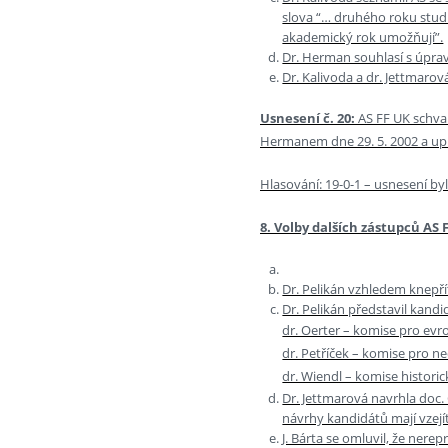
slova “… druhého roku stud
akademický rok umožňují”.
Dr. Herman souhlasí s úpra
Dr. Kalivoda a dr. Jettmarov
Usnesení č. 20:
AS FF UK schva
Hermanem dne 29. 5. 2002 a upra
Hlasování: 19-0-1 – usnesení by
8. Volby dalších zástupců AS 
Dr. Pelikán vzhledem knepř
Dr. Pelikán představil kandi
dr. Oerter – komise pro evr
dr. Petříček – komise pro n
dr. Wiendl – komise histori
Dr. Jettmarová navrhla doc. 
návrhy kandidátů mají vzejít
J. Bárta se omluvil, že ner