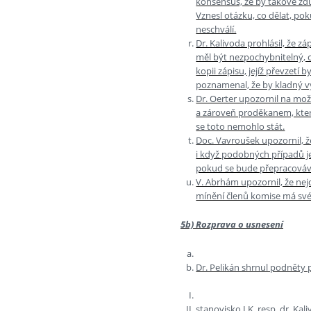
konsensus, že by takové zdů
Vznesl otázku, co dělat, p
neschválí.
Dr. Kalivoda prohlásil, že 
měl být nezpochybnitelný, c
kopii zápisu, jejíž převzetí
poznamenal, že by kladný v
Dr. Oerter upozornil na mož
a zároveň proděkanem, který
se toto nemohlo stát.
Doc. Vavroušek upozornil, ž
i když podobných případů j
pokud se bude přepracováva
V. Abrhám upozornil, že nej
mínění členů komise má své 
5b) Rozprava o usnesení
Dr. Pelikán shrnul podněty 
stanovisko LK, resp. dr. Kali