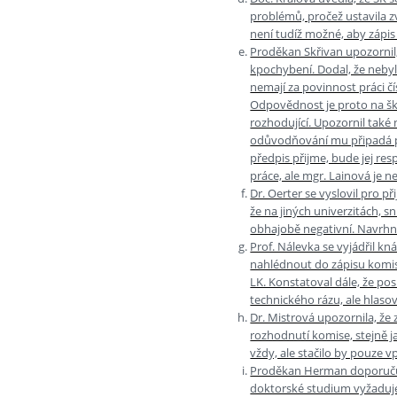
problémů, pročež ustavila zv
není tudíž možné, aby zápis
Proděkan Skřivan upozornil,
kpochybení. Dodal, že neby
nemají za povinnost práci č
Odpovědnost je proto na šk
rozhodující. Upozornil také
odůvodňování mu připadá po
předpis přijme, bude jej r
práce, ale mgr. Lainová je n
Dr. Oerter se vyslovil pro při
že na jiných univerzitách, 
obhajobě negativní. Navrhnu
Prof. Nálevka se vyjádřil k
nahlédnout do zápisu komis
LK. Konstatoval dále, že po
technického rázu, ale hlaso
Dr. Mistrová upozornila, že
rozhodnutí komise, stejně j
vždy, ale stačilo by pouze
Proděkan Herman doporučuje
doktorské studium vyžaduje