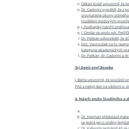
Děkan Kolář upozornil, že t
Dr. Cadorini vysvětlil, že z
srovnatelné úkony odměňov
rozdělení mzdových prostř
J. Podhajský navrhl směřova
J. Cieslar se spolu sdr. Pet
Dr. Pelikán odpověděl, že dů
Doc. Vavroušek na to reago
kategorie akademických pra
Dr. Pelikán, dr. Cadorini a 
3c) Dopis prof.Bouzka
J. Bárta upozornil, že součástí
PAS a nebyl dán na vědomí p. d
4. Návrh změn Studijního a 
Dr. Herman představil mater
se jedná jen o změny legisla
Dr. Kalivoda seznámil AS se