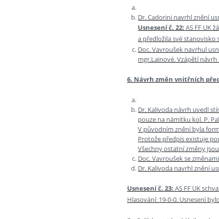
Dr. Cadorini navrhl znění us
Usnesení č. 22:
AS FF UK žá
a předložila své stanovisko 
Doc. Vavroušek navrhul usn
mgr.Lainové. Vzápětí návrh 
6. Návrh změn vnitřních před
Dr. Kalivoda návrh uvedl stí
pouze na námitku kol. P. Pa
V původním znění byla formu
Protože předpis existuje pou
Všechny ostatní změny jsou
Doc. Vavroušek se změnami s
Dr. Kalivoda navrhl znění us
Usnesení č. 23:
AS FF UK schval
Hlasování: 19-0-0. Usnesení bylo