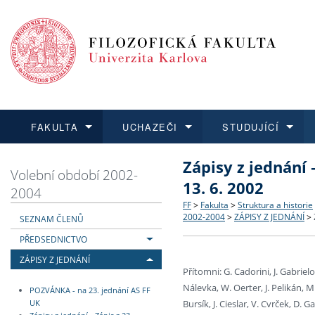
FAKULTA
UCHAZEČI
STUDUJÍCÍ
Zápisy z jednání 
FAKULTA
UCHAZEČI
STUDUJÍCÍ
VĚDA A VÝZKUM
ZAHRANIČÍ
Struktura a historie
Co studovat a jak se přihlá
Bakalářské a magisterské
O vědě a výzkumu na FF
Aktuální nabídky a výběrov
Volební období 2002-
13. 6. 2002
2004
Dozvědět se více
Podat přihlášku
Dozvědět se více
Dozvědět se více
Dozvědět se více
Strategie a další dokumen
Učitelské studijní program
Doktorské studium
Akademické kvalifikace
Vyjíždějící studenti
FF
>
Fakulta
>
Struktura a historie
2002-2004
>
ZÁPISY Z JEDNÁNÍ
>
SEZNAM ČLENŮ
PŘEDSEDNICTVO
Podpora a benefity pro z
Informace k průběhu přijí
Rigorózní řízení
Granty a projekty
Přijíždějící studenti
ZÁPISY Z JEDNÁNÍ
Přítomni: G. Cadorini, J. Gabrielo
Absolventi fakulty
Vyjíždějící zaměstnanci
Nálevka, W. Oerter, J. Pelikán, M.
POZVÁNKA - na 23. jednání AS FF
Bursík, J. Cieslar, V. Cvrček, D.
UK
Fakultní školy FF UK