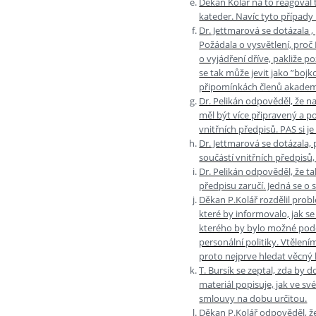
Děkan Kolář na to reagoval 
kateder. Navíc tyto případy
Dr. Jettmarová se dotázala ,
Požádala o vysvětlení, pro
o vyjádření dříve, pakliže
se tak může jevit jako ”boj
připomínkách členů akademi
Dr. Pelikán odpověděl, že na
měl být více připravený a p
vnitřních předpisů. PAS si 
Dr. Jettmarová se dotázala,
součástí vnitřních předpisů
Dr. Pelikán odpověděl, že t
předpisu zaručí. Jedná se o
Děkan P.Kolář rozdělil prob
které by informovalo, jak se
kterého by bylo možné podo
personální politiky. Vtělení
proto nejprve hledat věcn
T. Bursík se zeptal, zda by
materiál popisuje, jak ve s
smlouvy na dobu určitou.
Děkan P.Kolář odpověděl, ž