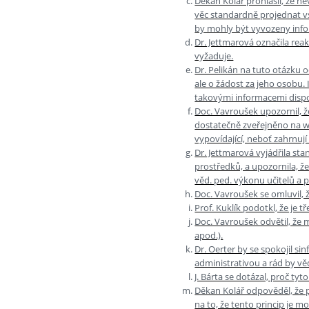
Děkan Kolář prohlásil, že n
věc standardně projednat vs
by mohly být vyvozeny info
Dr. Jettmarová označila rea
vyžaduje.
Dr. Pelikán na tuto otázku 
ale o žádost za jeho osobu.
takovými informacemi disp
Doc. Vavroušek upozornil, ž
dostatečně zveřejněno na we
vypovídající, neboť zahrnují
Dr. Jettmarová vyjádřila sta
prostředků, a upozornila, 
věd. ped. výkonu učitelů a p
Doc. Vavroušek se omluvil, ž
Prof. Kuklík podotkl, že je 
Doc. Vavroušek odvětil, že 
apod.).
Dr. Oerter by se spokojil si
administrativou a rád by věd
J. Bárta se dotázal, proč t
Děkan Kolář odpověděl, že p
na to, že tento princip je