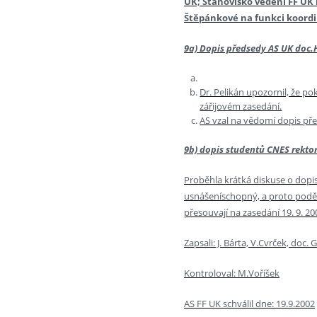
UK; Stanovisko vedení FF UK
Štěpánkové na funkci koor
9a) Dopis předsedy AS UK doc.
Dr. Pelikán upozornil, že p
zářijovém zasedání.
AS vzal na vědomí dopis př
9b) dopis studentů CNES rekto
Proběhla krátká diskuse o dopis
usnášeníschopný, a proto poděko
přesouvají na zasedání 19. 9. 20
Zapsali: J. Bárta, V.Cvrček, doc.
Kontroloval: M.Voříšek
AS FF UK schválil dne: 19.9.2002