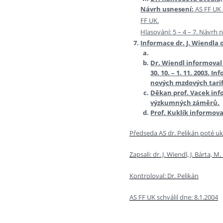
Návrh usnesení:
AS FF UK 
FF UK.
Hlasování: 5 – 4 – 7. Návrh 
Informace dr. J. Wiendla
Dr. Wiendl informoval
30. 10. – 1. 11. 2003. 
nových mzdových tarifů
Děkan prof. Vacek inf
výzkumných záměrů.
Prof. Kuklík informov
Předseda AS dr. Pelikán poté uk
Zapsali: dr. J. Wiendl, J. Bárta, M
Kontroloval: Dr. Pelikán
AS FF UK schválil dne: 8.1.2004