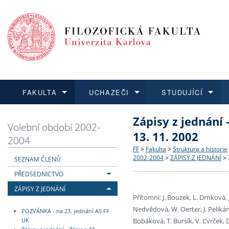
FAKULTA
UCHAZEČI
STUDUJÍCÍ
Zápisy z jednání 
FAKULTA
UCHAZEČI
STUDUJÍCÍ
VĚDA A VÝZKUM
ZAHRANIČÍ
Struktura a historie
Co studovat a jak se přihlá
Bakalářské a magisterské
O vědě a výzkumu na FF
Aktuální nabídky a výběrov
Volební období 2002-
13. 11. 2002
2004
Dozvědět se více
Podat přihlášku
Dozvědět se více
Dozvědět se více
Dozvědět se více
Strategie a další dokumen
Učitelské studijní program
Doktorské studium
Akademické kvalifikace
Vyjíždějící studenti
FF
>
Fakulta
>
Struktura a historie
2002-2004
>
ZÁPISY Z JEDNÁNÍ
>
SEZNAM ČLENŮ
PŘEDSEDNICTVO
Podpora a benefity pro z
Informace k průběhu přijím
Rigorózní řízení
Granty a projekty
Přijíždějící studenti
ZÁPISY Z JEDNÁNÍ
Přítomni: J. Bouzek, L. Drnková, 
Absolventi fakulty
Vyjíždějící zaměstnanci
Nedvědová, W. Oerter, J. Pelikán,
POZVÁNKA - na 23. jednání AS FF
Bobáková, T. Bursík, V. Cvrček, 
UK
Fakultní školy FF UK