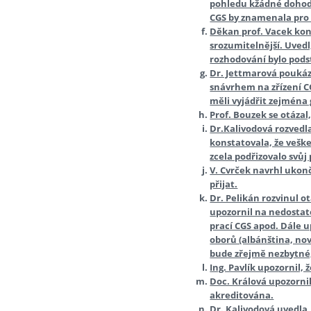
pohledu kžádné dohodě
CGS by znamenala pro 
Děkan prof. Vacek kons
srozumitelnější. Uvedl
rozhodování bylo pods
Dr. Jettmarová poukáza
snávrhem na zřízení CG
měli vyjádřit zejména 
Prof. Bouzek se otázal,
Dr.Kalivodová rozvedla
konstatovala, že veške
zcela podřizovalo svů
V. Cvrček navrhl ukonč
přijat.
Dr. Pelikán rozvinul o
upozornil na nedostate
prací CGS apod. Dále u
oborů (albánština, nov
bude zřejmě nezbytné,
Ing. Pavlík upozornil,
Doc. Králová upozornil
akreditována.
Dr. Kalivodová uvedla,