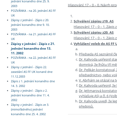
jednání konaného dne 25. 9.
Hlasování: 17 – 0 – 0. Návrh pro
2003
POZVÁNKA - na 20. jednání AS FF
UK
Zápisy z jednání - Zápis z 20.
Schválení zápisu z19. AS
jednání konaného dne 9. 10.
Hlasování: 17 – 0 – 1. Zápis 
2003
Schválení zápisu z20. AS
POZVÁNKA - na 21. jednání AS FF
Hlasování: 17 – 0 – 1. Zápis 
UK
Vyhlášení voleb do AS FF U
Zápisy z jednání - Zápis z 21.
jednání konaného dne 13.
11. 2002
Předseda AS seznámil č
POZVÁNKA - na 22. jednání AS FF
Dr. Kalivoda upřesnil st
UK
domnívá, že lhůtu tří mě
Zápisy z jednání - Zápis 22.
Dr. Pelikán konstatoval, 
zasedání AS FF UK konané dne
předsednictvo, nebo vol
11.12.2003
V. Abrhám se otázal na t
Zápis z 1. jednání konaného dne
Dr. Kalivoda upřesnil, ž
14. 3. 2002
Dr. Jettmarová konstatov
Zápisy z jednání - Zápis z 2.
vyhlašuje AS) a čl. 6 (Vo
jednání konaného dne 11. 4.
2002
Dr. Kalivoda uvedl, že l
Zápisy z jednání - Zápis ze 3.
předpisů.
(mimořádného) jednání
konaného dne 25. 4. 2002