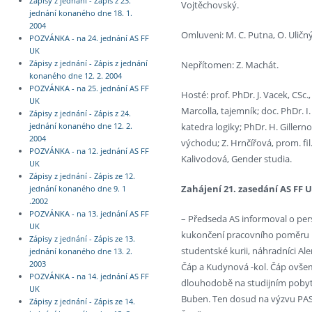
Zápisy z jednání - Zápis z 23.
Vojtěchovský.
jednání konaného dne 18. 1.
2004
Omluveni: M. C. Putna, O. Uličný
POZVÁNKA - na 24. jednání AS FF
UK
Nepřítomen: Z. Machát.
Zápisy z jednání - Zápis z jednání
konaného dne 12. 2. 2004
POZVÁNKA - na 25. jednání AS FF
Hosté: prof. PhDr. J. Vacek, CSc.
UK
Marcolla, tajemník; doc. PhDr. I.
Zápisy z jednání - Zápis z 24.
katedra logiky; PhDr. H. Giller
jednání konaného dne 12. 2.
2004
východu; Z. Hrnčířová, prom. fil.
POZVÁNKA - na 12. jednání AS FF
Kalivodová, Gender studia.
UK
Zápisy z jednání - Zápis ze 12.
Zahájení 21. zasedání AS FF 
jednání konaného dne 9. 1
.2002
POZVÁNKA - na 13. jednání AS FF
– Předseda AS informoval o pers
UK
kukončení pracovního poměru na 
Zápisy z jednání - Zápis ze 13.
studentské kurii, náhradníci Al
jednání konaného dne 13. 2.
2003
Čáp a Kudynová -kol. Čáp ovšem
POZVÁNKA - na 14. jednání AS FF
dlouhodobě na studijním pobytu 
UK
Buben. Ten dosud na výzvu PAS 
Zápisy z jednání - Zápis ze 14.