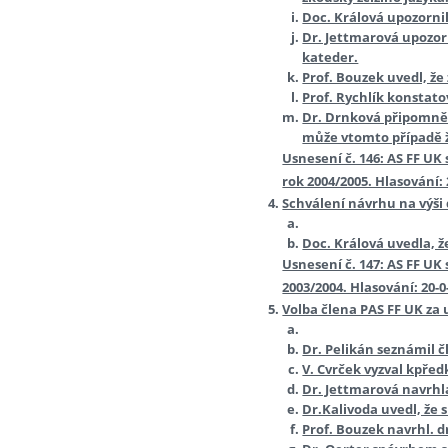
Doc. Králová upozornil
Dr. Jettmarová upozorn
kateder.
Prof. Bouzek uvedl, že 
Prof. Rychlík konstato
Dr. Drnková připomněl
může vtomto případě žád
Usnesení č. 146: AS FF U
rok 2004/2005. Hlasování: 
Schválení návrhu na výši 
Doc. Králová uvedla, ž
Usnesení č. 147: AS FF U
2003/2004. Hlasování: 20-0
Volba člena PAS FF UK za 
Dr. Pelikán seznámil č
V. Cvrček vyzval kpře
Dr. Jettmarová navrhla
Dr.Kalivoda uvedl, že
Prof. Bouzek navrhl. d