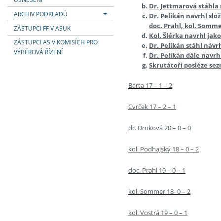
Dr. Jettmarová stáhla 
ARCHIV PODKLADŮ
Dr. Pelikán navrhl slo
doc. Prahl, kol. Somme
ZÁSTUPCI FF V ASUK
Kol. Šlérka navrhl jak
ZÁSTUPCI AS V KOMISÍCH PRO
Dr. Pelikán stáhl náv
VÝBĚROVÁ ŘÍZENÍ
Dr. Pelikán dále navrh
Skrutátoři posléze sez
Bárta 17 – 1 – 2
Cvrček 17 – 2 – 1
dr. Drnková 20 – 0 – 0
kol. Podhajský 18 – 0 – 2
doc. Prahl 19 – 0 – 1
kol. Sommer 18- 0 – 2
kol. Vostrá 19 – 0 – 1