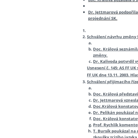
Dr. Jettmarová podpořila
projednání SK.
Schválení návrhu změny 
Doc. Králová seznámila
změny.
Dr. Kalivoda potvrdil 
Usnesení č. 145: AS FF U
FF UK dne 13.11. 2003. Hla
Schválení přijímacího říz
Doc. Králová představ
Dr. Jettmarová vznesla
Doc.Králová konstatov
Dr. Pelikán poukázal 
Doc. Králová konstatov
Prof. Rychlík komento
T. Bursík poukázal na 
zkoušky zcizího jazyka