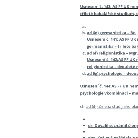
Usnesení č. 143: AS FF UK ne
tříleté bakalářské studium, t
ad 6e) germanistika – Bc.,
Usnesení č. 141: AS FF U
germanistika – tříleté ba
ad 6f) religionistika – Mgr
Usnesení č. 142:
AS FF UK 
religionistika – dvouleté
ad 6g) psychologie – dvou
Usnesení č. 144:
AS FF UK nem
psychologie vkombinaci – ma
ch.
ad 6h) Změna studijního plá
dr. Dovalil seznámil čle
doc. Králová požádala o 