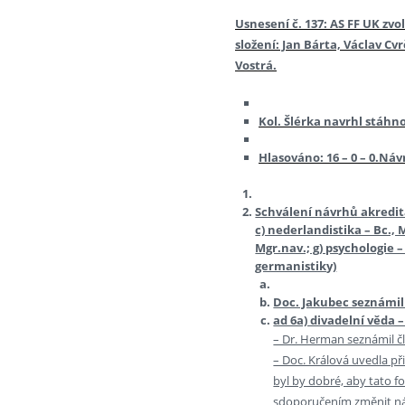
Usnesení č. 137: AS FF UK zvol
složení: Jan Bárta, Václav C
Vostrá.
Kol. Šlérka navrhl stáhn
Hlasováno: 16 – 0 – 0.Náv
Schválení návrhů akreditac
c) nederlandistika – Bc., M
Mgr.nav.; g) psychologie 
germanistiky)
Doc. Jakubec seznámi
ad 6a) divadelní věda –
– Dr. Herman seznámil č
– Doc. Králová uvedla př
byl by dobré, aby tato 
sdoporučením změnit n