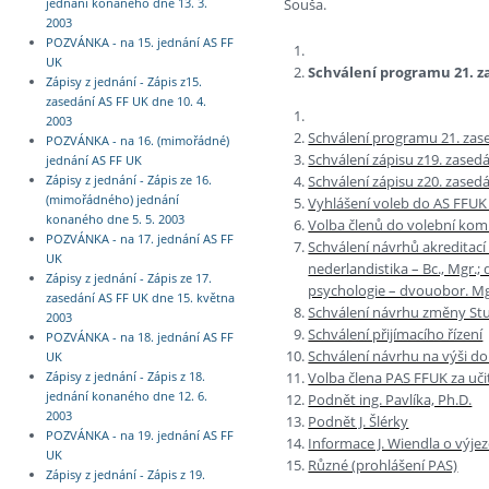
Šouša.
jednání konaného dne 13. 3.
2003
POZVÁNKA - na 15. jednání AS FF
UK
Schválení programu 21. z
Zápisy z jednání - Zápis z15.
zasedání AS FF UK dne 10. 4.
2003
Schválení programu 21. zas
POZVÁNKA - na 16. (mimořádné)
Schválení zápisu z19. zased
jednání AS FF UK
Schválení zápisu z20. zased
Zápisy z jednání - Zápis ze 16.
(mimořádného) jednání
Vyhlášení voleb do AS FFUK n
konaného dne 5. 5. 2003
Volba členů do volební kom
POZVÁNKA - na 17. jednání AS FF
Schválení návrhů akreditací a
UK
nederlandistika – Bc., Mgr.; d
Zápisy z jednání - Zápis ze 17.
psychologie – dvouobor. Mgr
zasedání AS FF UK dne 15. května
Schválení návrhu změny Stu
2003
Schválení přijímacího řízení
POZVÁNKA - na 18. jednání AS FF
Schválení návrhu na výši do
UK
Volba člena PAS FFUK za uči
Zápisy z jednání - Zápis z 18.
jednání konaného dne 12. 6.
Podnět ing. Pavlíka, Ph.D.
2003
Podnět J. Šlérky
POZVÁNKA - na 19. jednání AS FF
Informace J. Wiendla o výje
UK
Různé (prohlášení PAS)
Zápisy z jednání - Zápis z 19.