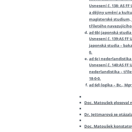
Usnesení č. 138: AS F
a dějiny umění a kultu
magisterské studium, 
tříletého navazujícího
ad 6b) japonská studia 
Usnesení č. 139:
AS FF 
japonská studia – baka
0.
ad 6c) nederlandistika 
Usnesení č. 140:
AS FF 
nederlandistika – tříl
18-0-0.
ad 6d) logika – Bc., Mgr
Doc. Matoušek glosoval 
Dr. Jettmarová se otázal
Doc. Matoušek konstatova