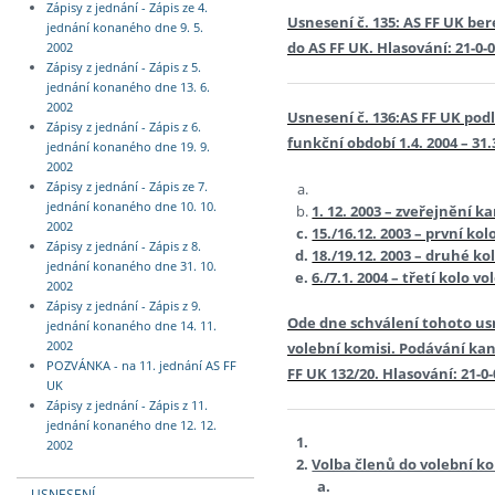
Zápisy z jednání - Zápis ze 4.
Usnesení č. 135: AS FF UK bere
jednání konaného dne 9. 5.
do AS FF UK. Hlasování: 21-0-0
2002
Zápisy z jednání - Zápis z 5.
jednání konaného dne 13. 6.
2002
Usnesení č. 136:
AS FF UK podl
Zápisy z jednání - Zápis z 6.
funkční období 1.4. 2004 – 3
jednání konaného dne 19. 9.
2002
Zápisy z jednání - Zápis ze 7.
jednání konaného dne 10. 10.
1. 12. 2003 – zveřejnění k
2002
15./16.12. 2003 – první kol
Zápisy z jednání - Zápis z 8.
18./19.12. 2003 – druhé ko
jednání konaného dne 31. 10.
6./7.1. 2004 – třetí kolo vo
2002
Zápisy z jednání - Zápis z 9.
Ode dne schválení tohoto u
jednání konaného dne 14. 11.
volební komisi. Podávání ka
2002
POZVÁNKA - na 11. jednání AS FF
FF UK 132/20. Hlasování: 21-0-
UK
Zápisy z jednání - Zápis z 11.
jednání konaného dne 12. 12.
2002
Volba členů do volební ko
USNESENÍ