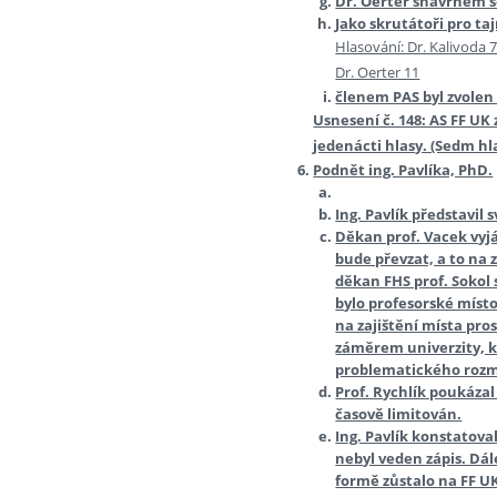
Dr. Oerter snávrhem s
Jako skrutátoři pro taj
Hlasování: Dr. Kalivoda 
Dr. Oerter 11
členem PAS byl zvolen 
Usnesení č. 148: AS FF UK 
jedenácti hlasy. (Sedm hl
Podnět ing. Pavlíka, PhD.
Ing. Pavlík představil 
Děkan prof. Vacek vyj
bude převzat, a to na 
děkan FHS prof. Sokol 
bylo profesorské místo
na zajištění místa pr
záměrem univerzity, k
problematického rozm
Prof. Rychlík poukáza
časově limitován.
Ing. Pavlík konstatov
nebyl veden zápis. Dál
formě zůstalo na FF UK