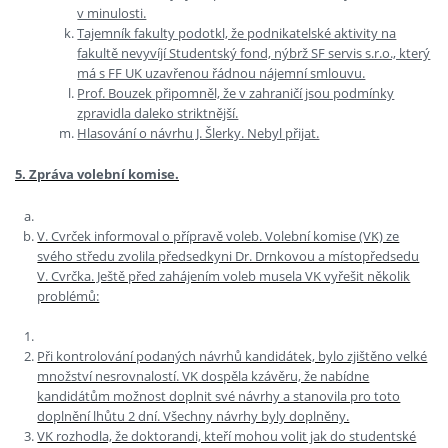
v minulosti.
Tajemník fakulty podotkl, že podnikatelské aktivity na
fakultě nevyvíjí Studentský fond, nýbrž SF servis s.r.o., který
má s FF UK uzavřenou řádnou nájemní smlouvu.
Prof. Bouzek připomněl, že v zahraničí jsou podmínky
zpravidla daleko striktnější.
Hlasování o návrhu J. Šlerky. Nebyl přijat.
5. Zpráva volební komise.
V. Cvrček informoval o přípravě voleb. Volební komise (VK) ze
svého středu zvolila předsedkyni Dr. Drnkovou a místopředsedu
V. Cvrčka. Ještě před zahájením voleb musela VK vyřešit několik
problémů:
Při kontrolování podaných návrhů kandidátek, bylo zjištěno velké
množství nesrovnalostí. VK dospěla kzávěru, že nabídne
kandidátům možnost doplnit své návrhy a stanovila pro toto
doplnění lhůtu 2 dní. Všechny návrhy byly doplněny.
VK rozhodla, že doktorandi, kteří mohou volit jak do studentské