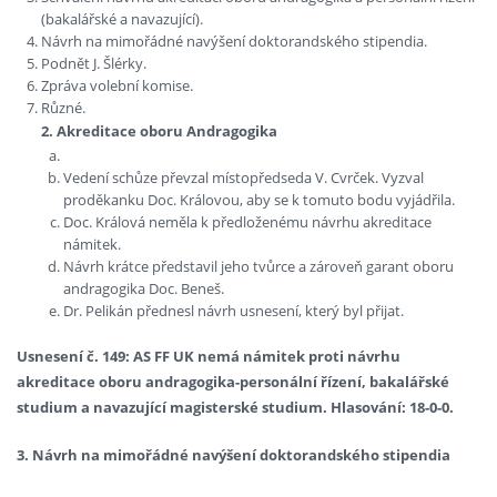
(bakalářské a navazující).
Návrh na mimořádné navýšení doktorandského stipendia.
Podnět J. Šlérky.
Zpráva volební komise.
Různé.
2. Akreditace oboru Andragogika
Vedení schůze převzal místopředseda V. Cvrček. Vyzval
proděkanku Doc. Královou, aby se k tomuto bodu vyjádřila.
Doc. Králová neměla k předloženému návrhu akreditace
námitek.
Návrh krátce představil jeho tvůrce a zároveň garant oboru
andragogika Doc. Beneš.
Dr. Pelikán přednesl návrh usnesení, který byl přijat.
Usnesení č. 149: AS FF UK nemá námitek proti návrhu
akreditace oboru andragogika-personální řízení, bakalářské
studium a navazující magisterské studium. Hlasování: 18-0-0.
3. Návrh na mimořádné navýšení doktorandského stipendia