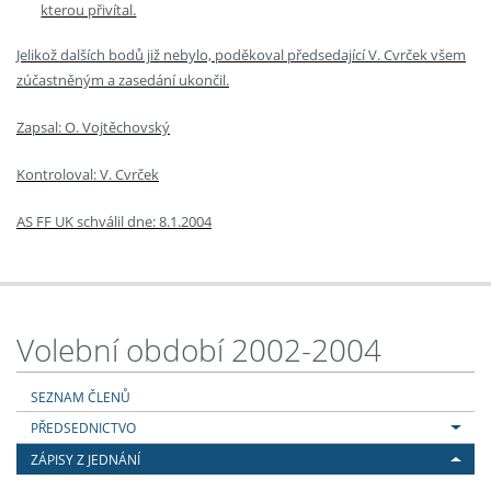
kterou přivítal.
Jelikož dalších bodů již nebylo, poděkoval předsedající V. Cvrček všem
zúčastněným a zasedání ukončil.
Zapsal: O. Vojtěchovský
Kontroloval: V. Cvrček
AS FF UK schválil dne: 8.1.2004
Volební období 2002-2004
SEZNAM ČLENŮ
PŘEDSEDNICTVO
ZÁPISY Z JEDNÁNÍ