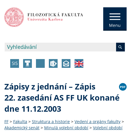
Zápisy z jednání – Zápis
22. zasedání AS FF UK konané
dne 11.12.2003
FF
>
Fakulta
>
Struktura a historie
>
Vedení a orgány fakulty
>
Akademický senát
>
Minulá volební období
>
Volební období