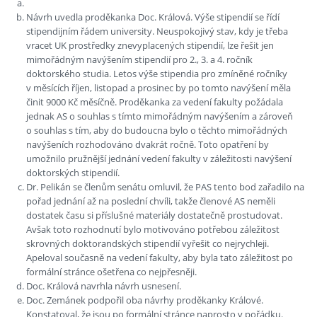
Návrh uvedla proděkanka Doc. Králová. Výše stipendií se řídí
stipendijním řádem university. Neuspokojivý stav, kdy je třeba
vracet UK prostředky znevyplacených stipendií, lze řešit jen
mimořádným navýšením stipendií pro 2., 3. a 4. ročník
doktorského studia. Letos výše stipendia pro zmíněné ročníky
v měsících říjen, listopad a prosinec by po tomto navýšení měla
činit 9000 Kč měsíčně. Proděkanka za vedení fakulty požádala
jednak AS o souhlas s tímto mimořádným navýšením a zároveň
o souhlas s tím, aby do budoucna bylo o těchto mimořádných
navýšeních rozhodováno dvakrát ročně. Toto opatření by
umožnilo pružnější jednání vedení fakulty v záležitosti navýšení
doktorských stipendií.
Dr. Pelikán se členům senátu omluvil, že PAS tento bod zařadilo na
pořad jednání až na poslední chvíli, takže členové AS neměli
dostatek času si příslušné materiály dostatečně prostudovat.
Avšak toto rozhodnutí bylo motivováno potřebou záležitost
skrovných doktorandských stipendií vyřešit co nejrychleji.
Apeloval současně na vedení fakulty, aby byla tato záležitost po
formální stránce ošetřena co nejpřesněji.
Doc. Králová navrhla návrh usnesení.
Doc. Zemánek podpořil oba návrhy proděkanky Králové.
Konstatoval, že jsou po formální stránce naprosto v pořádku.