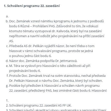
1. Schválení programu 22. zasedání
Doc. Zemánek vznesl námitku kprogramu k jednomu z podbodů
bodu 6 Různé – Prohlášení PAS. Zdůvodnil to tím, že vdiskuzi
ktomuto tématu vystupoval dr. Kalivoda, který byl na zasedání
nepřítomen a navrhl odložit jeho projednávání na příští zasedání
AS.
Předseda AS dr. Pelikán vyjádřil názor, že není třeba o tom
hlasovat v rámci schvalování programu, protože se jedná
o pouhou jednu část bodu 6.
Názor doc. Zemánka podpořila Dr. Jettmarová.
M. Téra se vyslovil pro hlasování o této záležitosti až při
projednávání bodu 6.
Protože Doc. Zemánek trval na svém stanovisku, nechal předseda
Dr. Pelikán hlasovat o návrhu Doc. Zemánka, který byl schválen.
Posléze byl předložen k hlasování a schválen návrh programu
22. zasedání, předložený PAS, bez zmíněné části bodu 6. Hlasování:
Schválení programu 22. zasedání AS FF UK.
Schválení návrhů akreditací oboru andragogika a personální řízení