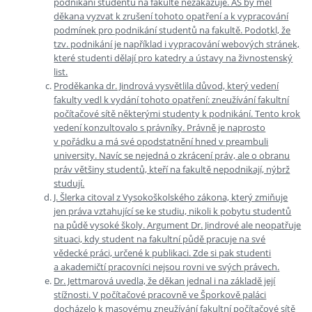
podnikání studentů na fakultě nezakazuje. AS by měl
děkana vyzvat k zrušení tohoto opatření a k vypracování
podmínek pro podnikání studentů na fakultě. Podotkl, že
tzv. podnikání je například i vypracování webových stránek,
které studenti dělají pro katedry a ústavy na živnostenský
list.
Proděkanka dr. Jindrová vysvětlila důvod, který vedení
fakulty vedl k vydání tohoto opatření: zneužívání fakultní
počítačové sítě některými studenty k podnikání. Tento krok
vedení konzultovalo s právníky. Právně je naprosto
v pořádku a má své opodstatnění hned v preambuli
university. Navíc se nejedná o zkrácení práv, ale o obranu
práv většiny studentů, kteří na fakultě nepodnikají, nýbrž
studují.
J. Šlerka citoval z Vysokoškolského zákona, který zmiňuje
jen práva vztahující se ke studiu, nikoli k pobytu studentů
na půdě vysoké školy. Argument Dr. Jindrové ale neopatřuje
situaci, kdy student na fakultní půdě pracuje na své
vědecké práci, určené k publikaci. Zde si pak studenti
a akademičtí pracovníci nejsou rovni ve svých právech.
Dr. Jettmarová uvedla, že děkan jednal i na základě její
stížnosti. V počítačové pracovně ve Šporkově paláci
docházelo k masovému zneužívání fakultní počítačové sítě