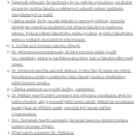
Tajemník připustil, že technicky by to nebylo vyloučeno, na druhé
straně by mohla fakulta u některých vzbudit odpor zasíláním
nevyžádaných e-mailů
J. Bárta dodal, že by se zde jednalo o nerovný přístup, protože
zřejmě jen menšina studentů má zřízenu fakultní e-mailovou
adresu. Pokud někdo fakultního mailu využívá, je jistě z fakultního
webu o volbách dostatečně informován.
V. Cvrček se k tomuto návrhu připojil.
Dr. Jettmarová konstatovala, že lze k tomuto účelu využít
tzv. nástěnky, která je navštěvována těmi, kdo o fakultní dění mají
zájem.
Dr. Drnková navrhla ukončit diskusi. V této fázi již nelze nic měnit.
Novelizace a změny volebního řádu fakulty budou předloženy
ještě tomuto senátu.
J. Šlerka apeloval na využití služby „nástěnka“.
Dr. Pelikán navrhl znění usnesení pro přípravu novelizace. Bylo by
velmi vhodné, aby ji provedl ještě tento senát. Jelikož se novelizace
bude týkat až příštích voleb, nemůže být senát nařčen
z manipulace.
Doc. Zemánek navrhl usnesení, že senát bere na vědomí zprávu
volební komise. Přijato.
Přijat návrh usnesení Dr. Pelikána.