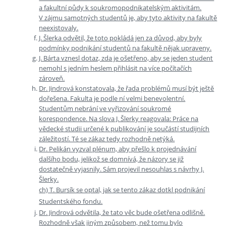
a fakultní půdy k soukromopodnikatelským aktivitám.
V zájmu samotných studentů je, aby tyto aktivity na fakultě
neexistovaly.
J. Šlerka odvětil, že toto pokládá jen za důvod, aby byly
podmínky podnikání studentů na fakultě nějak upraveny.
J. Bárta vznesl dotaz, zda je ošetřeno, aby se jeden student
nemohl s jedním heslem přihlásit na více počítačích
zároveň.
Dr. Jindrová konstatovala, že řada problémů musí být ještě
dořešena. Fakulta je podle ní velmi benevolentní.
Studentům nebrání ve vyřizování soukromé
korespondence. Na slova J. Šlerky reagovala: Práce na
vědecké studii určené k publikování je součástí studijních
záležitostí. Té se zákaz tedy rozhodně netýká.
Dr. Pelikán vyzval plénum, aby přešlo k projednávání
dalšího bodu, jelikož se domnívá, že názory se již
dostatečně vyjasnily. Sám projevil nesouhlas s návrhy J.
Šlerky.
ch) T. Bursík se optal, jak se tento zákaz dotkl podnikání
Studentského fondu.
Dr. Jindrová odvětila, že tato věc bude ošetřena odlišně.
Rozhodně však jiným způsobem, než tomu bylo