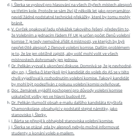
J. Šlerka se vyslovil pro hlasování na všech čtyřech místech alespoň
ve třetím kole. Protože se sám živí již několik let jako programátor,
nevidí žádné podstatné technické překážky, které by tomu mohly
bránit.
V. Cvrček opakoval řadu překážek takového řešení, především to,
že Volebním a jednacím řádem FF UK je určen počet členů volební
komise 7. Je tedy nemožné zřídit 4 místnosti, ve kterých by byli
nepřetržitě alespoň 2 členové volební komise. Dalším problémem
je to, že lze jen obtížně zajistit, aby volič mohl volit ve všech
místnostech dohromady jen jednou.
Dr. Pelikán vyzval k ukončení diskuse. Domnívá se, že je nevhodné,
aby on, J. Šlerka či kterýkoli jiný kandidát do voleb do AS se v této
chvíli vyjadřoval k rozhodnutím volební komise. Takový kandidát
by mohl být podezříván z pokusu volební komisi ovlivňovat.
Doc. Zemánek vyjádřil pochopení pro důvody volební komise
uskutečnit volby jen ve hlavní budově FF.
Dr. Pelikán tlumočil obsah e-mailu dalšího kandidáta Kryštofa
Chamonikolase, obsahující v podstatě stejné námitky, jako
stanovisko J. Šlerky.
J. Bárta se připojil k obhajobě stanoviska volební komise.
J. Šlerka se otázal, zda by alespoň nebylo možné informovat
studenty o konání voleb e-mailem.