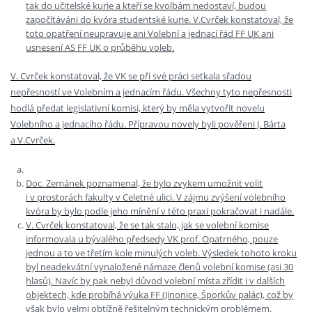
tak do učitelské kurie a kteří se kvolbám nedostaví, budou
započítáváni do kvóra studentské kurie. V.Cvrček konstatoval, že
toto opatření neupravuje ani Volební a jednací řád FF UK ani
usnesení AS FF UK o průběhu voleb.
V. Cvrček konstatoval, že VK se při své práci setkala sřadou
nepřesností ve Volebním a jednacím řádu. Všechny tyto nepřesnosti
hodlá předat legislativní komisi, který by měla vytvořit novelu
Volebního a jednacího řádu. Přípravou novely byli pověřeni J. Bárta
a V.Cvrček.
Doc. Zemánek poznamenal, že bylo zvykem umožnit volit
i v prostorách fakulty v Celetné ulici. V zájmu zvýšení volebního
kvóra by bylo podle jeho mínění v této praxi pokračovat i nadále.
V. Cvrček konstatoval, že se tak stalo, jak se volební komise
informovala u bývalého předsedy VK prof. Opatrného, pouze
jednou a to ve třetím kole minulých voleb. Výsledek tohoto kroku
byl neadekvátní vynaložené námaze členů volební komise (asi 30
hlasů). Navíc by pak nebyl důvod volební místa zřídit i v dalších
objektech, kde probíhá výuka FF (Jinonice, Šporkův palác), což by
však bylo velmi obtížně řešitelným technickým problémem.