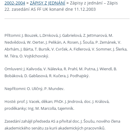
2002-2004
>
ZÁPISY Z JEDNÁNÍ
>
Zápisy z jednání – Zápis
22. zasedání AS FF UK konané dne 11.12.2003
Přítomni: J. Bouzek, L.Drnková, J. Gabrielová, Z. Jettmarová, M.
Nedvědová, W. Oerter, J. Pelikán, A. Rosen, J. Šouša, P. Zemánek, V.
Abrhám, J. Bárta, T. Bursík, V. Cvrček, A. Fidlerová, V. Sommer, J. Šlerka,
M. Téra, O. Vojtěchovský.
Omluveni: J. Kalivoda, V. Nálevka, R. Prahl, M. Putna, J. Wiendl, B.
Bobáková, D. Gabľasová, R. Kučera, J. Podhajský.
Nepřítomni: O. Uličný, P. Mundev.
Hosté: prof. J. Vacek, děkan; PhDr. J. Jindrová, doc. J. Králová,
proděkanky; Ing. M. Marcolla, tajemník.
Zasedání zahájil předseda AS a přivítal doc. J. Šoušu, nového člena
akademického senátu za kurii akademických pracovníků.