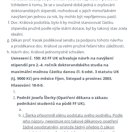
Vzhledem k tomu, že se v současné době jedná o zvyšování
doktorandských stipendií, rozhodovat o jejich mimořádném
navýšení jen jednou za rok, by mohlo být nepříjemnou pastí.
Doc. Králová podotkla, bylo-li by možné stanovovat částku
stipendia pružně podle výše státní dotace, byl by takový stav zcela
ideální.
Děkan prof. Vacek poděkoval senátu za podporu tohoto návrhu
a proděkance doc. Králové za velmi pružné řešení této záležitosti.
Návrh doc. Králové jednomyslně schválen.
Usnesení č. 150: AS FF UK schvaluje návrh na navýšení
stipendií pro 2.-4. ročník doktorandského studia na
maximální možnou částku danou čl. 6 odst. 3 statutu UK
(tj. 9000 Kč) pro měsíce říjen, listopad a prosinec 2003.
Hlasování: 18-0-0.
Podnět Josefa Šlerky (Opatření děkana o zákazu
podnikání studentů na půdě FF UK).
J. Šlerka připomněl plénu podstatu svého podnětu. Podle
jeho názoru, neexistuje pro takové děkanovo opatření
žádné opodstatnění, protože žádný předpis či zákon