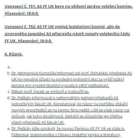
Usnesení č. 151: AS FF UK bere na vědomí zprávu volební komise.
Hlasování: 18-0-0.
Usnesení č. 152: AS FF UK vyzývá legislativní komisi, aby do
únorového zasedání AS připravila návrh novely volebního řádu
FF UK. Hlasování: 18-0-0.
6. Různé.
Dr. Jettmarová tlumočila informaci od prof. Dohalské: předseda AS
UK po nevalné účasti na poslední protestní akci za vyšší státní
dotace pro vysoké školství vyzvala k větší radikalizaci.
Děkan prof. Vacek se omluvil a rozloučil se.
Dr. Pelikán informoval o neformálním jednání předsedů AS
jednotlivých fakult UK. Konstatoval, že názor na potřebu získání
nových prostředků se na tomto fóru nelišil. Lišil se však názor na
způsob, jak toho dosáhnout. Setkání se zúčastnila jen třetina
všech předsedů AS fakult UK.
Dr. Pelikán dále oznámil, že novou členkou AS FF UK se stala A.
Fidlerová, doktorandka z Ústavu českého jazyka a literatury,