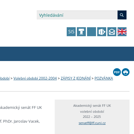
édia a veřejnost
 dalšího vzdělávání
 dalšího vzdělávání
fer & Impact Office
dějící zaměstnanci
období
>
Volební období 2002-2004
>
ZÁPISY Z JEDNÁNÍ
>
POZVÁNKA
vna
amy s mikrocertifikátem
jící se specifickými potřebami
ké ceny a fondy
akultní financování výjezdů
p fakulty
zita třetího věku
a a benefity pro studující
kace
and Central European Studies
Akademický senát FF UK
Akademický senát FF UK
volební období
2022 – 2025
ová řízení
 PhDr. Jaroslav Vacek,
senatff@ff.cuni.cz
atelství FF UK