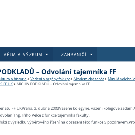
VĚDA A VÝZKUM
ZAHRANIČÍ
PODKLADŮ – Odvolání tajemníka FF
 historie
t a jak se přihlásit
é a magisterské studium
výzkumu na FF UK
abídky a výběrová řízení
Pro m
Kurzy
Kurzy
Trans
Přijíž
uktura a historie
>
Vedení a orgány fakulty
>
Akademický senát
>
Minulá volební 
AS FF UK
>
ARCHIV PODKLADŮ – Odvolání tajemníka FF
a další dokumenty
studijní programy
 studium
 kvalifikace
 studenti
Kniho
Progr
Studu
Vědec
Mimof
 benefity pro zaměstnance
k průběhu přijímacího řízení
řízení
rojekty
í studenti
E-sho
Univer
Podpor
Publi
East 
nátu FF UKPraha, 3. dubna 2003Vážené kolegyně, vážení kolegové,žádám 
dvolání Ing. Jiřího Pelce z funkce tajemníka fakulty.
 fakulty
í zaměstnanci
Výběr
ází z výsledku výběrového řízení na obsazení této funkce.S pozdravem.Prof.
koly FF UK
Vydav