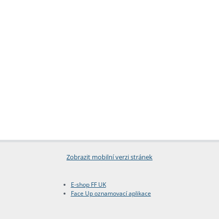
Zobrazit mobilní verzi stránek
E-shop FF UK
Face Up oznamovací aplikace