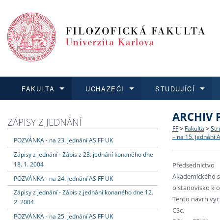
FAKULTA
UCHAZEČI
STUDUJÍCÍ
ARCHIV 
FAKULTA
UCHAZEČI
STUDUJÍCÍ
VĚDA A VÝZKUM
ZAHRANIČÍ
Struktura a
Co studova
Bakalářsk
O vědě a 
Aktuální n
ZÁPISY Z JEDNÁNÍ
FF
>
Fakulta
>
Str
– na 15. jednání 
POZVÁNKA - na 23. jednání AS FF UK
Dozvědět se více
Podat přihlášku
Dozvědět se více
Dozvědět se více
Dozvědět se více
Strategie 
Učitelské 
Doktorské
Akademické
Vyjíždějící
Zápisy z jednání - Zápis z 23. jednání konaného dne
18. 1. 2004
Předsednictvo
Podpora a
Informace 
Rigorózní 
Granty a p
Přijíždějíc
Akademického se
POZVÁNKA - na 24. jednání AS FF UK
o stanovisko k o
Zápisy z jednání - Zápis z jednání konaného dne 12.
Absolventi
Vyjíždějíc
Tento návrh vych
2. 2004
CSc.
POZVÁNKA - na 25. jednání AS FF UK
Fakultní š