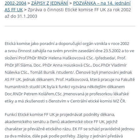
2002-2004
>
ZÁPISY Z JEDNÁNÍ
>
POZVÁNKA – na 14. jednání
AS FF UK
>
Zpráva o činnosti Etické komise FF UK za rok 2002
až do 31.1.2003
Etická komise jako poradní a doporučující orgán vznikla v roce 2002
a svou činnost zahájila na svém prvním zasedání dne 23.5.2002 a to ve
složení Prof.PhDr RNDr Helena Haškovcová CSc. /předseda/, Prof.
PhDr Jiří Sláma, Doc. PhDr Anna Housková CSc., Doc.PhDr Vladimír
Nálevka CSc., Tomáš Bursík /student/. Členové byli jmenováni jednak
AS FF UK, jednak děkanem. Prof. Haškovcová, která pracuje na Fakultě
humanitních studií UK byla k funkci vyzvána někdejším děkanem
Doc.RNDr Petrem Kolářem,CSc. Jmenovaná je profesorkou lékařské
etiky a má zkušenosti s členstvím v Centrální etické komisi MZ ČR.
Funkcí Etické komise FF UK je projednávat podněty děkana,
akademického senátu a členů akademické obce FF UK, jejichž
charakter je převážně etického rázu. EK FF se schází pravidelně jednou
za dva měsíce, dále pak podle potřeby. Zápisy z jednání předává