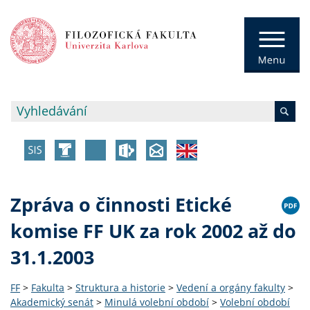
Zpráva o činnosti Etické
komise FF UK za rok 2002 až do
31.1.2003
FF
>
Fakulta
>
Struktura a historie
>
Vedení a orgány fakulty
>
Akademický senát
>
Minulá volební období
>
Volební období