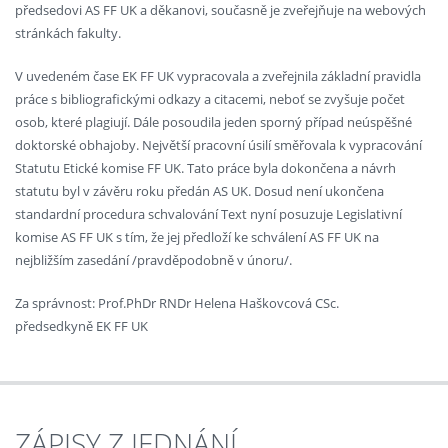
předsedovi AS FF UK a děkanovi, současně je zveřejňuje na webových
stránkách fakulty.
V uvedeném čase EK FF UK vypracovala a zveřejnila základní pravidla
práce s bibliografickými odkazy a citacemi, neboť se zvyšuje počet
osob, které plagiují. Dále posoudila jeden sporný případ neúspěšné
doktorské obhajoby. Největší pracovní úsilí směřovala k vypracování
Statutu Etické komise FF UK. Tato práce byla dokončena a návrh
statutu byl v závěru roku předán AS UK. Dosud není ukončena
standardní procedura schvalování Text nyní posuzuje Legislativní
komise AS FF UK s tím, že jej předloží ke schválení AS FF UK na
nejbližším zasedání /pravděpodobně v únoru/.
Za správnost: Prof.PhDr RNDr Helena Haškovcová CSc.
předsedkyně EK FF UK
ZÁPISY Z JEDNÁNÍ