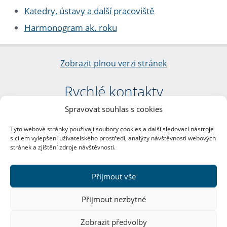
Katedry, ústavy a další pracoviště
Harmonogram ak. roku
Zobrazit plnou verzi stránek
Rychlé kontakty
Spravovat souhlas s cookies
Filozofická fakulta
Univerzita Karlova
Tyto webové stránky používají soubory cookies a další sledovací nástroje
nám. Jana Palacha 1/2
s cílem vylepšení uživatelského prostředí, analýzy návštěvnosti webových
116 38 Praha 1
stránek a zjištění zdroje návštěvnosti.
IČO: 00216208
DIČ: CZ00216208
Přijmout vše
Další kontakty
Přijmout nezbytné
Podatelna
Zobrazit předvolby