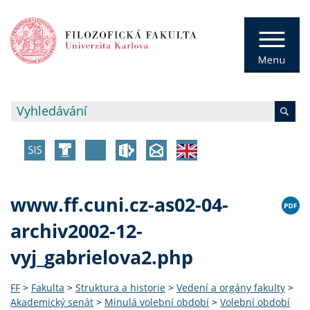
www.ff.cuni.cz-as02-04-
archiv2002-12-
vyj_gabrielova2.php
FF
>
Fakulta
>
Struktura a historie
>
Vedení a orgány fakulty
>
Akademický senát
>
Minulá volební období
>
Volební období