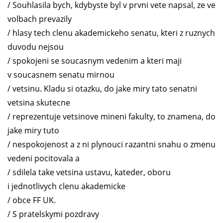
/ Souhlasila bych, kdybyste byl v prvni vete napsal, ze ve
volbach prevazily
/ hlasy tech clenu akademickeho senatu, kteri z ruznych
duvodu nejsou
/ spokojeni se soucasnym vedenim a kteri maji
v soucasnem senatu mirnou
/ vetsinu. Kladu si otazku, do jake miry tato senatni
vetsina skutecne
/ reprezentuje vetsinove mineni fakulty, to znamena, do
jake miry tuto
/ nespokojenost a z ni plynouci razantni snahu o zmenu
vedeni pocitovala a
/ sdilela take vetsina ustavu, kateder, oboru
i jednotlivych clenu akademicke
/ obce FF UK.
/ S pratelskymi pozdravy