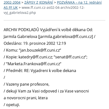
2002-2004
>
ZÁPISY Z JEDNÁNÍ
>
POZVÁNKA – na 12. jednání
AS FF UK
>
www.ff.cuni.cz-as02-04-archiv2002-12-
vyj_gabrielova2.php
ARCHIV PODKLADŮ Vyjádření k volbě děkana Od:
Jarmila Gabrielova [jarmila.gabrielova@ff.cuni.cz] /
Odesláno: 19. prosince 2002 12:19
/ Komu: “jan.bouzek@ff.cuni.cz“
/ Kopie: katedry@ff.cuni.cz; “senat@ff.cuni.cz“;
/ “Marketa.Frankova@ff.cuni.cz“
/ Předmět: RE: Vyjadreni k volbe dekana
/
/ Vazeny pane profesore,
/ dekuji Vam za Vasi odpoved i za Vase vanocni
a novorocni prani, ktera
/ opetuji.