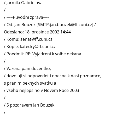
/ Jarmila Gabrielova
/
/ —–Puvodni zprava—–
/ Od: Jan Bouzek [SMTP:jan.bouzek@ff.cuni.cz] /
Odeslano: 18. prosince 2002 14:44
/ Komu: senat@ff.cuni.cz
/ Kopie: katedry@ff.cuni.cz
/ Poedmit: RE: Vyjadreni k volbe dekana
/
/ Vazena pani docentko,
/ dovoluji si odpovedet i obecne k Vasi poznamce,
s pranim peknych svatku a
/ vseho nejlepsiho v Novem Roce 2003
/
/ S pozdravem Jan Bouzek
/