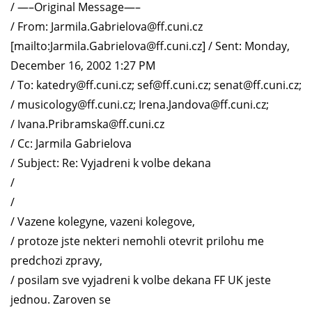
/ —–Original Message—–
/ From: Jarmila.Gabrielova@ff.cuni.cz
[mailto:Jarmila.Gabrielova@ff.cuni.cz] / Sent: Monday,
December 16, 2002 1:27 PM
/ To: katedry@ff.cuni.cz; sef@ff.cuni.cz; senat@ff.cuni.cz;
/ musicology@ff.cuni.cz; Irena.Jandova@ff.cuni.cz;
/ Ivana.Pribramska@ff.cuni.cz
/ Cc: Jarmila Gabrielova
/ Subject: Re: Vyjadreni k volbe dekana
/
/
/ Vazene kolegyne, vazeni kolegove,
/ protoze jste nekteri nemohli otevrit prilohu me
predchozi zpravy,
/ posilam sve vyjadreni k volbe dekana FF UK jeste
jednou. Zaroven se