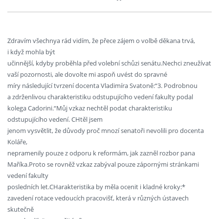
Zdravím všechnya rád vidím, že přece zájem o volbě děkana trvá,
i když mohla být
učinnější, kdyby proběhla před volební schůzi senátu.Nechci zneužívat
vaší pozornosti, ale dovolte mi aspoň uvést do spravné
míry následující tvrzení docenta Vladimíra Svatoně:“3. Podrobnou
a zdrženlivou charakteristiku odstupujícího vedení fakulty podal
kolega Cadorini.“Můj vzkaz nechtěl podat charakteristiku
odstupujícího vedení. CHtěl jsem
jenom vysvětlit, že důvody proč mnozí senatoři nevolili pro docenta
Koláře,
nepramenily pouze z odporu k reformám, jak zazněl rozbor pana
Maříka.Proto se rovněž vzkaz zabýval pouze zápornými stránkami
vedení fakulty
posledních let.CHarakteristika by měla ocenit i kladné kroky:*
zavedení rotace vedoucích pracovišť, která v různých ústavech
skutečně