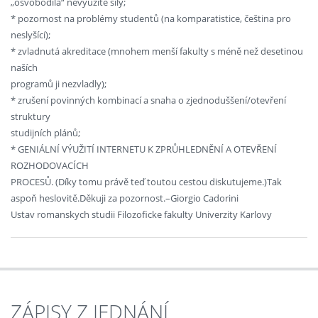
„osvobodila“ nevyužité síly;
* pozornost na problémy studentů (na komparatistice, čeština pro
neslyšící);
* zvladnutá akreditace (mnohem menší fakulty s méně než desetinou
naších
programů ji nezvladly);
* zrušení povinných kombinací a snaha o zjednoduššení/otevření
struktury
studijních plánů;
* GENIÁLNÍ VÝUŽITÍ INTERNETU K ZPRŮHLEDNĚNÍ A OTEVŘENÍ
ROZHODOVACÍCH
PROCESŮ. (Díky tomu právě teď toutou cestou diskutujeme.)Tak
aspoň heslovitě.Děkuji za pozornost.–Giorgio Cadorini
Ustav romanskych studii Filozoficke fakulty Univerzity Karlovy
ZÁPISY Z JEDNÁNÍ