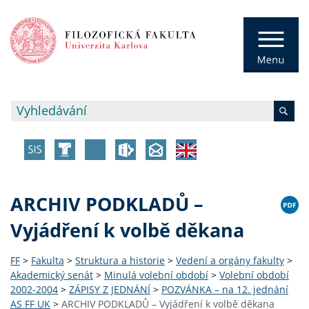
ARCHIV PODKLADŮ –
Vyjádření k volbě děkana
FF
>
Fakulta
>
Struktura a historie
>
Vedení a orgány fakulty
>
Akademický senát
>
Minulá volební období
>
Volební období
2002-2004
>
ZÁPISY Z JEDNÁNÍ
>
POZVÁNKA – na 12. jednání
AS FF UK
>
ARCHIV PODKLADŮ – Vyjádření k volbě děkana