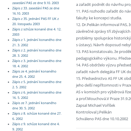
zasedání PAS ze dne 9.10. 2003
a zařadit podnět do návrhu pro
Zápis z 33. zasedání PAS ze dne
11. PAS rozhodlo zařadit do náv
16.10. 2003
fakulty ke koncepci studia.
Zápis z 35. jednání PAS FF UK z
12. Dr.Pelikán informoval PAS, ž
20. listopadu 2003
Zápis z schůze konané dne 4. 12.
závěrečné zprávy tří zbývajícíc
2003
problémy spolupráce historický
Zápis z 1. jednání konaného dne
s ústavy). Návrh doposud nebyl
21. 3. 2002
Zápis z 2. jednání konaného dne
13. PAS konstatovalo, že prod
28. 3. 2002
pedagogického výkonu. Předsedn
Zápis z 3. jednání konaného dne
14. PAS obdrželo výzvu předsed
18. 4. 2002
zařadit návrh delegáta FF UK d
Zápis ze 4. jednání konaného
dne 25. 4. 2002
15. Předsednictvo AS FF UK obdr
Zápis z 5. jednání konaného dne
jeho delší nepřítomnosti v Pra
2. 5. 2002
AS v komisích pro výběrová říze
Zápis z 6. jednání konaného dne
16. 5. 2002
a prof.Mouchová.V Praze 31.9.
Zápis ze 7. jednání konaného
Zapsal Michael Voříšek
dne 30. 5. 2002
Kontroloval J.Pelikán
Zápis z 8. schůze konané dne 27.
Schváleno PAS dne 10.10.2002
6. 2002
Zápis z 9. schůze konané dne 4.
9. 2002