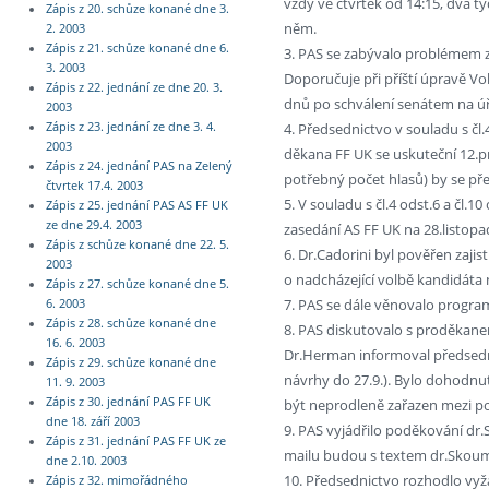
vždy ve čtvrtek od 14:15, dva 
Zápis z 20. schůze konané dne 3.
něm.
2. 2003
Zápis z 21. schůze konané dne 6.
3. PAS se zabývalo problémem zv
3. 2003
Doporučuje při příští úpravě Vol
Zápis z 22. jednání ze dne 20. 3.
dnů po schválení senátem na úř
2003
4. Předsednictvo v souladu s čl
Zápis z 23. jednání ze dne 3. 4.
2003
děkana FF UK se uskuteční 12.pr
Zápis z 24. jednání PAS na Zelený
potřebný počet hlasů) by se př
čtvrtek 17.4. 2003
5. V souladu s čl.4 odst.6 a čl
Zápis z 25. jednání PAS AS FF UK
ze dne 29.4. 2003
zasedání AS FF UK na 28.listopa
Zápis z schůze konané dne 22. 5.
6. Dr.Cadorini byl pověřen zaji
2003
o nadcházející volbě kandidáta
Zápis z 27. schůze konané dne 5.
7. PAS se dále věnovalo program
6. 2003
Zápis z 28. schůze konané dne
8. PAS diskutovalo s proděkan
16. 6. 2003
Dr.Herman informoval předsednic
Zápis z 29. schůze konané dne
návrhy do 27.9.). Bylo dohodnu
11. 9. 2003
Zápis z 30. jednání PAS FF UK
být neprodleně zařazen mezi po
dne 18. září 2003
9. PAS vyjádřilo poděkování dr.
Zápis z 31. jednání PAS FF UK ze
mailu budou s textem dr.Skouma
dne 2.10. 2003
10. Předsednictvo rozhodlo vyž
Zápis z 32. mimořádného