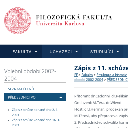
FAKULTA
UCHAZEČI
STUDUJÍCÍ
Zápis z 11. schůz
FAKULTA
UCHAZEČI
STUDUJÍCÍ
VĚDA A VÝZKUM
ZAHRANIČÍ
Struktura a historie
Co studovat a jak se přihlá
Bakalářské a magisterské
O vědě a výzkumu na FF
Aktuální nabídky a výběrov
Volební období 2002-
FF
>
Fakulta
>
Struktura a historie
2004
období 2002-2004
>
PŘEDSEDNIC
Dozvědět se více
Podat přihlášku
Dozvědět se více
Dozvědět se více
Dozvědět se více
Strategie a další dokumen
Učitelské studijní program
Doktorské studium
Akademické kvalifikace
Vyjíždějící studenti
SEZNAM ČLENŮ
Přítomni: dr.Cadorini, dr.Peliká
PŘEDSEDNICTVO
Podpora a benefity pro z
Informace k průběhu přijím
Rigorózní řízení
Granty a projekty
Přijíždějící studenti
Omluveni: M.Téra, dr.Wiendl
Host: dr.J.Herman, proděkan pr
Zápis z schůze konané dne 2. 1.
Absolventi fakulty
Vyjíždějící zaměstnanci
2003
M.Térovi, aby přepracoval zápisy
Zápis z schůze konané dne 16. 1.
2. Předsednictvo schválilo har
2003
Fakultní školy FF UK