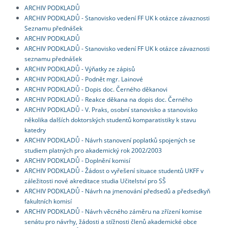
ARCHIV PODKLADŮ
ARCHIV PODKLADŮ - Stanovisko vedení FF UK k otázce závaznosti
Seznamu přednášek
ARCHIV PODKLADŮ
ARCHIV PODKLADŮ - Stanovisko vedení FF UK k otázce závaznosti
seznamu přednášek
ARCHIV PODKLADŮ - Výňatky ze zápisů
ARCHIV PODKLADŮ - Podnět mgr. Lainové
ARCHIV PODKLADŮ - Dopis doc. Černého děkanovi
ARCHIV PODKLADŮ - Reakce děkana na dopis doc. Černého
ARCHIV PODKLADŮ - V. Praks, osobní stanovisko a stanovisko
několika dalších doktorských studentů komparatistiky k stavu
katedry
ARCHIV PODKLADŮ - Návrh stanovení poplatků spojených se
studiem platných pro akademický rok 2002/2003
ARCHIV PODKLADŮ - Doplnění komisí
ARCHIV PODKLADŮ - Žádost o vyřešení situace studentů UKFF v
záležitosti nové akreditace studia Učitelství pro SŠ
ARCHIV PODKLADŮ - Návrh na jmenování předsedů a předsedkyň
fakultních komisí
ARCHIV PODKLADŮ - Návrh věcného záměru na zřízení komise
senátu pro návrhy, žádosti a stížnosti členů akademické obce