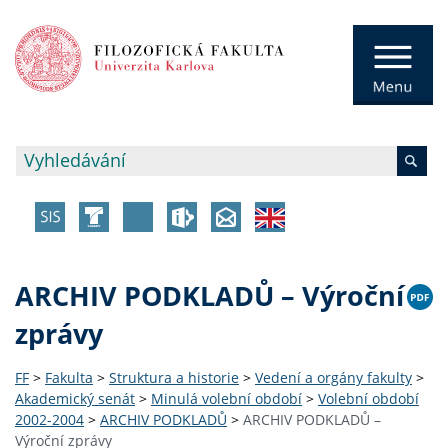
ARCHIV PODKLADŮ – Výroční
zprávy
FF
>
Fakulta
>
Struktura a historie
>
Vedení a orgány fakulty
>
Akademický senát
>
Minulá volební období
>
Volební období
2002-2004
>
ARCHIV PODKLADŮ
>
ARCHIV PODKLADŮ –
Výroční zprávy