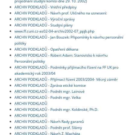
projednání studijní komisí dne 29. 10. 2002)
ARCHIV PODKLADŮ - Vnitřní předpisy
ARCHIV PODKLADŮ - Návrh prof. Uličného na usnesení:
ARCHIV PODKLADŮ - Výroční zprávy
ARCHIV PODKLADŮ - Studijní plány
www.ff.cuni.cz-as02-04-archiv2002-07_ppjb.php
ARCHIV PODKLADŮ - Jan Bouzek: Připomínky k návrhu personální
politiky
ARCHIV PODKLADŮ - Opatření děkana
ARCHIV PODKLADŮ - Robert Adam: Stanovisko k návrhu
Personální politiky
ARCHIV PODKLADŮ - Podmínky přijímacího řízení na FF UK pro
akademický rok 2003/04
ARCHIV PODKLADŮ - Přijímací řízení 2003/2004- Věcný záměr
ARCHIV PODKLADŮ - Zpráva etické komise
ARCHIV PODKLADŮ - Podnět mgr. Lainové
ARCHIV PODKLADŮ - Podnět mgr. Velka
ARCHIV PODKLADŮ
ARCHIV PODKLADŮ - Podnět mgr. Koldinské, Ph.D.
ARCHIV PODKLADŮ
ARCHIV PODKLADŮ - Návrh Rady garantů
ARCHIV PODKLADŮ - Podnět prof. Slámy
ARCHIV PODKLADŮ - Návrh Z. Macháta