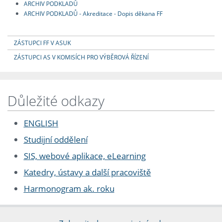
ARCHIV PODKLADŮ
ARCHIV PODKLADŮ - Akreditace - Dopis děkana FF
ZÁSTUPCI FF V ASUK
ZÁSTUPCI AS V KOMISÍCH PRO VÝBĚROVÁ ŘÍZENÍ
Důležité odkazy
ENGLISH
Studijní oddělení
SIS, webové aplikace, eLearning
Katedry, ústavy a další pracoviště
Harmonogram ak. roku