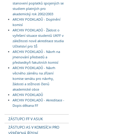
stanovení poplatků spojených se
studiem platných pro
akademický rok 2002/2003
ARCHIV PODKLADŮ - Doplnění
komisí
ARCHIV PODKLADŮ - Žádost o
vyřešení situace studentů UKFF v
záležitosti nové akreditace studia
Učitelství pro SŠ
ARCHIV PODKLADŮ - Návrh na
jmenování předsedů a
předsedkyň fakultních komisí
ARCHIV PODKLADŮ - Návrh
věcného záměru na zřízení
komise senátu pro návrhy,
žádosti a stížnosti členů
akademické obce
ARCHIV PODKLADŮ
ARCHIV PODKLADŮ - Akreditace -
Dopis děkana FF
ZÁSTUPCI FF V ASUK
ZÁSTUPCI AS V KOMISÍCH PRO
VÝBĚROVÁ ŘÍZENÍ