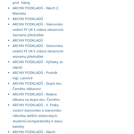
prof. Slámy
ARCHIV PODKLADŮ - Návrh Z.
Macháta
ARCHIV PODKLADŮ
ARCHIV PODKLADŮ - Stanovisko
vedení FF UK k otázce závaznosti
Seznamu přednášek
ARCHIV PODKLADŮ
ARCHIV PODKLADŮ - Stanovisko
vedení FF UK k otázce závaznosti
seznamu přednášek
ARCHIV PODKLADŮ - Výňatky ze
zápisů
ARCHIV PODKLADŮ - Podnět
mgr. Lainové
ARCHIV PODKLADŮ - Dopis doc.
Černého děkanovi
ARCHIV PODKLADŮ - Reakce
děkana na dopis doc. Černého
ARCHIV PODKLADŮ - V. Praks,
osobní stanovisko a stanovisko
několika dalších doktorských
studentů komparatistiky k stavu
katedry
ARCHIV PODKLADŮ - Návrh