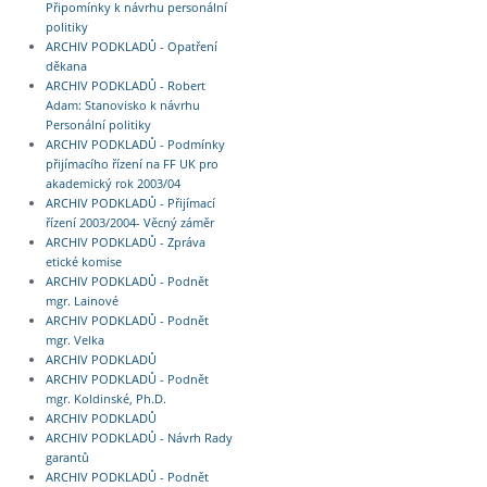
Připomínky k návrhu personální
politiky
ARCHIV PODKLADŮ - Opatření
děkana
ARCHIV PODKLADŮ - Robert
Adam: Stanovisko k návrhu
Personální politiky
ARCHIV PODKLADŮ - Podmínky
přijímacího řízení na FF UK pro
akademický rok 2003/04
ARCHIV PODKLADŮ - Přijímací
řízení 2003/2004- Věcný záměr
ARCHIV PODKLADŮ - Zpráva
etické komise
ARCHIV PODKLADŮ - Podnět
mgr. Lainové
ARCHIV PODKLADŮ - Podnět
mgr. Velka
ARCHIV PODKLADŮ
ARCHIV PODKLADŮ - Podnět
mgr. Koldinské, Ph.D.
ARCHIV PODKLADŮ
ARCHIV PODKLADŮ - Návrh Rady
garantů
ARCHIV PODKLADŮ - Podnět