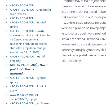
Předmět: navrh na projednaniV
ARCHIV PODKLADŮ
nemohu se ucastnit cervnove sch
ARCHIV PODKLADŮ - Organizační
zapomnelo: dat na porad nekte
záležitosti AS
bakalarskeho studia, 2. nove pak
ARCHIV PODKLADŮ
nezbytne zjistit, proc se nereag
ARCHIV PODKLADŮ - Výroční
zprávy
verejne a proc se nejnoveji obj
ARCHIV PODKLADŮ - Návrh
Je to snaha oddelit verejnost o
pracovní skupiny studijní komise
slova prodekana Hermana k uvod
na úpravu studijního a
vysvetleni, zda jde skutecne o 
zkušebního řádu doktorského
studia (po projednání studijní
vecne vyjadruji k vyhodam, al
komisí dne 29. 10. 2002)
Demokracie je diskuse, a to vere
ARCHIV PODKLADŮ - Vnitřní
Oldrich Ulicny
předpisy
ARCHIV PODKLADŮ - Návrh
prof. Uličného na
usnesení:
ARCHIV PODKLADŮ - Výroční
zprávy
ARCHIV PODKLADŮ - Studijní
plány
www.ff.cuni.cz-as02-04-
archiv2002-07_ppjb.php
ARCHIV PODKLADŮ - Jan Bouzek: