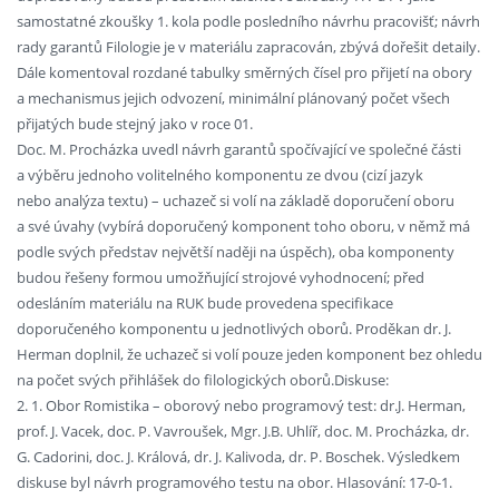
samostatné zkoušky 1. kola podle posledního návrhu pracovišť; návrh
rady garantů Filologie je v materiálu zapracován, zbývá dořešit detaily.
Dále komentoval rozdané tabulky směrných čísel pro přijetí na obory
a mechanismus jejich odvození, minimální plánovaný počet všech
přijatých bude stejný jako v roce 01.
Doc. M. Procházka uvedl návrh garantů spočívající ve společné části
a výběru jednoho volitelného komponentu ze dvou (cizí jazyk
nebo analýza textu) – uchazeč si volí na základě doporučení oboru
a své úvahy (vybírá doporučený komponent toho oboru, v němž má
podle svých představ největší naději na úspěch), oba komponenty
budou řešeny formou umožňující strojové vyhodnocení; před
odesláním materiálu na RUK bude provedena specifikace
doporučeného komponentu u jednotlivých oborů. Proděkan dr. J.
Herman doplnil, že uchazeč si volí pouze jeden komponent bez ohledu
na počet svých přihlášek do filologických oborů.Diskuse:
2. 1. Obor Romistika – oborový nebo programový test: dr.J. Herman,
prof. J. Vacek, doc. P. Vavroušek, Mgr. J.B. Uhlíř, doc. M. Procházka, dr.
G. Cadorini, doc. J. Králová, dr. J. Kalivoda, dr. P. Boschek. Výsledkem
diskuse byl návrh programového testu na obor. Hlasování: 17-0-1.