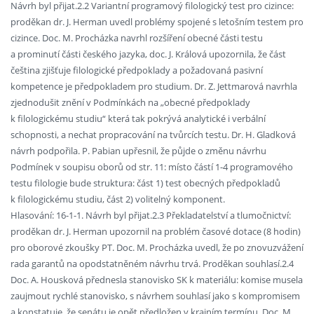
Návrh byl přijat.2.2 Variantní programový filologický test pro cizince:
proděkan dr. J. Herman uvedl problémy spojené s letošním testem pro
cizince. Doc. M. Procházka navrhl rozšíření obecné části testu
a prominutí části českého jazyka, doc. J. Králová upozornila, že část
čeština zjišťuje filologické předpoklady a požadovaná pasivní
kompetence je předpokladem pro studium. Dr. Z. Jettmarová navrhla
zjednodušit znění v Podmínkách na „obecné předpoklady
k filologickému studiu“ která tak pokrývá analytické i verbální
schopnosti, a nechat propracování na tvůrcích testu. Dr. H. Gladková
návrh podpořila. P. Pabian upřesnil, že půjde o změnu návrhu
Podmínek v soupisu oborů od str. 11: místo částí 1-4 programového
testu filologie bude struktura: část 1) test obecných předpokladů
k filologickému studiu, část 2) volitelný komponent.
Hlasování: 16-1-1. Návrh byl přijat.2.3 Překladatelství a tlumočnictví:
proděkan dr. J. Herman upozornil na problém časové dotace (8 hodin)
pro oborové zkoušky PT. Doc. M. Procházka uvedl, že po znovuzvážení
rada garantů na opodstatněném návrhu trvá. Proděkan souhlasí.2.4
Doc. A. Housková přednesla stanovisko SK k materiálu: komise musela
zaujmout rychlé stanovisko, s návrhem souhlasí jako s kompromisem
a konstatuje, že senátu je opět předložen v krajním termínu. Doc. M.