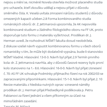
nejsou a mění se, nicméně Novela otevřela možnost placeného studia
pro uchazeče, kteří zkoušku udělají a nejsou přijati z důvodu
směrného čísla. K. Veselá uvítala zmrazení nárůstu studentů z důvodu
omezených kapacit učeben.2.8 Forma kombinovaného studia
románských oborů: dr. Z. Jettmarová upozornila, že AK nepovolila
kombinované studium u žádného filologického oboru na FF UK, proto
doporučuje tuto formu z materiálu vyškrtnout. Proděkan dr. J.
Herman uvedl, že rozhodnutí MŠMT fakulta dosud neobdržela.
Z diskuse vzešel návrh vypustit kombinovanou formu u všech oborů
romanistiky s tím, že může být dodatečně vypsána, bude-li stanovisko
MŠMT kladné. Hlasování: 13-0-3. Návrh byl přijat.2.9 Termín prvního
kola: dr. Z. Jettmarová navrhla, aby z důvodů časové rezervy bylo první
kolo stanoveno na 1.- 8.6. Hlasování: 16-0-0. Návrh byl přijat.Usnesení
č. 70: AS FF UK schvaluje Podmínky přijímacího řízení na rok 2002/03 se
zapracovanými připomínkami. Hlasování: 15-1-0. Návrh byl přijat.2. 10
Revize materiálu z hlediska nutných oprav: vznesené náměty
proděkan dr. J. Herman přijal.Předsedkyně poděkovala p. Petru
Pabianovi za řízení jednání a všem přítomným za účast na
mimořádném zasedání.
Zapsala: M. Ničová