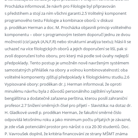
Procházka informoval, že návrh pro Filologie byl připravován
s předstihem a stojí za ním všichni garanti.2.5 Volitelný komponent
programového testu Filologie a kombinace oborů: v diskusi
p. proděkan Herman a doc. M. Procházka objasnili princip volitelného
komponentu – obor s programovým testem doporučí jednu ze dvou
možností (cizí jazyk (A,N,F,R) nebo strukturní analýza textu); hlásí-li se
uchazeč na více filologických oborů a jejich doporučení se liší, pak si
zvolí doporučení toho oboru, pro který má podle své úvahy nejlepší
předpoklady. Tento postup je umožněn nově navrženým systémem
samostatných přihlášek na obory a volnou kombinovatelností; oba
volitelné komponenty zjišťují předpoklady k filologickému studiu.2.6
Vypisované obory: proděkan dr. J. Herman informoval, že oproti
minulému návrhu byla z důvodů personálního zajištění vyřazena
bengálština a dodatečně zařazena perština, kterou posílí zahraniční
profesor.2.7 Snížení směrných čísel pro přijetí – Slavistika: na dotaz dr.
H. Gladkové uvedl p. proděkan Herman, že fakultní směrné číslo
odpovídá letošnímu roku a jako minimum počtu přijatých je závazné,
je zde však potenciální prostor pro nárůst o cca 20-30 studentů. Doc.
P. Vavroušek doplnil, že kritéria financování ze strany MŠMT známa