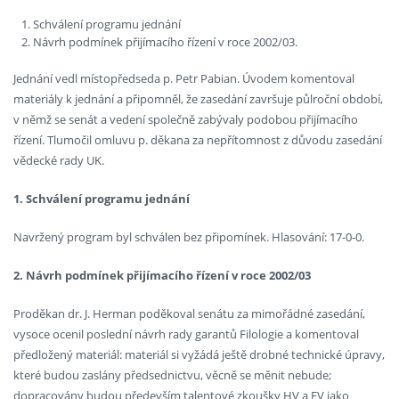
Schválení programu jednání
Návrh podmínek přijímacího řízení v roce 2002/03.
Jednání vedl místopředseda p. Petr Pabian. Úvodem komentoval
materiály k jednání a připomněl, že zasedání završuje půlroční období,
v němž se senát a vedení společně zabývaly podobou přijímacího
řízení. Tlumočil omluvu p. děkana za nepřítomnost z důvodu zasedání
vědecké rady UK.
1. Schválení programu jednání
Navržený program byl schválen bez připomínek. Hlasování: 17-0-0.
2. Návrh podmínek přijímacího řízení v roce 2002/03
Proděkan dr. J. Herman poděkoval senátu za mimořádné zasedání,
vysoce ocenil poslední návrh rady garantů Filologie a komentoval
předložený materiál: materiál si vyžádá ještě drobné technické úpravy,
které budou zaslány předsednictvu, věcně se měnit nebude;
dopracovány budou především talentové zkoušky HV a FV jako