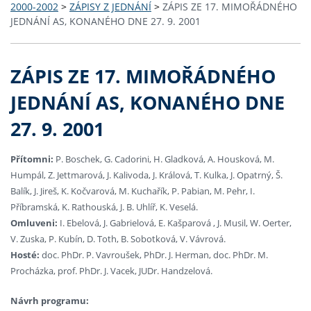
2000-2002
>
ZÁPISY Z JEDNÁNÍ
>
ZÁPIS ZE 17. MIMOŘÁDNÉHO
JEDNÁNÍ AS, KONANÉHO DNE 27. 9. 2001
ZÁPIS ZE 17. MIMOŘÁDNÉHO
JEDNÁNÍ AS, KONANÉHO DNE
27. 9. 2001
Přítomni:
P. Boschek, G. Cadorini, H. Gladková, A. Housková, M.
Humpál, Z. Jettmarová, J. Kalivoda, J. Králová, T. Kulka, J. Opatrný, Š.
Balík, J. Jireš, K. Kočvarová, M. Kuchařík, P. Pabian, M. Pehr, I.
Příbramská, K. Rathouská, J. B. Uhlíř, K. Veselá.
Omluveni:
I. Ebelová, J. Gabrielová, E. Kašparová , J. Musil, W. Oerter,
V. Zuska, P. Kubín, D. Toth, B. Sobotková, V. Vávrová.
Hosté:
doc. PhDr. P. Vavroušek, PhDr. J. Herman, doc. PhDr. M.
Procházka, prof. PhDr. J. Vacek, JUDr. Handzelová.
Návrh programu: