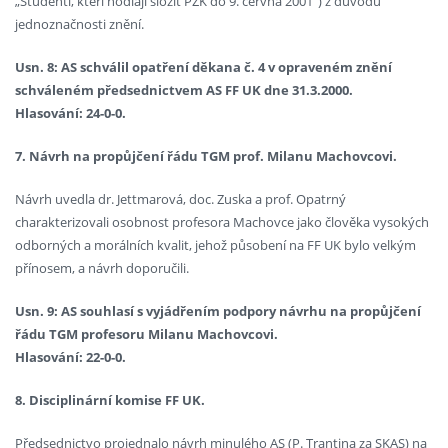
„Studenti, kteří hodlají složit PZK do 9. června 2001“) z důvodu
jednoznačnosti znění.
Usn. 8: AS schválil opatření děkana č. 4 v opraveném znění
schváleném předsednictvem AS FF UK dne 31.3.2000.
Hlasování: 24-0-0.
7. Návrh na propůjčení řádu TGM prof. Milanu Machovcovi.
Návrh uvedla dr. Jettmarová, doc. Zuska a prof. Opatrný
charakterizovali osobnost profesora Machovce jako člověka vysokých
odborných a morálních kvalit, jehož působení na FF UK bylo velkým
přínosem, a návrh doporučili.
Usn. 9: AS souhlasí s vyjádřením podpory návrhu na propůjčení
řádu TGM profesoru Milanu Machovcovi.
Hlasování: 22-0-0.
8. Disciplinární komise FF UK.
Předsednictvo projednalo návrh minulého AS (P. Trantina za SKAS) na