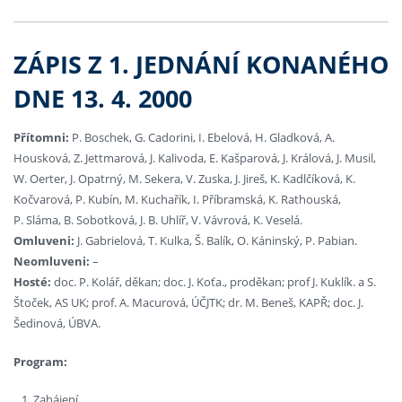
ZÁPIS Z 1. JEDNÁNÍ KONANÉHO
DNE 13. 4. 2000
Přítomni:
P. Boschek, G. Cadorini, I. Ebelová, H. Gladková, A.
Housková, Z. Jettmarová, J. Kalivoda, E. Kašparová, J. Králová, J. Musil,
W. Oerter, J. Opatrný, M. Sekera, V. Zuska, J. Jireš, K. Kadlčíková, K.
Kočvarová, P. Kubín, M. Kuchařík, I. Příbramská, K. Rathouská,
P. Sláma, B. Sobotková, J. B. Uhlíř, V. Vávrová, K. Veselá.
Omluveni:
J. Gabrielová, T. Kulka, Š. Balík, O. Káninský, P. Pabian.
Neomluveni:
–
Hosté:
doc. P. Kolář, děkan; doc. J. Koťa., proděkan; prof J. Kuklík. a S.
Štoček, AS UK; prof. A. Macurová, ÚČJTK; dr. M. Beneš, KAPŘ; doc. J.
Šedinová, ÚBVA.
Program:
Zahájení.