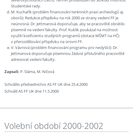
severovýchodních Čech): Termín prodloužen do 30.4.00, místnost
Studentské rady.
M. Kuchařík (problém financování terénních praxí archeologů aj.
oborů): Redukce příspěvku na rok 2000 ze strany vedení FF je
neúnosná. Dr. Jettmarová doporučuje, aby se pracoviště obrátilo
písemně na vedení fakulty. Prof. Kuklík poukázal na možnost
využití koeficientu studijních programů (dotace MŠMT na HČ)
v přerozdělování příspěvku na úrovni FF.
V. Vávrová (problém financování programu pro neslyšící): Dr.
Jettmarová doporučuje písemnou žádost příslušného pracoviště
adresovat vedení fakulty.
Zapsali:
P. Sláma, M. Ničová
Schválilo předsednictvo AS FF UK dne 25.4.2000
Schválil AS FF UK dne 11.5.2000
Volební období 2000-2002