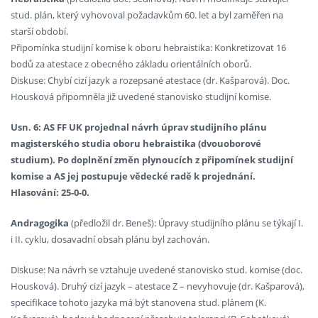
stud. plán, který vyhovoval požadavkům 60. let a byl zaměřen na
starší období.
Připomínka studijní komise k oboru hebraistika: Konkretizovat 16
bodů za atestace z obecného základu orientálních oborů.
Diskuse: Chybí cizí jazyk a rozepsané atestace (dr. Kašparová). Doc.
Housková připomněla již uvedené stanovisko studijní komise.
Usn. 6: AS FF UK projednal návrh úprav studijního plánu
magisterského studia oboru hebraistika (dvouoborové
studium). Po doplnění změn plynoucích z připomínek studijní
komise a AS jej postupuje vědecké radě k projednání.
Hlasování: 25-0-0.
Andragogika
(předložil dr. Beneš): Úpravy studijního plánu se týkají I.
i II. cyklu, dosavadní obsah plánu byl zachován.
Diskuse: Na návrh se vztahuje uvedené stanovisko stud. komise (doc.
Housková). Druhý cizí jazyk – atestace Z – nevyhovuje (dr. Kašparová),
specifikace tohoto jazyka má být stanovena stud. plánem (K.