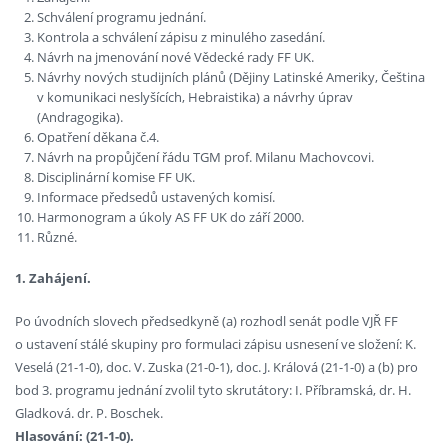
Schválení programu jednání.
Kontrola a schválení zápisu z minulého zasedání.
Návrh na jmenování nové Vědecké rady FF UK.
Návrhy nových studijních plánů (Dějiny Latinské Ameriky, Čeština
v komunikaci neslyšících, Hebraistika) a návrhy úprav
(Andragogika).
Opatření děkana č.4.
Návrh na propůjčení řádu TGM prof. Milanu Machovcovi.
Disciplinární komise FF UK.
Informace předsedů ustavených komisí.
Harmonogram a úkoly AS FF UK do září 2000.
Různé.
1. Zahájení.
Po úvodních slovech předsedkyně (a) rozhodl senát podle VJŘ FF
o ustavení stálé skupiny pro formulaci zápisu usnesení ve složení: K.
Veselá (21-1-0), doc. V. Zuska (21-0-1), doc. J. Králová (21-1-0) a (b) pro
bod 3. programu jednání zvolil tyto skrutátory: I. Příbramská, dr. H.
Gladková. dr. P. Boschek.
Hlasování: (21-1-0).