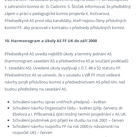
v zahraniční komisi dr. G. Cadorini. S. Štoček informoval, že předběžný
zájem o práci v pedagogické komisi projevila K. Kočvarová.
Předsedkyně AS prosí oba kandidáty, kteří nejsou členy příslušných
komisí FF, aby pracovali v kontaktu s předsedy příslušných komisí.
10. Harmonogram a úkoly AS FF UK do září 2000
Předsedkyně AS uvedla nejbližší úkoly a termíny jednání AS
(harmonogram zasedání AS a předsednictva AS je součástí podkladů
1. zasedání AS). Uvedené úkoly vyplývají z čl.7, 48 a 52 statutu FF.
Předsednictvo AS se usneslo, že v souladu s VJŘ FF musí veškeré
návrhy projít příslušnou komisí a předsednictvem AS před tím, než
budou předloženy na zasedání AS.
Schválení návrhu úprav vnitřních předpisů – květen
Schválení návrhu Organizační řádu – květen (příp. červen); dr.
Ebelová a I. Příbramská zjistí možný termín projednání v AS UK.
Schválení podmínek pro přijetí ke studiu na rok 2001 – červen
Schválení návrhu rozpočtu FF na rok 2000 (v návaznosti na
rozpočet UK) – červen