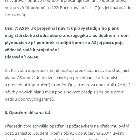
Kočvarová), bodové hodnocení přesahuje toleranci (B. Sobotková),
nutno vyřešit předmět č. 122: Ročníková práce – Z (dr. Jettmarová doc.
Housková).
Usn. 7: AS FF UK projednal návrh úpravy studijního plánu
magisterského studia oboru andragogika a po doplnění změn
plynoucích z připomínek studijní komise a AS jej postupuje
vědecké radě k projednání.
Hlasování: 24-0-0.
Dr. Kalivoda doporučil změnit postup předkládání návrhů studijních
plánů: AS obdrží definitivní návrh po projednání stud. komisí
a provedení doporučených změn. Dr. Jettmarová upozornila, že další
návrhy nových plánů musí podle nových předpisů nejprve projít
Radou oborových garantů.
6. Opatření děkana č.4.
Předsednictvo schválilo opatření s požadavkem na přeformulování
odst. 2 (místo: „Studenti, kteří složí PZK do 9. června 2001“ uvést: