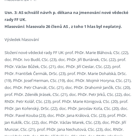
Usn. 3: AS schválil návrh p. děkana na jmenování nové vědecké
rady FF UK.
Hlasování: hlasovalo 26 členů AS , z toho 1 hlas byl neplatný.
Výsledek hlasování
Složení nové vědecké rady FF UK: prof. PhDr. Marie Bláhová, CSc. (22),
doc. PhDr. Ivo Budil, CSc. (23), doc. PhDr. Jiří Buriánek, CSc. (22), prof.
PhDr. Václav Bůžek, CSc. (21), doc. PhDr. Jiří Cieslar, CSc. (22), prof.
PhDr. František Čermák, DrSc. (23), prof. PhDr. Marie Dohalská, DrSc.
(19), PhDr. Josef Herman, CSc. (19), doc. PhDr. Mojmír Horyna, CSc. (21),
doc. PhDr. Petr Charvát, CSc. (21), doc. PhDr. Drahomír Jančík, CSc. (20),
prof. PhDr. Zdeněk Jirásek, CSc. (21), doc. PhDr. Petr Jirků, CSc. (22), doc.
RNDr. Petr Kolář, CSc. (23), prof. PhDr. Marie Königová, CSc. (20), prof.
PhDr. Jan Kořenský, DrSc. (22), doc. PhDr. Jaroslav Koťa, CSc. (20), doc.
PhDr. Pavel Kouba (23), doc. PhDr. Jana Králová, CSc. (23), prof. PhDr.
Jan Kuklík, CSc. (22), doc. PhDr. Václav Marek, CSc. (23), doc. PhDr. Jiří
Munzar, CSc. (21), prof. PhDr. Jana Nechutová, CSc. (23), doc. RNDr.