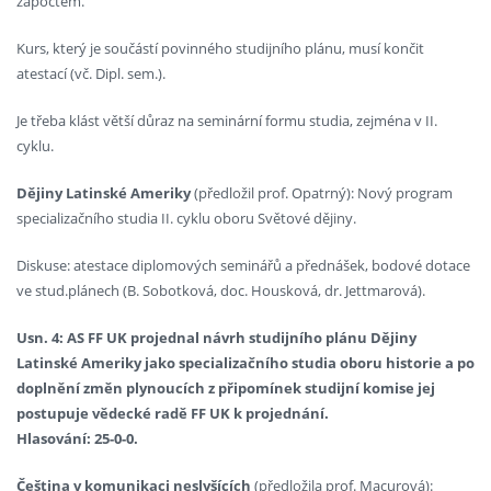
zápočtem.
Kurs, který je součástí povinného studijního plánu, musí končit
atestací (vč. Dipl. sem.).
Je třeba klást větší důraz na seminární formu studia, zejména v II.
cyklu.
Dějiny Latinské Ameriky
(předložil prof. Opatrný): Nový program
specializačního studia II. cyklu oboru Světové dějiny.
Diskuse: atestace diplomových seminářů a přednášek, bodové dotace
ve stud.plánech (B. Sobotková, doc. Housková, dr. Jettmarová).
Usn. 4: AS FF UK projednal návrh studijního plánu Dějiny
Latinské Ameriky jako specializačního studia oboru historie a po
doplnění změn plynoucích z připomínek studijní komise jej
postupuje vědecké radě FF UK k projednání.
Hlasování: 25-0-0.
Čeština v komunikaci neslyšících
(předložila prof. Macurová):