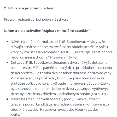
2. Schválení programu jednání.
Program jednání byl jednomyslně schválen.
3. Kontrola a schválení zápisu z minulého zasedání.
Návrh na změnu formulace ad 1) (B. Sobotková): Místo „…, že
stávající senát se poprvé za své funkční období nesešel v počtu,
který by byl usnášeníschopný.“ uvést „…, že stávající senát poprvé
nebyl usnášeníschopný.“ Hlasování: 15-4-3.
Dotaz ad 3) (B. Sobotková): Senátem schválená výše dotace na
nákup HW (rozšíření paměti a pevný disk) pro fakultní server (450
tis.Kč) představuje zhruba dvojnásobek skutečné pořizovací ceny.
P. děkan uvedl, že prostředky budou čerpány pouze do výše
skutečné pořizovací ceny a AS bude informován; původní částka
byla stanovena odhadem; jedno ze dvou vypsaných výběrových
řízení bylo zrušeno vzhledem k nabídkovým cenám (cca 50 tis.)
Návrh na změnu formulace ad 12) (doc. J. Králová): změnit
uvedené pořadí kandidátů na předsedu studijní komise – místo
„doc. Králová, doc. Housková“ uvést „doc.Housková, doc.
Králová“.