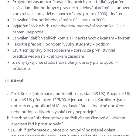
Projednání zásad rozdělování finančních prostředků (vyjádření
k zásadám dlouhodobých pravidel rozdělování příjmů a stanovení
konkretizace pravidel na návrh děkana pro rok 2000) – květen
Schválení dlouhodobého záměru FF – podzim 2000
Vyjádření AS k návrhu na odvolání/jmenování tajemníka FF UK-
červen (nejpozději)
Schválení dalších stálých komisí FF navržených děkanem – květen
Fakultní předpis Hodnocení výuky studenty – podzim
Čtvrtletní zprávy o hospodaření – zprávu za první čtvrtletí
předloží vedení na květnovém zasedání
Změny týkající se studia (nové plány, úpravy plánů apod.) –
průběžně.
11. Různé
Prof. Kuklík (informace z posledního zasedání AS UK): Rozpočet UK
bude AS UK předložen 12/5/00. V jednání s nakl. Karolinum jsou
dotace/ceny publikací AUC – vydávání řad je finančně ohroženo
nebo budou z důvodu vysoké ceny neprodejné.
Z rozhodnutí předsednictva obdrželi všichni členové AS Volební
a jednací řád k prostudování.
J.B. Uhlíř (informace o Sbírce pro povodní postižené oblasti