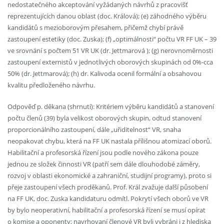
nedostatečného akceptování vyžádaných návrhů z pracovišť
reprezentujících danou oblast (doc. Králová); (e) záhodného výběru
kandidátů s mezioborovým přesahem, přičemž chybí právě
zastoupení estetiky (doc. Zuska); (f) „optimálnosti“ počtu VR FF UK – 39
ve srovnání s počtem 51 VR UK (dr. Jettmarová ); (g) nerovnoměrnosti
zastoupení externistů v jednotlivých oborových skupinách od 0%-cca
50% (dr. Jettmarová); (h) dr. Kalivoda ocenil formální a obsahovou
kvalitu předloženého návrhu.
Odpověď p. děkana (shrnutí): Kritériem výběru kandidátů a stanovení
počtu členů (39) byla velikost oborových skupin, odtud stanovení
proporcionálního zastoupení, dále „uřiditelnost“ VR, snaha
neopakovat chybu, která na FF UK nastala přílišnou atomizací oborů.
Habilitační a profesorská řízení jsou podle nového zákona pouze
jednou ze složek činnosti VR (patří sem dále dlouhodobé záměry,
rozvoj v oblasti ekonomické a zahraniční, studijní programy), proto si
přeje zastoupení všech proděkanů. Prof. Král zvažuje další působení
na FF UK, doc. Zuska kandidaturu odmítl. Pokrytí všech oborů ve VR
by bylo neoperativní, habilitační a profesorská řízení se musí opírat
o komise a oponenty; navrhovaní členové VR byli vybráni i z hlediska