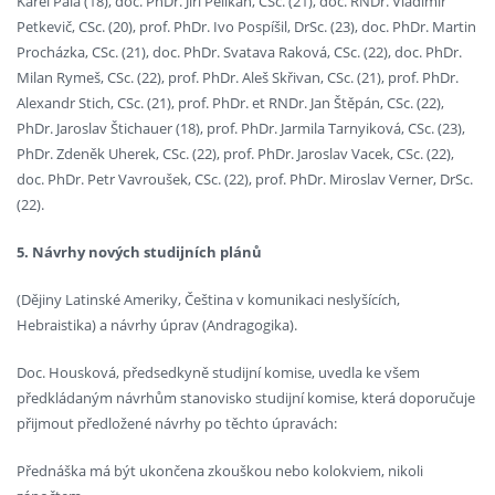
Karel Pala (18), doc. PhDr. Jiří Pelikán, CSc. (21), doc. RNDr. Vladimír
Petkevič, CSc. (20), prof. PhDr. Ivo Pospíšil, DrSc. (23), doc. PhDr. Martin
Procházka, CSc. (21), doc. PhDr. Svatava Raková, CSc. (22), doc. PhDr.
Milan Rymeš, CSc. (22), prof. PhDr. Aleš Skřivan, CSc. (21), prof. PhDr.
Alexandr Stich, CSc. (21), prof. PhDr. et RNDr. Jan Štěpán, CSc. (22),
PhDr. Jaroslav Štichauer (18), prof. PhDr. Jarmila Tarnyiková, CSc. (23),
PhDr. Zdeněk Uherek, CSc. (22), prof. PhDr. Jaroslav Vacek, CSc. (22),
doc. PhDr. Petr Vavroušek, CSc. (22), prof. PhDr. Miroslav Verner, DrSc.
(22).
5. Návrhy nových studijních plánů
(Dějiny Latinské Ameriky, Čeština v komunikaci neslyšících,
Hebraistika) a návrhy úprav (Andragogika).
Doc. Housková, předsedkyně studijní komise, uvedla ke všem
předkládaným návrhům stanovisko studijní komise, která doporučuje
přijmout předložené návrhy po těchto úpravách:
Přednáška má být ukončena zkouškou nebo kolokviem, nikoli