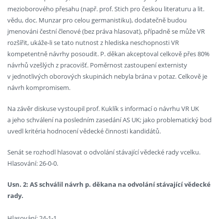
mezioborového přesahu (např. prof. Stich pro českou literaturu a lit.
vědu, doc. Munzar pro celou germanistiku), dodatečně budou
jmenováni čestní členové (bez práva hlasovat), případně se může VR
rozšířit, ukáže-li se tato nutnost z hlediska neschopnosti VR
kompetentně návrhy posoudit. P. děkan akceptoval celkově přes 80%
návrhů vzešlých z pracovišť. Poměrnost zastoupení externisty
v jednotlivých oborových skupinách nebyla brána v potaz. Celkově je
návrh kompromisem.
Na závěr diskuse vystoupil prof. Kuklík s informací o návrhu VR UK
a jeho schválení na posledním zasedání AS UK; jako problematický bod
uvedl kritéria hodnocení vědecké činnosti kandidátů.
Senát se rozhodl hlasovat o odvolání stávající vědecké rady vcelku.
Hlasování: 26-0-0.
Usn. 2: AS schválil návrh p. děkana na odvolání stávající vědecké
rady.
Hlasování: 24-1-1.