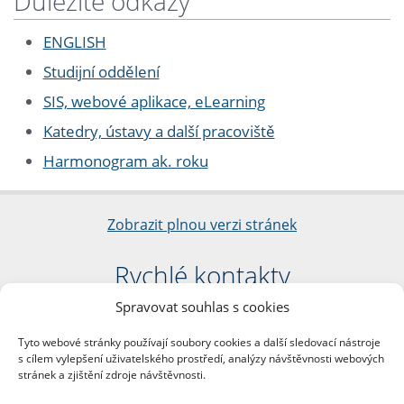
Důležité odkazy
ENGLISH
Studijní oddělení
SIS, webové aplikace, eLearning
Katedry, ústavy a další pracoviště
Harmonogram ak. roku
Zobrazit plnou verzi stránek
Rychlé kontakty
Spravovat souhlas s cookies
Filozofická fakulta
Univerzita Karlova
Tyto webové stránky používají soubory cookies a další sledovací nástroje
nám. Jana Palacha 1/2
s cílem vylepšení uživatelského prostředí, analýzy návštěvnosti webových
116 38 Praha 1
stránek a zjištění zdroje návštěvnosti.
IČO: 00216208