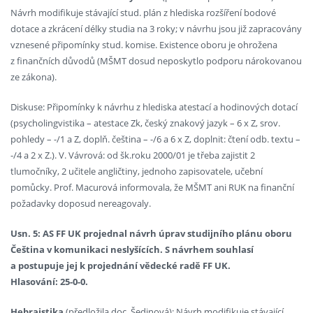
Návrh modifikuje stávající stud. plán z hlediska rozšíření bodové
dotace a zkrácení délky studia na 3 roky; v návrhu jsou již zapracovány
vznesené připomínky stud. komise. Existence oboru je ohrožena
z finančních důvodů (MŠMT dosud neposkytlo podporu nárokovanou
ze zákona).
Diskuse: Připomínky k návrhu z hlediska atestací a hodinových dotací
(psycholingvistika – atestace Zk, český znakový jazyk – 6 x Z, srov.
pohledy – -/1 a Z, doplň. čeština – -/6 a 6 x Z, doplnit: čtení odb. textu –
-/4 a 2 x Z.). V. Vávrová: od šk.roku 2000/01 je třeba zajistit 2
tlumočníky, 2 učitele angličtiny, jednoho zapisovatele, učební
pomůcky. Prof. Macurová informovala, že MŠMT ani RUK na finanční
požadavky doposud nereagovaly.
Usn. 5: AS FF UK projednal návrh úprav studijního plánu oboru
Čeština v komunikaci neslyšících. S návrhem souhlasí
a postupuje jej k projednání vědecké radě FF UK.
Hlasování: 25-0-0.
Hebraistika
(předložila doc. Šedinová): Návrh modifikuje stávající