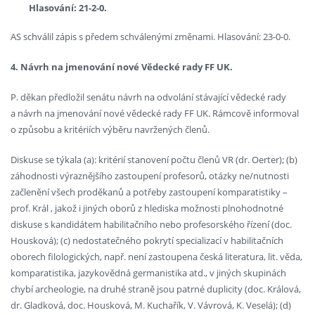
Hlasování: 21-2-0.
AS schválil zápis s předem schválenými změnami. Hlasování: 23-0-0.
4. Návrh na jmenování nové Vědecké rady FF UK.
P. děkan předložil senátu návrh na odvolání stávající vědecké rady
a návrh na jmenování nové vědecké rady FF UK. Rámcově informoval
o způsobu a kritériích výběru navržených členů.
Diskuse se týkala (a): kritérií stanovení počtu členů VR (dr. Oerter); (b)
záhodnosti výraznějšího zastoupení profesorů, otázky ne/nutnosti
začlenění všech proděkanů a potřeby zastoupení komparatistiky –
prof. Král , jakož i jiných oborů z hlediska možnosti plnohodnotné
diskuse s kandidátem habilitačního nebo profesorského řízení (doc.
Housková); (c) nedostatečného pokrytí specializací v habilitačních
oborech filologických, např. není zastoupena česká literatura, lit. věda,
komparatistika, jazykovědná germanistika atd., v jiných skupinách
chybí archeologie, na druhé straně jsou patrné duplicity (doc. Králová,
dr. Gladková, doc. Housková, M. Kuchařík, V. Vávrová, K. Veselá); (d)