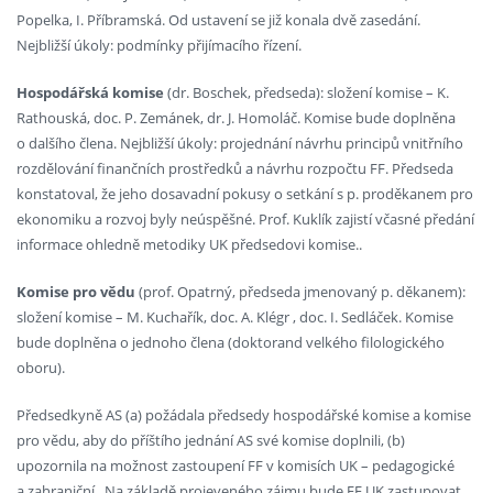
Popelka, I. Příbramská. Od ustavení se již konala dvě zasedání.
Nejbližší úkoly: podmínky přijímacího řízení.
Hospodářská komise
(dr. Boschek, předseda): složení komise – K.
Rathouská, doc. P. Zemánek, dr. J. Homoláč. Komise bude doplněna
o dalšího člena. Nejbližší úkoly: projednání návrhu principů vnitřního
rozdělování finančních prostředků a návrhu rozpočtu FF. Předseda
konstatoval, že jeho dosavadní pokusy o setkání s p. proděkanem pro
ekonomiku a rozvoj byly neúspěšné. Prof. Kuklík zajistí včasné předání
informace ohledně metodiky UK předsedovi komise..
Komise pro vědu
(prof. Opatrný, předseda jmenovaný p. děkanem):
složení komise – M. Kuchařík, doc. A. Klégr , doc. I. Sedláček. Komise
bude doplněna o jednoho člena (doktorand velkého filologického
oboru).
Předsedkyně AS (a) požádala předsedy hospodářské komise a komise
pro vědu, aby do příštího jednání AS své komise doplnili, (b)
upozornila na možnost zastoupení FF v komisích UK – pedagogické
a zahraniční . Na základě projeveného zájmu bude FF UK zastupovat