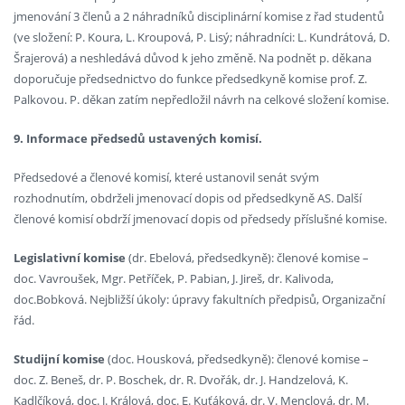
jmenování 3 členů a 2 náhradníků disciplinární komise z řad studentů
(ve složení: P. Koura, L. Kroupová, P. Lisý; náhradníci: L. Kundrátová, D.
Šrajerová) a neshledává důvod k jeho změně. Na podnět p. děkana
doporučuje předsednictvo do funkce předsedkyně komise prof. Z.
Palkovou. P. děkan zatím nepředložil návrh na celkové složení komise.
9. Informace předsedů ustavených komisí.
Předsedové a členové komisí, které ustanovil senát svým
rozhodnutím, obdrželi jmenovací dopis od předsedkyně AS. Další
členové komisí obdrží jmenovací dopis od předsedy příslušné komise.
Legislativní komise
(dr. Ebelová, předsedkyně): členové komise –
doc. Vavroušek, Mgr. Petříček, P. Pabian, J. Jireš, dr. Kalivoda,
doc.Bobková. Nejbližší úkoly: úpravy fakultních předpisů, Organizační
řád.
Studijní komise
(doc. Housková, předsedkyně): členové komise –
doc. Z. Beneš, dr. P. Boschek, dr. R. Dvořák, dr. J. Handzelová, K.
Kadlčíková, doc. J. Králová, doc. E. Kuťáková, dr. V. Menclová, dr. M.