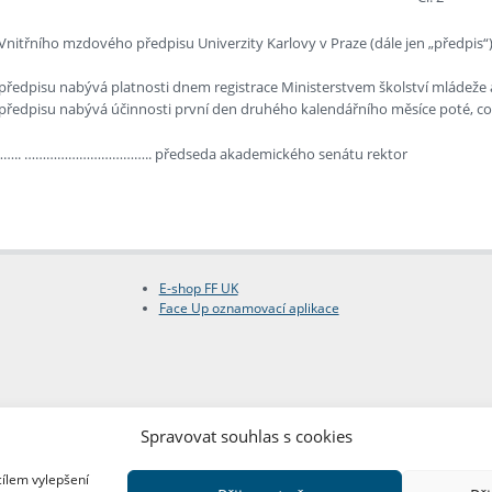
nitřního mzdového předpisu Univerzity Karlovy v Praze (dále jen „předpis
ředpisu nabývá platnosti dnem registrace Ministerstvem školství mládeže a
ředpisu nabývá účinnosti první den druhého kalendářního měsíce poté, co 
 …………………………….. předseda akademického senátu rektor
E-shop FF UK
Face Up oznamovací aplikace
Spravovat souhlas s cookies
cílem vylepšení