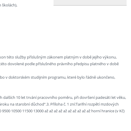
 školách),
ýkon této služby příslušným zákonem platným v době jejího výkonu,
 této dovolené podle příslušného právního předpisu platného v době
nebo v doktorském studijním programu, které bylo řádně ukončeno,
h dalších 10 let trvání pracovního poměru, při dovršení padesáti let věku,
ku na starobní důchod“.3. Příloha č. 1 zní:Tarifní rozpětí mzdových
 9500 10500 11500 13000 až až až až až až až až až až horní hranice (v Kč)