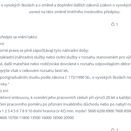
o vysokých školách a o změně a doplnění dalších zákonů (zákon o vysokých
usnesl na této změně Vnitřního mzdového předpisu:
Čl. 1
předpis se mění takto:
zní:
orné praxe se plně započítávají tyto náhradní doby:
základní (náhradní) služby nebo civilní služby v rozsahu stanoveném pro v
é, další mateřské nebo rodičovské dovolené v rozsahu odpovídajícím délce
nejvýše však v celkovém rozsahu šesti let,
v postgraduálním studiu podle zákona č. 172/1990 Sb., o vysokých školách 
roky.“
) zní:
ektivní smlouvou, k ocenění jeho pracovních zásluh při výročí 20 let a každýc
čení pracovního poměru po přiznání invalidního důchodu nebo po nabytí náro
 1 2 3 4 5 6 7 8 9 10 dolní hranice (v Kč) min. mzda1 5600 6200 6900 7600 8500
9600 10700 11800 13500 16000 18500 20500
Čl. 2