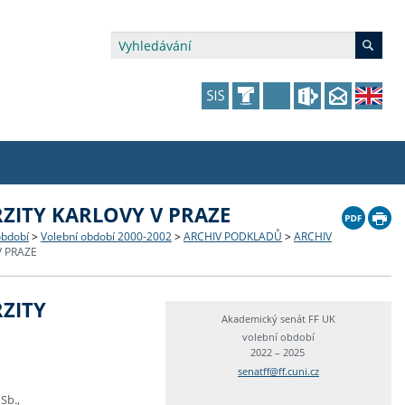
ZITY KARLOVY V PRAZE
édia a veřejnost
 dalšího vzdělávání
 dalšího vzdělávání
fer & Impact Office
dějící zaměstnanci
období
>
Volební období 2000-2002
>
ARCHIV PODKLADŮ
>
ARCHIV
 PRAZE
vna
amy s mikrocertifikátem
jící se specifickými potřebami
ké ceny a fondy
akultní financování výjezdů
ZITY
p fakulty
zita třetího věku
a a benefity pro studující
kace
and Central European Studies
Akademický senát FF UK
volební období
2022 – 2025
ová řízení
senatff@ff.cuni.cz
 Sb.,
atelství FF UK