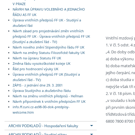
V PRAZE
NÁVRH NA ÚPRAVU VOLEBNÍHO A JEDNACÍHO
ŘÁDU AS FF UK
Úprava vnitřních předpisů FF UK - Studijní a
zkušební řád
Návrh zásad pro projednávání změn vnitřních
předpisů FF UK - Úprava vnitřních předpisů FF UK
Vnitřní mzdový 
(Studijní a zkušební řád - TV)
1. V čl. 5 odst. 4 
Návrh nového znění Stipendijního řádu FF UK
„4. Do doby odb
Návrh na změny Statutu Filozofické fakulty UK
a) doba výkonu 
Návrh na úpravu Statutu FF UK
Změna řádu vysokoškolské koleje UK
b) doba mateřsk
Řád pro hodnocení výuky UK
jejího čerpání, 
Úprava vnitřních předpisů FF UK (Studijní a
c) doba studia 
zkušební řád - TV):
ZÁPIS - z jednání dne 29. 3. 2001
nejvýše však tři 
Úprava Studijního a zkušebního řádu
2. V čl. 18 písm. b
Návrh na změnu vnitřních předpisů - Heřman
„v souladu s kol
Návrh připomínek k vnitřním předpisům FF UK
při prvním skon
info.ff.cuni.cz-as98-00-dok-predpisy-
welcome.htm
třídMzdová třída
6800 7800 8700 
ARCHIV PODKLADŮ - Hospodaření fakulty
ARCHIV PODKLADŮ - Studijní plány