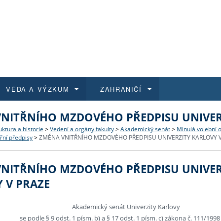
VĚDA A VÝZKUM
ZAHRANIČÍ
NITŘNÍHO MZDOVÉHO PŘEDPISU UNIVER
 historie
t a jak se přihlásit
é a magisterské studium
výzkumu na FF UK
abídky a výběrová řízení
Pro m
Kurzy
Kurzy
Trans
Přijíž
uktura a historie
>
Vedení a orgány fakulty
>
Akademický senát
>
Minulá volební 
ní předpisy
>
ZMĚNA VNITŘNÍHO MZDOVÉHO PŘEDPISU UNIVERZITY KARLOVY V
a další dokumenty
studijní programy
 studium
 kvalifikace
 studenti
Kniho
Progr
Studu
Vědec
Mimof
NITŘNÍHO MZDOVÉHO PŘEDPISU UNIVER
 benefity pro zaměstnance
k průběhu přijímacího řízení
řízení
rojekty
í studenti
E-sho
Univer
Podpor
Publi
East 
 V PRAZE
 fakulty
í zaměstnanci
Výběr
Akademický senát Univerzity Karlovy
se podle § 9 odst. 1 písm. b) a § 17 odst. 1 písm. c) zákona č. 111/1998
koly FF UK
Vydav