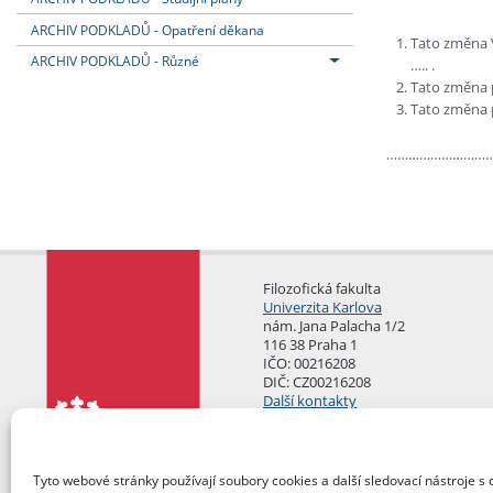
ARCHIV PODKLADŮ - Opatření děkana
Tato změna V
ARCHIV PODKLADŮ - Různé
….. .
Tato změna p
Tato změna p
……………………………..
Filozofická fakulta
Univerzita Karlova
nám. Jana Palacha 1/2
116 38 Praha 1
IČO: 00216208
DIČ: CZ00216208
Další kontakty
Podatelna
Tyto webové stránky používají soubory cookies a další sledovací nástroje s 