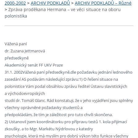
2000-2002
>
ARCHIV PODKLADŮ
>
ARCHIV PODKLADŮ – Různé
>
Zpráva proděkana Hermana – ve věci situace na oboru
polonistika
Vážená paní
dr. Zuzana Jettmarová
předsedkyně
Akademický senát FF UKV Praze
31.1. 2002Vážená paní předsedkyně,dle požadavku jednání lednového
zasedání AS podávám následující zprávu:1) O řešení situace na
polonistice Vám podal obsáhlou zprávu ředitel Ústavu slavistických
a východoevropských
studií dr. Tomáš Glanc. Rád konstatuji, že v jeho vyjádření jsou splněny
všechny oprávněné požadavky studentů a
předpokládám, že tím je záležitost pro tuto chvíli skončena.
2) Ustanovil jsem koordinátorku pro přípravu testů 1. kola přijímací
zkoušky, a to Mgr. Markétu Nýdrlovou z katedry
psychologie, která má myslím pro dobrý výkon této funkce všechny