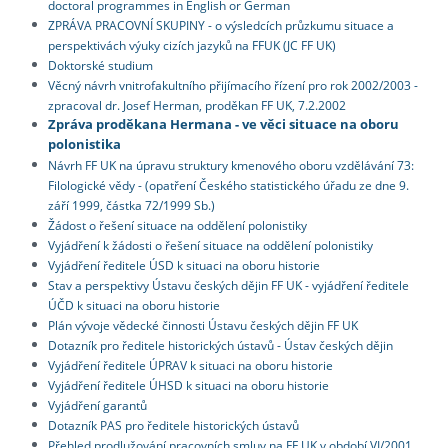
doctoral programmes in English or German
ZPRÁVA PRACOVNÍ SKUPINY - o výsledcích průzkumu situace a
perspektivách výuky cizích jazyků na FFUK (JC FF UK)
Doktorské studium
Věcný návrh vnitrofakultního přijímacího řízení pro rok 2002/2003 -
zpracoval dr. Josef Herman, proděkan FF UK, 7.2.2002
Zpráva proděkana Hermana - ve věci situace na oboru
polonistika
Návrh FF UK na úpravu struktury kmenového oboru vzdělávání 73:
Filologické vědy - (opatření Českého statistického úřadu ze dne 9.
září 1999, částka 72/1999 Sb.)
Žádost o řešení situace na oddělení polonistiky
Vyjádření k žádosti o řešení situace na oddělení polonistiky
Vyjádření ředitele ÚSD k situaci na oboru historie
Stav a perspektivy Ústavu českých dějin FF UK - vyjádření ředitele
ÚČD k situaci na oboru historie
Plán vývoje vědecké činnosti Ústavu českých dějin FF UK
Dotazník pro ředitele historických ústavů - Ústav českých dějin
Vyjádření ředitele ÚPRAV k situaci na oboru historie
Vyjádření ředitele ÚHSD k situaci na oboru historie
Vyjádření garantů
Dotazník PAS pro ředitele historických ústavů
Přehled prodlužování pracovních smluv na FF UK v období VI/2001