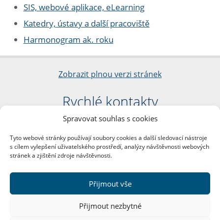
SIS, webové aplikace, eLearning
Katedry, ústavy a další pracoviště
Harmonogram ak. roku
Zobrazit plnou verzi stránek
Rychlé kontakty
Spravovat souhlas s cookies
Filozofická fakulta
Univerzita Karlova
Tyto webové stránky používají soubory cookies a další sledovací nástroje
nám. Jana Palacha 1/2
s cílem vylepšení uživatelského prostředí, analýzy návštěvnosti webových
116 38 Praha 1
stránek a zjištění zdroje návštěvnosti.
IČO: 00216208
DIČ: CZ00216208
Přijmout vše
Další kontakty
Přijmout nezbytné
Podatelna