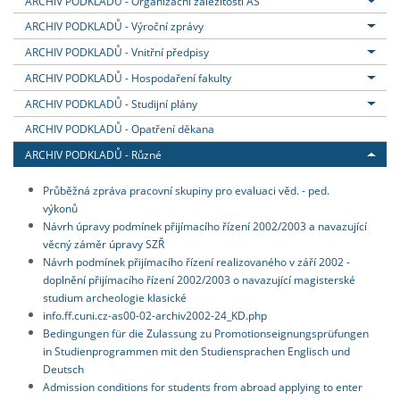
ARCHIV PODKLADŮ - Organizační záležitosti AS
ARCHIV PODKLADŮ - Výroční zprávy
ARCHIV PODKLADŮ - Vnitřní předpisy
ARCHIV PODKLADŮ - Hospodaření fakulty
ARCHIV PODKLADŮ - Studijní plány
ARCHIV PODKLADŮ - Opatření děkana
ARCHIV PODKLADŮ - Různé
Průběžná zpráva pracovní skupiny pro evaluaci věd. - ped.
výkonů
Návrh úpravy podmínek přijímacího řízení 2002/2003 a navazující
věcný záměr úpravy SZŘ
Návrh podmínek přijímacího řízení realizovaného v září 2002 -
doplnění přijímacího řízení 2002/2003 o navazující magisterské
studium archeologie klasické
info.ff.cuni.cz-as00-02-archiv2002-24_KD.php
Bedingungen für die Zulassung zu Promotionseignungsprüfungen
in Studienprogrammen mit den Studiensprachen Englisch und
Deutsch
Admission conditions for students from abroad applying to enter