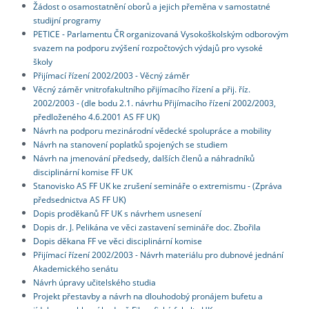
Žádost o osamostatnění oborů a jejich přeměna v samostatné
studijní programy
PETICE - Parlamentu ČR organizovaná Vysokoškolským odborovým
svazem na podporu zvýšení rozpočtových výdajů pro vysoké
školy
Přijímací řízení 2002/2003 - Věcný záměr
Věcný záměr vnitrofakultního přijímacího řízení a přij. říz.
2002/2003 - (dle bodu 2.1. návrhu Přijímacího řízení 2002/2003,
předloženého 4.6.2001 AS FF UK)
Návrh na podporu mezinárodní vědecké spolupráce a mobility
Návrh na stanovení poplatků spojených se studiem
Návrh na jmenování předsedy, dalších členů a náhradníků
disciplinární komise FF UK
Stanovisko AS FF UK ke zrušení semináře o extremismu - (Zpráva
předsednictva AS FF UK)
Dopis proděkanů FF UK s návrhem usnesení
Dopis dr. J. Pelikána ve věci zastavení semináře doc. Zbořila
Dopis děkana FF ve věci disciplinární komise
Přijímací řízení 2002/2003 - Návrh materiálu pro dubnové jednání
Akademického senátu
Návrh úpravy učitelského studia
Projekt přestavby a návrh na dlouhodobý pronájem bufetu a