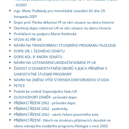
- X/2001
mgr. Maťa: Podklady pro mimořádné zasedání AS dne 29.
listopadu 2001
Dopis prof. Pánka děkanovi FF ve věci situace na oboru historie
Otevřený dopis rektorovi UK ve věci situace na oboru historie
Prohlášení na podporu Marie Koldinské
VÝZVA AS PŘF UK
NÁVRH NA TRANSFORMACI STUDIJNÍHO PROGRAMU FILOLOGIE
DOPIS DR. I. ŠEDIVÉHO SENÁTU
DOPIS KOL. R. KNOPA SENÁTU
NÁVRH NA USTANOVENÍ LIKVIDAČNÍ KOMISE FF UK
ŽÁDOST O OSAMOSTATNĚNÍ OBORŮ A JEJICH PŘEMĚNA V
SAMOSTATNÉ STUDIJNÍ PROGRAMY
NÁVRH NA ZMĚNU VÝŠE STIPENDIÍ DOKTORSKÉHO STUDIA
PETICE
Podnět ke změně Stipendijního řádu UK
DLOUHODOBÝ ZÁMĚR - průvodní dopis
PŘIJÍMACÍ ŘÍZENÍ 2002 - průvodní dopis
PŘIJÍMACÍ ŘÍZENÍ 2002 - podmínky
PŘIJÍMACÍ ŘÍZENÍ 2002 - návrh řešení písemného kola
PŘIJÍMACÍ ŘÍZENÍ - Návrh na strukturu přijímacích zkoušek na
obory stávajícího studijního programu Filologie v roce 2002