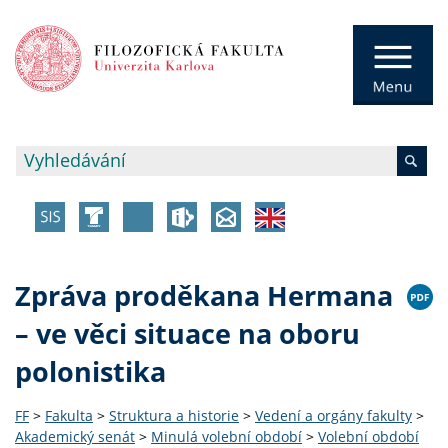
Zpráva proděkana Hermana
– ve věci situace na oboru
polonistika
FF
>
Fakulta
>
Struktura a historie
>
Vedení a orgány fakulty
>
Akademický senát
>
Minulá volební období
>
Volební období