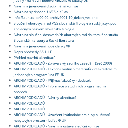
jídelny - na hlavní budově Filozofické fakulty UK
Návrh na jmenování disciplinární komise
Návrh na sjednocení ÚVES a KSlav
info.ff.cuni.cz-as00-02-archiv2001-10_dekan_ves.php
Sloučení oborových rad PGS slovanská filologie a ruský jazyk pod
společným názvem slovanská filologie
Návrh na sloučení dosavadních oborových rad doktorského studia
Slovanské literatury a Ruská literatura
Návrh na jmenování nové členky VR
Dopis předsedy AS 1. LF
Přehled návrhů akreditací
ARCHIV PODKLADŮ - Zpráva z výjezdního zasedání (Seč 2000)
ARCHIV PODKLADŮ - Text do úvodních materiálů k reakreditacím
jednotlivých programů na FF UK
ARCHIV PODKLADŮ - Přijímací zkoušky - dodatek
ARCHIV PODKLADŮ - Informace o studijních programech a
oborech
ARCHIV PODKLADŮ - Návrhy akreditací
ARCHIV PODKLADŮ
ARCHIV PODKLADŮ
ARCHIV PODKLADŮ - Uzavření krátkodobé smlouvy o užívání
nebytových prosttor - bufet FF UK
ARCHIV PODKLADŮ - Návrh na ustavení ediční komise