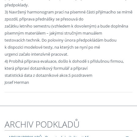
předpoklady.
3) Navržený harmonogram prací na písemné části přijímacího se mírně
zpozdil, příprava přednášky se přesouvá do
začátku letního semestru (vzhledem k dovoleným) a bude doplněna
písemným materiálem – jakýmsi stručným manuálem
testovacích technik. Do poloviny února předpokládám budou
k dispozici modelové testy, na kterých se nyní po mé
urgenci začalo intenzívně pracovat.
4) Probíhá příprava evaluace, došlo k dohodě s příslušnou firmou,
která připraví dotazníkový formulář a přípraví
statistická data z dotazníkové akce.S pozdravem
Josef Herman
ARCHIV PODKLADŮ