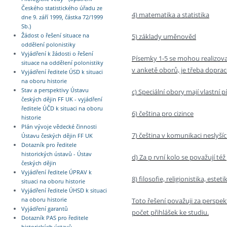
Českého statistického úřadu ze
4) matematika a statistika
dne 9. září 1999, částka 72/1999
Sb.)
5) základy uměnověd
Žádost o řešení situace na
oddělení polonistiky
Vyjádření k žádosti o řešení
Písemky 1-5 se mohou realizov
situace na oddělení polonistiky
v anketě oborů, je třeba doprac
Vyjádření ředitele ÚSD k situaci
na oboru historie
Stav a perspektivy Ústavu
c) Speciální obory mají vlastní
českých dějin FF UK - vyjádření
ředitele ÚČD k situaci na oboru
6) čeština pro cizince
historie
Plán vývoje vědecké činnosti
7) čeština v komunikaci neslyšíc
Ústavu českých dějin FF UK
Dotazník pro ředitele
historických ústavů - Ústav
d) Za p rvní kolo se považují té
českých dějin
Vyjádření ředitele ÚPRAV k
8) filosofie, religionistika, esteti
situaci na oboru historie
Vyjádření ředitele ÚHSD k situaci
Toto řešení považuji za perspek
na oboru historie
Vyjádření garantů
počet přihlášek ke studiu.
Dotazník PAS pro ředitele