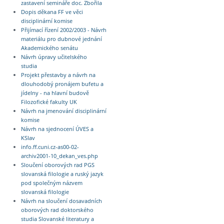
zastavení semináře doc. Zbořila
Dopis děkana FF ve věci
disciplinární komise
Přijímací řízení 2002/2003 - Návrh
materiálu pro dubnové jednání
Akademického senátu
Návrh úpravy učitelského
studia
Projekt přestavby a návrh na
dlouhodobý pronájem bufetu a
jídelny - na hlavní budově
Filozofické fakulty UK
Návrh na jmenování disciplinární
komise
Návrh na sjednocení ÚVES a
KSlav
info.ff.cuni.cz-as00-02-
archiv2001-10_dekan_ves.php
Sloučení oborových rad PGS
slovanská filologie a ruský jazyk
pod společným názvem
slovanská filologie
Návrh na sloučení dosavadních
oborových rad doktorského
studia Slovanské literatury a