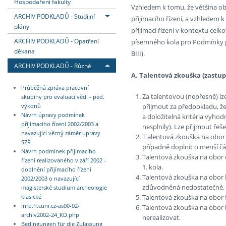
Hospodaření fakulty
Vzhledem k tomu, že většina 
ARCHIV PODKLADŮ - Studijní
přijímacího řízení, a vzhledem k
plány
přijímací řízení v kontextu ce
ARCHIV PODKLADŮ - Opatření
písemného kola pro Podmínky př
děkana
BIII).
ARCHIV PODKLADŮ - Různé
A. Talentová zkouška (zastup
Průběžná zpráva pracovní
Za talentovou (nepřesně) l
skupiny pro evaluaci věd. - ped.
přijmout za předpokladu, ž
výkonů
Návrh úpravy podmínek
a doložitelná kritéria vyhod
přijímacího řízení 2002/2003 a
nesplnily). Lze přijmout řeše
navazující věcný záměr úpravy
T alentová zkouška na obor
SZŘ
případně doplnit o menší č
Návrh podmínek přijímacího
Talentová zkouška na obor dě
řízení realizovaného v září 2002 -
1. kola.
doplnění přijímacího řízení
Talentová zkouška na obor k
2002/2003 o navazující
zdůvodněná nedostatečně. 
magisterské studium archeologie
Talentová zkouška na obor 
klasické
info.ff.cuni.cz-as00-02-
Talentová zkouška na obor 
archiv2002-24_KD.php
nerealizovat.
Bedingungen für die Zulassung