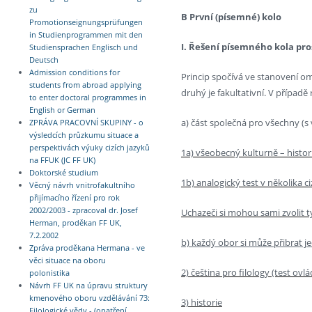
zu
B První (písemné) kolo
Promotionseignungsprüfungen
in Studienprogrammen mit den
I. Řešení písemného kola pr
Studiensprachen Englisch und
Deutsch
Admission conditions for
Princip spočívá ve stanovení o
students from abroad applying
druhý je fakultativní. V případ
to enter doctoral programmes in
English or German
a) část společná pro všechny (s
ZPRÁVA PRACOVNÍ SKUPINY - o
výsledcích průzkumu situace a
perspektivách výuky cizích jazyků
1a) všeobecný kulturně – histor
na FFUK (JC FF UK)
Doktorské studium
1b) analogický test v několika ciz
Věcný návrh vnitrofakultního
přijímacího řízení pro rok
2002/2003 - zpracoval dr. Josef
Uchazeči si mohou sami zvolit t
Herman, proděkan FF UK,
7.2.2002
b) každý obor si může přibrat je
Zpráva proděkana Hermana - ve
věci situace na oboru
2) čeština pro filology (test ovl
polonistika
Návrh FF UK na úpravu struktury
kmenového oboru vzdělávání 73:
3) historie
Filologické vědy - (opatření