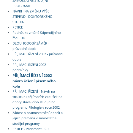
SAMOSTATNÉ STUDIJNÍ
PROGRAMY
NÁVRH NA ZMĚNU VÝŠE
STIPENDIÍ DOKTORSKÉHO
STUDIA
PETICE
Podnět ke změně Stipendijního
řádu UK
DLOUHODOBÝ ZÁMĚR -
průvodní dopis
PŘIJÍMACÍ ŘÍZENÍ 2002 - průvodní
dopis
PŘIJÍMACÍ ŘÍZENÍ 2002 -
podmínky
PŘIJÍMACÍ ŘÍZENÍ 2002 -
návrh řešení písemného
kola
PŘIJÍMACÍ ŘÍZENÍ - Návrh na
strukturu přijímacích zkoušek na
obory stávajícího studijního
programu Filologie v roce 2002
Žádost o osamostatnění oborů a
jejich přeměna v samostatné
studijní programy
PETICE - Parlamentu ČR