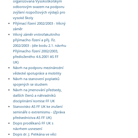
organizovaná Vysokoškolským
odborovým svazem na podporu
zvýšení rozpočtových výdajů pro
vysoké školy
Přijímací řízení 2002/2003 - Věcný
záměr
Věcný záměr vnitrofakultního
přijímacího řízení a přij. říz.
2002/2003 - (dle bodu 2.1. návrhu
Přijímacího řízení 2002/2003,
předloženého 4.6.2001 AS FF
UK)
Návrh na podporu mezinárodní
vědecké spolupráce a mobility
Návrh na stanovení poplatků
spojených se studiem
Návrh na jmenování předsedy,
dalších členů a náhradníků
disciplinární komise FF UK
Stanovisko AS FF UK ke zrušení
semináře o extremismu - (Zpráva
předsednictva AS FF UK)
Dopis proděkanů FF UK s
návrhem usnesení
Dopis dr. J. Pelikána ve věci