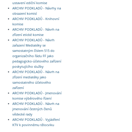
ustavení ediční komise
ARCHIV PODKLADŮ - Návrhy na
obsazení komisí
ARCHIV PODKLADŮ - Knihovní
komise
ARCHIV PODKLADŮ - Návrh na
zřízení etické komise
ARCHIV PODKLADŮ - Návrh
zařazení Mediatéky se
samostatným číslem 515 do
organizačního řádu FF jako
pedagogicko-účelového zařízení
poskytujícího služby
ARCHIV PODKLADŮ - Návrh na
zřízení mediatéky jako
samostatného účelového
zařízení
ARCHIV PODKLADŮ - Jmenování
komise výběrového řízení
ARCHIV PODKLADŮ - Návrh na
jmenování čestných členů
vědecké rady
ARCHIV PODKLADŮ - Vyjádření
KTV k povinnému tělocviku