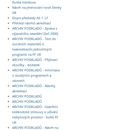
Ruská literatura
Návrh na jmenování nové členky
VR
Dopis předsedy AS 1. LF
Přehled návrhů akreditací
ARCHIV PODKLADŮ - Zpráva z
výjezdního zasedání (Seč 2000)
ARCHIV PODKLADŮ - Text do
úvodních materiálů k
reakreditacím jednotlivých
programů na FF UK
ARCHIV PODKLADŮ - Přijímací
zkoušky - dodatek
ARCHIV PODKLADŮ - Informace
o studijních programech a
oborech
ARCHIV PODKLADŮ - Návrhy
akreditací
ARCHIV PODKLADŮ
ARCHIV PODKLADŮ
ARCHIV PODKLADŮ - Uzavření
krátkodobé smlouvy o užívání
nebytových prosttor - bufet FF
UK
ARCHIV PODKLADŮ - Návrh na