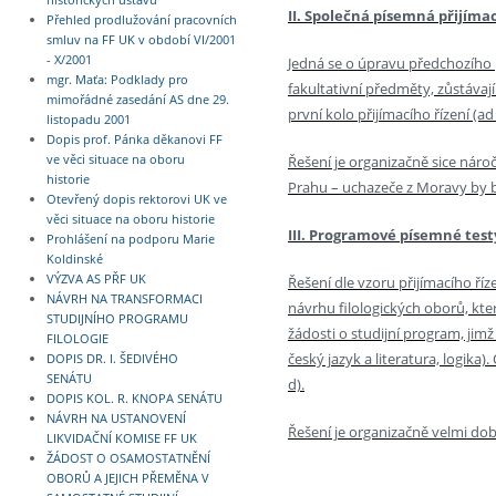
historických ústavů
II. Společná písemná přijíma
Přehled prodlužování pracovních
smluv na FF UK v období VI/2001
- X/2001
Jedná se o úpravu předchozího pr
mgr. Maťa: Podklady pro
fakultativní předměty, zůstávají
mimořádné zasedání AS dne 29.
první kolo přijímacího řízení (ad 
listopadu 2001
Dopis prof. Pánka děkanovi FF
Řešení je organizačně sice náro
ve věci situace na oboru
historie
Prahu – uchazeče z Moravy by 
Otevřený dopis rektorovi UK ve
věci situace na oboru historie
III. Programové písemné test
Prohlášení na podporu Marie
Koldinské
VÝZVA AS PŘF UK
Řešení dle vzoru přijímacího říz
NÁVRH NA TRANSFORMACI
návrhu filologických oborů, kt
STUDIJNÍHO PROGRAMU
žádosti o studijní program, jimž
FILOLOGIE
český jazyk a literatura, logika
DOPIS DR. I. ŠEDIVÉHO
SENÁTU
d).
DOPIS KOL. R. KNOPA SENÁTU
NÁVRH NA USTANOVENÍ
Řešení je organizačně velmi do
LIKVIDAČNÍ KOMISE FF UK
ŽÁDOST O OSAMOSTATNĚNÍ
OBORŮ A JEJICH PŘEMĚNA V