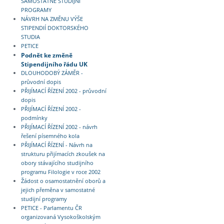
SAMOSTATNÉ STUDIJNÍ
PROGRAMY
NÁVRH NA ZMĚNU VÝŠE
STIPENDIÍ DOKTORSKÉHO
STUDIA
PETICE
Podnět ke změně
Stipendijního řádu UK
DLOUHODOBÝ ZÁMĚR -
průvodní dopis
PŘIJÍMACÍ ŘÍZENÍ 2002 - průvodní
dopis
PŘIJÍMACÍ ŘÍZENÍ 2002 -
podmínky
PŘIJÍMACÍ ŘÍZENÍ 2002 - návrh
řešení písemného kola
PŘIJÍMACÍ ŘÍZENÍ - Návrh na
strukturu přijímacích zkoušek na
obory stávajícího studijního
programu Filologie v roce 2002
Žádost o osamostatnění oborů a
jejich přeměna v samostatné
studijní programy
PETICE - Parlamentu ČR
organizovaná Vysokoškolským