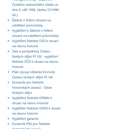
Českého statistického úřadu ze
dne 9. září 1999, částka 72/1999
Sb.)
Žádost o řešení situace na
oddělení polonistiky
Vyjádření k žádosti o řešení
situace na oddělení polonistiky
Vyjádření ředitele ÚSD k situaci
na oboru historie
Stav a perspektivy Ústavu
českých dějin FF UK - vyjádření
ředitele ÚČD k situaci na oboru
historie
Plán vývoje vědecké činnosti
Ústavu českých dějin FF UK
Dotazník pro ředitele
historických ústavů - Ústav
českých dějin
Vyjádření ředitele ÚPRAV k
situaci na oboru historie
Vyjádření ředitele ÚHSD k situaci
na oboru historie
Vyjádření garantů
Dotazník PAS pro ředitele