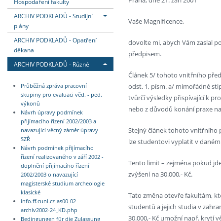
Hospodaření fakulty
ARCHIV PODKLADŮ - Studijní
Vaše Magnificence,
plány
ARCHIV PODKLADŮ - Opatření
dovolte mi, abych Vám zaslal po
děkana
předpisem.
ARCHIV PODKLADŮ - Různé
Článek 5/ tohoto vnitřního před
odst. 1, písm. a/ mimořádné st
Průběžná zpráva pracovní
skupiny pro evaluaci věd. - ped.
tvůrčí výsledky přispívající k pro
výkonů
nebo z důvodů konání praxe na 
Návrh úpravy podmínek
přijímacího řízení 2002/2003 a
Stejný článek tohoto vnitřního 
navazující věcný záměr úpravy
SZŘ
lze studentovi vyplatit v daném
Návrh podmínek přijímacího
řízení realizovaného v září 2002 -
Tento limit – zejména pokud jde 
doplnění přijímacího řízení
zvýšení na 30.000,- Kč.
2002/2003 o navazující
magisterské studium archeologie
klasické
Tato změna otevře fakultám, kt
info.ff.cuni.cz-as00-02-
studentů a jejich studia v zahr
archiv2002-24_KD.php
30.000,- Kč umožní např. krytí v
Bedingungen für die Zulassung