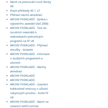
Návrh na jmenování nové členky
VR
Dopis předsedy AS 1. LF
Přehled návrhů akreditací
ARCHIV PODKLADŮ - Zpráva z
výjezdního zasedání (Seč 2000)
ARCHIV PODKLADŮ - Text do
úvodních materiálů k
reakreditacím jednotlivých
programů na FF UK
ARCHIV PODKLADŮ - Přijímací
zkoušky - dodatek
ARCHIV PODKLADŮ - Informace
o studijních programech a
oborech
ARCHIV PODKLADŮ - Návrhy
akreditací
ARCHIV PODKLADŮ
ARCHIV PODKLADŮ
ARCHIV PODKLADŮ - Uzavření
krátkodobé smlouvy o užívání
nebytových prosttor - bufet FF
UK
ARCHIV PODKLADŮ - Návrh na
ustavení ediční komise