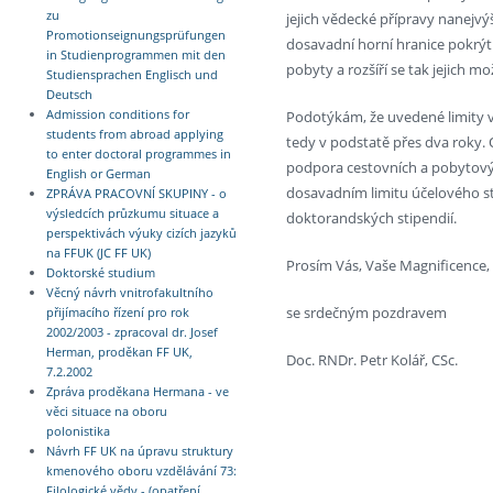
zu
jejich vědecké přípravy nanejv
Promotionseignungsprüfungen
dosavadní horní hranice pokrýt
in Studienprogrammen mit den
pobyty a rozšíří se tak jejich m
Studiensprachen Englisch und
Deutsch
Podotýkám, že uvedené limity v
Admission conditions for
students from abroad applying
tedy v podstatě přes dva roky. 
to enter doctoral programmes in
podpora cestovních a pobytovýc
English or German
dosavadním limitu účelového sti
ZPRÁVA PRACOVNÍ SKUPINY - o
výsledcích průzkumu situace a
doktorandských stipendií.
perspektivách výuky cizích jazyků
na FFUK (JC FF UK)
Prosím Vás, Vaše Magnificence,
Doktorské studium
Věcný návrh vnitrofakultního
se srdečným pozdravem
přijímacího řízení pro rok
2002/2003 - zpracoval dr. Josef
Herman, proděkan FF UK,
Doc. RNDr. Petr Kolář, CSc.
7.2.2002
Zpráva proděkana Hermana - ve
věci situace na oboru
polonistika
Návrh FF UK na úpravu struktury
kmenového oboru vzdělávání 73:
Filologické vědy - (opatření