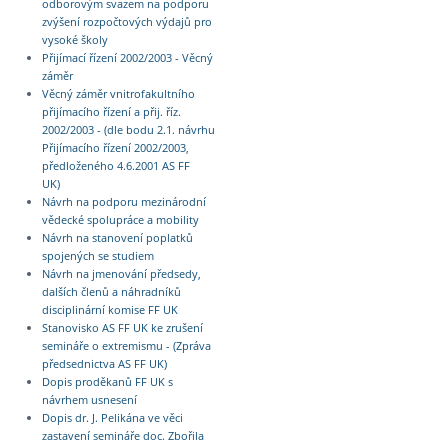
odborovým svazem na podporu
zvýšení rozpočtových výdajů pro
vysoké školy
Přijímací řízení 2002/2003 - Věcný
záměr
Věcný záměr vnitrofakultního
přijímacího řízení a přij. říz.
2002/2003 - (dle bodu 2.1. návrhu
Přijímacího řízení 2002/2003,
předloženého 4.6.2001 AS FF
UK)
Návrh na podporu mezinárodní
vědecké spolupráce a mobility
Návrh na stanovení poplatků
spojených se studiem
Návrh na jmenování předsedy,
dalších členů a náhradníků
disciplinární komise FF UK
Stanovisko AS FF UK ke zrušení
semináře o extremismu - (Zpráva
předsednictva AS FF UK)
Dopis proděkanů FF UK s
návrhem usnesení
Dopis dr. J. Pelikána ve věci
zastavení semináře doc. Zbořila