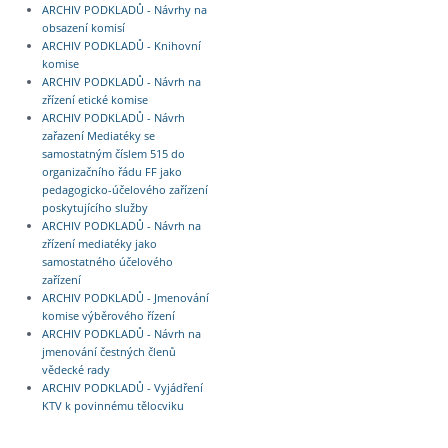
ARCHIV PODKLADŮ - Návrhy na
obsazení komisí
ARCHIV PODKLADŮ - Knihovní
komise
ARCHIV PODKLADŮ - Návrh na
zřízení etické komise
ARCHIV PODKLADŮ - Návrh
zařazení Mediatéky se
samostatným číslem 515 do
organizačního řádu FF jako
pedagogicko-účelového zařízení
poskytujícího služby
ARCHIV PODKLADŮ - Návrh na
zřízení mediatéky jako
samostatného účelového
zařízení
ARCHIV PODKLADŮ - Jmenování
komise výběrového řízení
ARCHIV PODKLADŮ - Návrh na
jmenování čestných členů
vědecké rady
ARCHIV PODKLADŮ - Vyjádření
KTV k povinnému tělocviku