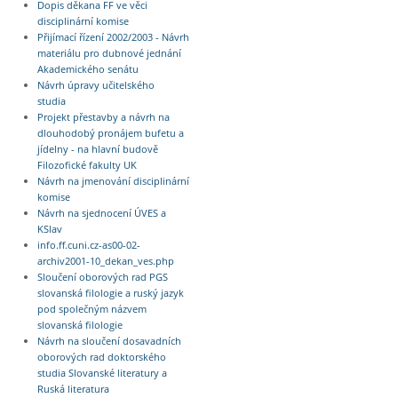
Dopis děkana FF ve věci
disciplinární komise
Přijímací řízení 2002/2003 - Návrh
materiálu pro dubnové jednání
Akademického senátu
Návrh úpravy učitelského
studia
Projekt přestavby a návrh na
dlouhodobý pronájem bufetu a
jídelny - na hlavní budově
Filozofické fakulty UK
Návrh na jmenování disciplinární
komise
Návrh na sjednocení ÚVES a
KSlav
info.ff.cuni.cz-as00-02-
archiv2001-10_dekan_ves.php
Sloučení oborových rad PGS
slovanská filologie a ruský jazyk
pod společným názvem
slovanská filologie
Návrh na sloučení dosavadních
oborových rad doktorského
studia Slovanské literatury a
Ruská literatura