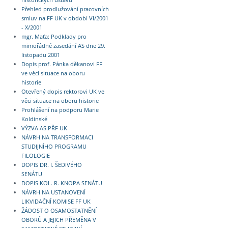
historických ústavů
Přehled prodlužování pracovních
smluv na FF UK v období VI/2001
- X/2001
mgr. Maťa: Podklady pro
mimořádné zasedání AS dne 29.
listopadu 2001
Dopis prof. Pánka děkanovi FF
ve věci situace na oboru
historie
Otevřený dopis rektorovi UK ve
věci situace na oboru historie
Prohlášení na podporu Marie
Koldinské
VÝZVA AS PŘF UK
NÁVRH NA TRANSFORMACI
STUDIJNÍHO PROGRAMU
FILOLOGIE
DOPIS DR. I. ŠEDIVÉHO
SENÁTU
DOPIS KOL. R. KNOPA SENÁTU
NÁVRH NA USTANOVENÍ
LIKVIDAČNÍ KOMISE FF UK
ŽÁDOST O OSAMOSTATNĚNÍ
OBORŮ A JEJICH PŘEMĚNA V