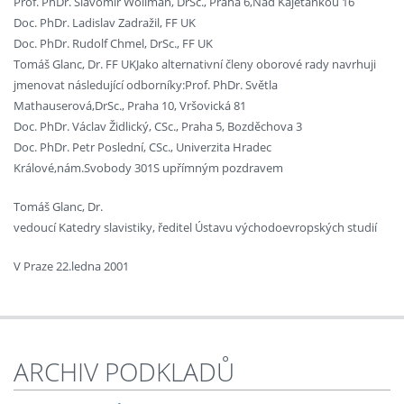
Prof. PhDr. Slavomír Wollman, DrSc., Praha 6,Nad Kajetánkou 16
Doc. PhDr. Ladislav Zadražil, FF UK
Doc. PhDr. Rudolf Chmel, DrSc., FF UK
Tomáš Glanc, Dr. FF UKJako alternativní členy oborové rady navrhuji
jmenovat následující odborníky:Prof. PhDr. Světla
Mathauserová,DrSc., Praha 10, Vršovická 81
Doc. PhDr. Václav Židlický, CSc., Praha 5, Bozděchova 3
Doc. PhDr. Petr Poslední, CSc., Univerzita Hradec
Králové,nám.Svobody 301S upřímným pozdravem
Tomáš Glanc, Dr.
vedoucí Katedry slavistiky, ředitel Ústavu východoevropských studií
V Praze 22.ledna 2001
ARCHIV PODKLADŮ