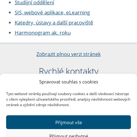
Studijní oddělení
SIS, webové aplikace, eLearning
Katedry, ústavy a další pracoviště
Harmonogram ak. roku
Zobrazit plnou verzi stránek
Rychlé kontakty
Spravovat souhlas s cookies
Filozofická fakulta
Univerzita Karlova
Tyto webové stránky používají soubory cookies a další sledovací nástroje
nám. Jana Palacha 1/2
s cílem vylepšení uživatelského prostředí, analýzy návštěvnosti webových
116 38 Praha 1
stránek a zjištění zdroje návštěvnosti.
IČO: 00216208
DIČ: CZ00216208
Přijmout vše
Další kontakty
Přijmout nezbytné