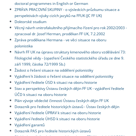
doctoral programmes in English or German
ZPRÁVA PRACOVNÍ SKUPINY - o výsledcích průzkumu situace a
perspektivách výuky cizích jazyků na FFUK (JC FF UK)
Doktorské studium
Věcný návrh vnitrofakultního přijímacího řízení pro rok 2002/2003 -
zpracoval dr. Josef Herman, proděkan FF UK, 7.2.2002
Zpráva proděkana Hermana - ve věci situace na oboru
polonistika
Návrh FF UK na úpravu struktury kmenového oboru vzdělávání 73:
Filologické vědy - (opatření Českého statistického úřadu ze dne 9.
září 1999, částka 72/1999 Sb.)
Žádost o řešení situace na oddělení polonistiky
Vyjádření k žádosti o řešení situace na oddělení polonistiky
Vyjádření ředitele ÚSD k situaci na oboru historie
Stav a perspektivy Ústavu českých dějin FF UK - vyjádření ředitele
ÚČD k situaci na oboru historie
Plán vývoje vědecké činnosti Ústavu českých dějin FF UK
Dotazník pro ředitele historických ústavů - Ústav českých dějin
Vyjádření ředitele ÚPRAV k situaci na oboru historie
Vyjádření ředitele ÚHSD k situaci na oboru historie
Vyjádření garantů
Dotazník PAS pro ředitele historických ústavů