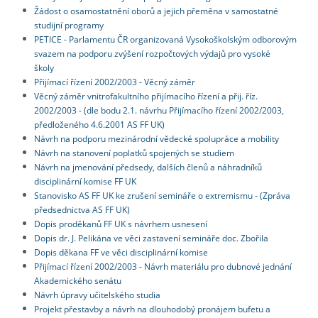
Žádost o osamostatnění oborů a jejich přeměna v samostatné
studijní programy
PETICE - Parlamentu ČR organizovaná Vysokoškolským odborovým
svazem na podporu zvýšení rozpočtových výdajů pro vysoké
školy
Přijímací řízení 2002/2003 - Věcný záměr
Věcný záměr vnitrofakultního přijímacího řízení a přij. říz.
2002/2003 - (dle bodu 2.1. návrhu Přijímacího řízení 2002/2003,
předloženého 4.6.2001 AS FF UK)
Návrh na podporu mezinárodní vědecké spolupráce a mobility
Návrh na stanovení poplatků spojených se studiem
Návrh na jmenování předsedy, dalších členů a náhradníků
disciplinární komise FF UK
Stanovisko AS FF UK ke zrušení semináře o extremismu - (Zpráva
předsednictva AS FF UK)
Dopis proděkanů FF UK s návrhem usnesení
Dopis dr. J. Pelikána ve věci zastavení semináře doc. Zbořila
Dopis děkana FF ve věci disciplinární komise
Přijímací řízení 2002/2003 - Návrh materiálu pro dubnové jednání
Akademického senátu
Návrh úpravy učitelského studia
Projekt přestavby a návrh na dlouhodobý pronájem bufetu a