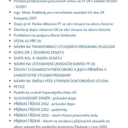
Přehled prodlužování pracovních smluv na FF UK v období VI/2001
- X/2001
mgr. Maťa: Podklady pro mimořádné zasedání AS dne 29.
listopadu 2001
Dopis prof. Pánka děkanovi FF ve věci situace na oboru historie
Otevřený dopis rektorovi UK ve věci situace na oboru historie
Prohlášení na podporu Marie Koldinské
VÝZVA AS PŘF UK
NÁVRH NA TRANSFORMACI STUDIJNÍHO PROGRAMU FILOLOGIE
DOPIS DR. I. ŠEDIVÉHO SENÁTU
DOPIS KOL. R. KNOPA SENÁTU
NÁVRH NA USTANOVENÍ LIKVIDAČNÍ KOMISE FF UK
ŽÁDOST O OSAMOSTATNĚNÍ OBORŮ A JEJICH PŘEMĚNA V
SAMOSTATNÉ STUDIJNÍ PROGRAMY
NÁVRH NA ZMĚNU VÝŠE STIPENDIÍ DOKTORSKÉHO STUDIA
PETICE
Podnět ke změně Stipendijního řádu UK
DLOUHODOBÝ ZÁMĚR - průvodní dopis
PŘIJÍMACÍ ŘÍZENÍ 2002 - průvodní dopis
PŘIJÍMACÍ ŘÍZENÍ 2002 - podmínky
PŘIJÍMACÍ ŘÍZENÍ 2002 - návrh řešení písemného kola
PŘIJÍMACÍ ŘÍZENÍ - Návrh na strukturu přijímacích zkoušek na
obory stávajícího studijního programu Filologie v roce 2002