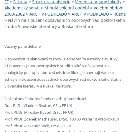
FF
>
Fakulta
>
Struktura a historie
>
Vedení a orgány fakulty
>
Akademický senát
>
Minulá volební období
>
Volební období
2000-2002
>
ARCHIV PODKLADŮ
>
ARCHIV PODKLADŮ – Různé
>
Návrh na sloučení dosavadních oborových rad doktorského
studia Slovanské literatury a Ruská literatura
Vážený pane děkane,
V souvislosti s plánovaným znovusjednocením Katedry slavistiky
s Ústavem východoevropských studií a také v návaznosti na
analogický postup v oboru slavistické filologie navrhuji Vám ke
schválení sloučení dosavadních oborových rad doktorského studia
Slovanské literatury a Ruská literatura.
Složení nové oborové rady navrhuji následující:
Doc. PhDr. Vladimír Svatoň, CSc., FF UK
Prof. PhDr. Miroslav Kvapil, DrSc., FF UK
Prof. PhDr. Zdeněk Mathauser, DrSc., 100 00 Praha 10,Vršovická 81
Prof. PhDr. Alexandr Stich, DrSc., FF UK