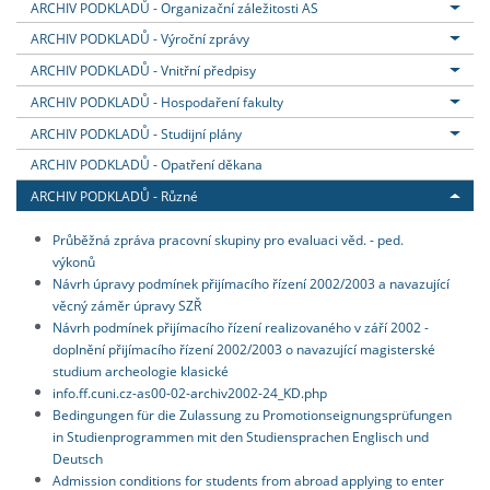
ARCHIV PODKLADŮ - Organizační záležitosti AS
ARCHIV PODKLADŮ - Výroční zprávy
ARCHIV PODKLADŮ - Vnitřní předpisy
ARCHIV PODKLADŮ - Hospodaření fakulty
ARCHIV PODKLADŮ - Studijní plány
ARCHIV PODKLADŮ - Opatření děkana
ARCHIV PODKLADŮ - Různé
Průběžná zpráva pracovní skupiny pro evaluaci věd. - ped.
výkonů
Návrh úpravy podmínek přijímacího řízení 2002/2003 a navazující
věcný záměr úpravy SZŘ
Návrh podmínek přijímacího řízení realizovaného v září 2002 -
doplnění přijímacího řízení 2002/2003 o navazující magisterské
studium archeologie klasické
info.ff.cuni.cz-as00-02-archiv2002-24_KD.php
Bedingungen für die Zulassung zu Promotionseignungsprüfungen
in Studienprogrammen mit den Studiensprachen Englisch und
Deutsch
Admission conditions for students from abroad applying to enter