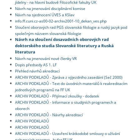
jídelny - na hlavní budově Filozofické fakulty UK
Návrh na jmenování disciplinární komise
Návrh na sjednocení ÚVES a KSlav
info.ff.cuni.cz-as00-02-archiv2001-10_dekan_ves.php
Sloučení oborových rad PGS slovanská filologie a ruský jazyk pod
společným názvem slovanská filologie
Návrh na sloučení dosavadních oborových rad
doktorského studia Slovanské literatury a Ruská
literatura
Návrh na jmenování nové členky VR
Dopis předsedy AS 1. LF
Přehled návrhů akreditací
ARCHIV PODKLADŮ - Zpráva z výjezdního zasedání (Seč 2000)
ARCHIV PODKLADŮ - Text do úvodních materiálů k reakreditacím
jednotlivých programů na FF UK
ARCHIV PODKLADŮ - Přijímací zkoušky - dodatek
ARCHIV PODKLADŮ - Informace o studijních programech a
oborech
ARCHIV PODKLADŮ - Návrhy akreditací
ARCHIV PODKLADŮ
ARCHIV PODKLADŮ
ARCHIV PODKLADŮ - Uzavření krátkodobé smlouvy o užívání
nebytových prosttor - bufet FF UK