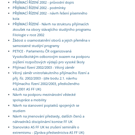
PŘIJÍMACÍ ŘÍZENÍ 2002 - průvodní dopis
PŘIJÍMACÍ ŘÍZENÍ 2002 - podmínky
PŘIJÍMACÍ ŘÍZENÍ 2002 - návrh řešení písemného
kola
PŘIJÍMACÍ ŘÍZENÍ - Návrh na strukturu přijímacích
zkoušek na obory stávajícího studijního programu
Filologie v roce 2002
Žádost o osamostatnění oborů a jejich přeměna v
samostatné studijní programy
PETICE - Parlamentu ČR organizovaná
Vysokoškolským odborovým svazem na podporu
zvýšení rozpočtových výdajů pro vysoké školy
Přijímací řízení 2002/2003 - Věcný záměr
Věcný záměr vnitrofakultního přijímacího řízení a
přij. říz. 2002/2003 - (dle bodu 2.1. návrhu
Přijímacího řízení 2002/2003, předloženého
4.6.2001 AS FF UK)
Návrh na podporu mezinárodní vědecké
spolupráce a mobility
Návrh na stanovení poplatků spojených se
studiem
Návrh na jmenování předsedy, dalších členů a
náhradníků disciplinární komise FF UK
Stanovisko AS FF UK ke zrušení semináře o
extremismu - (Zpráva předsednictva AS FF UK)