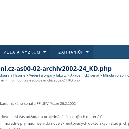
VĚDA A VÝZKUM
ZAHRANIČÍ
cuni.cz-as00-02-archiv2002-24_KD.php
 historie
t a jak se přihlásit
é a magisterské studium
výzkumu na FF UK
abídky a výběrová řízení
Pro m
Kurzy
Kurzy
Trans
Přijíž
uktura a historie
>
Vedení a orgány fakulty
>
Akademický senát
>
Minulá volební 
né
>
info.ff.cuni.cz-as00-02-archiv2002-24_KD.php
a další dokumenty
studijní programy
 studium
 kvalifikace
 studenti
Kniho
Progr
Studu
Vědec
Mimof
 benefity pro zaměstnance
k průběhu přijímaček
řízení
rojekty
í studenti
E-sho
Univer
Podpor
Publi
East 
kademického senátu FF UKV Praze 26.2.2002
 fakulty
í zaměstnanci
Výběr
dovoluji si Vás požádat o projednání následujících materiálů
mimořádné přijímací řízení do nově akreditovaných doktorských studijních p
koly FF UK
Vydav