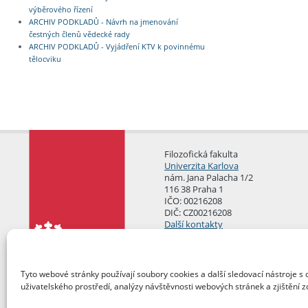
výběrového řízení
ARCHIV PODKLADŮ - Návrh na jmenování
čestných členů vědecké rady
ARCHIV PODKLADŮ - Vyjádření KTV k povinnému
tělocviku
Filozofická fakulta
Univerzita Karlova
nám. Jana Palacha 1/2
116 38 Praha 1
IČO: 00216208
DIČ: CZ00216208
Další kontakty
Podatelna
Tyto webové stránky používají soubory cookies a další sledovací nástroje s 
uživatelského prostředí, analýzy návštěvnosti webových stránek a zjištění z