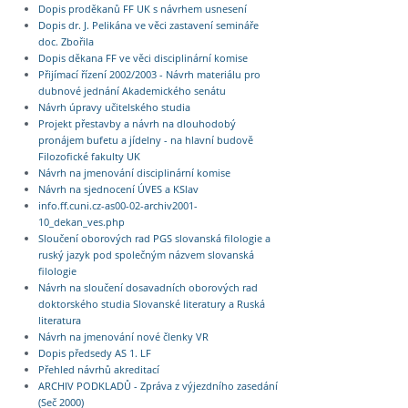
Dopis proděkanů FF UK s návrhem usnesení
Dopis dr. J. Pelikána ve věci zastavení semináře
doc. Zbořila
Dopis děkana FF ve věci disciplinární komise
Přijímací řízení 2002/2003 - Návrh materiálu pro
dubnové jednání Akademického senátu
Návrh úpravy učitelského studia
Projekt přestavby a návrh na dlouhodobý
pronájem bufetu a jídelny - na hlavní budově
Filozofické fakulty UK
Návrh na jmenování disciplinární komise
Návrh na sjednocení ÚVES a KSlav
info.ff.cuni.cz-as00-02-archiv2001-
10_dekan_ves.php
Sloučení oborových rad PGS slovanská filologie a
ruský jazyk pod společným názvem slovanská
filologie
Návrh na sloučení dosavadních oborových rad
doktorského studia Slovanské literatury a Ruská
literatura
Návrh na jmenování nové členky VR
Dopis předsedy AS 1. LF
Přehled návrhů akreditací
ARCHIV PODKLADŮ - Zpráva z výjezdního zasedání
(Seč 2000)