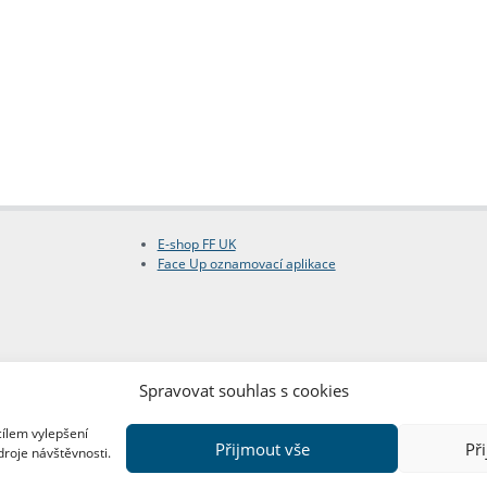
E-shop FF UK
Face Up oznamovací aplikace
Spravovat souhlas s cookies
cílem vylepšení
Přijmout vše
Př
droje návštěvnosti.