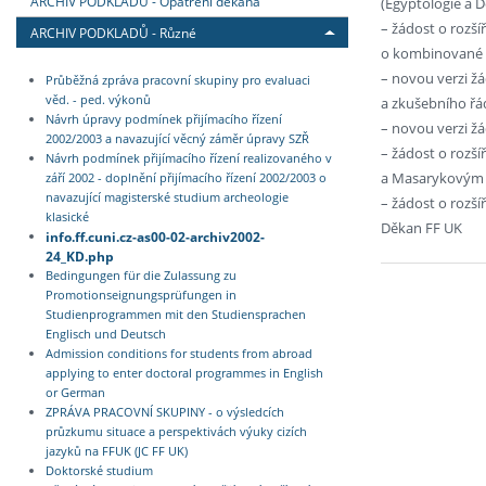
ARCHIV PODKLADŮ - Opatření děkana
(Egyptologie a Dě
– žádost o rozší
ARCHIV PODKLADŮ - Různé
o kombinované 
– novou verzi žá
Průběžná zpráva pracovní skupiny pro evaluaci
věd. - ped. výkonů
a zkušebního řá
Návrh úpravy podmínek přijímacího řízení
– novou verzi žá
2002/2003 a navazující věcný záměr úpravy SZŘ
– žádost o rozš
Návrh podmínek přijímacího řízení realizovaného v
a Masarykovým
září 2002 - doplnění přijímacího řízení 2002/2003 o
navazující magisterské studium archeologie
– žádost o rozší
klasické
Děkan FF UK
info.ff.cuni.cz-as00-02-archiv2002-
24_KD.php
Bedingungen für die Zulassung zu
Promotionseignungsprüfungen in
Studienprogrammen mit den Studiensprachen
Englisch und Deutsch
Admission conditions for students from abroad
applying to enter doctoral programmes in English
or German
ZPRÁVA PRACOVNÍ SKUPINY - o výsledcích
průzkumu situace a perspektivách výuky cizích
jazyků na FFUK (JC FF UK)
Doktorské studium