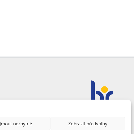
ijmout nezbytné
Zobrazit předvolby