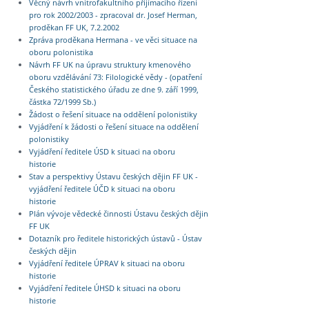
Věcný návrh vnitrofakultního přijímacího řízení
pro rok 2002/2003 - zpracoval dr. Josef Herman,
proděkan FF UK, 7.2.2002
Zpráva proděkana Hermana - ve věci situace na
oboru polonistika
Návrh FF UK na úpravu struktury kmenového
oboru vzdělávání 73: Filologické vědy - (opatření
Českého statistického úřadu ze dne 9. září 1999,
částka 72/1999 Sb.)
Žádost o řešení situace na oddělení polonistiky
Vyjádření k žádosti o řešení situace na oddělení
polonistiky
Vyjádření ředitele ÚSD k situaci na oboru
historie
Stav a perspektivy Ústavu českých dějin FF UK -
vyjádření ředitele ÚČD k situaci na oboru
historie
Plán vývoje vědecké činnosti Ústavu českých dějin
FF UK
Dotazník pro ředitele historických ústavů - Ústav
českých dějin
Vyjádření ředitele ÚPRAV k situaci na oboru
historie
Vyjádření ředitele ÚHSD k situaci na oboru
historie