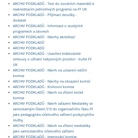
ARCHIV PODKLADŮ - Text do úvodních materiálů k
reakreditacím jednotlivých programů na FF UK
ARCHIV PODKLADŮ - Přijímací zkoušky -
dodatek
ARCHIV PODKLADŮ - Informace o studijních
programech a oborech
ARCHIV PODKLADŮ - Návrhy akreditací
ARCHIV PODKLADŮ
ARCHIV PODKLADŮ
ARCHIV PODKLADŮ - Uzavření krátkodobé
smlouvy o užívání nebytových prosttor - bufet FF
UK
ARCHIV PODKLADŮ - Návrh na ustavení ediční
komise
ARCHIV PODKLADŮ - Návrhy na obsazení komisí
ARCHIV PODKLADŮ - Knihovní komise
ARCHIV PODKLADŮ - Návrh na zřízení etické
komise
ARCHIV PODKLADŮ - Návrh zařazení Mediatéky se
samostatným číslem 515 do organizačního řádu FF
jako pedagogicko-účelového zařízení poskytujícího
služby
ARCHIV PODKLADŮ - Návrh na zřízení mediatéky
jako samostatného účelového zařízení
ARCHIV PODKLADŮ - Jmenování komise