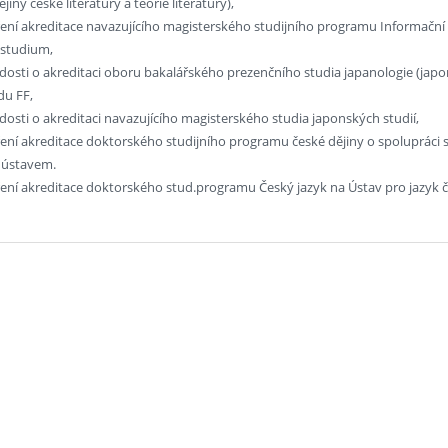
jiny české literatury a teorie literatury),
ření akreditace navazujícího magisterského studijního programu Informační 
studium,
dosti o akreditaci oboru bakalářského prezenčního studia japanologie (japons
du FF,
dosti o akreditaci navazujícího magisterského studia japonských studií,
íření akreditace doktorského studijního programu české dějiny o spoluprác
 ústavem.
ření akreditace doktorského stud.programu Český jazyk na Ústav pro jazyk č