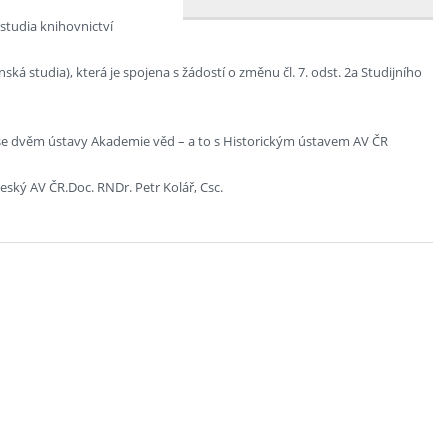
studia knihovnictví
ká studia), která je spojena s žádostí o změnu čl. 7. odst. 2a Studijního
i se dvěm ústavy Akademie věd – a to s Historickým ústavem AV ČR
eský AV ČR.Doc. RNDr. Petr Kolář, Csc.