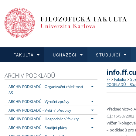
FAKULTA
UCHAZEČI
STUDUJÍCÍ
info.ff.
FAKULTA
UCHAZEČI
STUDUJÍCÍ
VĚDA A VÝZKUM
ZAHRANIČÍ
Struktura a
Co studova
Bakalářsk
O vědě a 
Aktuální n
ARCHIV PODKLADŮ
FF
>
Fakulta
>
Str
PODKLADŮ – Růz
ARCHIV PODKLADŮ - Organizační záležitosti
Dozvědět se více
Podat přihlášku
Dozvědět se více
Dozvědět se více
Dozvědět se více
Strategie 
Učitelské 
Doktorské
Akademické
Vyjíždějící
AS
ARCHIV PODKLADŮ - Výroční zprávy
Podpora a
Informace 
Rigorózní 
Granty a p
Přijíždějíc
Předsednictvo A
ARCHIV PODKLADŮ - Vnitřní předpisy
Č.j.: 15/SD/2002
ARCHIV PODKLADŮ - Hospodaření fakulty
Absolventi
Vyjíždějíc
Vážení kolegové,
ARCHIV PODKLADŮ - Studijní plány
– podkladů pro 
Fakultní š