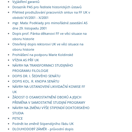
Vyjádření garantů
Dotazník PAS pro ředitele historických ústavů
Přehled prodlužování pracovních smluv na FF UK v
období VI/2001 - X/2001
mgr. Maťa: Podklady pro mimořádné zasedání AS
dne 29. listopadu 2001
Dopis prof. Pánka děkanovi FF ve věci situace na
oboru historie
Otevřený dopis rektorovi UK ve věci situace na
oboru historie
Prohlášení na podporu Marie Koldinské
VÝZVA AS PŘF UK
NÁVRH NA TRANSFORMACI STUDIJNÍHO
PROGRAMU FILOLOGIE
DOPIS DR. I. ŠEDIVÉHO SENÁTU
DOPIS KOL. R. KNOPA SENÁTU
NÁVRH NA USTANOVENÍ LIKVIDAČNÍ KOMISE FF
UK
ŽÁDOST O OSAMOSTATNĚNÍ OBORŮ A JEJICH
PŘEMĚNA V SAMOSTATNÉ STUDIJNÍ PROGRAMY
NÁVRH NA ZMĚNU VÝŠE STIPENDIÍ DOKTORSKÉHO
STUDIA
PETICE
Podnět ke změně Stipendijního řádu UK
DLOUHODOBÝ ZÁMĚR - průvodní dopis