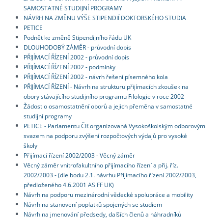
SAMOSTATNÉ STUDIJNÍ PROGRAMY
NÁVRH NA ZMĚNU VÝŠE STIPENDIÍ DOKTORSKÉHO STUDIA
PETICE
Podnět ke změně Stipendijního řádu UK
DLOUHODOBÝ ZÁMĚR - průvodní dopis
PŘIJÍMACÍ ŘÍZENÍ 2002 - průvodní dopis
PŘIJÍMACÍ ŘÍZENÍ 2002 - podmínky
PŘIJÍMACÍ ŘÍZENÍ 2002 - návrh řešení písemného kola
PŘIJÍMACÍ ŘÍZENÍ - Návrh na strukturu přijímacích zkoušek na
obory stávajícího studijního programu Filologie v roce 2002
Žádost o osamostatnění oborů a jejich přeměna v samostatné
studijní programy
PETICE - Parlamentu ČR organizovaná Vysokoškolským odborovým
svazem na podporu zvýšení rozpočtových výdajů pro vysoké
školy
Přijímací řízení 2002/2003 - Věcný záměr
Věcný záměr vnitrofakultního přijímacího řízení a přij. říz.
2002/2003 - (dle bodu 2.1. návrhu Přijímacího řízení 2002/2003,
předloženého 4.6.2001 AS FF UK)
Návrh na podporu mezinárodní vědecké spolupráce a mobility
Návrh na stanovení poplatků spojených se studiem
Návrh na jmenování předsedy, dalších členů a náhradníků