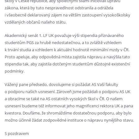
školy v České republice, aby společnými silami iniciovali úpravu
zákona, která by tuto nespravedlnost odstranila a odrážela
i všeobecně deklarovaný zájem na větším zastoupení vysokoškolsky
vzdělaných občanů našeho státu.
Akademický senát 1. LF UK považuje výši stipendia přiznávaného
studentům PGS za hrubě nedostatečnou, a to zvláště vzhledem
k trvání studia a vzhledem k aktuální hodnotě minimální mzdy v ČR.
Proto apeluje, aby odpovědná místa zajistila nápravu a navýšila tato
stipendia tak, aby zajistila dotčeným studentům důstojné existenční
podmínky.
Vážený pane předsedo, dovolujeme si požádat AS Vaší fakulty
o podporu našich usnesení. Zároveň jsme požádali o podporu AS UK
a obracíme se také na AS ostatních vysokých škol v ČR. O našem
usnesení budeme též informovat jeho magnificenci rektora UK a pana
kvestora. Doufáme, že shromáždíme dostatečnou podporu, aby bylo
možno účinně žádat zodpovědné instituce o nápravu nynějšího stavu.
S pozdravem