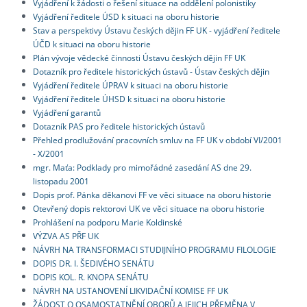
Vyjádření k žádosti o řešení situace na oddělení polonistiky
Vyjádření ředitele ÚSD k situaci na oboru historie
Stav a perspektivy Ústavu českých dějin FF UK - vyjádření ředitele
ÚČD k situaci na oboru historie
Plán vývoje vědecké činnosti Ústavu českých dějin FF UK
Dotazník pro ředitele historických ústavů - Ústav českých dějin
Vyjádření ředitele ÚPRAV k situaci na oboru historie
Vyjádření ředitele ÚHSD k situaci na oboru historie
Vyjádření garantů
Dotazník PAS pro ředitele historických ústavů
Přehled prodlužování pracovních smluv na FF UK v období VI/2001
- X/2001
mgr. Maťa: Podklady pro mimořádné zasedání AS dne 29.
listopadu 2001
Dopis prof. Pánka děkanovi FF ve věci situace na oboru historie
Otevřený dopis rektorovi UK ve věci situace na oboru historie
Prohlášení na podporu Marie Koldinské
VÝZVA AS PŘF UK
NÁVRH NA TRANSFORMACI STUDIJNÍHO PROGRAMU FILOLOGIE
DOPIS DR. I. ŠEDIVÉHO SENÁTU
DOPIS KOL. R. KNOPA SENÁTU
NÁVRH NA USTANOVENÍ LIKVIDAČNÍ KOMISE FF UK
ŽÁDOST O OSAMOSTATNĚNÍ OBORŮ A JEJICH PŘEMĚNA V