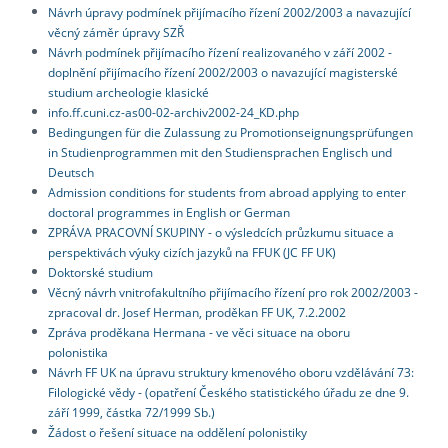
Návrh úpravy podmínek přijímacího řízení 2002/2003 a navazující
věcný záměr úpravy SZŘ
Návrh podmínek přijímacího řízení realizovaného v září 2002 -
doplnění přijímacího řízení 2002/2003 o navazující magisterské
studium archeologie klasické
info.ff.cuni.cz-as00-02-archiv2002-24_KD.php
Bedingungen für die Zulassung zu Promotionseignungsprüfungen
in Studienprogrammen mit den Studiensprachen Englisch und
Deutsch
Admission conditions for students from abroad applying to enter
doctoral programmes in English or German
ZPRÁVA PRACOVNÍ SKUPINY - o výsledcích průzkumu situace a
perspektivách výuky cizích jazyků na FFUK (JC FF UK)
Doktorské studium
Věcný návrh vnitrofakultního přijímacího řízení pro rok 2002/2003 -
zpracoval dr. Josef Herman, proděkan FF UK, 7.2.2002
Zpráva proděkana Hermana - ve věci situace na oboru
polonistika
Návrh FF UK na úpravu struktury kmenového oboru vzdělávání 73:
Filologické vědy - (opatření Českého statistického úřadu ze dne 9.
září 1999, částka 72/1999 Sb.)
Žádost o řešení situace na oddělení polonistiky