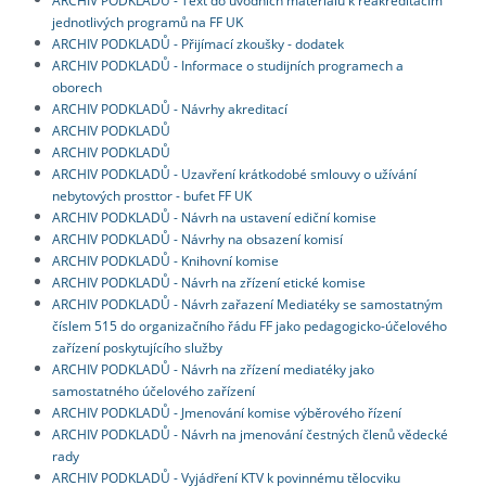
jednotlivých programů na FF UK
ARCHIV PODKLADŮ - Přijímací zkoušky - dodatek
ARCHIV PODKLADŮ - Informace o studijních programech a
oborech
ARCHIV PODKLADŮ - Návrhy akreditací
ARCHIV PODKLADŮ
ARCHIV PODKLADŮ
ARCHIV PODKLADŮ - Uzavření krátkodobé smlouvy o užívání
nebytových prosttor - bufet FF UK
ARCHIV PODKLADŮ - Návrh na ustavení ediční komise
ARCHIV PODKLADŮ - Návrhy na obsazení komisí
ARCHIV PODKLADŮ - Knihovní komise
ARCHIV PODKLADŮ - Návrh na zřízení etické komise
ARCHIV PODKLADŮ - Návrh zařazení Mediatéky se samostatným
číslem 515 do organizačního řádu FF jako pedagogicko-účelového
zařízení poskytujícího služby
ARCHIV PODKLADŮ - Návrh na zřízení mediatéky jako
samostatného účelového zařízení
ARCHIV PODKLADŮ - Jmenování komise výběrového řízení
ARCHIV PODKLADŮ - Návrh na jmenování čestných členů vědecké
rady
ARCHIV PODKLADŮ - Vyjádření KTV k povinnému tělocviku