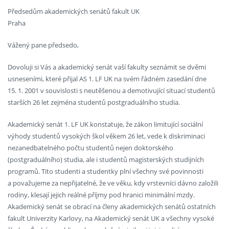
Předsedům akademických senátů fakult UK
Praha
Vážený pane předsedo,
Dovoluji si Vás a akademický senát vaší fakulty seznámit se dvěmi
usneseními, které přijal AS 1. LF UK na svém řádném zasedání dne
15. 1. 2001 v souvislosti s neutěšenou a demotivující situací studentů
starších 26 let zejména studentů postgraduálního studia.
Akademický senát 1. LF UK konstatuje, že zákon limitující sociální
výhody studentů vysokých škol věkem 26 let, vede k diskriminaci
nezanedbatelného počtu studentů nejen doktorského
(postgraduálního) studia, ale i studentů magisterských studijních
programů. Tito studenti a studentky plní všechny své povinnosti
a považujeme za nepřijatelné, že ve věku, kdy vrstevníci dávno založili
rodiny, klesají jejich reálné příjmy pod hranici minimální mzdy.
Akademický senát se obrací na členy akademických senátů ostatních
fakult Univerzity Karlovy, na Akademický senát UK a všechny vysoké