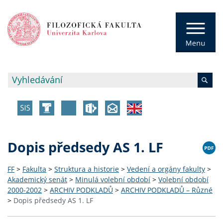
Dopis předsedy AS 1. LF
FF
>
Fakulta
>
Struktura a historie
>
Vedení a orgány fakulty
>
Akademický senát
>
Minulá volební období
>
Volební období
2000-2002
>
ARCHIV PODKLADŮ
>
ARCHIV PODKLADŮ – Různé
>
Dopis předsedy AS 1. LF