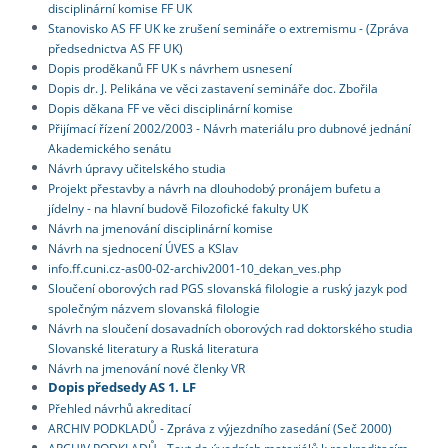
disciplinární komise FF UK
Stanovisko AS FF UK ke zrušení semináře o extremismu - (Zpráva
předsednictva AS FF UK)
Dopis proděkanů FF UK s návrhem usnesení
Dopis dr. J. Pelikána ve věci zastavení semináře doc. Zbořila
Dopis děkana FF ve věci disciplinární komise
Přijímací řízení 2002/2003 - Návrh materiálu pro dubnové jednání
Akademického senátu
Návrh úpravy učitelského studia
Projekt přestavby a návrh na dlouhodobý pronájem bufetu a
jídelny - na hlavní budově Filozofické fakulty UK
Návrh na jmenování disciplinární komise
Návrh na sjednocení ÚVES a KSlav
info.ff.cuni.cz-as00-02-archiv2001-10_dekan_ves.php
Sloučení oborových rad PGS slovanská filologie a ruský jazyk pod
společným názvem slovanská filologie
Návrh na sloučení dosavadních oborových rad doktorského studia
Slovanské literatury a Ruská literatura
Návrh na jmenování nové členky VR
Dopis předsedy AS 1. LF
Přehled návrhů akreditací
ARCHIV PODKLADŮ - Zpráva z výjezdního zasedání (Seč 2000)
ARCHIV PODKLADŮ - Text do úvodních materiálů k reakreditacím