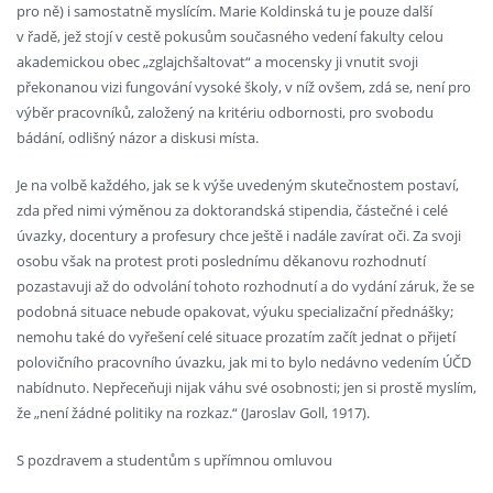
pro ně) i samostatně myslícím. Marie Koldinská tu je pouze další
v řadě, jež stojí v cestě pokusům současného vedení fakulty celou
akademickou obec „zglajchšaltovat“ a mocensky ji vnutit svoji
překonanou vizi fungování vysoké školy, v níž ovšem, zdá se, není pro
výběr pracovníků, založený na kritériu odbornosti, pro svobodu
bádání, odlišný názor a diskusi místa.
Je na volbě každého, jak se k výše uvedeným skutečnostem postaví,
zda před nimi výměnou za doktorandská stipendia, částečné i celé
úvazky, docentury a profesury chce ještě i nadále zavírat oči. Za svoji
osobu však na protest proti poslednímu děkanovu rozhodnutí
pozastavuji až do odvolání tohoto rozhodnutí a do vydání záruk, že se
podobná situace nebude opakovat, výuku specializační přednášky;
nemohu také do vyřešení celé situace prozatím začít jednat o přijetí
polovičního pracovního úvazku, jak mi to bylo nedávno vedením ÚČD
nabídnuto. Nepřeceňuji nijak váhu své osobnosti; jen si prostě myslím,
že „není žádné politiky na rozkaz.“ (Jaroslav Goll, 1917).
S pozdravem a studentům s upřímnou omluvou