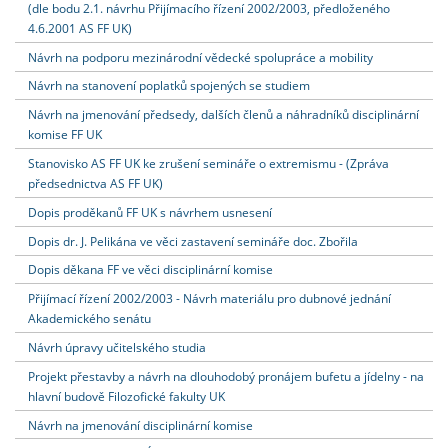
(dle bodu 2.1. návrhu Přijímacího řízení 2002/2003, předloženého
4.6.2001 AS FF UK)
Návrh na podporu mezinárodní vědecké spolupráce a mobility
Návrh na stanovení poplatků spojených se studiem
Návrh na jmenování předsedy, dalších členů a náhradníků disciplinární
komise FF UK
Stanovisko AS FF UK ke zrušení semináře o extremismu - (Zpráva
předsednictva AS FF UK)
Dopis proděkanů FF UK s návrhem usnesení
Dopis dr. J. Pelikána ve věci zastavení semináře doc. Zbořila
Dopis děkana FF ve věci disciplinární komise
Přijímací řízení 2002/2003 - Návrh materiálu pro dubnové jednání
Akademického senátu
Návrh úpravy učitelského studia
Projekt přestavby a návrh na dlouhodobý pronájem bufetu a jídelny - na
hlavní budově Filozofické fakulty UK
Návrh na jmenování disciplinární komise