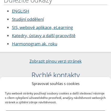
ENGLISH
Studijní oddělení
SIS, webové aplikace, eLearning
Katedry, ústavy a další pracoviště
Harmonogram ak. roku
Zobrazit plnou verzi stránek
Rychlé kontakty
Spravovat souhlas s cookies
Filozofická fakulta
Univerzita Karlova
Tyto webové stránky používají soubory cookies a další sledovací nástroje
nám. Jana Palacha 1/2
s cílem vylepšení uživatelského prostředí, analýzy návštěvnosti webových
116 38 Praha 1
stránek a zjištění zdroje návštěvnosti.
IČO: 00216208