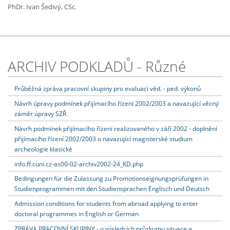
PhDr. Ivan Šedivý, CSc.
ARCHIV PODKLADŮ - Různé
Průběžná zpráva pracovní skupiny pro evaluaci věd. - ped. výkonů
Návrh úpravy podmínek přijímacího řízení 2002/2003 a navazující věcný
záměr úpravy SZŘ
Návrh podmínek přijímacího řízení realizovaného v září 2002 - doplnění
přijímacího řízení 2002/2003 o navazující magisterské studium
archeologie klasické
info.ff.cuni.cz-as00-02-archiv2002-24_KD.php
Bedingungen für die Zulassung zu Promotionseignungsprüfungen in
Studienprogrammen mit den Studiensprachen Englisch und Deutsch
Admission conditions for students from abroad applying to enter
doctoral programmes in English or German
ZPRÁVA PRACOVNÍ SKUPINY - o výsledcích průzkumu situace a