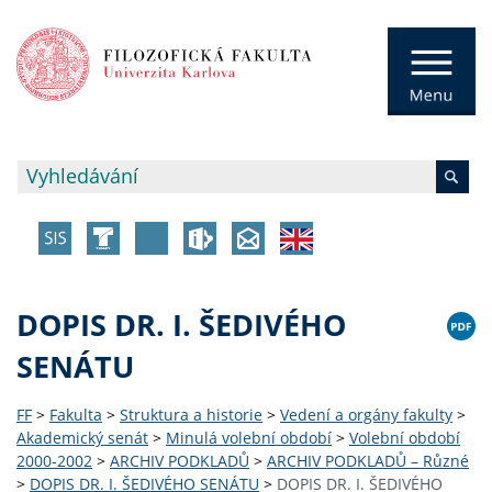
DOPIS DR. I. ŠEDIVÉHO
SENÁTU
FF
>
Fakulta
>
Struktura a historie
>
Vedení a orgány fakulty
>
Akademický senát
>
Minulá volební období
>
Volební období
2000-2002
>
ARCHIV PODKLADŮ
>
ARCHIV PODKLADŮ – Různé
>
DOPIS DR. I. ŠEDIVÉHO SENÁTU
>
DOPIS DR. I. ŠEDIVÉHO