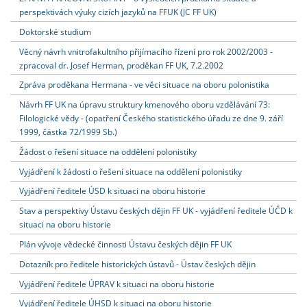
perspektivách výuky cizích jazyků na FFUK (JC FF UK)
Doktorské studium
Věcný návrh vnitrofakultního přijímacího řízení pro rok 2002/2003 -
zpracoval dr. Josef Herman, proděkan FF UK, 7.2.2002
Zpráva proděkana Hermana - ve věci situace na oboru polonistika
Návrh FF UK na úpravu struktury kmenového oboru vzdělávání 73:
Filologické vědy - (opatření Českého statistického úřadu ze dne 9. září
1999, částka 72/1999 Sb.)
Žádost o řešení situace na oddělení polonistiky
Vyjádření k žádosti o řešení situace na oddělení polonistiky
Vyjádření ředitele ÚSD k situaci na oboru historie
Stav a perspektivy Ústavu českých dějin FF UK - vyjádření ředitele ÚČD k
situaci na oboru historie
Plán vývoje vědecké činnosti Ústavu českých dějin FF UK
Dotazník pro ředitele historických ústavů - Ústav českých dějin
Vyjádření ředitele ÚPRAV k situaci na oboru historie
Vyjádření ředitele ÚHSD k situaci na oboru historie