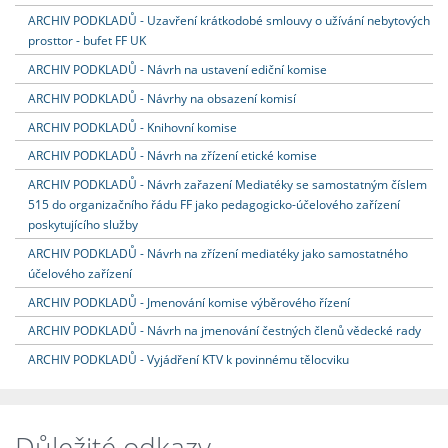
ARCHIV PODKLADŮ - Uzavření krátkodobé smlouvy o užívání nebytových
prosttor - bufet FF UK
ARCHIV PODKLADŮ - Návrh na ustavení ediční komise
ARCHIV PODKLADŮ - Návrhy na obsazení komisí
ARCHIV PODKLADŮ - Knihovní komise
ARCHIV PODKLADŮ - Návrh na zřízení etické komise
ARCHIV PODKLADŮ - Návrh zařazení Mediatéky se samostatným číslem
515 do organizačního řádu FF jako pedagogicko-účelového zařízení
poskytujícího služby
ARCHIV PODKLADŮ - Návrh na zřízení mediatéky jako samostatného
účelového zařízení
ARCHIV PODKLADŮ - Jmenování komise výběrového řízení
ARCHIV PODKLADŮ - Návrh na jmenování čestných členů vědecké rady
ARCHIV PODKLADŮ - Vyjádření KTV k povinnému tělocviku
Důležité odkazy