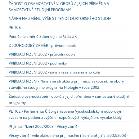
ŽÁDOST O OSAMOSTATNĚNÍ OBORŮ A JEJICH PŘEMĚNA V
SAMOSTATNÉ STUDIJNÍ PROGRAMY
NÁVRH NA ZMĚNU VÝŠE STIPENDIÍ DOKTORSKÉHO STUDIA
PETICE
Podnět ke změně Stipendijního řádu UK
DLOUHODOBÝ ZÁMĚR - průvodní dopis
PŘIJÍMACÍ ŘÍZENÍ 2002 - průvodní dopis
PŘIJÍMACÍ ŘÍZENÍ 2002 - podmínky
PŘIJÍMACÍ ŘÍZENÍ 2002 - návrh řešení písemného kola
PŘIJÍMACÍ ŘÍZENÍ - Návrh na strukturu přijímacích zkoušek na obory
stávajícího studijního programu Filologie v roce 2002
Žádost o osamostatnění oborů a jejich přeměna v samostatné studijní
programy
PETICE - Parlamentu ČR organizovaná Vysokoškolským odborovým
svazem na podporu zvýšení rozpočtových výdajů pro vysoké školy
Přijímací řízení 2002/2003 - Věcný záměr
Věcný záměr vnitrofakultního přijímacího řízení a přij. říz. 2002/2003 -