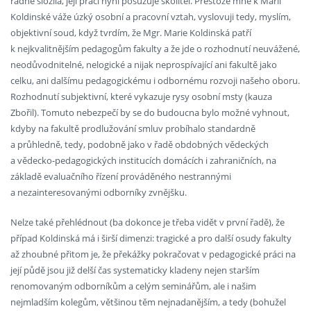
řádně složila, její práci nyní posuzuje školitel. Přestože mne k Marii
Koldinské váže úzký osobní a pracovní vztah, vyslovuji tedy, myslím,
objektivní soud, když tvrdím, že Mgr. Marie Koldinská patří
k nejkvalitnějším pedagogům fakulty a že jde o rozhodnutí neuvážené,
neodůvodnitelné, nelogické a nijak neprospívající ani fakultě jako
celku, ani dalšímu pedagogickému i odbornému rozvoji našeho oboru.
Rozhodnutí subjektivní, které vykazuje rysy osobní msty (kauza
Zbořil). Tomuto nebezpečí by se do budoucna bylo možné vyhnout,
kdyby na fakultě prodlužování smluv probíhalo standardně
a průhledně, tedy, podobně jako v řadě obdobných vědeckých
a vědecko-pedagogických institucích domácích i zahraničních, na
základě evaluačního řízení prováděného nestrannými
a nezainteresovanými odborníky zvnějšku.
Nelze také přehlédnout (ba dokonce je třeba vidět v první řadě), že
případ Koldinská má i širší dimenzi: tragické a pro další osudy fakulty
až zhoubné přitom je, že překážky pokračovat v pedagogické práci na
její půdě jsou již delší čas systematicky kladeny nejen starším
renomovaným odborníkům a celým seminářům, ale i našim
nejmladším kolegům, většinou těm nejnadanějším, a tedy (bohužel