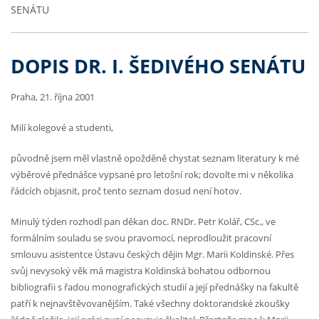
SENÁTU
DOPIS DR. I. ŠEDIVÉHO SENÁTU
Praha, 21. října 2001
Milí kolegové a studenti,
původně jsem měl vlastně opožděně chystat seznam literatury k mé
výběrové přednášce vypsané pro letošní rok; dovolte mi v několika
řádcích objasnit, proč tento seznam dosud není hotov.
Minulý týden rozhodl pan děkan doc. RNDr. Petr Kolář, CSc., ve
formálním souladu se svou pravomocí, neprodloužit pracovní
smlouvu asistentce Ústavu českých dějin Mgr. Marii Koldinské. Přes
svůj nevysoký věk má magistra Koldinská bohatou odbornou
bibliografii s řadou monografických studií a její přednášky na fakultě
patří k nejnavštěvovanějším. Také všechny doktorandské zkoušky