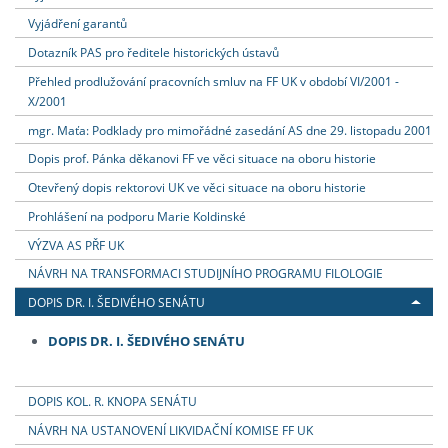
Vyjádření garantů
Dotazník PAS pro ředitele historických ústavů
Přehled prodlužování pracovních smluv na FF UK v období VI/2001 -
X/2001
mgr. Maťa: Podklady pro mimořádné zasedání AS dne 29. listopadu 2001
Dopis prof. Pánka děkanovi FF ve věci situace na oboru historie
Otevřený dopis rektorovi UK ve věci situace na oboru historie
Prohlášení na podporu Marie Koldinské
VÝZVA AS PŘF UK
NÁVRH NA TRANSFORMACI STUDIJNÍHO PROGRAMU FILOLOGIE
DOPIS DR. I. ŠEDIVÉHO SENÁTU
DOPIS DR. I. ŠEDIVÉHO SENÁTU
DOPIS KOL. R. KNOPA SENÁTU
NÁVRH NA USTANOVENÍ LIKVIDAČNÍ KOMISE FF UK