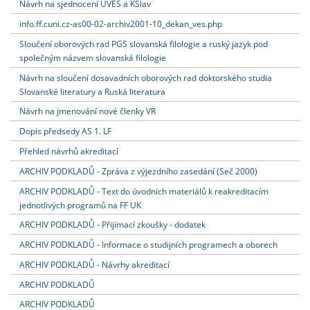
Návrh na sjednocení ÚVES a KSlav
info.ff.cuni.cz-as00-02-archiv2001-10_dekan_ves.php
Sloučení oborových rad PGS slovanská filologie a ruský jazyk pod
společným názvem slovanská filologie
Návrh na sloučení dosavadních oborových rad doktorského studia
Slovanské literatury a Ruská literatura
Návrh na jmenování nové členky VR
Dopis předsedy AS 1. LF
Přehled návrhů akreditací
ARCHIV PODKLADŮ - Zpráva z výjezdního zasedání (Seč 2000)
ARCHIV PODKLADŮ - Text do úvodních materiálů k reakreditacím
jednotlivých programů na FF UK
ARCHIV PODKLADŮ - Přijímací zkoušky - dodatek
ARCHIV PODKLADŮ - Informace o studijních programech a oborech
ARCHIV PODKLADŮ - Návrhy akreditací
ARCHIV PODKLADŮ
ARCHIV PODKLADŮ