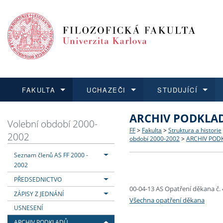
FAKULTA
UCHAZEČI
STUDUJÍCÍ
ARCHIV PODKLAD
FAKULTA
UCHAZEČI
STUDUJÍCÍ
VĚDA A VÝZKUM
ZAHRANIČÍ
Struktura a historie
Co studovat a jak se přihlá
Bakalářské a magisterské
O vědě a výzkumu na FF
Aktuální nabídky a výběrov
Volební období 2000-
FF
>
Fakulta
>
Struktura a historie
2002
období 2000-2002
>
ARCHIV POD
Dozvědět se více
Podat přihlášku
Dozvědět se více
Dozvědět se více
Dozvědět se více
Strategie a další dokumen
Učitelské studijní program
Doktorské studium
Akademické kvalifikace
Vyjíždějící studenti
Seznam členů AS FF 2000 -
2002
Podpora a benefity pro z
Informace k průběhu přijím
Rigorózní řízení
Granty a projekty
Přijíždějící studenti
PŘEDSEDNICTVO
00-04-13 AS Opatření děkana č. 
ZÁPISY Z JEDNÁNÍ
Absolventi fakulty
Vyjíždějící zaměstnanci
Všechna opatření děkana
USNESENÍ
Fakultní školy FF UK
ARCHIV PODKLADŮ