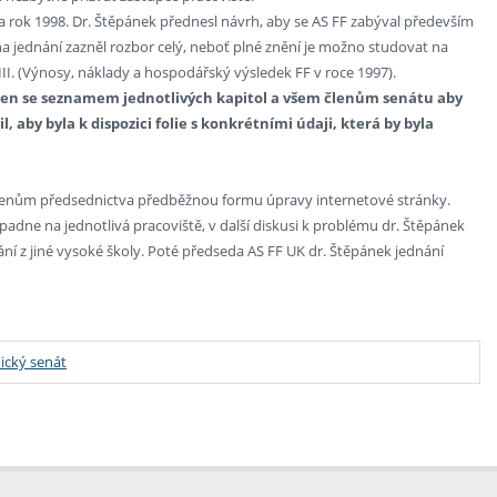
 rok 1998. Dr. Štěpánek přednesl návrh, aby se AS FF zabýval především
na jednání zazněl rozbor celý, neboť plné znění je možno studovat na
 III. (Výnosy, náklady a hospodářský výsledek FF v roce 1997).
men se seznamem jednotlivých kapitol a všem členům senátu aby
 aby byla k dispozici folie s konkrétními údaji, která by byla
al členům předsednictva předběžnou formu úpravy internetové stránky.
ipadne na jednotlivá pracoviště, v další diskusi k problému dr. Štěpánek
ní z jiné vysoké školy. Poté předseda AS FF UK dr. Štěpánek jednání
cký senát