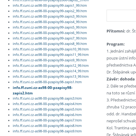
info.ff.cuni.cz-as98-00-pzapisy2000-zapis2_3.htm
info.ff.cuni.cz-as98-00-pzapisy99-zapis1_99.htm
info.ff.cuni.cz-as98-00-pzapisy99-zapis2_99.htm
info.ff.cuni.cz-as98-00-pzapisy99-zapis3_99.htm
info.ff.cuni.cz-as98-00-pzapisy99-zapis4_99.htm
info.ff.cuni.cz-as98-00-pzapisy99-zapis5_99.htm
Přítomni:
dr. Št
info.ff.cuni.cz-as98-00-pzapisy99-zapis6_99.htm
info.ff.cuni.cz-as98-00-pzapisy99-zapis7_99.htm
Program:
info.ff.cuni.cz-as98-00-pzapisy99-zapis8_99.htm
info.ff.cuni.cz-as98-00-pzapisy99-zapis10_99.htm
1. Jednání zahá
info.ff.cuni.cz-as98-00-pzapisy99-zapis11_99.htm
pouze ústní info
info.ff.cuni.cz-as98-00-pzapisy99-zapis9_99.htm
předsednictva AS
info.ff.cuni.cz-as98-00-pzapisy99-zapis12_99.htm
info.ff.cuni.cz-as98-00-pzapisy99-zapis14_99.htm
Dr. Štěpánek upo
info.ff.cuni.cz-as98-00-pzapisy99-zapis13_99.htm
Závěr: dohoda 
info.ff.cuni.cz-as98-00-pzapisy98-zapis1.htm
2. Dále se předs
info.ff.cuni.cz-as98-00-pzapisy98-
na toto se různí
zapis2.htm
info.ff.cuni.cz-as98-00-pzapisy98-zapis3.htm
3. Předsednictv
info.ff.cuni.cz-as98-00-pzapisy98-zapis4.htm
zhruba 12 praco
info.ff.cuni.cz-as98-00-pzapisy98-zapis5.htm
odd. dr. Handze
info.ff.cuni.cz-as98-00-pzapisy98-zapis6.htm
neprošel schval
info.ff.cuni.cz-as98-00-pzapisy98-zapis7.htm
info.ff.cuni.cz-as98-00-pzapisy98-zapis8.htm
Kol. Trantina up
info.ff.cuni.cz-as98-00-pzapisy98-zapis9.htm
Dr. Štěpánek ješ