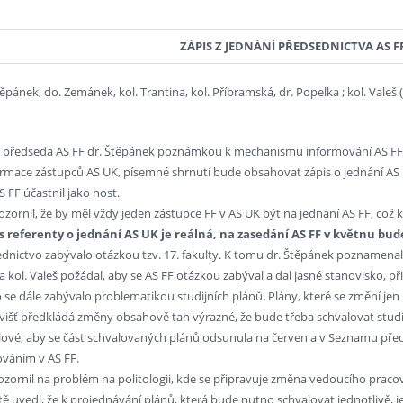
ZÁPIS Z JEDNÁNÍ PŘEDSEDNICTVA AS FF 
ěpánek, do. Zemánek, kol. Trantina, kol. Příbramská, dr. Popelka ; kol. Valeš 
jil předseda AS FF dr. Štěpánek poznámkou k mechanismu informování AS FF o
rmace zástupců AS UK, písemné shrnutí bude obsahovat zápis o jednání AS FF.
 FF účastnil jako host.
zornil, že by měl vždy jeden zástupce FF v AS UK být na jednání AS FF, což kol
s referenty o jednání AS UK je reálná, na zasedání AS FF v květnu bu
ednictvo zabývalo otázkou tzv. 17. fakulty. K tomu dr. Štěpánek poznamenal, ž
 a kol. Valeš požádal, aby se AS FF otázkou zabýval a dal jasné stanovisko, př
o se dále zabývalo problematikou studijních plánů. Plány, které se změní j
višť předkládá změny obsahově tah výrazné, že bude třeba schvalovat studij
lové, aby se část schvalovaných plánů odsunula na červen a v Seznamu pře
ováním v AS FF.
ozornil na problém na politologii, kde se připravuje změna vedoucího praco
tě uvedl, že k projednávání plánů, která bude nutno schvalovat jednotlivě, j