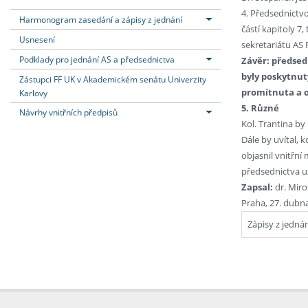
4. Předsednictv
Harmonogram zasedání a zápisy z jednání
částí kapitoly 7
Usnesení
sekretariátu AS 
Podklady pro jednání AS a předsednictva
Závěr: předsed
byly poskytnuty
Zástupci FF UK v Akademickém senátu Univerzity
promítnuta a 
Karlovy
5. Různé
Návrhy vnitřních předpisů
Kol. Trantina by
Dále by uvítal, 
objasnil vnitřní
předsednictva u
Zapsal:
dr. Miro
Praha, 27. dubn
Zápisy z jedná