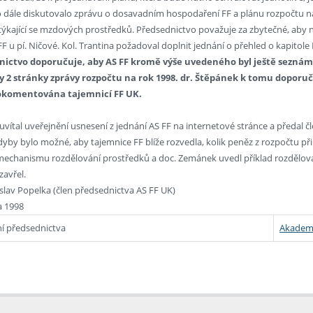
o dále diskutovalo zprávu o dosavadním hospodaření FF a plánu rozpočtu na
, týkající se mzdových prostředků. Předsednictvo považuje za zbytečné, aby 
FF u pí. Ničové. Kol. Trantina požadoval doplnit jednání o přehled o kapitole
nictvo doporučuje, aby AS FF kromě výše uvedeného byl ještě sezná
 2 stránky zprávy rozpočtu na rok 1998. dr. Štěpánek k tomu doporučil,
okomentována tajemnicí FF UK.
 uvítal uveřejnění usnesení z jednání AS FF na internetové stránce a před
kdyby bylo možné, aby tajemnice FF blíže rozvedla, kolik peněz z rozpočtu př
 mechanismu rozdělování prostředků a doc. Zemánek uvedl příklad rozdělová
zavřel.
slav Popelka (člen předsednictva AS FF UK)
a 1998
ní předsednictva
Akademi