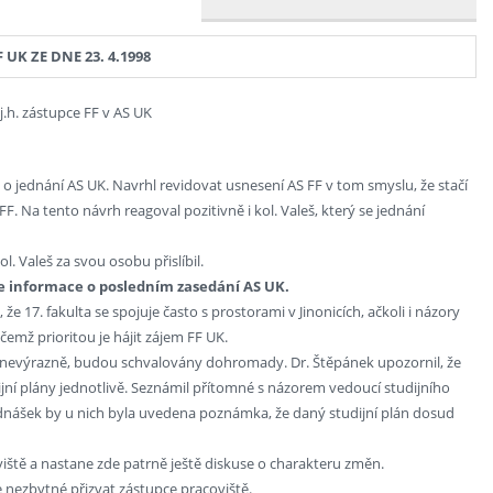
UK ZE DNE 23. 4.1998
(j.h. zástupce FF v AS UK
 jednání AS UK. Navrhl revidovat usnesení AS FF v tom smyslu, že stačí
 Na tento návrh reagoval pozitivně i kol. Valeš, který se jednání
. Valeš za svou osobu přislíbil.
de informace o posledním zasedání AS UK.
e 17. fakulta se spojuje často s prostorami v Jinonicích, ačkoli i názory
ičemž prioritou je hájit zájem FF UK.
en nevýrazně, budou schvalovány dohromady. Dr. Štěpánek upozornil, že
ní plány jednotlivě. Seznámil přítomné s názorem vedoucí studijního
dnášek by u nich byla uvedena poznámka, že daný studijní plán dosud
viště a nastane zde patrně ještě diskuse o charakteru změn.
e nezbytné přizvat zástupce pracoviště.