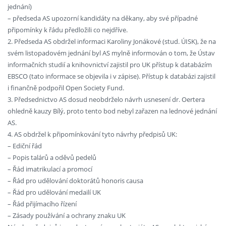
jednání)
– předseda AS upozorní kandidáty na děkany, aby své případné
připomínky k řádu předložili co nejdříve.
2. Předseda AS obdržel informaci Karoliny Jonákové (stud. ÚISK), že na
svém listopadovém jednání byl AS mylně informován o tom, že Ústav
informačních studií a knihovnictví zajistil pro UK přístup k databázím
EBSCO (tato informace se objevila i v zápise). Přístup k databázi zajistil
i finančně podpořil Open Society Fund.
3. Předsednictvo AS dosud neobdrželo návrh usnesení dr. Oertera
ohledně kauzy Bílý, proto tento bod nebyl zařazen na lednové jednání
AS.
4. AS obdržel k připomínkování tyto návrhy předpisů UK:
– Ediční řád
– Popis talárů a oděvů pedelů
– Řád imatrikulací a promocí
– Řád pro udělování doktorátů honoris causa
– Řád pro udělování medailí UK
– Řád přijímacího řízení
– Zásady používání a ochrany znaku UK