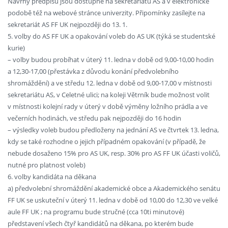
Návrhy předpisů jsou dostupné na sekretariátu AS a v elektronické
podobě též na webové stránce univerzity. Připomínky zasílejte na
sekretariát AS FF UK nejpozději do 13. 1.
5. volby do AS FF UK a opakování voleb do AS UK (týká se studentské
kurie)
– volby budou probíhat v úterý 11. ledna v době od 9,00-10,00 hodin
a 12,30-17,00 (přestávka z důvodu konání předvolebního
shromáždění) a ve středu 12. ledna v době od 9,00-17,00 v místnosti
sekretariátu AS, v Celetné ulici; na koleji Větrník bude možnost volit
v místnosti kolejní rady v úterý v době výměny ložního prádla a ve
večerních hodinách, ve středu pak nejpozději do 16 hodin
– výsledky voleb budou předloženy na jednání AS ve čtvrtek 13. ledna,
kdy se také rozhodne o jejich případném opakování (v případě, že
nebude dosaženo 15% pro AS UK, resp. 30% pro AS FF UK účasti voličů,
nutné pro platnost voleb)
6. volby kandidáta na děkana
a) předvolební shromáždění akademické obce a Akademického senátu
FF UK se uskuteční v úterý 11. ledna v době od 10,00 do 12,30 ve velké
aule FF UK ; na programu bude stručné (cca 10ti minutové)
představení všech čtyř kandidátů na děkana, po kterém bude