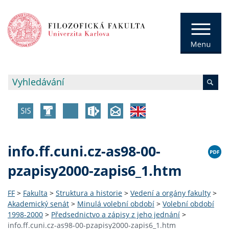
info.ff.cuni.cz-as98-00-
pzapisy2000-zapis6_1.htm
FF
>
Fakulta
>
Struktura a historie
>
Vedení a orgány fakulty
>
Akademický senát
>
Minulá volební období
>
Volební období
1998-2000
>
Předsednictvo a zápisy z jeho jednání
>
info.ff.cuni.cz-as98-00-pzapisy2000-zapis6_1.htm