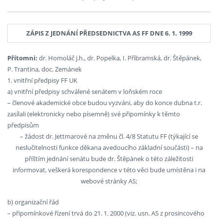
ZÁPIS Z JEDNÁNÍ PŘEDSEDNICTVA AS FF DNE 6. 1. 1999
Přítomni:
dr. Homoláč j.h., dr. Popelka, I. Příbramská, dr. Štěpánek,
P. Trantina, doc. Zemánek
1. vnitřní předpisy FF UK
a) vnitřní předpisy schválené senátem v loňském roce
– členové akademické obce budou vyzváni, aby do konce dubna t.r.
zasílali (elektronicky nebo písemně) své připomínky k těmto
předpisům
– žádost dr. Jettmarové na změnu čl. 4/8 Statutu FF (týkající se
neslučitelnosti funkce děkana avedoucího základní součásti) – na
příštím jednání senátu bude dr. Štěpánek o této záležitosti
informovat, veškerá korespondence v této věci bude umístěna i na
webové stránky AS;
b) organizační řád
– připomínkové řízení trvá do 21. 1. 2000 (viz. usn. AS z prosincového