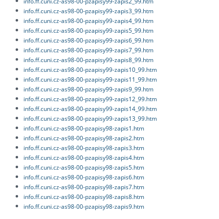
info.ff.cuni.cz-as98-00-pzapisy99-zapis2_99.htm
info.ff.cuni.cz-as98-00-pzapisy99-zapis3_99.htm
info.ff.cuni.cz-as98-00-pzapisy99-zapis4_99.htm
info.ff.cuni.cz-as98-00-pzapisy99-zapis5_99.htm
info.ff.cuni.cz-as98-00-pzapisy99-zapis6_99.htm
info.ff.cuni.cz-as98-00-pzapisy99-zapis7_99.htm
info.ff.cuni.cz-as98-00-pzapisy99-zapis8_99.htm
info.ff.cuni.cz-as98-00-pzapisy99-zapis10_99.htm
info.ff.cuni.cz-as98-00-pzapisy99-zapis11_99.htm
info.ff.cuni.cz-as98-00-pzapisy99-zapis9_99.htm
info.ff.cuni.cz-as98-00-pzapisy99-zapis12_99.htm
info.ff.cuni.cz-as98-00-pzapisy99-zapis14_99.htm
info.ff.cuni.cz-as98-00-pzapisy99-zapis13_99.htm
info.ff.cuni.cz-as98-00-pzapisy98-zapis1.htm
info.ff.cuni.cz-as98-00-pzapisy98-zapis2.htm
info.ff.cuni.cz-as98-00-pzapisy98-zapis3.htm
info.ff.cuni.cz-as98-00-pzapisy98-zapis4.htm
info.ff.cuni.cz-as98-00-pzapisy98-zapis5.htm
info.ff.cuni.cz-as98-00-pzapisy98-zapis6.htm
info.ff.cuni.cz-as98-00-pzapisy98-zapis7.htm
info.ff.cuni.cz-as98-00-pzapisy98-zapis8.htm
info.ff.cuni.cz-as98-00-pzapisy98-zapis9.htm