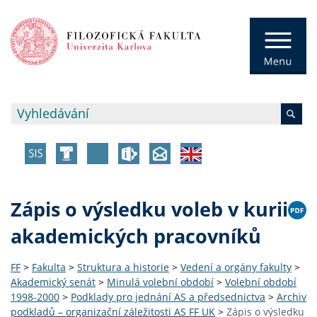
Zápis o výsledku voleb v kurii
akademických pracovníků
FF
>
Fakulta
>
Struktura a historie
>
Vedení a orgány fakulty
>
Akademický senát
>
Minulá volební období
>
Volební období
1998-2000
>
Podklady pro jednání AS a předsednictva
>
Archiv
podkladů – organizační záležitosti AS FF UK
>
Zápis o výsledku