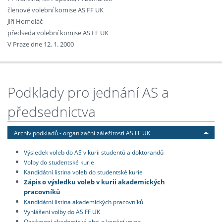
členové volební komise AS FF UK
Jiří Homoláč
předseda volební komise AS FF UK
V Praze dne 12. 1. 2000
Podklady pro jednání AS a
předsednictva
Archiv podkladů - organizační záležitosti AS FF UK
Výsledek voleb do AS v kurii studentů a doktorandů
Volby do studentské kurie
Kandidátní listina voleb do studentské kurie
Zápis o výsledku voleb v kurii akademických
pracovníků
Kandidátní listina akademických pracovníků
Vyhlášení volby do AS FF UK
Oznámení akademické obci o konání voleb