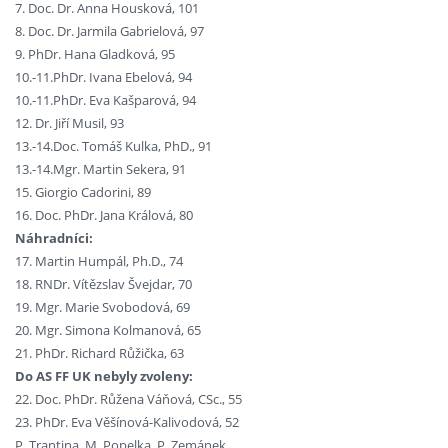
7. Doc. Dr. Anna Housková, 101
8. Doc. Dr. Jarmila Gabrielová, 97
9. PhDr. Hana Gladková, 95
10.-11.PhDr. Ivana Ebelová, 94
10.-11.PhDr. Eva Kašparová, 94
12. Dr. Jiří Musil, 93
13.-14.Doc. Tomáš Kulka, PhD., 91
13.-14.Mgr. Martin Sekera, 91
15. Giorgio Cadorini, 89
16. Doc. PhDr. Jana Králová, 80
Náhradníci:
17. Martin Humpál, Ph.D., 74
18. RNDr. Vítězslav Švejdar, 70
19. Mgr. Marie Svobodová, 69
20. Mgr. Simona Kolmanová, 65
21. PhDr. Richard Růžička, 63
Do AS FF UK nebyly zvoleny:
22. Doc. PhDr. Růžena Váňová, CSc., 55
23. PhDr. Eva Věšínová-Kalivodová, 52
P. Trantina, M. Popelka, P. Zemánek