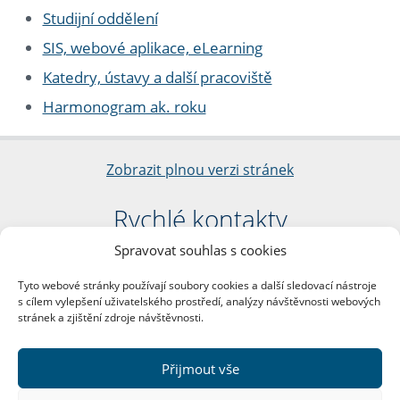
Studijní oddělení
SIS, webové aplikace, eLearning
Katedry, ústavy a další pracoviště
Harmonogram ak. roku
Zobrazit plnou verzi stránek
Rychlé kontakty
Spravovat souhlas s cookies
Filozofická fakulta
Univerzita Karlova
Tyto webové stránky používají soubory cookies a další sledovací nástroje
nám. Jana Palacha 1/2
s cílem vylepšení uživatelského prostředí, analýzy návštěvnosti webových
116 38 Praha 1
stránek a zjištění zdroje návštěvnosti.
IČO: 00216208
DIČ: CZ00216208
Přijmout vše
Další kontakty