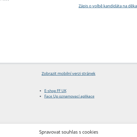
Zápis o volbě kandidáta na děka
Zobrazit mobilní verzi stránek
E-shop FF UK
Face Up oznamovací aplikace
Spravovat souhlas s cookies