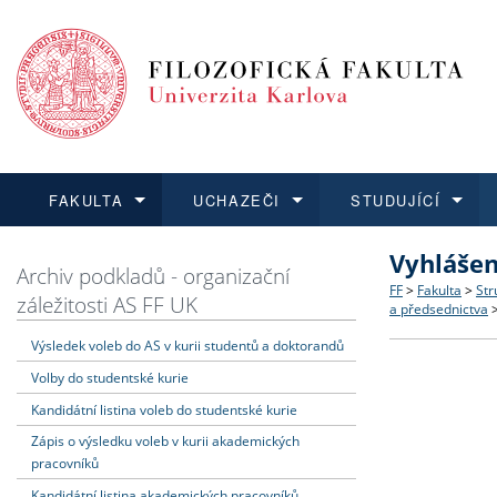
FAKULTA
UCHAZEČI
STUDUJÍCÍ
Vyhlášen
FAKULTA
UCHAZEČI
STUDUJÍCÍ
VĚDA A VÝZKUM
ZAHRANIČÍ
Struktura a
Co studova
Bakalářsk
O vědě a 
Aktuální n
Archiv podkladů - organizační
FF
>
Fakulta
>
Str
záležitosti AS FF UK
a předsednictva
Dozvědět se více
Podat přihlášku
Dozvědět se více
Dozvědět se více
Dozvědět se více
Strategie 
Učitelské 
Doktorské
Akademické
Vyjíždějící
Výsledek voleb do AS v kurii studentů a doktorandů
Volby do studentské kurie
Podpora a
Informace 
Rigorózní 
Granty a p
Přijíždějíc
Kandidátní listina voleb do studentské kurie
Absolventi
Vyjíždějíc
Zápis o výsledku voleb v kurii akademických
pracovníků
Fakultní š
Kandidátní listina akademických pracovníků