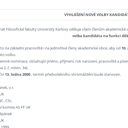
VYHLÁŠENÍ NOVÉ VOLBY KANDIDÁ
át Filozofické fakulty Univerzity Karlovy sděluje všem členům akademické
volba kandidáta na funkci dě
to na základní pracoviště i na jednotlivé členy akademické obce, aby od
10.
uto volbu.
emné nominace, obsahující jméno, příjmení, rok narození, pracoviště a pís
 2, č. místn. 34).
ční
13. ledna 2000
, termín předvolebního shromáždění bude stanoven.
nek, v.r.
 UK
č , CSc.
í komise AS FF UK
těpánek
 UK
2.1999