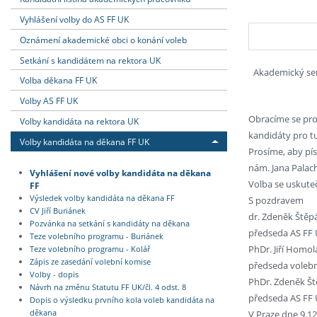
Vyhlášení volby do AS FF UK
Oznámení akademické obci o konání voleb
Setkání s kandidátem na rektora UK
Akademický sen
Volba děkana FF UK
Volby AS FF UK
Obracíme se pro
Volby kandidáta na rektora UK
kandidáty pro t
Volby kandidáta na děkana FF UK
Prosíme, aby pís
nám. Jana Palacha
Vyhlášení nové volby kandidáta na děkana
Volba se uskute
FF
Výsledek volby kandidáta na děkana FF
S pozdravem
CV Jiří Buriánek
dr. Zdeněk Štěpá
Pozvánka na setkání s kandidáty na děkana
předseda AS FF
Teze volebního programu - Buriánek
PhDr. Jiří Homolá
Teze volebního programu - Kolář
Zápis ze zasedání volební komise
předseda volebn
Volby - dopis
PhDr. Zdeněk Š
Návrh na změnu Statutu FF UK/čl. 4 odst. 8
předseda AS FF
Dopis o výsledku prvního kola voleb kandidáta na
V Praze dne 9.1
děkana