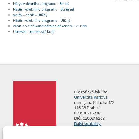
Nárys volebního programu - Beneš
Nástin volebního programu - Buriánek
Volby - dopis - Uličný
Nástin volebního programu - Uličný
Zápis o volbě kandidáta na děkana 9. 12. 1999
Usnesení studentské kurie
Filozofická fakulta
Univerzita Karlova
nám. Jana Palacha 1/2
116 38 Praha 1
IČO: 00216208
DIČ: CZ00216208
Další kontakty
Podatelna