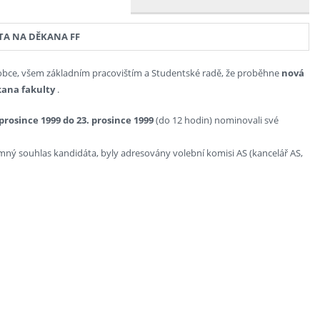
TA NA DĚKANA FF
 obce, všem základním pracovištím a Studentské radě, že proběhne
nová
kana fakulty
.
 prosince 1999 do 23. prosince 1999
(do 12 hodin) nominovali své
emný souhlas kandidáta, byly adresovány volební komisi AS (kancelář AS,