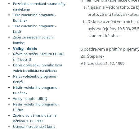
Pozvánka na setkání s kandidáty
Nejsem si vědom toho, že b
na děkana
proto, že mu taková skute
Teze volebního programu -
Buriánek
Diskuse o znění vnitřních f
Teze volebního programu -
byly zveřejněny 10.5.99, 25.5
Kolář
akademické obce.
Zápis ze zasedání volební
komise
Volby - dopis
S pozdravem a přáním příjemn
Návrh na změnu Statutu FF UK/
Zd. Štěpánek
čl. 4 odst. 8
V Praze dne 21. 12. 1999
Dopis o výsledku prvního kola
voleb kandidáta na děkana
Nárys volebního programu -
Beneš
Nástin volebního programu -
Buriánek
Volby - dopis - Uličný
Nástin volebního programu -
Uličný
Zápis o volbě kandidáta na
děkana 9. 12. 1999
Usnesení studentské kurie