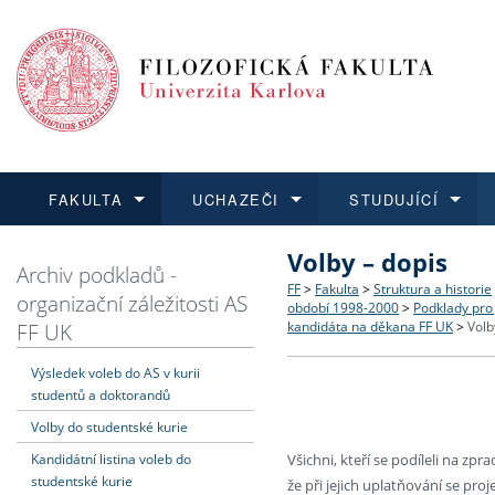
FAKULTA
UCHAZEČI
STUDUJÍCÍ
Volby – dopis
FAKULTA
UCHAZEČI
STUDUJÍCÍ
VĚDA A VÝZKUM
ZAHRANIČÍ
Struktura a historie
Co studovat a jak se přihlá
Bakalářské a magisterské
O vědě a výzkumu na FF
Aktuální nabídky a výběrov
Archiv podkladů -
FF
>
Fakulta
>
Struktura a historie
organizační záležitosti AS
období 1998-2000
>
Podklady pro
Dozvědět se více
Podat přihlášku
Dozvědět se více
Dozvědět se více
Dozvědět se více
Strategie a další dokumen
Učitelské studijní program
Doktorské studium
Akademické kvalifikace
Vyjíždějící studenti
FF UK
kandidáta na děkana FF UK
>
Volb
Výsledek voleb do AS v kurii
Podpora a benefity pro z
Informace k průběhu přijím
Rigorózní řízení
Granty a projekty
Přijíždějící studenti
studentů a doktorandů
Volby do studentské kurie
Absolventi fakulty
Vyjíždějící zaměstnanci
Kandidátní listina voleb do
Všichni, kteří se podíleli na zp
studentské kurie
že při jejich uplatňování se pr
Fakultní školy FF UK