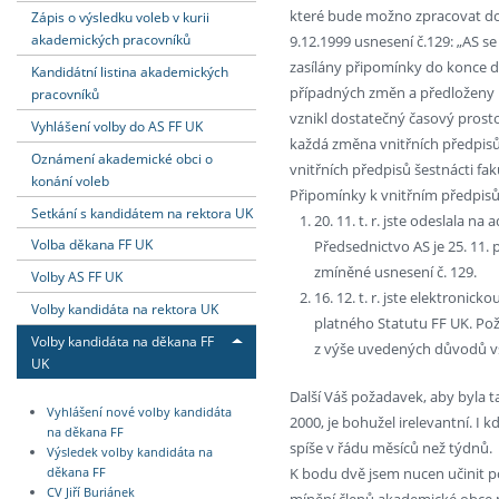
které bude možno zpracovat do p
Zápis o výsledku voleb v kurii
akademických pracovníků
9.12.1999 usnesení č.129: „AS 
zasílány připomínky do konce 
Kandidátní listina akademických
případných změn a předloženy n
pracovníků
vznikl dostatečný časový prosto
Vyhlášení volby do AS FF UK
každá změna vnitřních předpisů
Oznámení akademické obci o
vnitřních předpisů šestnácti fak
konání voleb
Připomínky k vnitřním předpis
Setkání s kandidátem na rektora UK
20. 11. t. r. jste odeslala 
Volba děkana FF UK
Předsednictvo AS je 25. 11. p
zmíněné usnesení č. 129.
Volby AS FF UK
16. 12. t. r. jste elektronic
Volby kandidáta na rektora UK
platného Statutu FF UK. Po
Volby kandidáta na děkana FF
z výše uvedených důvodů v
UK
Další Váš požadavek, aby byla 
Vyhlášení nové volby kandidáta
2000, je bohužel irelevantní. I 
na děkana FF
spíše v řádu měsíců než týdnů.
Výsledek volby kandidáta na
K bodu dvě jsem nucen učinit 
děkana FF
CV Jiří Buriánek
mínění členů akademické obce m