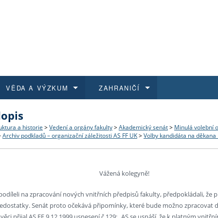
VĚDA A VÝZKUM
ZAHRANIČÍ
dopis
 historie
t a jak se přihlásit
é a magisterské studium
výzkumu na FF UK
abídky a výběrová řízení
Pro m
Kurzy
Kurzy
Trans
Přijíž
uktura a historie
>
Vedení a orgány fakulty
>
Akademický senát
>
Minulá volební 
>
Archiv podkladů – organizační záležitosti AS FF UK
>
Volby kandidáta na děkana
a další dokumenty
studijní programy
 studium
 kvalifikace
 studenti
Kniho
Progr
Studu
Vědec
Mimof
 benefity pro zaměstnance
k průběhu přijímacího řízení
řízení
rojekty
í studenti
E-sho
Univer
Podpor
Publi
East 
Vážená kolegyně!
 fakulty
í zaměstnanci
Výběr
 podíleli na zpracování nových vnitřních předpisů fakulty, předpokládali, že p
edostatky. Senát proto očekává připomínky, které bude možno zpracovat d
koly FF UK
Vydav
 věci přijal AS FF 9.12.1999 usnesení č.129: „AS se usnáší, že k platným vni