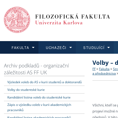
FAKULTA
UCHAZEČI
STUDUJÍCÍ
Volby – 
FAKULTA
UCHAZEČI
STUDUJÍCÍ
VĚDA A VÝZKUM
ZAHRANIČÍ
Struktura a
Co studova
Bakalářsk
O vědě a 
Aktuální n
Archiv podkladů - organizační
FF
>
Fakulta
>
Str
záležitosti AS FF UK
a předsednictva
Dozvědět se více
Podat přihlášku
Dozvědět se více
Dozvědět se více
Dozvědět se více
Strategie 
Učitelské 
Doktorské
Akademické
Vyjíždějící
Výsledek voleb do AS v kurii studentů a doktorandů
Volby do studentské kurie
Podpora a
Informace 
Rigorózní 
Granty a p
Přijíždějíc
Kandidátní listina voleb do studentské kurie
Absolventi
Vyjíždějíc
Zápis o výsledku voleb v kurii akademických
Všichni, kteří se
pracovníků
projeví možné n
Fakultní š
předpisů. V této
Kandidátní listina akademických pracovníků