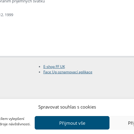
přáním příjemných svátků
12. 1999
E-shop FF UK
Face Up oznamovací aplikace
Spravovat souhlas s cookies
cílem vylepšení
Přijmout vše
Př
droje návštěvnosti.