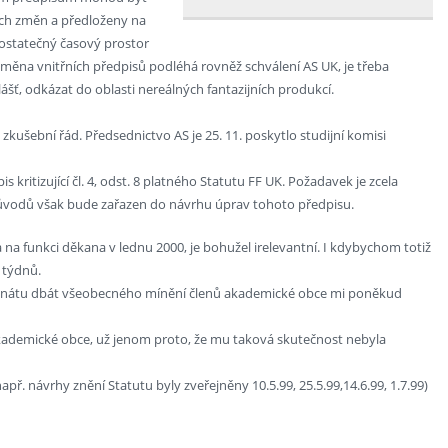
ch změn a předloženy na
dostatečný časový prostor
změna vnitřních předpisů podléhá rovněž schválení AS UK, je třeba
ášť, odkázat do oblasti nereálných fantazijních produkcí.
a zkušební řád. Předsednictvo AS je 25. 11. poskytlo studijní komisi
 kritizující čl. 4, odst. 8 platného Statutu FF UK. Požadavek je zcela
důvodů však bude zařazen do návrhu úprav tohoto předpisu.
na funkci děkana v lednu 2000, je bohužel irelevantní. I kdybychom totiž
ž týdnů.
senátu dbát všeobecného mínění členů akademické obce mi poněkud
akademické obce, už jenom proto, že mu taková skutečnost nebyla
př. návrhy znění Statutu byly zveřejněny 10.5.99, 25.5.99,14.6.99, 1.7.99)