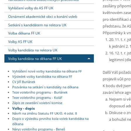
zasílány připom
Vyhlášení volby do AS FF UK
květnovém zasedá
Oznámení akademické obci o konání voleb
pro identifikaci
Setkání s kandidátem na rektora UK
představu, že A
Připomínky k vn
Volba děkana FF UK
20. 11. t. r
Volby AS FF UK
k jednání 2. 
Volby kandidáta na rektora UK
16. 12. t. r.
Volby kandidáta na děkana FF UK
legitimní (
Vyhlášení nové volby kandidáta na děkana FF
Další Váš požada
Výsledek volby kandidáta na děkana FF
projevili vůli p
CV Jiří Buriánek
K bodu dvě jsem
Pozvánka na setkání s kandidáty na děkana
zavání lehce agr
Teze volebního programu - Buriánek
Teze volebního programu - Kolář
Nejsem si vě
Zápis ze zasedání volební komise
doposud ad
Volby - dopis
Diskuse o zn
Návrh na změnu Statutu FF UK/čl. 4 odst. 8
a bohužel nel
Dopis o výsledku prvního kola voleb kandidáta na
děkana
Nárys volebního programu - Beneš