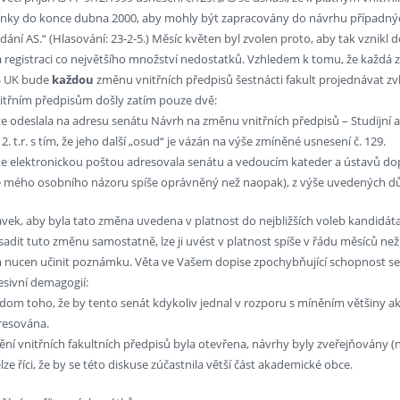
ínky do konce dubna 2000, aby mohly být zapracovány do návrhu případný
ní AS.“ (Hlasování: 23-2-5.) Měsíc květen byl zvolen proto, aby tak vznikl 
 a registraci co největšího množství nedostatků. Vzhledem k tomu, že každá 
S UK bude
každou
změnu vnitřních předpisů šestnácti fakult projednávat zvl
itřním předpisům došly zatím pouze dvě:
. jste odeslala na adresu senátu Návrh na změnu vnitřních předpisů – Studijní 
12. t.r. s tím, že jeho další „osud“ je vázán na výše zmíněné usnesení č. 129.
 jste elektronickou poštou adresovala senátu a vedoucím kateder a ústavů dopis
dle mého osobního názoru spíše oprávněný než naopak), z výše uvedených 
vek, aby byla tato změna uvedena v platnost do nejbližších voleb kandidáta 
rosadit tuto změnu samostatně, lze ji uvést v platnost spíše v řádu měsíců ne
 nucen učinit poznámku. Věta ve Vašem dopise zpochybňující schopnost 
esivní demagogií:
dom toho, že by tento senát kdykoliv jednal v rozporu s míněním většiny 
resována.
ění vnitřních fakultních předpisů byla otevřena, návrhy byly zveřejňovány (na
ze říci, že by se této diskuse zúčastnila větší část akademické obce.