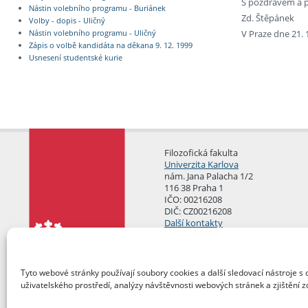
S pozdravem a 
Nástin volebního programu - Buriánek
Zd. Štěpánek
Volby - dopis - Uličný
V Praze dne 21. 
Nástin volebního programu - Uličný
Zápis o volbě kandidáta na děkana 9. 12. 1999
Usnesení studentské kurie
Filozofická fakulta
Univerzita Karlova
nám. Jana Palacha 1/2
116 38 Praha 1
IČO: 00216208
DIČ: CZ00216208
Další kontakty
Podatelna
Tyto webové stránky používají soubory cookies a další sledovací nástroje s 
uživatelského prostředí, analýzy návštěvnosti webových stránek a zjištění z