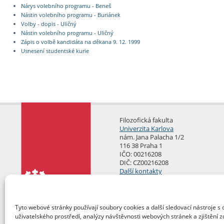
Nárys volebního programu - Beneš
Nástin volebního programu - Buriánek
Volby - dopis - Uličný
Nástin volebního programu - Uličný
Zápis o volbě kandidáta na děkana 9. 12. 1999
Usnesení studentské kurie
Filozofická fakulta
Univerzita Karlova
nám. Jana Palacha 1/2
116 38 Praha 1
IČO: 00216208
DIČ: CZ00216208
Další kontakty
Podatelna
Tyto webové stránky používají soubory cookies a další sledovací nástroje s 
uživatelského prostředí, analýzy návštěvnosti webových stránek a zjištění z