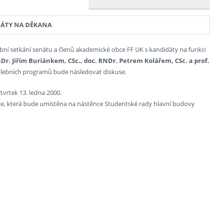
DÁTY NA DĚKANA
bní setkání senátu a členů akademické obce FF UK s kandidáty na funkci
r. Jiřím Buriánkem, CSc., doc. RNDr. Petrem Kolářem, CSc. a prof.
olebních programů bude následovat diskuse.
vrtek 13. ledna 2000.
ce, která bude umístěna na nástěnce Studentské rady hlavní budovy