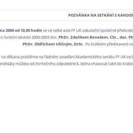
POZVÁNKA NA SETKÁNÍ S KANDI
dna 2000 od 10,00 hodin
se ve velké aule FF UK uskuteční společné předvole
o funkční období 2000-2003 doc.
PhDr. Zdeňkem Benešem, CSc., doc. PhD
PhDr. Oldřichem Uličným, DrSc
. Po krátkém představení v
 na děkana proběhne na řádném zasedání Akademického senátu FF UK ve čt
andidáty můžete od čtvrtečního odpoledne 6. ledna vhazovat také do krabi