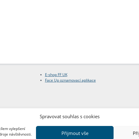
E-shop FF UK
Face Up oznamovací aplikace
Spravovat souhlas s cookies
cílem vylepšení
Přijmout vše
Př
droje návštěvnosti.