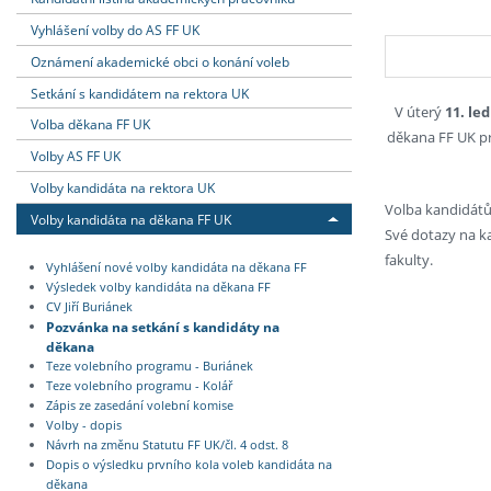
Vyhlášení volby do AS FF UK
Oznámení akademické obci o konání voleb
Setkání s kandidátem na rektora UK
V úterý
11. le
Volba děkana FF UK
děkana FF UK pr
Volby AS FF UK
Volby kandidáta na rektora UK
Volba kandidátů
Volby kandidáta na děkana FF UK
Své dotazy na k
fakulty.
Vyhlášení nové volby kandidáta na děkana FF
Výsledek volby kandidáta na děkana FF
CV Jiří Buriánek
Pozvánka na setkání s kandidáty na
děkana
Teze volebního programu - Buriánek
Teze volebního programu - Kolář
Zápis ze zasedání volební komise
Volby - dopis
Návrh na změnu Statutu FF UK/čl. 4 odst. 8
Dopis o výsledku prvního kola voleb kandidáta na
děkana