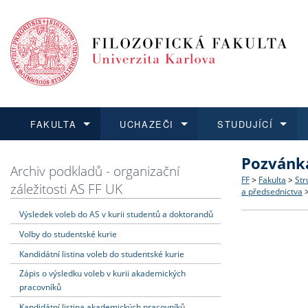
FAKULTA
UCHAZEČI
STUDUJÍCÍ
Pozvánka
FAKULTA
UCHAZEČI
STUDUJÍCÍ
VĚDA A VÝZKUM
ZAHRANIČÍ
Struktura a
Co studova
Bakalářsk
O vědě a 
Aktuální n
Archiv podkladů - organizační
FF
>
Fakulta
>
Str
záležitosti AS FF UK
a předsednictva
Dozvědět se více
Podat přihlášku
Dozvědět se více
Dozvědět se více
Dozvědět se více
Strategie 
Učitelské 
Doktorské
Akademické
Vyjíždějící
Výsledek voleb do AS v kurii studentů a doktorandů
Volby do studentské kurie
Podpora a
Informace 
Rigorózní 
Granty a p
Přijíždějíc
Kandidátní listina voleb do studentské kurie
Absolventi
Vyjíždějíc
Zápis o výsledku voleb v kurii akademických
pracovníků
Fakultní š
Kandidátní listina akademických pracovníků