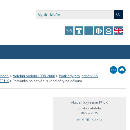
édia a veřejnost
 dalšího vzdělávání
 dalšího vzdělávání
fer & Impact Office
dějící zaměstnanci
období
>
Volební období 1998-2000
>
Podklady pro jednání AS
 FF UK
>
Pozvánka na setkání s kandidáty na děkana
vna
amy s mikrocertifikátem
jící se specifickými potřebami
ké ceny a fondy
akultní financování výjezdů
p fakulty
zita třetího věku
a a benefity pro studující
kace
and Central European Studies
Akademický senát FF UK
volební období
2022 – 2025
ová řízení
senatff@ff.cuni.cz
atelství FF UK