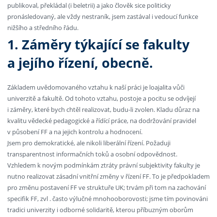
publikoval, překládal (i beletrii) a jako člověk sice politicky
pronásledovaný, ale vždy nestraník, jsem zastával i vedoucí funkce
nižšího a středního řádu.
1. Záměry týkající se fakulty
a jejího řízení, obecně.
Základem uvědomovaného vztahu k naší práci je loajalita vůči
univerzitě a fakultě. Od tohoto vztahu, postoje a pocitu se odvíjejí
i záměry, které bych chtěl realizovat, budu-li zvolen. Kladu důraz na
kvalitu vědecké pedagogické a řídící práce, na dodržování pravidel
v působení FF a na jejich kontrolu a hodnocení.
Jsem pro demokratické, ale nikoli liberální řízení. Požaduji
transparentnost informačních toků a osobní odpovědnost.
Vzhledem k novým podmínkám ztráty právní subjektivity fakulty je
nutno realizovat zásadní vnitřní změny v řízení FF. To je předpokladem
pro změnu postavení FF ve struktuře UK; trvám při tom na zachování
specifik FF, zvl . často výlučné mnohooborovosti; jsme tím povinováni
tradici univerzity i odborné solidaritě, kterou příbuzným oborům