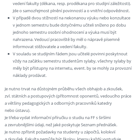
vedení fakulty (děkana, resp. proděkana pro studijní záležitosti).
Jde o samozřejmost plnění povinností a o vnitřní odpovědnost.
V případě dvou stížností na nekonanou výuku nebo konzultace
v jednom semestru bude dotyčnému učiteli sníženo po dobu
jednoho semestru osobní ohodnocení a výuka musí být
nahrazena. Vedoucí pracoviště by měl o nápravě písemně
informovat stěžovatele a vedení fakulty.
V souladu se studijním řádem jsou učitelé povinni poskytnout
vždy na začátku semestru studentům sylaby, všechny sylaby by
měly být přístupny na internetu, event. by se mohly za provozní
náklady prodávat.
Je nutno trvat na důstojném průběhu všech obhajob a zkoušek,
zvl. státních a postupových (přítomnost oponentů, vedoucího práce
a většiny pedagogických a odborných pracovníků katedry
nebo ústavu).
Je třeba vydat informační příručku o studiu na FF s širšími
a zevrubnějšími údaji, než jaké poskytuje Seznam přednášek.
Je nutno zpřísnit požadavky na studenty u zápočtů, kolokvií
a zkoušek. Fakulta nemůže být školou, kterou každý vystuduje