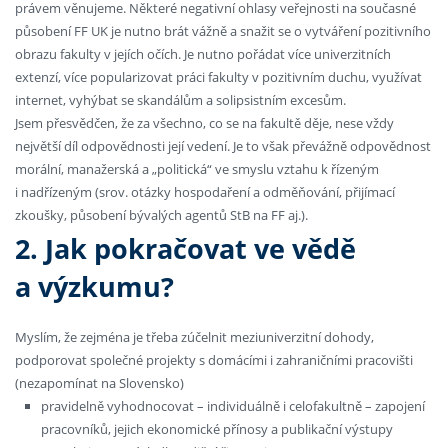
právem věnujeme. Některé negativní ohlasy veřejnosti na současné
působení FF UK je nutno brát vážně a snažit se o vytváření pozitivního
obrazu fakulty v jejích očích. Je nutno pořádat více univerzitních
extenzí, více popularizovat práci fakulty v pozitivním duchu, využívat
internet, vyhýbat se skandálům a solipsistním excesům.
Jsem přesvědčen, že za všechno, co se na fakultě děje, nese vždy
největší díl odpovědnosti její vedení. Je to však převážně odpovědnost
morální, manažerská a „politická“ ve smyslu vztahu k řízeným
i nadřízeným (srov. otázky hospodaření a odměňování, přijímací
zkoušky, působení bývalých agentů StB na FF aj.).
2. Jak pokračovat ve vědě
a výzkumu?
Myslím, že zejména je třeba zúčelnit meziuniverzitní dohody,
podporovat společné projekty s domácími i zahraničními pracovišti
(nezapomínat na Slovensko)
pravidelně vyhodnocovat – individuálně i celofakultně – zapojení
pracovníků, jejich ekonomické přínosy a publikační výstupy