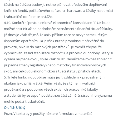
částek na údržbu budov je nutno plánovat především doplňování
knižních fondů, počítačového softwaru i hardwaru a částky na domácí
i zahraniční konference a stáže.
4.10. Konkrétní postup celkové ekonomické konsolidace FF UK bude
možné nastínit až po podrobném seznámení s finanční situací fakulty,
již dnes je však zřejmé, že ani v příštím roce se nevyhneme určitým
úsporným opatřením. Ta je však nutné promítnout převážně do
provozu, nikoliv do mzdových prostředků. Je rovněž zřejmé, že
vypracování zásad stabilizace rozpočtu je proces dlouhodobý, který si
vyžádá nejméně dvou, spíše však tří let. Nemůžeme rovněž zohlednit
případné změny legislativy (nebo metodiky financování vysokých
škol), ani celkovou ekonomickou situaci státu v příštích letech.
5. Tříleté funkční období se může jevit vzhledem k předestřeným
úkolům jako příliš krátké. Věřím však, že s týmem kvalitních
proděkanů a s podporou všech aktivních pracovníků fakulty
a studentů by se aspoň podstatnou část záměrů zásadního významu
mohlo podařit uskutečnit.
Oldřich Uličný
Pozn. V textu byly použity některé formulace z materiálů