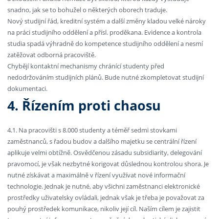
snadno, jak se to bohužel o některých oborech traduje.
Nový studijní řád, kreditní systém a další změny kladou velké nároky
na práci studijního oddělení a přísl. proděkana. Evidence a kontrola
studia spadá výhradně do kompetence studijního oddělení a nesmí
zatěžovat odborná pracoviště.
Chybějí kontaktní mechanismy chránící studenty před
nedodržováním studijních plánů. Bude nutné zkompletovat studijní
dokumentaci.
4. Řízením proti chaosu
4.1. Na pracovišti s 8.000 studenty a téměř sedmi stovkami
zaměstnanců, s řadou budov a dalšího majetku se centrální řízení
aplikuje velmi obtížně. Osvědčenou zásadu subsidiarity, delegování
pravomocí, je však nezbytné korigovat důslednou kontrolou shora. Je
nutné získávat a maximálně v řízení využívat nové informační
technologie. Jednak je nutné, aby všichni zaměstnanci elektronické
prostředky uživatelsky ovládali, jednak však je třeba je považovat za
pouhý prostředek komunikace, nikoliv její cíl. Naším cílem je zajistit