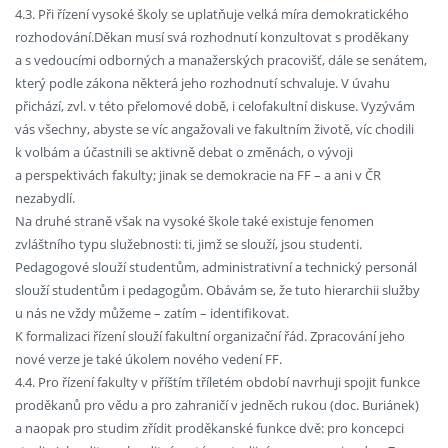
4.3. Při řízení vysoké školy se uplatňuje velká míra demokratického
rozhodování.Děkan musí svá rozhodnutí konzultovat s proděkany
a s vedoucími odborných a manažerských pracovišť, dále se senátem,
který podle zákona některá jeho rozhodnutí schvaluje. V úvahu
přichází, zvl. v této přelomové době, i celofakultní diskuse. Vyzývám
vás všechny, abyste se víc angažovali ve fakultním životě, víc chodili
k volbám a účastnili se aktivně debat o změnách, o vývoji
a perspektivách fakulty; jinak se demokracie na FF – a ani v ČR
nezabydlí.
Na druhé straně však na vysoké škole také existuje fenomen
zvláštního typu služebnosti: ti, jimž se slouží, jsou studenti.
Pedagogové slouží studentům, administrativní a technický personál
slouží studentům i pedagogům. Obávám se, že tuto hierarchii služby
u nás ne vždy můžeme – zatím – identifikovat.
K formalizaci řízení slouží fakultní organizační řád. Zpracování jeho
nové verze je také úkolem nového vedení FF.
4.4. Pro řízení fakulty v příštím tříletém období navrhuji spojit funkce
proděkanů pro vědu a pro zahraničí v jedněch rukou (doc. Buriánek)
a naopak pro studim zřídit proděkanské funkce dvě: pro koncepci