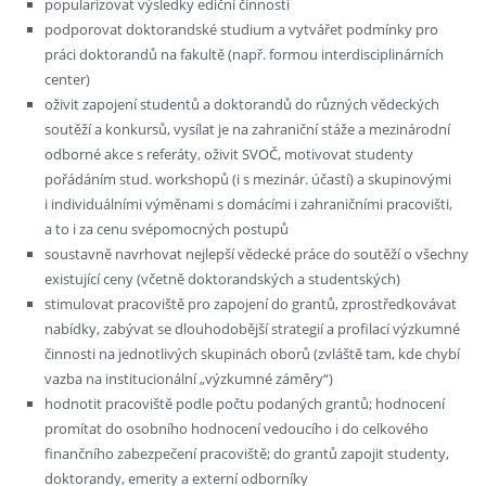
popularizovat výsledky ediční činnosti
podporovat doktorandské studium a vytvářet podmínky pro
práci doktorandů na fakultě (např. formou interdisciplinárních
center)
oživit zapojení studentů a doktorandů do různých vědeckých
soutěží a konkursů, vysílat je na zahraniční stáže a mezinárodní
odborné akce s referáty, oživit SVOČ, motivovat studenty
pořádáním stud. workshopů (i s mezinár. účastí) a skupinovými
i individuálními výměnami s domácími i zahraničními pracovišti,
a to i za cenu svépomocných postupů
soustavně navrhovat nejlepší vědecké práce do soutěží o všechny
existující ceny (včetně doktorandských a studentských)
stimulovat pracoviště pro zapojení do grantů, zprostředkovávat
nabídky, zabývat se dlouhodobější strategií a profilací výzkumné
činnosti na jednotlivých skupinách oborů (zvláště tam, kde chybí
vazba na institucionální „výzkumné záměry“)
hodnotit pracoviště podle počtu podaných grantů; hodnocení
promítat do osobního hodnocení vedoucího i do celkového
finančního zabezpečení pracoviště; do grantů zapojit studenty,
doktorandy, emerity a externí odborníky