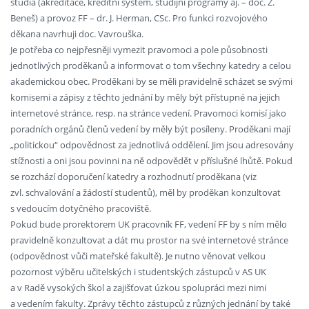
studia (akreditace, kreditní systém, studijní programy aj. – doc. Z.
Beneš) a provoz FF – dr. J. Herman, CSc. Pro funkci rozvojového
děkana navrhuji doc. Vavrouška.
Je potřeba co nejpřesněji vymezit pravomoci a pole působnosti
jednotlivých proděkanů a informovat o tom všechny katedry a celou
akademickou obec. Proděkani by se měli pravidelně scházet se svými
komisemi a zápisy z těchto jednání by měly být přístupné na jejich
internetové stránce, resp. na stránce vedení. Pravomoci komisí jako
poradních orgánů členů vedení by měly být posíleny. Proděkani mají
„politickou“ odpovědnost za jednotlivá oddělení. Jim jsou adresovány
stížnosti a oni jsou povinni na ně odpovědět v příslušné lhůtě. Pokud
se rozchází doporučení katedry a rozhodnutí proděkana (viz
zvl. schvalování a žádostí studentů), měl by proděkan konzultovat
s vedoucím dotyčného pracoviště.
Pokud bude prorektorem UK pracovník FF, vedení FF by s ním mělo
pravidelně konzultovat a dát mu prostor na své internetové stránce
(odpovědnost vůči mateřské fakultě). Je nutno věnovat velkou
pozornost výběru učitelských i studentských zástupců v AS UK
a v Radě vysokých škol a zajišťovat úzkou spolupráci mezi nimi
a vedením fakulty. Zprávy těchto zástupců z různých jednání by také