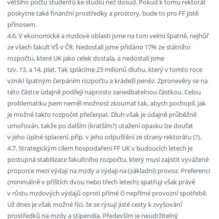
většího počtu studentů ke studiu než dosud. Pokud k tomu rektorát
poskytne také finanční prostředky a prostory, bude to pro FF jistě
přínosem.
4.6. V ekonomické a mzdové oblasti jsme na tom velmi špatně, nejhůř
ze všech fakult VŠ v ČR. Nedostali jsme přidáno 17% ze státního
rozpočtu, které UK jako celek dostala, a nedostali jsme
tzv. 13. a 14. plat. Tak splácíme 23 milionů dluhu, který v tomto roce
vznikl špatným čerpáním rozpočtu a krádeží peněz. Zpronevěry se na
této částce údajně podílejí naprosto zanedbatelnou částkou. Celou
problematiku jsem neměl možnost zkoumat tak, abych pochopil, jak
je možné takto rozpočet přečerpat. Dluh však je údajně průběžně
umořován, takže po dalším (kratším?) utažení opasku lze doufat
v jeho úplné splacení, příp. v jeho odpuštění ze strany rektorátu (?).
4.7. Strategickým cílem hospodaření FF UK v budoucích letech je
postupná stabilizace fakultního rozpočtu, který musí zajistit vyvážené
proporce mezi výdaji na mzdy a výdaji na (základní) provoz. Preferenci
(minimálně v příštích dvou nebo třech letech) spatřuji však právě
v růstu mzdových výdajů oproti přímé či nepřímé provozní spotřebě.
Už dnes je však možné říci, že se rýsují jisté cesty k zvyšování
prostředků na mzdy a stipendia. Především je neudržitelný