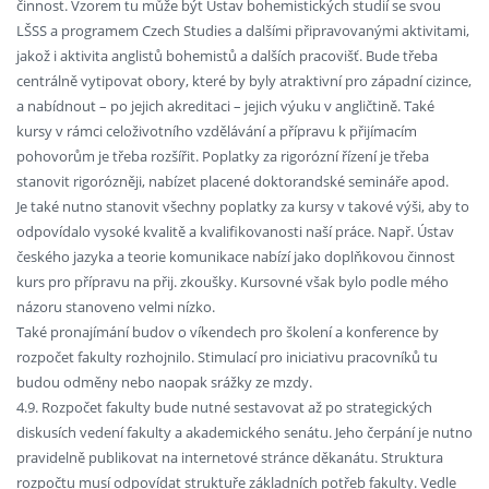
činnost. Vzorem tu může být Ústav bohemistických studií se svou
LŠSS a programem Czech Studies a dalšími připravovanými aktivitami,
jakož i aktivita anglistů bohemistů a dalších pracovišť. Bude třeba
centrálně vytipovat obory, které by byly atraktivní pro západní cizince,
a nabídnout – po jejich akreditaci – jejich výuku v angličtině. Také
kursy v rámci celoživotního vzdělávání a přípravu k přijímacím
pohovorům je třeba rozšířit. Poplatky za rigorózní řízení je třeba
stanovit rigorózněji, nabízet placené doktorandské semináře apod.
Je také nutno stanovit všechny poplatky za kursy v takové výši, aby to
odpovídalo vysoké kvalitě a kvalifikovanosti naší práce. Např. Ústav
českého jazyka a teorie komunikace nabízí jako doplňkovou činnost
kurs pro přípravu na přij. zkoušky. Kursovné však bylo podle mého
názoru stanoveno velmi nízko.
Také pronajímání budov o víkendech pro školení a konference by
rozpočet fakulty rozhojnilo. Stimulací pro iniciativu pracovníků tu
budou odměny nebo naopak srážky ze mzdy.
4.9. Rozpočet fakulty bude nutné sestavovat až po strategických
diskusích vedení fakulty a akademického senátu. Jeho čerpání je nutno
pravidelně publikovat na internetové stránce děkanátu. Struktura
rozpočtu musí odpovídat struktuře základních potřeb fakulty. Vedle