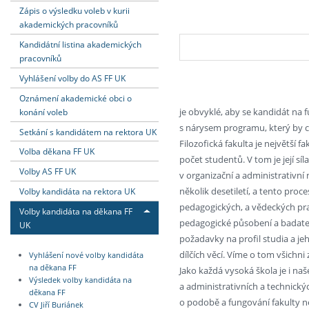
Zápis o výsledku voleb v kurii
akademických pracovníků
Kandidátní listina akademických
pracovníků
Vyhlášení volby do AS FF UK
Oznámení akademické obci o
je obvyklé, aby se kandidát na f
konání voleb
s nárysem programu, který by ch
Setkání s kandidátem na rektora UK
Filozofická fakulta je největší 
Volba děkana FF UK
počet studentů. V tom je její síl
Volby AS FF UK
v organizační a administrativní
několik desetiletí, a tento proc
Volby kandidáta na rektora UK
pedagogických, a vědeckých prac
Volby kandidáta na děkana FF
pedagogické působení a badatels
UK
požadavky na profil studia a je
dílčích věcí. Víme o tom všichni
Vyhlášení nové volby kandidáta
na děkana FF
Jako každá vysoká škola je i n
Výsledek volby kandidáta na
a administrativních a technický
děkana FF
o podobě a fungování fakulty n
CV Jiří Buriánek