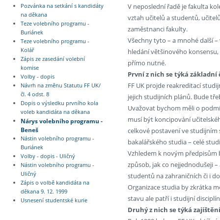
V neposlední řadě je fakulta kole
Pozvánka na setkání s kandidáty
na děkana
vztah učitelů a studentů, učitel
Teze volebního programu -
zaměstnanci fakulty.
Buriánek
Všechny tyto – a mnohé další – 
Teze volebního programu -
Kolář
hledání většinového konsensu, 
Zápis ze zasedání volební
přímo nutné.
komise
První z nich se týká základní 
Volby - dopis
FF UK projde reakreditací studi
Návrh na změnu Statutu FF UK/
čl. 4 odst. 8
jejich studijních plánů. Bude t
Dopis o výsledku prvního kola
Uvažovat bychom měli o podmí
voleb kandidáta na děkana
musí být koncipování učitelskéh
Nárys volebního programu -
Beneš
celkové postavení ve studijním
Nástin volebního programu -
bakalářského studia – celé stud
Buriánek
Vzhledem k novým předpisům bud
Volby - dopis - Uličný
způsob, jak co nejjednodušeji –
Nástin volebního programu -
Uličný
studentů na zahraničních či i 
Zápis o volbě kandidáta na
Organizace studia by zkrátka m
děkana 9. 12. 1999
stavu ale patří i studijní discipl
Usnesení studentské kurie
Druhý z nich se týká zajiště