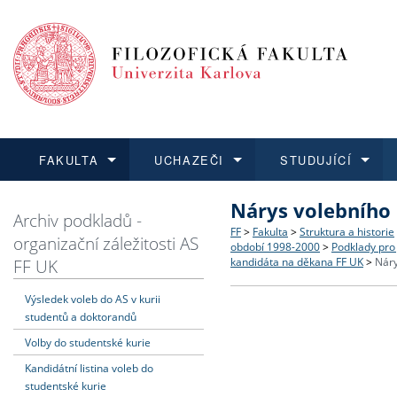
FAKULTA
UCHAZEČI
STUDUJÍCÍ
Nárys volebního
FAKULTA
UCHAZEČI
STUDUJÍCÍ
VĚDA A VÝZKUM
ZAHRANIČÍ
Struktura a historie
Co studovat a jak se přihlá
Bakalářské a magisterské
O vědě a výzkumu na FF
Aktuální nabídky a výběrov
Archiv podkladů -
FF
>
Fakulta
>
Struktura a historie
organizační záležitosti AS
období 1998-2000
>
Podklady pro
Dozvědět se více
Podat přihlášku
Dozvědět se více
Dozvědět se více
Dozvědět se více
Strategie a další dokumen
Učitelské studijní program
Doktorské studium
Akademické kvalifikace
Vyjíždějící studenti
FF UK
kandidáta na děkana FF UK
>
Náry
Výsledek voleb do AS v kurii
Podpora a benefity pro z
Informace k průběhu přijím
Rigorózní řízení
Granty a projekty
Přijíždějící studenti
studentů a doktorandů
Volby do studentské kurie
Absolventi fakulty
Vyjíždějící zaměstnanci
Kandidátní listina voleb do
studentské kurie
Fakultní školy FF UK