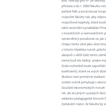
Rok 1999 byl pro FF UK obtížný. 
přinesla a do r. 2000 fakulta v
pečlivě řídit a kontrolovat hos
rozpočet fakulty tak, aby odpo
rozpočtové kapitoly, které bu
také racionální vynakládání fin
z investičních a neinvestičních 
oprávněné ji považovat za, jak zn
Chápu tento úkol jako úkol str
z tohoto hlediska nutně „přech
alespoň z větší části tento záměr
nemá buď vliv žádný, anebo ma
Zcela rozhodně bude zapotřebí o
koeficientů, které ve svých důs
školství není primérně statkem
ovšem nutně pohybuje v ekono
Součástí ekonomických rozvah mu
UK, ale ani jiných vysokých ško
vědecko-pedagogické činnosti fak
Zastávám názor, že fakulta by se