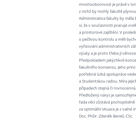
mnohooborovost je právě v tomto
z nichž by mohly fakultě plynout
Administrativa fakulty by měla 
si, že v současnosti pracuje vc
a prostorové zajištění. V posle
o pečlivou kontrolu a měli byc
vyřizování administrativních zál
výuky a je proto třeba jí věnov
Předpokladem jakýchkoli koncep
fakultního konsensu. Jeho prin
potřebná úzká spolupráce vede
a Studentskou radou. Míra jejic
případech stejná či rovnocenná. 
Předložený nárys je samozřejm
řada věcí zůstává pochopiteln
za optimální situace je z valné 
Doc. PhDr. Zdeněk Beneš, CSc.