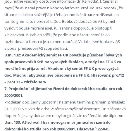
jsou nutné všechny dostupné informace (dr. Kalivoda). J. Cieslar si
myslí, že AS nemá právo nikoho vyšetřovat. Prof. Bouzek podotkl, že
situace je daleko složitější, je třeba jednotlivé situace rozlišovat, na
tomto grémiu to nelze řešit. Doc. Bobková dodává, že AS by měl
vyslovit pouze morální apel. P. Trantina doporučuje přistoupit
k hlasování. P. Pabian sdělil, že podle jeho názoru nemůže AS
rozhodovat o tom, co je a co není morální. Vzdal se své funkce v AS
a podal předsedovi AS svoji abdikaci.
Usn. 132: Akademický senát FF UK považuje působení bývalých
spolupracovníků StB na vysokých školách, a tedy i na FF UK za
morálně nepřijatelné. Akademický senát FF UK proto vyzývá
doc. Muchu, aby zvážil své působení na FF UK. Hlasování: pro/12
– proti/3 – zdrželo se/6.
7. Projednání přijímacího řízení do doktorského studia pro rok
2000/2001.
Proděkan doc. Černý upozornil na změnu termínu přijímání přihlášek:
31.3.2000. Vsuvka do odst. 2: téma zamýšlené disertace. Dr. Kašparová
doporučuje, aby dokladem nebyl originál, ale ověřená kopie diplomu.
Usn. 133: AS schválil harmonogram přijímacího řízení do
doktorského studia pro rok 2000/2001. Hlasování: 22-0-0.