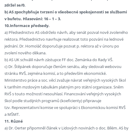
zdržel se/0.
b) AS zpochybňuje tvrzení o všeobecné spokojenosti se službami
v bufetu. Hlasování: 16 – 1 – 3.
10.Informace předsedy.
a) Předsednictvo AS obdrželo návrh, aby senát pozval nově zvoleného
rektora. Předsednictvo navrhuje realizovat toto pozvání na lednové
jednání. Dr. Homoláč doporučuje pozvat p. rektora až v únoru po
zvolení nového děkana.
b) AS UK schválil návrh zástupce FF doc. Zemánka do Rady VŠ.
c) Dr. Štěpánek doporučuje členům senátu, aby sledovali webovou
stránku RVŠ, zejména komisí, a to především ekonomické.
Ministerstvo práce a soc. věcí zvažuje návrat veřejných vysokých škol
k tarifním mzdovým tabulkám platným pro státní organizace. Sněm
RVŠ s touto možností nesouhlasí. Financování veřejných vysokých
škol podle studijních programů (koeficienty) připravuje
tzv. Reprezentativní komise ve spolupráci s Ekonomickou komisí RVŠ
a MŠMT.
11. Různé
a) Dr. Oerter připomněl článek v Lidových novinách o doc. Bílém. AS by