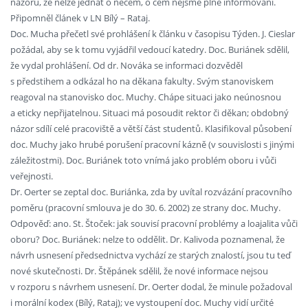
názoru, že nelze jednat o něčem, o čem nejsme plně informováni.
Připomněl článek v LN Bílý – Rataj.
Doc. Mucha přečetl své prohlášení k článku v časopisu Týden. J. Cieslar
požádal, aby se k tomu vyjádřil vedoucí katedry. Doc. Buriánek sdělil,
že vydal prohlášení. Od dr. Nováka se informaci dozvěděl
s předstihem a odkázal ho na děkana fakulty. Svým stanoviskem
reagoval na stanovisko doc. Muchy. Chápe situaci jako neúnosnou
a eticky nepřijatelnou. Situaci má posoudit rektor či děkan; obdobný
názor sdílí celé pracoviště a větší část studentů. Klasifikoval působení
doc. Muchy jako hrubé porušení pracovní kázně (v souvislosti s jinými
záležitostmi). Doc. Buriánek toto vnímá jako problém oboru i vůči
veřejnosti.
Dr. Oerter se zeptal doc. Buriánka, zda by uvítal rozvázání pracovního
poměru (pracovní smlouva je do 30. 6. 2002) ze strany doc. Muchy.
Odpověď: ano. St. Štoček: jak souvisí pracovní problémy a loajalita vůči
oboru? Doc. Buriánek: nelze to oddělit. Dr. Kalivoda poznamenal, že
návrh usnesení předsednictva vychází ze starých znalostí, jsou tu teď
nové skutečnosti. Dr. Štěpánek sdělil, že nové informace nejsou
v rozporu s návrhem usnesení. Dr. Oerter dodal, že minule požadoval
i morální kodex (Bílý, Rataj); ve vystoupení doc. Muchy vidí určité