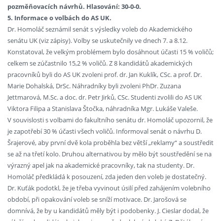
pozměňovacích návrhů. Hlasování: 30-0-0.
5. Informace o volbách do AS UK.
Dr. Homoláč seznámil senát s výsledky voleb do Akademického
senátu UK (viz zápisy). Volby se uskutečnily ve dnech 7. a 8.12.
Konstatoval, že velkým problémem bylo dosáhnout účasti 15 % voličů;
celkem se zúčastnilo 15,2 % voličů. Z 8 kandidátů akademických
pracovníků byli do AS UK zvoleni prof. dr. Jan Kuklík, CSc. a prof. Dr.
Marie Dohalská, DrSc. Náhradníky byli zvoleni PhDr. Zuzana
Jettmarová, M.Sc. a doc. dr. Petr Jirků, CSc. Studenti zvolili do AS UK
Viktora Filipa a Stanislava Štočka, náhradníka Mgr. Lukáše Valeše.
V souvislosti s volbami do fakultního senátu dr. Homoláč upozornil, že
je zapotřebí 30 % účasti všech voličů. Informoval senát o návrhu D.
Šrajerové, aby první dvě kola proběhla bez větší „reklamy“ a soustředit
se až na třetí kolo. Druhou alternativou by mělo být soustředění se na
výrazný apel jak na akademické pracovníky, tak na studenty. Dr.
Homoláč předkládá k posouzení, zda jeden den voleb je dostatečný.
Dr. Kuťák podotkl, že je třeba vyvinout úsilí před zahájením volebního
období, při opakování voleb se sníží motivace. Dr. Jarošová se
domnívá, že by u kandidátů měly být i podobenky. J. Cieslar dodal, že