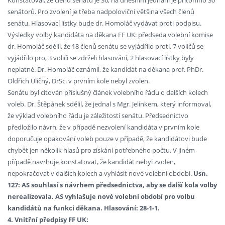
Konstatoval, že členů senátu je 36, na dnešním jednání je přítomno 30
senátorů. Pro zvolení je třeba nadpoloviční většina všech členů
senátu. Hlasovací lístky bude dr. Homoláč vydávat proti podpisu.
Výsledky volby kandidáta na děkana FF UK: předseda volební komise
dr. Homoláč sdělil, že 18 členů senátu se vyjádřilo proti, 7 voličů se
vyjádřilo pro, 3 voliči se zdrželi hlasování, 2 hlasovací lístky byly
neplatné. Dr. Homoláč oznámil, že kandidát na děkana prof. PhDr.
Oldřich Uličný, DrSc. v prvním kole nebyl zvolen.
Senátu byl citován příslušný článek volebního řádu o dalších kolech
voleb. Dr. Štěpánek sdělil, že jednal s Mgr. Jelínkem, který informoval,
že výklad volebního řádu je záležitostí senátu. Předsednictvo
předložilo návrh, že v případě nezvolení kandidáta v prvním kole
doporučuje opakování voleb pouze v případě, že kandidátovi bude
chybět jen několik hlasů pro získání potřebného počtu. V jiném
případě navrhuje konstatovat, že kandidát nebyl zvolen,
nepokračovat v dalších kolech a vyhlásit nové volební období.
Usn.
127: AS souhlasí s návrhem předsednictva, aby se další kola volby
nerealizovala. AS vyhlašuje nové volební období pro volbu
kandidátů na funkci děkana. Hlasování: 28-1-1.
4. Vnitřní předpisy FF UK: