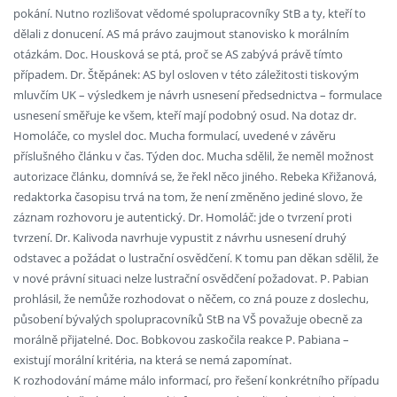
pokání. Nutno rozlišovat vědomé spolupracovníky StB a ty, kteří to
dělali z donucení. AS má právo zaujmout stanovisko k morálním
otázkám. Doc. Housková se ptá, proč se AS zabývá právě tímto
případem. Dr. Štěpánek: AS byl osloven v této záležitosti tiskovým
mluvčím UK – výsledkem je návrh usnesení předsednictva – formulace
usnesení směřuje ke všem, kteří mají podobný osud. Na dotaz dr.
Homoláče, co myslel doc. Mucha formulací, uvedené v závěru
příslušného článku v čas. Týden doc. Mucha sdělil, že neměl možnost
autorizace článku, domnívá se, že řekl něco jiného. Rebeka Křižanová,
redaktorka časopisu trvá na tom, že není změněno jediné slovo, že
záznam rozhovoru je autentický. Dr. Homoláč: jde o tvrzení proti
tvrzení. Dr. Kalivoda navrhuje vypustit z návrhu usnesení druhý
odstavec a požádat o lustrační osvědčení. K tomu pan děkan sdělil, že
v nové právní situaci nelze lustrační osvědčení požadovat. P. Pabian
prohlásil, že nemůže rozhodovat o něčem, co zná pouze z doslechu,
působení bývalých spolupracovníků StB na VŠ považuje obecně za
morálně přijatelné. Doc. Bobkovou zaskočila reakce P. Pabiana –
existují morální kritéria, na která se nemá zapomínat.
K rozhodování máme málo informací, pro řešení konkrétního případu