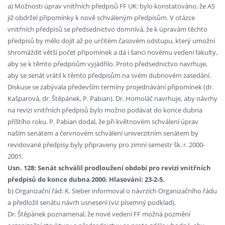
a) Možnosti úprav vnitřních předpisů FF UK: bylo konstatováno, že AS
již obdržel připomínky k nově schváleným předpisům. V otázce
vnitřních předpisů se předsednictvo domnívá, že k úpravám těchto
předpisů by mělo dojít až po určitém časovém odstupu, který umožní
shromáždit větší počet připomínek a dá i šanci novému vedení fakulty,
aby se k těmto předpisům vyjádřilo. Proto předsednictvo navrhuje,
aby se senát vrátil k těmto předpisům na svém dubnovém zasedání.
Diskuse se zabývala především termíny projednávání připomínek (dr.
Kašparová, dr. Štěpánek, P. Pabian). Dr. Homoláč navrhuje, aby návrhy
na revizi vnitřních předpisů bylo možno podávat do konce dubna
příštího roku. P. Pabian dodal, že při květnovém schválení úprav
naším senátem a červnovém schválení univerzitním senátem by
revidované předpisy byly připraveny pro zimní semestr šk. r. 2000-
2001.
Usn. 128: Senát schválil prodloužení období pro revizi vnitřních
předpisů do konce dubna 2000. Hlasování: 23-2-5.
b) Organizační řád: K. Sieber informoval o návrzích Organizačního řádu
a předložil senátu návrh usnesení (viz písemný podklad).
Dr. Štěpánek poznamenal, že nové vedení FF možná pozmění