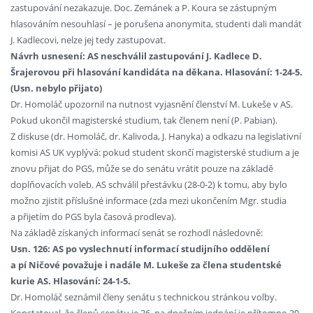
zastupování nezakazuje. Doc. Zemánek a P. Koura se zástupným
hlasováním nesouhlasí – je porušena anonymita, studenti dali mandát
J. Kadlecovi, nelze jej tedy zastupovat.
Návrh usnesení: AS neschválil zastupování J. Kadlece D.
Šrajerovou při hlasování kandidáta na děkana. Hlasování: 1-24-5.
(Usn. nebylo přijato)
Dr. Homoláč upozornil na nutnost vyjasnění členství M. Lukeše v AS.
Pokud ukončil magisterské studium, tak členem není (P. Pabian).
Z diskuse (dr. Homoláč, dr. Kalivoda, J. Hanyka) a odkazu na legislativní
komisi AS UK vyplývá: pokud student skončí magisterské studium a je
znovu přijat do PGS, může se do senátu vrátit pouze na základě
doplňovacích voleb. AS schválil přestávku (28-0-2) k tomu, aby bylo
možno zjistit příslušné informace (zda mezi ukončením Mgr. studia
a přijetím do PGS byla časová prodleva).
Na základě získaných informací senát se rozhodl následovně:
Usn. 126: AS po vyslechnutí informací studijního oddělení
a pí Ničové považuje i nadále M. Lukeše za člena studentské
kurie AS. Hlasování: 24-1-5.
Dr. Homoláč seznámil členy senátu s technickou stránkou volby.