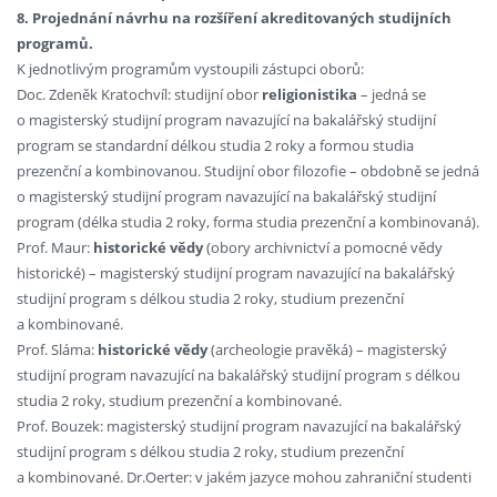
8. Projednání návrhu na rozšíření akreditovaných studijních
programů.
K jednotlivým programům vystoupili zástupci oborů:
Doc. Zdeněk Kratochvíl: studijní obor
religionistika
– jedná se
o magisterský studijní program navazující na bakalářský studijní
program se standardní délkou studia 2 roky a formou studia
prezenční a kombinovanou. Studijní obor filozofie – obdobně se jedná
o magisterský studijní program navazující na bakalářský studijní
program (délka studia 2 roky, forma studia prezenční a kombinovaná).
Prof. Maur:
historické vědy
(obory archivnictví a pomocné vědy
historické) – magisterský studijní program navazující na bakalářský
studijní program s délkou studia 2 roky, studium prezenční
a kombinované.
Prof. Sláma:
historické vědy
(archeologie pravěká) – magisterský
studijní program navazující na bakalářský studijní program s délkou
studia 2 roky, studium prezenční a kombinované.
Prof. Bouzek: magisterský studijní program navazující na bakalářský
studijní program s délkou studia 2 roky, studium prezenční
a kombinované. Dr.Oerter: v jakém jazyce mohou zahraniční studenti