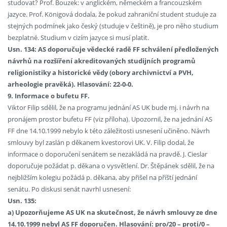
studovat? Prof. Bouzek: v anglickém, německém a francouzském
jazyce. Prof. Königová dodala, že pokud zahraniční student studuje za
stejných podmínek jako český (studuje v češtině), je pro něho studium
bezplatné. Studium v cizím jazyce si musí platit.
Usn. 134: AS doporučuje vědecké radě FF schválení předložených
návrhů na rozšíření akreditovaných studijních programů
religionistiky a historické vědy (obory archivnictví a PVH,
arheologie pravěká). Hlasování: 22-0-0.
9. Informace o bufetu FF.
Viktor Filip sdělil, že na programu jednání AS UK bude mj. i návrh na
pronájem prostor bufetu FF (viz příloha). Upozornil, že na jednání AS
FF dne 14.10.1999 nebylo k této záležitosti usnesení učiněno. Návrh
smlouvy byl zaslán p děkanem kvestorovi UK. V. Filip dodal, že
informace o doporučení senátem se nezakládá na pravdě. J. Cieslar
doporučuje požádat p. děkana o vysvětlení. Dr. Štěpánek sdělil, že na
nejbližším kolegiu požádá p. děkana, aby přišel na příští jednání
senátu. Po diskusi senát navrhl usnesení:
Usn. 135:
a) Upozorňujeme AS UK na skutečnost, že návrh smlouvy ze dne
14.10.1999 nebyl AS FF doporučen. Hlasování: pro/20 – proti/0 –