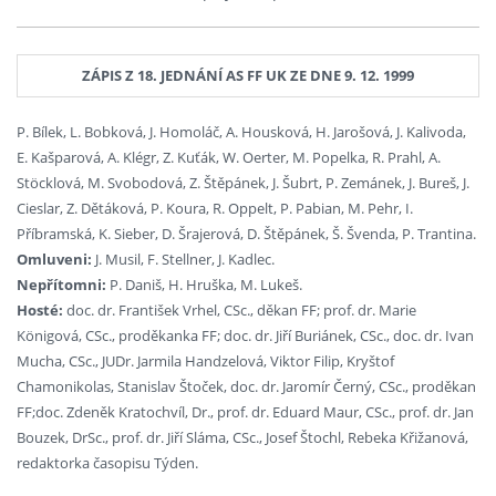
ZÁPIS Z 18. JEDNÁNÍ AS FF UK ZE DNE 9. 12. 1999
P. Bílek, L. Bobková, J. Homoláč, A. Housková, H. Jarošová, J. Kalivoda,
E. Kašparová, A. Klégr, Z. Kuťák, W. Oerter, M. Popelka, R. Prahl, A.
Stöcklová, M. Svobodová, Z. Štěpánek, J. Šubrt, P. Zemánek, J. Bureš, J.
Cieslar, Z. Dětáková, P. Koura, R. Oppelt, P. Pabian, M. Pehr, I.
Příbramská, K. Sieber, D. Šrajerová, D. Štěpánek, Š. Švenda, P. Trantina.
Omluveni:
J. Musil, F. Stellner, J. Kadlec.
Nepřítomni:
P. Daniš, H. Hruška, M. Lukeš.
Hosté:
doc. dr. František Vrhel, CSc., děkan FF; prof. dr. Marie
Königová, CSc., proděkanka FF; doc. dr. Jiří Buriánek, CSc., doc. dr. Ivan
Mucha, CSc., JUDr. Jarmila Handzelová, Viktor Filip, Kryštof
Chamonikolas, Stanislav Štoček, doc. dr. Jaromír Černý, CSc., proděkan
FF;doc. Zdeněk Kratochvíl, Dr., prof. dr. Eduard Maur, CSc., prof. dr. Jan
Bouzek, DrSc., prof. dr. Jiří Sláma, CSc., Josef Štochl, Rebeka Křižanová,
redaktorka časopisu Týden.