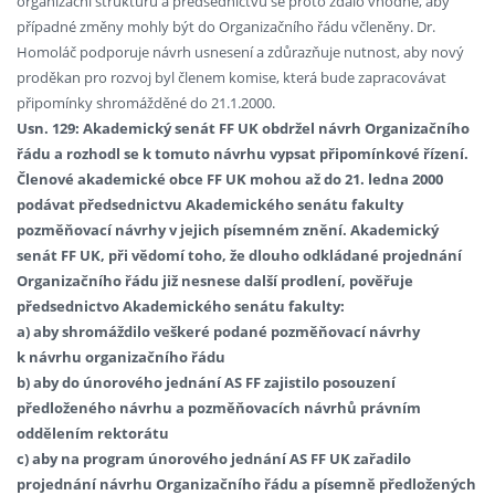
organizační strukturu a předsednictvu se proto zdálo vhodné, aby
případné změny mohly být do Organizačního řádu včleněny. Dr.
Homoláč podporuje návrh usnesení a zdůrazňuje nutnost, aby nový
proděkan pro rozvoj byl členem komise, která bude zapracovávat
připomínky shromážděné do 21.1.2000.
Usn. 129: Akademický senát FF UK obdržel návrh Organizačního
řádu a rozhodl se k tomuto návrhu vypsat připomínkové řízení.
Členové akademické obce FF UK mohou až do 21. ledna 2000
podávat předsednictvu Akademického senátu fakulty
pozměňovací návrhy v jejich písemném znění. Akademický
senát FF UK, při vědomí toho, že dlouho odkládané projednání
Organizačního řádu již nesnese další prodlení, pověřuje
předsednictvo Akademického senátu fakulty:
a) aby shromáždilo veškeré podané pozměňovací návrhy
k návrhu organizačního řádu
b) aby do únorového jednání AS FF zajistilo posouzení
předloženého návrhu a pozměňovacích návrhů právním
oddělením rektorátu
c) aby na program únorového jednání AS FF UK zařadilo
projednání návrhu Organizačního řádu a písemně předložených