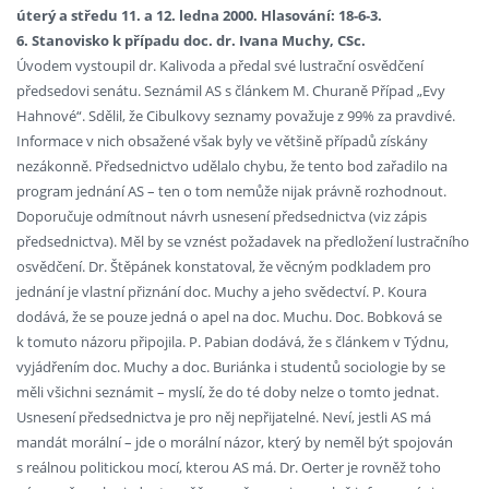
úterý a středu 11. a 12. ledna 2000. Hlasování: 18-6-3.
6. Stanovisko k případu doc. dr. Ivana Muchy, CSc.
Úvodem vystoupil dr. Kalivoda a předal své lustrační osvědčení
předsedovi senátu. Seznámil AS s článkem M. Churaně Případ „Evy
Hahnové“. Sdělil, že Cibulkovy seznamy považuje z 99% za pravdivé.
Informace v nich obsažené však byly ve většině případů získány
nezákonně. Předsednictvo udělalo chybu, že tento bod zařadilo na
program jednání AS – ten o tom nemůže nijak právně rozhodnout.
Doporučuje odmítnout návrh usnesení předsednictva (viz zápis
předsednictva). Měl by se vznést požadavek na předložení lustračního
osvědčení. Dr. Štěpánek konstatoval, že věcným podkladem pro
jednání je vlastní přiznání doc. Muchy a jeho svědectví. P. Koura
dodává, že se pouze jedná o apel na doc. Muchu. Doc. Bobková se
k tomuto názoru připojila. P. Pabian dodává, že s článkem v Týdnu,
vyjádřením doc. Muchy a doc. Buriánka i studentů sociologie by se
měli všichni seznámit – myslí, že do té doby nelze o tomto jednat.
Usnesení předsednictva je pro něj nepřijatelné. Neví, jestli AS má
mandát morální – jde o morální názor, který by neměl být spojován
s reálnou politickou mocí, kterou AS má. Dr. Oerter je rovněž toho