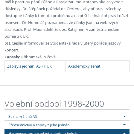
měl k postupu pánů Bílého a Rataje zaujmout stanovisko a vyvodit
důsledky. Dr. Štěpánek požádal dr. Oertera , aby připravil všechny
dostupné články k tomuto problému a na příští jednání připravil návrh
usnesení. Dr. Homoláč poznamenal, že články jsou na webových
stránkách. Prof. Maur sdělil, že doc. Rataj není v zaměstnaneckém
poměru k UK.
b) J. Cieslar informoval, že Studentská rada v úterý pořádá jazzový
koncert.
Zapsaly:
Příbramská, Ničová
Zápisy z jednání AS FF UK
Akademický senát
Volební období 1998-2000
Seznam členů AS
Předsednictvo a zápisy z jeho jednání
Harmonogram zasedání a zápisy z jednání