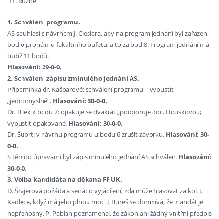
Různé
1. Schválení programu.
AS souhlasí s návrhem J. Cieslara, aby na program jednání byl zařazen
bod o pronájmu fakultního bufetu, a to za bod 8. Program jednání má
tudíž 11 bodů.
Hlasování: 29-0-0.
2. Schválení zápisu zminulého jednání AS.
Připomínka dr. Kašparové: schválení programu – vypustit
„jednomyslně“.
Hlasování: 30-0-0.
Dr. Bílek k bodu 7: opakuje se dvakrát „podporuje doc. Houskovou;
vypustit opakované.
Hlasování: 30-0-0.
Dr. Šubrt: v návrhu programu u bodu 6 zrušit závorku.
Hlasování: 30-
0-0.
S těmito úpravami byl zápis minulého jednání AS schválen.
Hlasování:
30-0-0.
3. Volba kandidáta na děkana FF UK.
D. Šrajerová požádala senát o vyjádření, zda může hlasovat za kol. J.
Kadlece, když má jeho plnou moc. J. Bureš se domnívá, že mandát je
nepřenosný. P. Pabian poznamenal, že zákon ani žádný vnitřní předpis