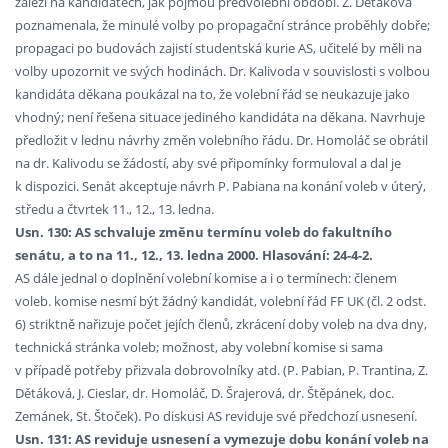
záleží na kandidátech, jak pojmou předvolební období. Z. Dětáková
poznamenala, že minulé volby po propagační stránce proběhly dobře;
propagaci po budovách zajistí studentská kurie AS, učitelé by měli na
volby upozornit ve svých hodinách. Dr. Kalivoda v souvislosti s volbou
kandidáta děkana poukázal na to, že volební řád se neukazuje jako
vhodný; není řešena situace jediného kandidáta na děkana. Navrhuje
předložit v lednu návrhy změn volebního řádu. Dr. Homoláč se obrátil
na dr. Kalivodu se žádostí, aby své připomínky formuloval a dal je
k dispozici. Senát akceptuje návrh P. Pabiana na konání voleb v úterý,
středu a čtvrtek 11., 12., 13. ledna.
Usn. 130: AS schvaluje změnu termínu voleb do fakultního
senátu, a to na 11., 12., 13. ledna 2000. Hlasování: 24-4-2.
AS dále jednal o doplnění volební komise a i o termínech: členem
voleb. komise nesmí být žádný kandidát, volební řád FF UK (čl. 2 odst.
6) striktně nařizuje počet jejích členů, zkrácení doby voleb na dva dny,
technická stránka voleb; možnost, aby volební komise si sama
v případě potřeby přizvala dobrovolníky atd. (P. Pabian, P. Trantina, Z.
Dětáková, J. Cieslar, dr. Homoláč, D. Šrajerová, dr. Štěpánek, doc.
Zemánek, St. Štoček). Po diskusi AS reviduje své předchozí usnesení.
Usn. 131: AS reviduje usnesení a vymezuje dobu konání voleb na