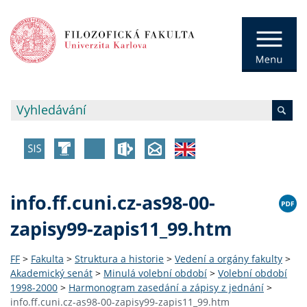
info.ff.cuni.cz-as98-00-
zapisy99-zapis11_99.htm
FF
>
Fakulta
>
Struktura a historie
>
Vedení a orgány fakulty
>
Akademický senát
>
Minulá volební období
>
Volební období
1998-2000
>
Harmonogram zasedání a zápisy z jednání
>
info.ff.cuni.cz-as98-00-zapisy99-zapis11_99.htm