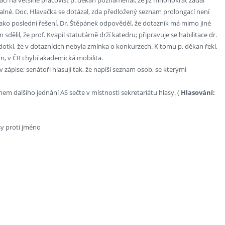
alné. Doc. Hlavačka se dotázal, zda předložený seznam prolongací není
ko poslední řešení. Dr. Štěpánek odpověděl, že dotazník má mimo jiné
sdělil, že prof. Kvapil statutárně drží katedru; připravuje se habilitace dr.
podotkl, že v dotaznících nebyla zmínka o konkurzech. K tomu p. děkan řekl,
m, v ČR chybí akademická mobilita.
 zápise; senátoři hlasují tak, že napíší seznam osob, se kterými
hem dalšího jednání AS sečte v místnosti sekretariátu hlasy. (
Hlasování:
sy proti jméno