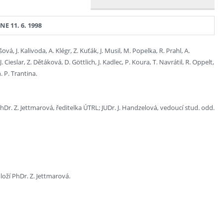
E 11. 6. 1998
vá, J. Kalivoda, A. Klégr, Z. Kuťák, J. Musil, M. Popelka, R. Prahl, A.
 Cieslar, Z. Dětáková, D. Göttlich, J. Kadlec, P. Koura, T. Navrátil, R. Oppelt,
. P. Trantina.
PhDr. Z. Jettmarová, ředitelka ÚTRL; JUDr. J. Handzelová, vedoucí stud. odd.
loží PhDr. Z. Jettmarová.