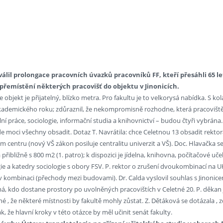
válil prolongace pracovních úvazků pracovníků FF, kteří přesáhli 65 le
 přemístění některých pracovišť do objektu v Jinonicích.
 že objekt je přijatelný, blízko metra. Pro fakultu je to velkorysá nabídka. S 
akademického roku; zdůraznil, že nekompromisně rozhodne, která pracoviště
ní práce, sociologie, informační studia a knihovnictví – budou čtyři vybrána
e moci všechny obsadit. Dotaz T. Navrátila: chce Celetnou 13 obsadit rekto
 centru (nový VŠ zákon posiluje centralitu univerzit a VŠ). Doc. Hlavačka se 
 přibližně s 800 m2 (1. patro); k dispozici je jídelna, knihovna, počítačové uče
ie a katedry sociologie s obory FSV. P. rektor o zrušení dvoukombinací na 
 v kombinaci (přechody mezi budovami). Dr. Calda vyslovil souhlas s Jinonic
, kdo dostane prostory po uvolněných pracovištích v Celetné 20. P. děkan j
né , že některé místnosti by fakultě mohly zůstat. Z. Dětáková se dotázala ,
, že hlavní kroky v této otázce by měl učinit senát fakulty.