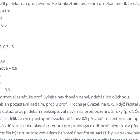
čil p. děkan za prospěšnou. Ke konkrétním úvazkům p. děkan uvedl, že návr
 a to:
,9
 0,5
S; 0,5 LS
0,9
ová – 0,9
5
5
 – 0,9
formoval senát, že prof. Syllaba navrhován nebyl, odchází do důchodu.
Pabian pozastavil nad tím, proč u prof. Hrocha je úvazek na 0,75, když ředite
 Na dotaz, proč p. děkan neakceptoval návrh na prodloužení o 2 roky (prof
dále sdělil, že chce postupně úvazky nižší než 0,5 převádět na externí spolup
vá zdůraznila jako hlavní kritérium pro prolongace odborné hledisko: v pře
by měla být druhotná; vzhledem k tísnivé finanční situaci FF by u opakovan
ěl, že zatím nechce úvazky na 0,5 globálně zavádět. K tíživé personální sit