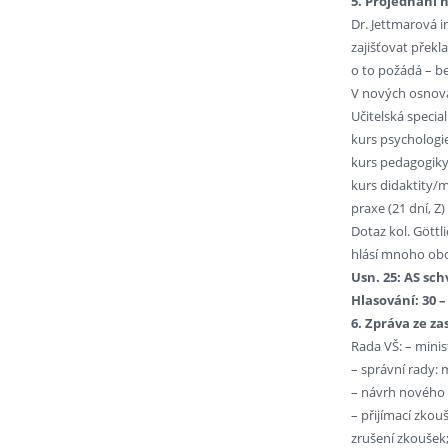
5. Projednání 
Dr. Jettmarová i
zajišťovat překl
o to požádá – be
V nových osnovác
Učitelská specia
kurs psychologie 
kurs pedagogiky (
kurs didaktity/m
praxe (21 dní, Z)
Dotaz kol. Gött
hlásí mnoho obor
Usn. 25: AS sch
Hlasování: 30 – 
6. Zpráva ze z
Rada VŠ: – minis
– správní rady: 
– návrh nového V
– přijímací zkou
zrušení zkoušek