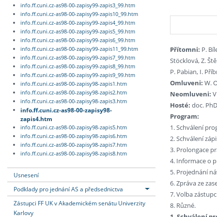
info.ff.cuni.cz-as98-00-zapisy99-zapis3_99.htm
info.ff.cuni.cz-as98-00-zapisy99-zapis10_99.htm
info.ff.cuni.cz-as98-00-zapisy99-zapis4_99.htm
info.ff.cuni.cz-as98-00-zapisy99-zapis5_99.htm
info.ff.cuni.cz-as98-00-zapisy99-zapis6_99.htm
Přítomni:
P. Bíl
info.ff.cuni.cz-as98-00-zapisy99-zapis11_99.htm
info.ff.cuni.cz-as98-00-zapisy99-zapis7_99.htm
Stöcklová, Z. Ště
info.ff.cuni.cz-as98-00-zapisy99-zapis8_99.htm
P. Pabian, I. Pří
info.ff.cuni.cz-as98-00-zapisy99-zapis9_99.htm
Omluveni:
W. Oe
info.ff.cuni.cz-as98-00-zapisy98-zapis1.htm
info.ff.cuni.cz-as98-00-zapisy98-zapis2.htm
Neomluveni:
V.
info.ff.cuni.cz-as98-00-zapisy98-zapis3.htm
Hosté:
doc. PhDr
info.ff.cuni.cz-as98-00-zapisy98-
Program:
zapis4.htm
1. Schválení pr
info.ff.cuni.cz-as98-00-zapisy98-zapis5.htm
info.ff.cuni.cz-as98-00-zapisy98-zapis6.htm
2. Schválení záp
info.ff.cuni.cz-as98-00-zapisy98-zapis7.htm
3. Prolongace p
info.ff.cuni.cz-as98-00-zapisy98-zapis8.htm
4. Informace o p
5. Projednání ná
Usnesení
6. Zpráva ze zas
Podklady pro jednání AS a předsednictva
7. Volba zástup
Zástupci FF UK v Akademickém senátu Univerzity
8. Různé.
Karlovy
1. Schválení p