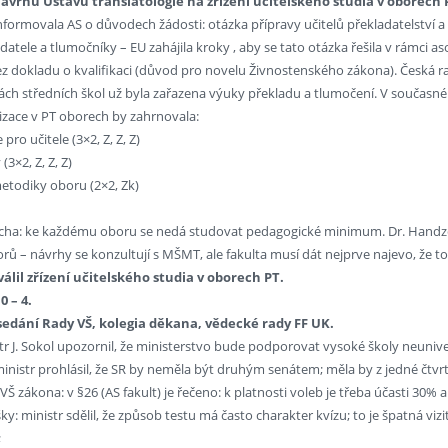
návrhu Ústavu translatologie na zřízení učitelského studia v oborech 
nformovala AS o důvodech žádosti: otázka přípravy učitelů překladatelství a tlu
adatele a tlumočníky – EU zahájila kroky , aby se tato otázka řešila v rám
z dokladu o kvalifikaci (důvod pro novelu Živnostenského zákona). Česká r
h středních škol už byla zařazena výuky překladu a tlumočení. V současné do
lizace v PT oborech by zahrnovala:
pro učitele (3×2, Z, Z, Z)
3×2, Z, Z, Z)
etodiky oboru (2×2, Zk)
licha: ke každému oboru se nedá studovat pedagogické minimum. Dr. Handzel
ů – návrhy se konzultují s MŠMT, ale fakulta musí dát nejprve najevo, že to
válil zřízení učitelského studia v oborech PT.
0 – 4.
asedání Rady VŠ, kolegia děkana, vědecké rady FF UK.
tr J. Sokol upozornil, že ministerstvo bude podporovat vysoké školy neuniv
ministr prohlásil, že SR by neměla být druhým senátem; měla by z jedné čtvr
Š zákona: v §26 (AS fakult) je řečeno: k platnosti voleb je třeba účasti 30
šky: ministr sdělil, že způsob testu má často charakter kvízu; to je špatná 
;