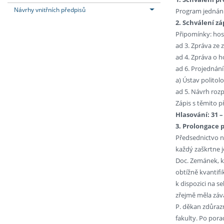
Návrhy vnitřních předpisů
Program jednání 
2. Schválení zá
Připomínky: host
ad 3. Zpráva ze 
ad 4. Zpráva o h
ad 6. Projednání
a) Ústav politol
ad 5. Návrh rozp
Zápis s těmito 
Hlasování: 31 – 
3. Prolongace 
Předsednictvo n
každý zaškrtne j
Doc. Zemánek, k
obtížně kvantifi
k dispozici na s
zřejmě měla záv
P. děkan zdůrazn
fakulty. Po por