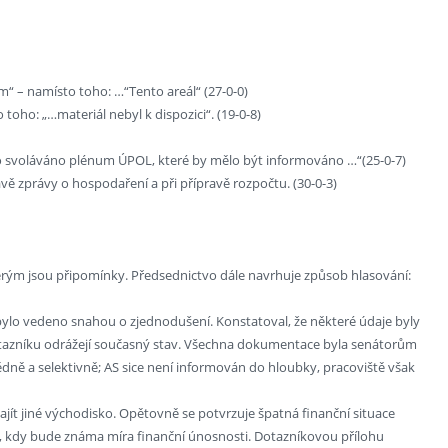
m“ – namísto toho: …“Tento areál“ (27-0-0)
toho: „…materiál nebyl k dispozici“. (19-0-8)
ebylo svoláváno plénum ÚPOL, které by mělo být informováno …“(25-0-7)
vě zprávy o hospodaření a při přípravě rozpočtu. (30-0-3)
rým jsou připomínky. Předsednictvo dále navrhuje způsob hlasování:
bylo vedeno snahou o zjednodušení. Konstatoval, že některé údaje byly
 v dotazníku odrážejí současný stav. Všechna dokumentace byla senátorům
ědně a selektivně; AS sice není informován do hloubky, pracoviště však
jít jiné východisko. Opětovně se potvrzuje špatná finanční situace
., kdy bude známa míra finanční únosnosti. Dotazníkovou přílohu