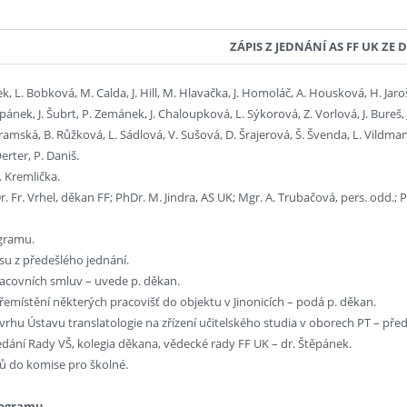
ZÁPIS Z JEDNÁNÍ AS FF UK ZE DN
ek, L. Bobková, M. Calda, J. Hill, M. Hlavačka, J. Homoláč, A. Housková, H. Jarošo
pánek, J. Šubrt, P. Zemánek, J. Chaloupková, L. Sýkorová, Z. Vorlová, J. Bureš, J.
bramská, B. Růžková, L. Sádlová, V. Sušová, D. Šrajerová, Š. Švenda, L. Vildman
rter, P. Daniš.
 Kremlička.
. Fr. Vrhel, děkan FF; PhDr. M. Jindra, AS UK; Mgr. A. Trubačová, pers. odd.; 
ogramu.
isu z předešlého jednání.
racovních smluv – uvede p. děkan.
řemístění některých pracovišť do objektu v Jinonicích – podá p. děkan.
vrhu Ústavu translatologie na zřízení učitelského studia v oborech PT – před
edání Rady VŠ, kolegia děkana, vědecké rady FF UK – dr. Štěpánek.
ců do komise pro školné.
rogramu.