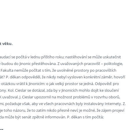
t věku.
kolaudací se počítá v lednu příštího roku; nastěhování se může uskutečnit
 budou do Jinonic přestěhována. Z uvažovaných pracovišť – politologie,
. Fakulta nemůže počítat s tím, že uvolněné prostory po pracovištích
rát? P. děkan odpověděl, že nikdy nebyl vysloven konkrétní záměr, hovoří
otázkou vrátil k Jinonicím: o jak velký prostor se jedná. Odpověď: pro
bny. Kol. Cieslar se dotázal, zda by v Jinonicích mohlo dojít ke sloučení
UK uvažoval. J. Cieslar upozornil na možnost problémů v rozvrhu oborů,
emi, požaduje však, aby ve všech pracovnách byly instalovány Internety. Z.
e toho názoru, že to zatím nikdo přesně neví; je možné, že zájem projeví
 zda může být senát zpětně informován. P. děkan s tím počítá;