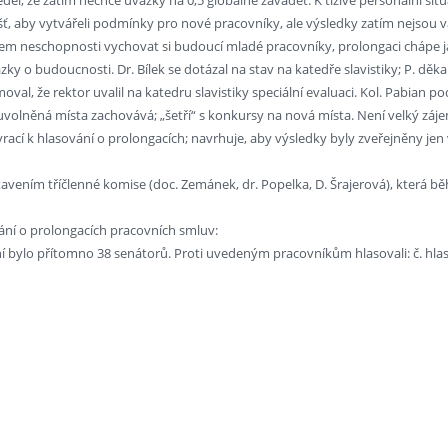
ť, aby vytvářeli podmínky pro nové pracovníky, ale výsledky zatím nejsou v
m neschopnosti vychovat si budoucí mladé pracovníky, prolongaci chápe ja
ky o budoucnosti. Dr. Bílek se dotázal na stav na katedře slavistiky; P. děkan 
oval, že rektor uvalil na katedru slavistiky speciální evaluaci. Kol. Pabian 
volněná místa zachovává; „šetří“ s konkursy na nová místa. Není velký záje
rací k hlasování o prolongacích; navrhuje, aby výsledky byly zveřejněny jen v
tavením tříčlenné komise (doc. Zemánek, dr. Popelka, D. Šrajerová), která bě
ání o prolongacích pracovních smluv:
í bylo přítomno 38 senátorů. Proti uvedeným pracovníkům hlasovali: č. hla