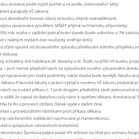
budou dostávat podle svých potřeb a ne podle „historického“ klíče;
některé paragrafy VŠ zákona;
nová akredikační komise; obory se budou zřejmě reakrediktovat;
nejsou zpracována vysvětlení, MŠMT přijímá na Internetu připomínky;
říští rok: snaha o zajištění pokračování staveb (bude usilováno o 7% valor
d v reálných mzdách (ten současný směřuje dolů);
 zčásti upustit od dosavadního způsobu přidělování státního příspěvku (na 
 diskuse).
ly schváleny dvě habilitace (dr. Borecký a dr. Štaif); na příští VR budou proj
: – prof. Verner předložil návrh na vybudování nového výkopového domku v K
yl vypracován pro české podmínky, takže stavba bude levnější, fakulta se po
 děkana Právnické fakulty o právní výklad k novému VŠ zákonu (materiál je k
 návrh na zrušení příkazu č. 1 proti drogám; předběžný závěr jednoznačně v
uto sdělil, že napsal do Babylonu svůj názor k opatření děkana. Konstatoval, ž
ila že šlo o procesní zdržení; článek vyjde v dalším čísle.
hlasí s procedurálními námitkami proti příkazu děkana.
kursy celoživotního vzdělávání navrhované pí Hamerníkovou.
kuteční sympozium zahraničních bohemistů
s rekonstrukcí Šporkova paláce podal IPS stížnost na Úřad pro ochranu hospo