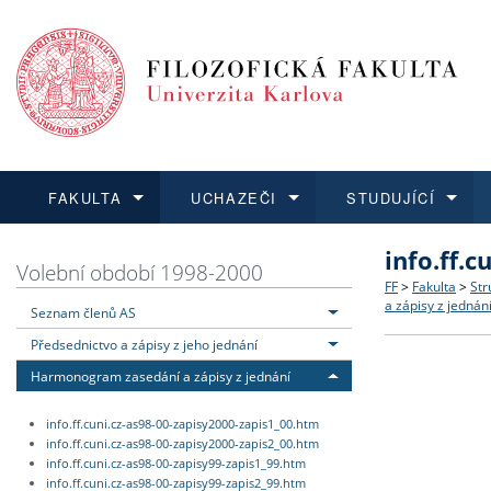
FAKULTA
UCHAZEČI
STUDUJÍCÍ
info.ff.
FAKULTA
UCHAZEČI
STUDUJÍCÍ
VĚDA A VÝZKUM
ZAHRANIČÍ
Struktura a
Co studova
Bakalářsk
O vědě a 
Aktuální n
Volební období 1998-2000
FF
>
Fakulta
>
Str
a zápisy z jednán
Seznam členů AS
Dozvědět se více
Podat přihlášku
Dozvědět se více
Dozvědět se více
Dozvědět se více
Strategie 
Učitelské 
Doktorské
Akademické
Vyjíždějící
Předsednictvo a zápisy z jeho jednání
Podpora a
Informace 
Rigorózní 
Granty a p
Přijíždějíc
Harmonogram zasedání a zápisy z jednání
info.ff.cuni.cz-as98-00-zapisy2000-zapis1_00.htm
Absolventi
Vyjíždějíc
info.ff.cuni.cz-as98-00-zapisy2000-zapis2_00.htm
info.ff.cuni.cz-as98-00-zapisy99-zapis1_99.htm
Fakultní š
info.ff.cuni.cz-as98-00-zapisy99-zapis2_99.htm