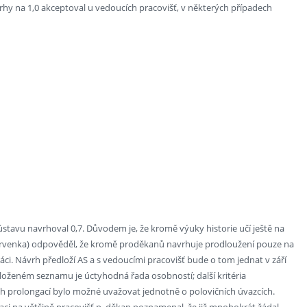
hy na 1,0 akceptoval u vedoucích pracovišť, v některých případech
l ústavu navrhoval 0,7. Důvodem je, že kromě výuky historie učí ještě na
. Červenka) odpověděl, že kromě proděkanů navrhuje prodloužení pouze na
ráci. Návrh předloží AS a s vedoucími pracovišť bude o tom jednat v září
dloženém seznamu je úctyhodná řada osobností; další kritéria
ých prolongací bylo možné uvažovat jednotně o polovičních úvazcích.
uaci na většině pracovišť p. děkan poznamenal, že již mnohokrát žádal