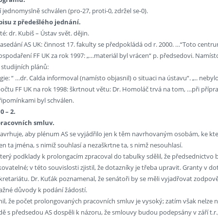
jednomyslně schválen (pro-27, proti-0, zdržel se-0).
pisu z předešlého jednání.
é: dr. Kubiš – Ústav svět. dějin.
zasedání AS UK: činnost 17. fakulty se předpokládá od r. 2000. …“Toto centru
ospodaření FF UK za rok 1997: „…materiál byl vrácen“ p. předsedovi. Namísto 
 studijních plánů:
ogie: “ …dr. Calda informoval (namísto objasnil) o situaci na ústavu“. „.. n
očtu FF UK na rok 1998: škrtnout větu: Dr. Homoláč trvá na tom, …při přípra
připomínkami byl schválen.
0 – 2.
pracovních smluv.
avrhuje, aby plénum AS se vyjádřilo jen k těm navrhovaným osobám, ke kte
en ta jména, s nimiž souhlasí a nezaškrtne ta, s nimž nesouhlasí.
terý podklady k prolongacím zpracoval do tabulky sdělil, že předsednictvo 
kovatelné; v této souvislosti zjistil, že dotazníky je třeba upravit. Granty
ekretariátu. Dr. Kuťák poznamenal, že senátoři by se měli vyjadřovat zodpov
ažné důvody k podání žádostí.
il, že počet prolongovaných pracovních smluv je vysoký; zatím však nelze na
adě s předsedou AS dospěli k názoru, že smlouvy budou podepsány v září t.r