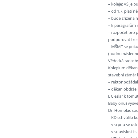
– koleje: VŠ je 
– od 1.7. platí 
– bude zřízena 
– k paragrafům 
– rozpočet pro p
podporovat tren
– MŠMT se pokusí
(budou následné
Vědecká rada: by
Kolegium děkana
stavební záměr b
– rektor požádal
– děkan obdržel
J. Cieslar k tom
Babylonu) vysvětl
Dr. Homoláč sou
– KD schválilo 
– v srpnu se us
– v souvislosti 