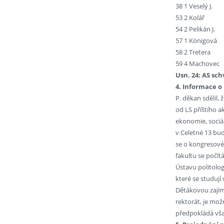
38 1 Veselý J.
53 2 Kolář
54 2 Pelikán J.
57 1 Königová
58 2 Tretera
59 4 Machovec
Usn. 24: AS sch
4. Informace o
P. děkan sdělil,
od LS příštího 
ekonomie, sociál
v Celetné 13 bud
se o kongresovém
fakultu se počítá
Ústavu politolog
které se studují
Dětákovou zajímá
rektorát, je mož
předpokládá však