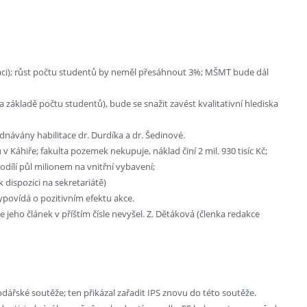
izaci); růst počtu studentů by neměl přesáhnout 3%; MŠMT bude dál
základě počtu studentů), bude se snažit zavést kvalitativní hlediska
ednávány habilitace dr. Durdíka a dr. Šedinové.
áhiře; fakulta pozemek nekupuje, náklad činí 2 mil. 930 tisíc Kč;
dílí půl milionem na vnitřní vybavení;
 dispozici na sekretariátě)
ypovídá o pozitivním efektu akce.
e jeho článek v příštím čísle nevyšel. Z. Dětáková (členka redakce
dářské soutěže; ten přikázal zařadit IPS znovu do této soutěže.