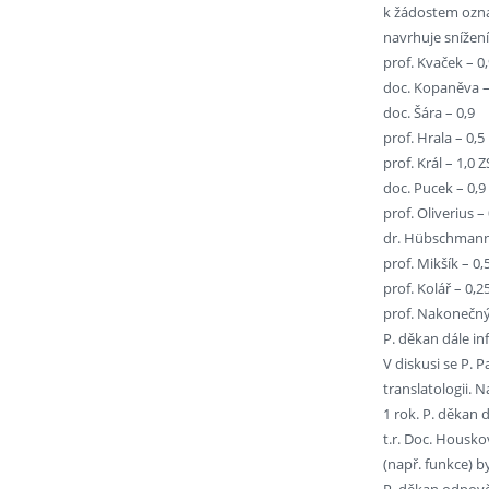
k žádostem ozna
navrhuje snížení,
prof. Kvaček – 0
doc. Kopaněva –
doc. Šára – 0,9
prof. Hrala – 0,5
prof. Král – 1,0 Z
doc. Pucek – 0,9
prof. Oliverius – 
dr. Hübschmann
prof. Mikšík – 0,
prof. Kolář – 0,2
prof. Nakonečný
P. děkan dále in
V diskusi se P. 
translatologii.
1 rok. P. děkan 
t.r. Doc. Housko
(např. funkce) 
P. děkan odpověd