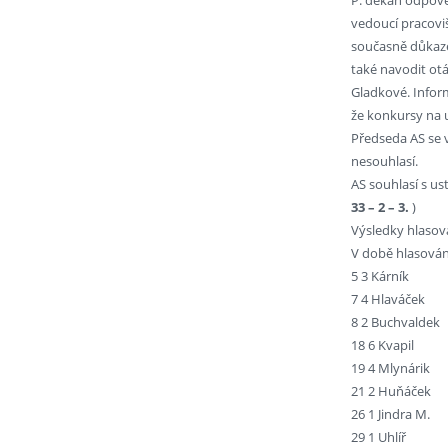
vedoucí pracoviš
současně důkaze
také navodit otáz
Gladkové. Inform
že konkursy na u
Předseda AS se v
nesouhlasí.
AS souhlasí s us
33 – 2 – 3.
)
Výsledky hlasov
V době hlasován
5 3 Kárník
7 4 Hlaváček
8 2 Buchvaldek
18 6 Kvapil
19 4 Mlynárik
21 2 Huňáček
26 1 Jindra M.
29 1 Uhlíř