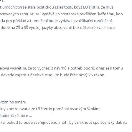
PT.
močnictví se stala politickou záležitostí, když EU zjistila, že musí
ci asociovaných zemí. MŠMT vydává Živnostenské osvědčení každému, kdo
ada pro překlad a tlumočení bude vydávat kvalifikační osvědčení.
bě na ZŠ a SŠ vyučují jazyky absolventi bez učitelské kvalifikace.
ová vysvětlila, že to vychází z návrhů a potřeb oborů; dnes se k tomu
 dovede zajistit. Učitelské studium bude řešit nový VŠ zákon.
erzitního směru
tiny kontrolovat a ze tří čtvrtin pomáhat vysokým školám;
% akademické obce …
vizitka, pokud to bude zveřejňováno, mohl by vzniknout společenský tlak na