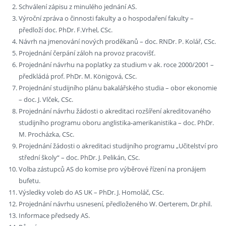
Schválení zápisu z minulého jednání AS.
Výroční zpráva o činnosti fakulty a o hospodaření fakulty –
předloží doc. PhDr. F.Vrhel, CSc.
Návrh na jmenování nových proděkanů – doc. RNDr. P. Kolář, CSc.
Projednání čerpání záloh na provoz pracovišť.
Projednání návrhu na poplatky za studium v ak. roce 2000/2001 –
předkládá prof. PhDr. M. Königová, CSc.
Projednání studijního plánu bakalářského studia – obor ekonomie
– doc. J. Vlček, CSc.
Projednání návrhu žádosti o akreditaci rozšíření akreditovaného
studijního programu oboru anglistika-amerikanistika – doc. PhDr.
M. Procházka, CSc.
Projednání žádosti o akreditaci studijního programu „Učitelství pro
střední školy“ – doc. PhDr. J. Pelikán, CSc.
Volba zástupců AS do komise pro výběrové řízení na pronájem
bufetu.
Výsledky voleb do AS UK – PhDr. J. Homoláč, CSc.
Projednání návrhu usnesení, předloženého W. Oerterem, Dr.phil.
Informace předsedy AS.