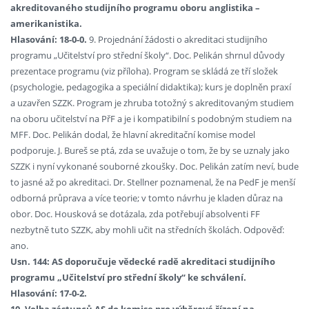
akreditovaného studijního programu oboru anglistika –
amerikanistika.
Hlasování: 18-0-0.
9. Projednání žádosti o akreditaci studijního
programu „Učitelství pro střední školy“. Doc. Pelikán shrnul důvody
prezentace programu (viz příloha). Program se skládá ze tří složek
(psychologie, pedagogika a speciální didaktika); kurs je doplněn praxí
a uzavřen SZZK. Program je zhruba totožný s akreditovaným studiem
na oboru učitelství na PřF a je i kompatibilní s podobným studiem na
MFF. Doc. Pelikán dodal, že hlavní akreditační komise model
podporuje. J. Bureš se ptá, zda se uvažuje o tom, že by se uznaly jako
SZZK i nyní vykonané souborné zkoušky. Doc. Pelikán zatím neví, bude
to jasné až po akreditaci. Dr. Stellner poznamenal, že na PedF je menší
odborná průprava a více teorie; v tomto návrhu je kladen důraz na
obor. Doc. Housková se dotázala, zda potřebují absolventi FF
nezbytně tuto SZZK, aby mohli učit na středních školách. Odpověď:
ano.
Usn. 144: AS doporučuje vědecké radě akreditaci studijního
programu „Učitelství pro střední školy“ ke schválení.
Hlasování: 17-0-2.