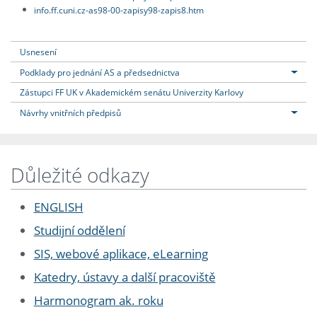
info.ff.cuni.cz-as98-00-zapisy98-zapis8.htm
Usnesení
Podklady pro jednání AS a předsednictva
Zástupci FF UK v Akademickém senátu Univerzity Karlovy
Návrhy vnitřních předpisů
Důležité odkazy
ENGLISH
Studijní oddělení
SIS, webové aplikace, eLearning
Katedry, ústavy a další pracoviště
Harmonogram ak. roku