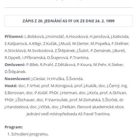
ZÁPIS Z 20. JEDNÁNÍ AS FF UK ZE DNE 24. 2. 1999
Přítomni:
L.Bobková, J.Homoláč, A.Housková, H.Jarošová, J.Kalivoda,
E.Kašparová, A.Klégr, Z.Kuťák, J.Musil, W.Oerter, M.Popelka, F.Stellner,
A.Stöcklová, M.Svobodová, Z.Štěpánek, J.Šubrt, P.Zemánek, J.Bureš,
R.Oppelt, I.Příbramská, D.Šrajerová, P.Trantina.
Omluveni:
P.Bílek, R.Prahl, Z.Dětáková, P.Koura, M.Pehr, K.Sieber,
D.Štěpánek.
Neomluveni:
J.Cieslar, H.Hruška, Š.Švenda.
Hosté:
doc. F.Vrhel, prof. M.Königová, prof. J.Kuklík, doc. J.Černý, ing.
E.Borovian, doc. P.Kolář, PhDr. J.Herman, doc. J.Koťa, prof. A.Skřivan,
PhDr. J.Štichauer, doc. P.Vavroušek, prof. M.Dohalská, S.Štoček, dr.
J.Handzelová, doc. J.Vlček, doc. J.Pelikán, členové akademické obce.
Jednání vedl místopředseda AS Pavel Trantina.
Program:
Schválení programu.