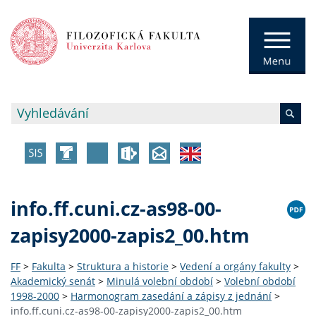
info.ff.cuni.cz-as98-00-
zapisy2000-zapis2_00.htm
FF
>
Fakulta
>
Struktura a historie
>
Vedení a orgány fakulty
>
Akademický senát
>
Minulá volební období
>
Volební období
1998-2000
>
Harmonogram zasedání a zápisy z jednání
>
info.ff.cuni.cz-as98-00-zapisy2000-zapis2_00.htm