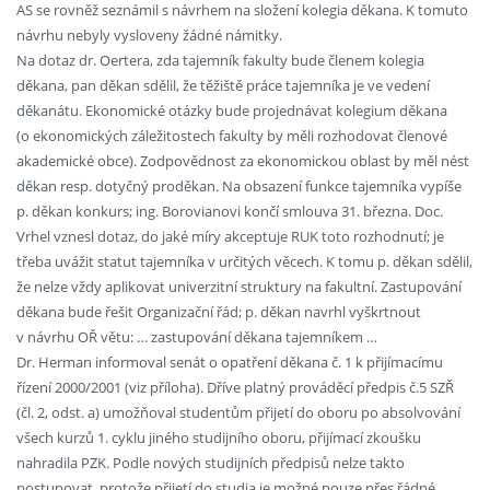
AS se rovněž seznámil s návrhem na složení kolegia děkana. K tomuto
návrhu nebyly vysloveny žádné námitky.
Na dotaz dr. Oertera, zda tajemník fakulty bude členem kolegia
děkana, pan děkan sdělil, že těžiště práce tajemníka je ve vedení
děkanátu. Ekonomické otázky bude projednávat kolegium děkana
(o ekonomických záležitostech fakulty by měli rozhodovat členové
akademické obce). Zodpovědnost za ekonomickou oblast by měl nést
děkan resp. dotyčný proděkan. Na obsazení funkce tajemníka vypíše
p. děkan konkurs; ing. Borovianovi končí smlouva 31. března. Doc.
Vrhel vznesl dotaz, do jaké míry akceptuje RUK toto rozhodnutí; je
třeba uvážit statut tajemníka v určitých věcech. K tomu p. děkan sdělil,
že nelze vždy aplikovat univerzitní struktury na fakultní. Zastupování
děkana bude řešit Organizační řád; p. děkan navrhl vyškrtnout
v návrhu OŘ větu: … zastupování děkana tajemníkem …
Dr. Herman informoval senát o opatření děkana č. 1 k přijímacímu
řízení 2000/2001 (viz příloha). Dříve platný prováděcí předpis č.5 SZŘ
(čl. 2, odst. a) umožňoval studentům přijetí do oboru po absolvování
všech kurzů 1. cyklu jiného studijního oboru, přijímací zkoušku
nahradila PZK. Podle nových studijních předpisů nelze takto
postupovat, protože přijetí do studia je možné pouze přes řádné