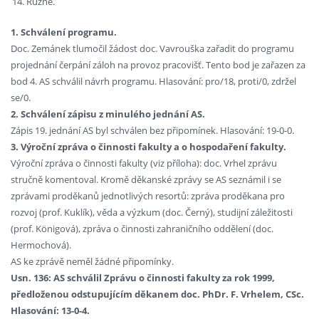
Různé.
1. Schválení programu.
Doc. Zemánek tlumočil žádost doc. Vavrouška zařadit do programu
projednání čerpání záloh na provoz pracovišť. Tento bod je zařazen za
bod 4. AS schválil návrh programu. Hlasování: pro/18, proti/0, zdržel
se/0.
2. Schválení zápisu z minulého jednání AS.
Zápis 19. jednání AS byl schválen bez připomínek. Hlasování: 19-0-0.
3. Výroční zpráva o činnosti fakulty a o hospodaření fakulty.
Výroční zpráva o činnosti fakulty (viz příloha): doc. Vrhel zprávu
stručně komentoval. Kromě děkanské zprávy se AS seznámil i se
zprávami proděkanů jednotlivých resortů: zpráva proděkana pro
rozvoj (prof. Kuklík), věda a výzkum (doc. Černý), studijní záležitosti
(prof. Königová), zpráva o činnosti zahraničního oddělení (doc.
Hermochová).
AS ke zprávě neměl žádné připomínky.
Usn. 136: AS schválil Zprávu o činnosti fakulty za rok 1999,
předloženou odstupujícím děkanem doc. PhDr. F. Vrhelem, CSc.
Hlasování: 13-0-4.