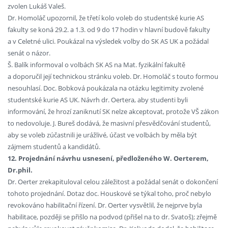
zvolen Lukáš Valeš.
Dr. Homoláč upozornil, že třetí kolo voleb do studentské kurie AS
fakulty se koná 29.2. a 1.3. od 9 do 17 hodin v hlavní budově fakulty
a v Celetné ulici. Poukázal na výsledek volby do SK AS UK a požádal
senát o názor.
Š. Balík informoval o volbách SK AS na Mat. fyzikální fakultě
a doporučil její technickou stránku voleb. Dr. Homoláč s touto formou
nesouhlasí. Doc. Bobková poukázala na otázku legitimity zvolené
studentské kurie AS UK. Návrh dr. Oertera, aby studenti byli
informování, že hrozí zaniknutí SK nelze akceptovat, protože VŠ zákon
to nedovoluje. J. Bureš dodává, že masivní přesvědčování studentů,
aby se voleb zúčastnili je urážlivé, účast ve volbách by měla být
zájmem studentů a kandidátů.
12. Projednání návrhu usnesení, předloženého W. Oerterem,
Dr.phil.
Dr. Oerter zrekapituloval celou záležitost a požádal senát o dokončení
tohoto projednání. Dotaz doc. Houskové se týkal toho, proč nebylo
revokováno habilitační řízení. Dr. Oerter vysvětlil, že nejprve byla
habilitace, později se přišlo na podvod (přišel na to dr. Svatoš); zřejmě