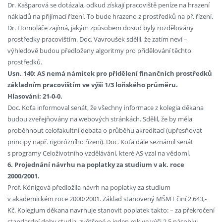
Dr. Kašparová se dotázala, odkud získají pracoviště peníze na hrazení
nákladů na přijímací řízení. To bude hrazeno z prostředků na př. řízení.
Dr. Homoláče zajímá, jakým způsobem dosud byly rozdělovány
prostředky pracovištím. Doc. Vavroušek sdělil, že zatím neví –
výhledově budou předloženy algoritmy pro přidělování těchto
prostředků.
Usn. 140: AS nemá námitek pro přidělení finančních prostředků
základním pracovištím ve výši 1/3 loňského průměru.
Hlasování: 21-0-0.
Doc. Koťa informoval senát, že všechny informace z kolegia děkana
budou zveřejňovány na webových stránkách. Sdělil, že by měla
proběhnout celofakultní debata o průběhu akreditací (upřesňovat
principy např. rigorózního řízení). Doc. Koťa dále seznámil senát
s programy Celoživotního vzdělávání, které AS vzal na vědomí.
6. Projednání návrhu na poplatky za studium v ak. roce
2000/2001.
Prof. Königová předložila návrh na poplatky za studium
v akademickém roce 2000/2001. Základ stanovený MŠMT činí 2.643,-
Kč. Kolegium děkana navrhuje stanovit poplatek takto: – za překročení
standardní doby studia, zvětšené o jeden rok ve výši 2,5 násobku