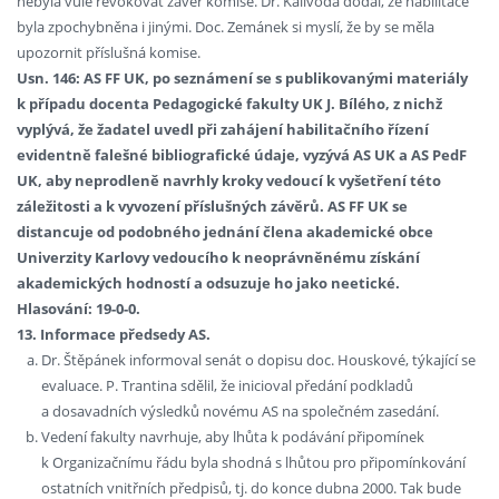
nebyla vůle revokovat závěr komise. Dr. Kalivoda dodal, že habilitace
byla zpochybněna i jinými. Doc. Zemánek si myslí, že by se měla
upozornit příslušná komise.
Usn. 146: AS FF UK, po seznámení se s publikovanými materiály
k případu docenta Pedagogické fakulty UK J. Bílého, z nichž
vyplývá, že žadatel uvedl při zahájení habilitačního řízení
evidentně falešné bibliografické údaje, vyzývá AS UK a AS PedF
UK, aby neprodleně navrhly kroky vedoucí k vyšetření této
záležitosti a k vyvození příslušných závěrů. AS FF UK se
distancuje od podobného jednání člena akademické obce
Univerzity Karlovy vedoucího k neoprávněnému získání
akademických hodností a odsuzuje ho jako neetické.
Hlasování: 19-0-0.
13. Informace předsedy AS.
Dr. Štěpánek informoval senát o dopisu doc. Houskové, týkající se
evaluace. P. Trantina sdělil, že inicioval předání podkladů
a dosavadních výsledků novému AS na společném zasedání.
Vedení fakulty navrhuje, aby lhůta k podávání připomínek
k Organizačnímu řádu byla shodná s lhůtou pro připomínkování
ostatních vnitřních předpisů, tj. do konce dubna 2000. Tak bude