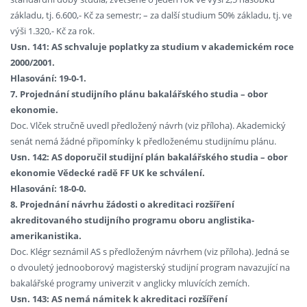
základu, tj. 6.600,- Kč za semestr; – za další studium 50% základu, tj. ve
výši 1.320,- Kč za rok.
Usn. 141: AS schvaluje poplatky za studium v akademickém roce
2000/2001.
Hlasování: 19-0-1.
7. Projednání studijního plánu bakalářského studia – obor
ekonomie.
Doc. Vlček stručně uvedl předložený návrh (viz příloha). Akademický
senát nemá žádné připomínky k předloženému studijnímu plánu.
Usn. 142: AS doporučil studijní plán bakalářského studia – obor
ekonomie Vědecké radě FF UK ke schválení.
Hlasování: 18-0-0.
8. Projednání návrhu žádosti o akreditaci rozšíření
akreditovaného studijního programu oboru anglistika-
amerikanistika.
Doc. Klégr seznámil AS s předloženým návrhem (viz příloha). Jedná se
o dvouletý jednooborový magisterský studijní program navazující na
bakalářské programy univerzit v anglicky mluvících zemích.
Usn. 143: AS nemá námitek k akreditaci rozšíření