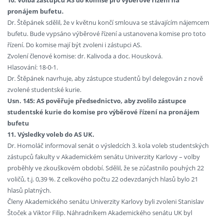
10. Volba zástupců AS do komise pro výběrové řízení na
pronájem bufetu.
Dr. Štěpánek sdělil, že v květnu končí smlouva se stávajícím nájemcem
bufetu. Bude vypsáno výběrové řízení a ustanovena komise pro toto
řízení. Do komise mají být zvoleni i zástupci AS.
Zvolení členové komise: dr. Kalivoda a doc. Housková.
Hlasování: 18-0-1.
Dr. Štěpánek navrhuje, aby zástupce studentů byl delegován z nově
zvolené studentské kurie.
Usn. 145: AS pověřuje předsednictvo, aby zvolilo zástupce
studentské kurie do komise pro výběrové řízení na pronájem
bufetu
11. Výsledky voleb do AS UK.
Dr. Homoláč informoval senát o výsledcích 3. kola voleb studentských
zástupců fakulty v Akademickém senátu Univerzity Karlovy – volby
proběhly ve zkouškovém období. Sdělil, že se zúčastnilo pouhých 22
voličů, t.j. 0,39 %. Z celkového počtu 22 odevzdaných hlasů bylo 21
hlasů platných.
Členy Akademického senátu Univerzity Karlovy byli zvoleni Stanislav
Štoček a Viktor Filip. Náhradníkem Akademického senátu UK byl