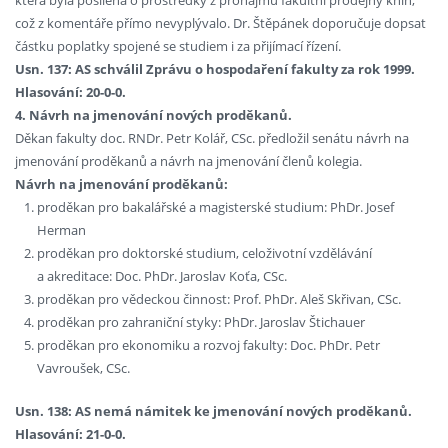
která byla posílena o prostředky z pronájmu fakultní prodejny knih,
což z komentáře přímo nevyplývalo. Dr. Štěpánek doporučuje dopsat
částku poplatky spojené se studiem i za přijímací řízení.
Usn. 137: AS schválil Zprávu o hospodaření fakulty za rok 1999.
Hlasování: 20-0-0.
4. Návrh na jmenování nových proděkanů.
Děkan fakulty doc. RNDr. Petr Kolář, CSc. předložil senátu návrh na
jmenování proděkanů a návrh na jmenování členů kolegia.
Návrh na jmenování proděkanů:
proděkan pro bakalářské a magisterské studium: PhDr. Josef
Herman
proděkan pro doktorské studium, celoživotní vzdělávání
a akreditace: Doc. PhDr. Jaroslav Koťa, CSc.
proděkan pro vědeckou činnost: Prof. PhDr. Aleš Skřivan, CSc.
proděkan pro zahraniční styky: PhDr. Jaroslav Štichauer
proděkan pro ekonomiku a rozvoj fakulty: Doc. PhDr. Petr
Vavroušek, CSc.
Usn. 138: AS nemá námitek ke jmenování nových proděkanů.
Hlasování: 21-0-0.