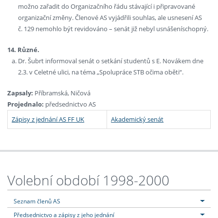
možno zařadit do Organizačního řádu stávající i připravované
organizační změny. Členové AS vyjádřili souhlas, ale usnesení AS
č. 129 nemohlo být revidováno – senát již nebyl usnášeníschopný.
14. Různé.
Dr. Šubrt informoval senát o setkání studentů s E. Novákem dne
2.3. v Celetné ulici, na téma „Spolupráce STB očima oběti“.
Zapsaly:
Příbramská, Ničová
Projednalo:
předsednictvo AS
Zápisy z jednání AS FF UK
Akademický senát
Volební období 1998-2000
Seznam členů AS
Předsednictvo a zápisy z jeho jednání