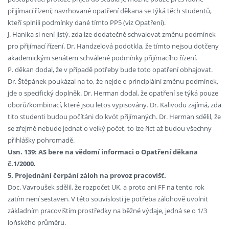
přijímací řízení; navrhované opatření děkana se týká těch studentů,
kteří splnili podmínky dané tímto PP5 (viz Opatření).
J. Hanika si není jistý, zda lze dodatečně schvalovat změnu podmínek
pro přijímací řízení. Dr. Handzelová podotkla, že tímto nejsou dotčeny
akademickým senátem schválené podmínky přijímacího řízení.
P. děkan dodal, že v případě potřeby bude toto opatření obhajovat.
Dr. Štěpánek poukázal na to, že nejde o principiální změnu podmínek,
jde o specifický doplněk. Dr. Herman dodal, že opatření se týká pouze
oborů/kombinací, které jsou letos vypisovány. Dr. Kalivodu zajímá, zda
tito studenti budou počítáni do kvót přijímaných. Dr. Herman sdělil, že
se zřejmě nebude jednat o velký počet, to lze říct až budou všechny
přihlášky pohromadě.
Usn. 139: AS bere na vědomí informaci o Opatření děkana
č.1/2000.
5. Projednání čerpání záloh na provoz pracovišť.
Doc. Vavroušek sdělil, že rozpočet UK, a proto ani FF na tento rok
zatím není sestaven. V této souvislosti je potřeba zálohově uvolnit
základním pracovištím prostředky na běžné výdaje, jedná se o 1/3
loňského průměru.