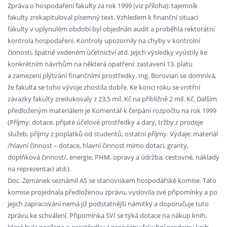
Zpráva o hospodaření fakulty za rok 1999 (viz příloha): tajemník
fakulty zrekapituloval písemný text. Vzhledem k finanční situaci
fakulty v uplynulém období byl objednán audit a proběhla rektorátní
kontrola hospodaření. Kontroly upozornily na chyby v kontrolní
činnosti, špatně vedeném účetnictví atd. Jejich výsledky vyústily ke
konkrétním návrhům na některá opatření: zastavení 13. platu
a zamezení plýtvání finančními prostředky. Ing. Borovian se domnívá,
že fakulta se toho vývoje zhostila dobře. Ke konci roku se vnitřní
závazky fakulty zredukovaly z 23,5 mil. Kč na přibližně 2 mil. Kč. Dalším
předloženým materiálem je Komentář k čerpání rozpočtu na rok 1999
(Příjmy: dotace, přijaté účelové prostředky a dary, tržby z prodeje
služeb, příjmy z poplatků od studentů, ostatní příjmy. Výdaje: materiál
/hlavní činnost – dotace, hlavní činnost mimo dotaci, granty,
doplňková činnost/, energie, PHM, opravy a údržba, cestovné, náklady
na reprezentaci atd.).
Doc. Zemánek seznámil AS se stanoviskem hospodářské komise. Tato
komise projednala předloženou zprávu, vyslovila své připomínky a po
jejich zapracování nemá již podstatnější námitky a doporučuje tuto
zprávu ke schválení. Připomínka SVI se týká dotace na nákup knih,