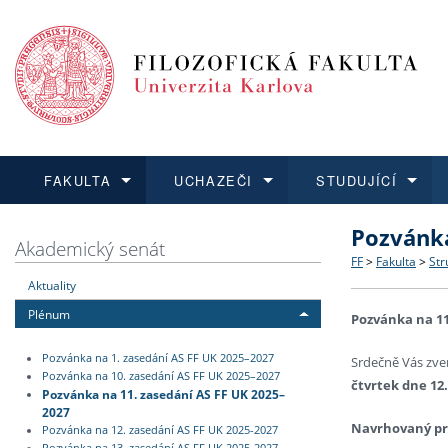
FAKULTA
UCHAZEČI
STUDUJÍCÍ
Pozvánka
FAKULTA
UCHAZEČI
STUDUJÍCÍ
VĚDA A VÝZKUM
ZAHRANIČÍ
Struktura a
Co studova
Bakalářsk
O vědě a 
Aktuální n
Akademický senát
FF
>
Fakulta
>
Str
Aktuality
Dozvědět se více
Podat přihlášku
Dozvědět se více
Dozvědět se více
Dozvědět se více
Strategie 
Učitelské 
Doktorské
Akademické
Vyjíždějící
Plénum
Pozvánka na 11
Podpora a
Informace 
Rigorózní 
Granty a p
Přijíždějíc
Pozvánka na 1. zasedání AS FF UK 2025–2027
Srdečně Vás zve
Pozvánka na 10. zasedání AS FF UK 2025–2027
čtvrtek dne 12.
Absolventi
Vyjíždějíc
Pozvánka na 11. zasedání AS FF UK 2025–
2027
Navrhovaný pr
Pozvánka na 12. zasedání AS FF UK 2025-2027
Fakultní š