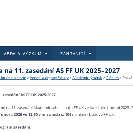
VĚDA A VÝZKUM
ZAHRANIČÍ
 na 11. zasedání AS FF UK 2025–2027
 historie
t a jak se přihlásit
é a magisterské studium
výzkumu na FF UK
abídky a výběrová řízení
Pro m
Kurzy
Kurzy
Trans
Přijíž
uktura a historie
>
Vedení a orgány fakulty
>
Akademický senát
>
Plénum
>
Pozvá
a další dokumenty
studijní programy
 studium
 kvalifikace
 studenti
Kniho
Progr
Studu
Vědec
Mimof
. zasedání AS FF UK 2025-2027
 benefity pro zaměstnance
k průběhu přijímaček
řízení
rojekty
í studenti
E-sho
Univer
Podpor
Publi
East 
me na 11. zasedání Akademického senátu FF UK ve funkčním období 2025–20
 února 2026 ve 13:30 v místnosti č. 104
na hlavní budově FF UK.
 fakulty
í zaměstnanci
Výběr
ogram zasedání
:
koly FF UK
Vydav