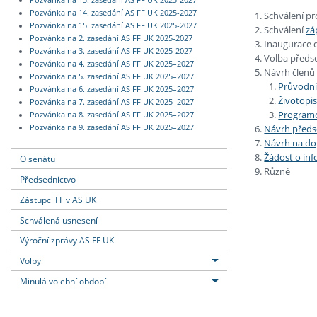
Pozvánka na 13. zasedání AS FF UK 2025-2027
Pozvánka na 14. zasedání AS FF UK 2025-2027
Schválení p
Pozvánka na 15. zasedání AS FF UK 2025-2027
Schválení
zá
Pozvánka na 2. zasedání AS FF UK 2025-2027
Inaugurace d
Pozvánka na 3. zasedání AS FF UK 2025-2027
Volba předs
Pozvánka na 4. zasedání AS FF UK 2025–2027
Návrh členů
Pozvánka na 5. zasedání AS FF UK 2025–2027
Průvodní
Pozvánka na 6. zasedání AS FF UK 2025–2027
Životopi
Pozvánka na 7. zasedání AS FF UK 2025–2027
Programo
Pozvánka na 8. zasedání AS FF UK 2025–2027
Návrh předs
Pozvánka na 9. zasedání AS FF UK 2025–2027
Návrh na dop
Žádost o in
O senátu
Různé
Předsednictvo
Zástupci FF v AS UK
Schválená usnesení
Výroční zprávy AS FF UK
Volby
Minulá volební období