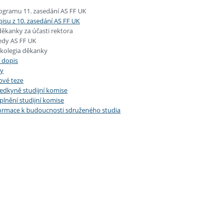
rogramu 11. zasedání AS FF UK
pisu z 10. zasedání AS FF UK
ěkanky za účasti rektora
edy AS FF UK
 kolegia děkanky
 dopis
sy
vé teze
edkyně studijní komise
lnění studijní komise
formace k budoucnosti sdruženého studia