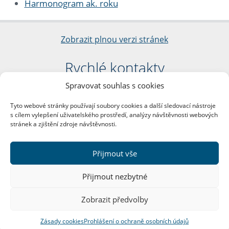
Harmonogram ak. roku
Zobrazit plnou verzi stránek
Rychlé kontakty
Spravovat souhlas s cookies
Filozofická fakulta
Univerzita Karlova
Tyto webové stránky používají soubory cookies a další sledovací nástroje
nám. Jana Palacha 1/2
s cílem vylepšení uživatelského prostředí, analýzy návštěvnosti webových
116 38 Praha 1
stránek a zjištění zdroje návštěvnosti.
IČO: 00216208
DIČ: CZ00216208
Přijmout vše
Další kontakty
Přijmout nezbytné
Podatelna
Zobrazit předvolby
Zásady cookies
Prohlášení o ochraně osobních údajů