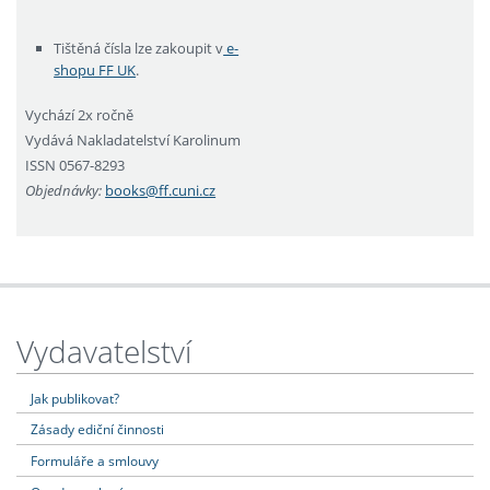
Tištěná čísla lze zakoupit v
e-
shopu FF UK
.
Vychází 2x ročně
Vydává Nakladatelství Karolinum
ISSN 0567-8293
Objednávky:
books@ff.cuni.cz
Vydavatelství
Jak publikovat?
Zásady ediční činnosti
Formuláře a smlouvy