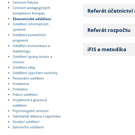
Centrum Paluba
Centrum pedagogických
Referát účetnictví
kompetencí Kompas
Ekonomické oddělení
Oddělení informačních
Referát rozpočtu
systémů
Oddělení komerčních
programů
Oddělení komunikace a
iFIS a metodika
marketingu
Oddělení správy budov a
investic
Oddělení vědy
Oddělení výpočetní techniky
Personální oddělení
Podatelna
Pokladna
Právní oddělení
Projektové a grantové
oddělení
Psychologické centrum
Sekretariát děkana a tajemníka
Studijní oddělení
Zahraniční oddělení