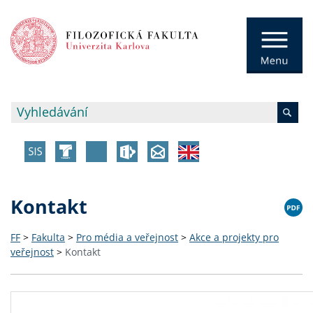
Kontakt
FF
>
Fakulta
>
Pro média a veřejnost
>
Akce a projekty pro
veřejnost
>
Kontakt