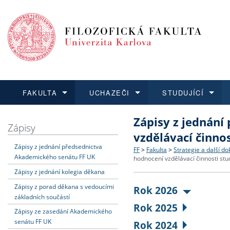
FAKULTA
UCHAZEČI
STUDUJÍCÍ
Zápisy z jednání
FAKULTA
UCHAZEČI
STUDUJÍCÍ
VĚDA A VÝZKUM
ZAHRANIČÍ
Struktura a historie
Co studovat a jak se přihlá
Bakalářské a magisterské
O vědě a výzkumu na FF
Aktuální nabídky a výběrov
Zápisy
vzdělávací činno
Zápisy z jednání předsednictva
Dozvědět se více
Podat přihlášku
Dozvědět se více
Dozvědět se více
Dozvědět se více
Strategie a další dokumen
Učitelské studijní program
Doktorské studium
Akademické kvalifikace
Vyjíždějící studenti
FF
>
Fakulta
>
Strategie a další d
Akademického senátu FF UK
hodnocení vzdělávací činnosti stu
Zápisy z jednání kolegia děkana
Podpora a benefity pro z
Informace k průběhu přijí
Rigorózní řízení
Granty a projekty
Přijíždějící studenti
Zápisy z porad děkana s vedoucími
Rok 2026
základních součástí
Absolventi fakulty
Vyjíždějící zaměstnanci
Rok 2025
Zápisy ze zasedání Akademického
senátu FF UK
Rok 2024
Fakultní školy FF UK