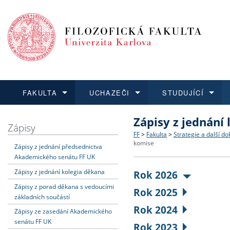
FAKULTA
UCHAZEČI
STUDUJÍCÍ
Zápisy z jednání 
FAKULTA
UCHAZEČI
STUDUJÍCÍ
VĚDA A VÝZKUM
ZAHRANIČÍ
Struktura a historie
Co studovat a jak se přihlá
Bakalářské a magisterské
O vědě a výzkumu na FF
Aktuální nabídky a výběrov
Zápisy
FF
>
Fakulta
>
Strategie a další d
komise
Zápisy z jednání předsednictva
Dozvědět se více
Podat přihlášku
Dozvědět se více
Dozvědět se více
Dozvědět se více
Strategie a další dokumen
Učitelské studijní program
Doktorské studium
Akademické kvalifikace
Vyjíždějící studenti
Akademického senátu FF UK
Zápisy z jednání kolegia děkana
Rok 2026
Podpora a benefity pro z
Informace k průběhu přijím
Rigorózní řízení
Granty a projekty
Přijíždějící studenti
Zápisy z porad děkana s vedoucími
Rok 2025
základních součástí
Absolventi fakulty
Vyjíždějící zaměstnanci
Rok 2024
Zápisy ze zasedání Akademického
senátu FF UK
Rok 2023
Fakultní školy FF UK