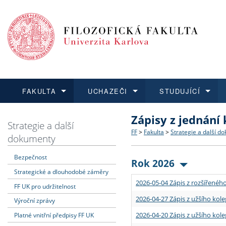
FAKULTA
UCHAZEČI
STUDUJÍCÍ
Zápisy z jednání
FAKULTA
UCHAZEČI
STUDUJÍCÍ
VĚDA A VÝZKUM
ZAHRANIČÍ
Struktura a historie
Co studovat a jak se přihlá
Bakalářské a magisterské
O vědě a výzkumu na FF
Aktuální nabídky a výběrov
Strategie a další
FF
>
Fakulta
>
Strategie a další d
dokumenty
Dozvědět se více
Podat přihlášku
Dozvědět se více
Dozvědět se více
Dozvědět se více
Strategie a další dokumen
Učitelské studijní program
Doktorské studium
Akademické kvalifikace
Vyjíždějící studenti
Bezpečnost
Rok 2026
Strategické a dlouhodobé záměry
Podpora a benefity pro z
Informace k průběhu přijím
Rigorózní řízení
Granty a projekty
Přijíždějící studenti
2026-05-04 Zápis z rozšířeného
FF UK pro udržitelnost
Absolventi fakulty
Vyjíždějící zaměstnanci
2026-04-27 Zápis z užšího kole
Výroční zprávy
2026-04-20 Zápis z užšího kole
Platné vnitřní předpisy FF UK
Fakultní školy FF UK