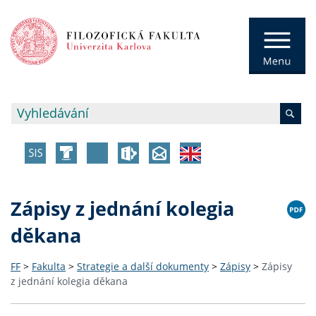
Zápisy z jednání kolegia
děkana
FF
>
Fakulta
>
Strategie a další dokumenty
>
Zápisy
>
Zápisy
z jednání kolegia děkana