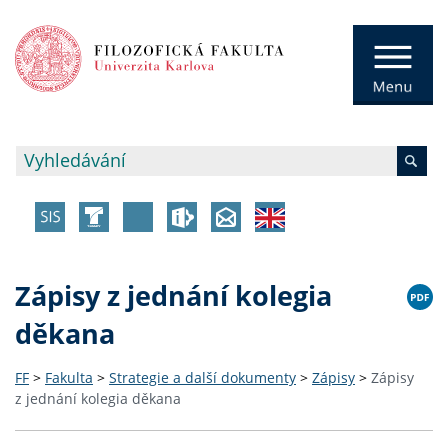
Zápisy z jednání kolegia
děkana
FF
>
Fakulta
>
Strategie a další dokumenty
>
Zápisy
>
Zápisy
z jednání kolegia děkana