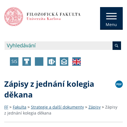
Zápisy z jednání kolegia
děkana
FF
>
Fakulta
>
Strategie a další dokumenty
>
Zápisy
>
Zápisy
z jednání kolegia děkana